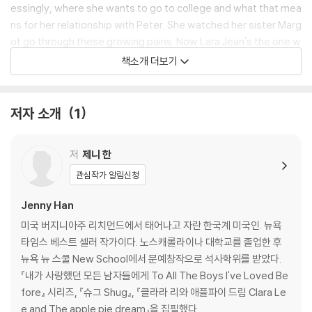
essingly, where she wants to go to college and what that mea
ns for her relationship with Peter. She watched her sister Marg
ot go through these growing pains. Now Lara Jean's the one w
ho'll be graduating high school and leaving for college and leav
책소개 더보기
ing her family--and possibly the boy she loves--behind.
When your heart and your head are saying two different thing
저자 소개
1
s, which one should you listen to?
저
제니 한
관심작가 알림신청
Jenny Han
미국 버지니아주 리치먼드에서 태어나고 자란 한국계 미국인. 뉴욕
타임스 베스트 셀러 작가이다. 노스캐롤라이나 대학교를 졸업한 후
뉴욕 뉴 스쿨 New School에서 문예창작으로 석사학위를 받았다.
『내가 사랑했던 모든 남자들에게 To All The Boys I've Loved Be
fore』 시리즈, 『슈그 Shug』, 『클라라 리와 애플파이 드림 Clara Le
e and The apple pie dream』을 집필했다.