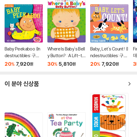
Baby Peekaboo (In
Where Is Baby's Bell
Baby, Let's Count! (I
Fi
destructibles: 구강
y Button? : A Lift-th
ndestructibles: 구강
데
기 아이를 위한 츄잉북
e-Flap Book
기 아이를 위한 츄잉북
20
7,920
30
5,810
20
7,920
3
%
%
%
원
원
원
시리즈)
시리즈)
이 분야 신상품