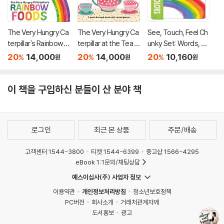
The Very Hungry Ca
The Very Hungry Ca
See, Touch, Feel Ch
terpillar's Rainbow F
terpillar at the Tea P
unky Set: Words, Nu
oods
arty
mbers and Colors
20
14,000
20
14,000
20
10,160
%
%
%
원
원
원
이 책을 구입하신 분들이 산 분야 책
로그인
최근 본 상품
주문/배송
고객센터 1544-3800
티켓 1544-6399
중고샵 1566-4295
eBook 1:1문의/채팅상담
예스이십사(주) 사업자 정보
이용약관
개인정보처리방침
청소년보호정책
PC버전
회사소개
거래처관계자께
도서홍보
광고