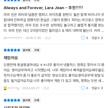
종이책
구매
Always and Forever, Lara Jean - 추천!!!!!
라라 진은 피터와 달콤한 캠퍼스 라이프를 원한다. 둘은 함께 버지니아 주
립대에 진학하길 원했지만 현실은 그렇지 못했다. 피터는 라크로스 장학으
로 합격했지만, 라라 진은 우수한 성적에도 불구하고 불합격 통지를 받는
다. 라라 진은 대신 2지망이었던 윌리엄스 & 메리 대학에 붙는다. 라라 진
은 대학을 입학하기도 전에 버지니아 주립대로 편입을 고민한다. 그녀는
d*********1
2018.11.06.
신고
5
댓글
0
피터와 함께이고
종이책
구매
재밌어요
오랜만에 몽글몽글하네요 ㅎㅎ너무 좋아서 넷플릭스 영화도 찾아서 다 봤
어요. 영어공부하려고 시작했는데.. 너무 재밌어서 빠져들었어요배우들도
멋지구요책이 좀 더 좋은거 같지만. 영상으로도 좋아요영어공부에 정말 도
움도 될거같아요지금 너무 좋아해서 책은 다 읽고 재독, 영화는 두번 세번
계속 보고있거든요
l*****g
2024.09.27.
신고
0
댓글
0
종이책
구매
시리즈의 마지막