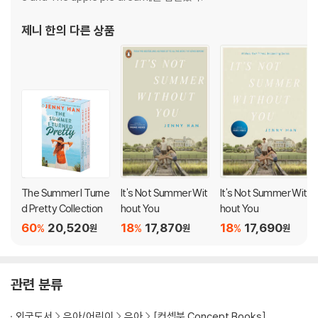
제니 한
의 다른 상품
The Summer I Turne
It's Not Summer Wit
It's Not Summer Wit
d Pretty Collection
hout You
hout You
60
20,520
18
17,870
18
17,690
%
%
%
원
원
원
관련 분류
외국도서
유아/어린이
유아
[컨셉북 Concept Books]