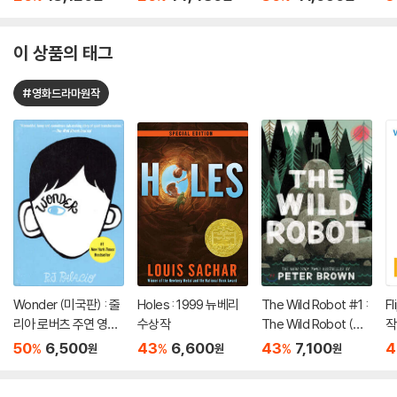
(Boxed Set): To All t
he Boys I've Loved
Before; P.S. I Still Lov
이 상품의 태그
e You; Always and F
orever,
#영화드라마원작
Wonder (미국판) : 줄
Holes : 1999 뉴베리
The Wild Robot #1 :
F
리아 로버츠 주연 영화
수상작
The Wild Robot (미
작
'원더' 원작 소설
국판)
50
6,500
43
6,600
43
7,100
4
%
%
%
원
원
원