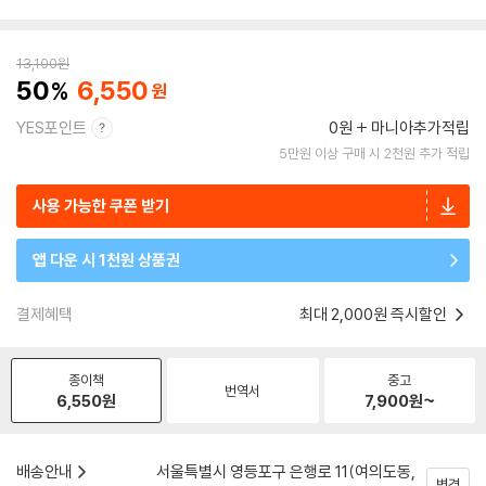
13,100
원
50
6,550
YES포인트
0원
마니아추가적립
5만원 이상 구매 시 2천원 추가 적립
사용 가능한 쿠폰 받기
앱 다운 시 1천원 상품권
결제혜택
최대 2,000원 즉시할인
종이책
중고
번역서
6,550
원
7,900
원~
배송안내
서울특별시 영등포구 은행로 11(여의도동,
변경