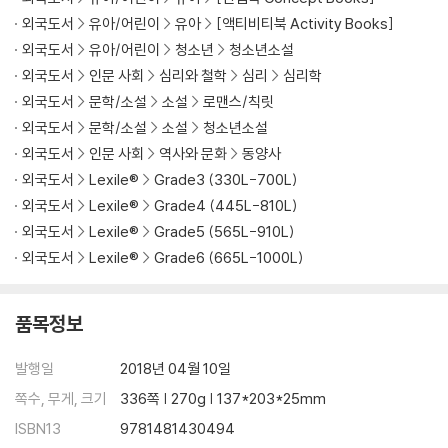
외국도서
유아/어린이
유아
[액티비티북 Activity Books]
외국도서
유아/어린이
청소년
청소년소설
외국도서
인문 사회
심리와 철학
심리
심리학
외국도서
문학/소설
소설
로맨스/칙릿
외국도서
문학/소설
소설
청소년소설
외국도서
인문 사회
역사와 문화
동양사
외국도서
Lexile®
Grade3 (330L-700L)
외국도서
Lexile®
Grade4 (445L-810L)
외국도서
Lexile®
Grade5 (565L-910L)
외국도서
Lexile®
Grade6 (665L-1000L)
품목정보
발행일
2018년 04월 10일
쪽수, 무게, 크기
336쪽 | 270g | 137*203*25mm
ISBN13
9781481430494