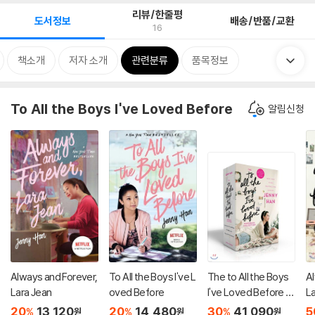
리뷰/한줄평
도서정보
배송/반품/교환
16
책소개
저자 소개
관련분류
품목정보
To All the Boys I've Loved Before
알림신청
Always and Forever,
To All the Boys I've L
The to All the Boys
A
Lara Jean
oved Before
I've Loved Before P
L
aperback Collection
20
13,120
20
14,480
30
41,090
5
%
%
%
원
원
원