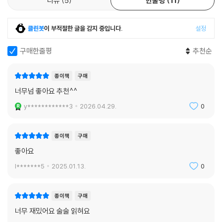
리뷰
5
한줄평
11
클린봇
이 부적절한 글을 감지 중입니다.
설정
구매한줄평
추천순
종이책
구매
너무넘 좋아요 추천^^
y************3
2026.04.29.
0
종이책
구매
좋아요
l*******5
2025.01.13.
0
종이책
구매
너무 재밌어요 술술 읽혀요