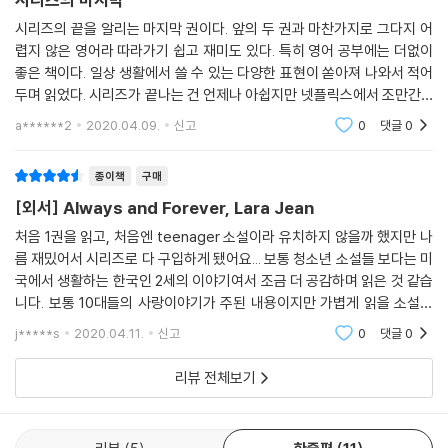
시리즈의 끝을 알리는 마지막 권이다. 앞의 두 권과 마찬가지로 그다지 어
렵지 않은 영어라 따라가기 쉽고 재미도 있다. 특히 영어 공부에는 더없이
좋은 책이다. 일상 생활에서 쓸 수 있는 다양한 표현이 쏟아져 나와서 적어
두며 읽었다. 시리즈가 끝나는 건 언제나 아쉽지만 넷플릭스에서 조만간 3
편을 내보낼 모양이니(2편과 동시에 찍었다고 한다) 다시 읽으면서 기다
a******2
2020.04.09.
신고
0
댓글
0
려야겠다.
종이책
구매
[외서] Always and Forever, Lara Jean
처음 1권을 읽고, 처음엔 teenager 소설이라 유치하지 않을까 했지만 나
름 재밌어서 시리즈로 다 구입하게 됐어요... 보통 청소년 소설들 보다는 미
국에서 생활하는 한국인 2세의 이야기여서 조금 더 공감하며 읽은 것 같습
니다. 보통 10대들의 사랑이야기가 주된 내용이지만 가볍게 읽을 소설을
찾는다면 문체도 어휘도 어렵지 않아서 좋습니다~~ 영어 공부를 위해 추
j*****s
2020.04.11.
신고
0
댓글
0
천합니다~~
리뷰 전체보기