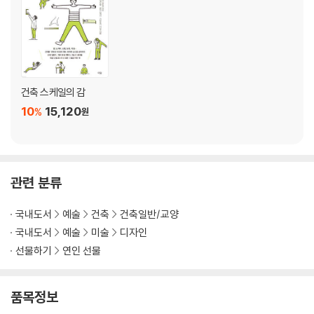
STEP 38 음과 영의 차이
STEP 39 내부 투시도에 음영 표현하기
【응용】인테리어 투시도에 음영 표현하기
STEP 40 식물 그리기
STEP 41 인물 그리기
건축 스케일의 감
STEP 42 자동차 그리기
10
15,120
%
원
【응용】배경을 추가해 스케일 표현하기
STEP 43 개성적인 의자 그리기
【응용】루트 펠트의 의자를 정확한 치수로 그리기
STEP 44 배경을 추가해 뉘앙스를 더하기
관련 분류
책에 실린 건축물에 관한 정보
국내도서
예술
건축
건축일반/교양
맺음말
국내도서
예술
미술
디자인
선물하기
연인 선물
품목정보