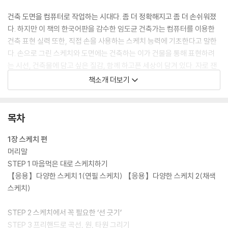
건축 도면을 컴퓨터로 작업하는 시대다. 좀 더 정확해지고 좀 더 손쉬워졌
다. 하지만 이 책의 한국어판을 감수한 임도균 건축가는 컴퓨터를 이용한
건축 표현 실력 또한, 직접 손을 사용하는 스케치 능력에 기초한다고 말한
다. 손으로 그린 스케치와 도면에는 건축하는 이가 건물을 통해 표현하려
는 시선, 건축물에 담고 싶은 질감, 함께 하고픈 세상이 담겨 있다. 자로 잰
듯한 반듯함 속에서는 느끼기 힘든 자유로움과 아름다움이다. 건축이 예술
책소개 더보기
인 이유다. 도면에 대한 이해, 실력을 향상시키는 단계별 테크닉으로 가득
차 있지만, 건축을 디자인하는 사람으로서 갖춰야 할 감각과 따뜻한 시선,
여유로움이 담겨 있는 건축 디자인 입문서이다.
목차
1장 스케치 편
머리말
STEP 1 마음먹은 대로 스케치하기
【응용】다양한 스케치 1(연필 스케치) 【응용】다양한 스케치 2(채색
스케치)
STEP 2 스케치에서 꼭 필요한 ‘선 긋기’
STEP 3 프리핸드로 곡선, 원, 타원 그리기