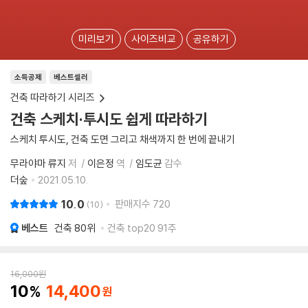
미리보기
사이즈비교
공유하기
소득공제
베스트셀러
건축 따라하기 시리즈
건축 스케치·투시도 쉽게 따라하기
스케치 투시도, 건축 도면 그리고 채색까지 한 번에 끝내기
무라야마 류지
저
이은정
역
임도균
감수
더숲
2021.05.10.
10.0
판매지수
720
10
베스트
건축
80위
건축 top20 91주
16,000
원
10
14,400