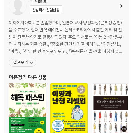
STEP 16 단면도란
역
이은정
【참고】CAD로 단면도 그리기
관심작가 알림신청
STEP 17 단면도 표현의 플래시 업 포인트
【칼럼】건축가 마에카와 구니오의 저택 【응용】다양한 단면도 표현
이화여자대학교를 졸업했으며, 일본어 교사 양성과정(문부성 승인)
STEP 18 입면도란
을 수료했다. 현재 번역 에이전시 엔터스코리아에서 출판 기획 및 일
【참고】CAD로 입면도 그리기 【CHECK POINT】도면에 사용하는
본어 전문 번역가로 활동하고 있다. 주요 역서로는 『연봉 2천만 원부
선 굵기와 종류, 의미
터 시작하는 저축 습관』, 『중요한 것만 남기고 버려라』, 『인간실격』,
STEP 19 입면도 표현 플래시 업의 포인트
『마음』, 『하루 한 번 호오포노포노』, 『봄·여름·가을·겨울 이렇게 멋진
【CHECK POINT】창호 기호 그리기 【응용】다양한 입면도 표현
날들』, 『매일매일 즐거운 일이 가득』, 『서른 살, 만남에 미쳐라』, 『오
펼쳐보기
【칼럼】도면과 그림의 차이
늘도 집에서 즐거운 하루』, 『말은 필요없어』 등이 있으며, 저서로는
STEP 20 배치도란
『일본어 첫걸음』,『흑백 일러스트 테크닉』『쉽게 배우는 옷 주름 그리
이은정
의 다른 상품
STEP 21 배치도 표현의 플래시 업 포인트
기 마스터』『만년필로
【칼럼】마에카와 구니오 저택의 디테일을 살펴보자 【칼럼】이 책을
집필하고 있는 책상 주변 스케치
3장 투시도 편
STEP 22 원근법이란
STEP 23 투시도법으로 그릴 때 지켜야 하는 3가지 규칙
STEP 24 투시도법으로 스케치하기