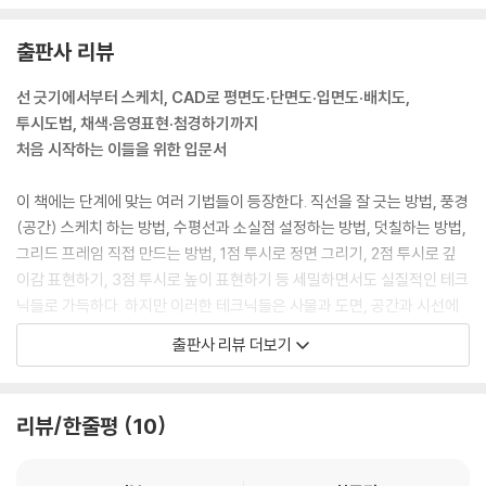
키기 위한 것이다. 스케치에는 치수나 축척이 없기 때문에 스케치만으로
형상화시킬 수 없다. 그러므로 무언가를 만들기 위해 그리는 도면은 일정
출판사 리뷰
한 규칙을 따라야 한다. 도면을 그릴 때 만들고자 하는 사람의 이미지나 의
도가 도면에 표현된다면 그 이미지에 가깝게 형상화를 시킬 수 있을 것이
선 긋기에서부터 스케치, CAD로 평면도·단면도·입면도·배치도,
다. 특히 건축은 생각하는 사람(건축가)과 만드는 사람(시공자)이 다른 경
투시도법, 채색·음영표현·첨경하기까지
우가 대부분이므로, 생각한 사람이 자신의 생각을 전달하는 도면을 꼼꼼하
처음 시작하는 이들을 위한 입문서
게 그릴수록 자신이 생각하고 있는 이미지에 가까운 건축물이 완성될 수
있다. 그러므로 다양한 도면 표현방법을 익히는 것이 무엇보다 중요하다.
이 책에는 단계에 맞는 여러 기법들이 등장한다. 직선을 잘 긋는 방법, 풍경
--- 「건축 도면이란」 중에서
(공간) 스케치 하는 방법, 수평선과 소실점 설정하는 방법, 덧칠하는 방법,
그리드 프레임 직접 만드는 방법, 1점 투시로 정면 그리기, 2점 투시로 깊
스케치에서는 선을 그을 때 자를 사용하지 않는다. 가령 직선이라 해도 프
이감 표현하기, 3점 투시로 높이 표현하기 등 세밀하면서도 실질적인 테크
리핸드로 그리기 때문에 일직선이 아니어도 상관없다. 약간 떨리거나 농담
닉들로 가득하다. 하지만 이러한 테크닉들은 사물과 도면, 공간과 시선에
차이가 있는 것이 바로 그리는 사람의 손맛이며 개성이 된다. 그렇다고 해
대한 충분한 이해가 이루어졌을 때 좀 더 쉽게 배울 수 있고 활용할 수 있
출판사 리뷰 더보기
서 선이 지나치게 일그러지면 전달하고자 하는 이미지를 제대로 구현할 수
다. 따라서 저자는 단순히 기술적인 부분만 강조하는 것이 아니라 관점과
없으므로 어느 정도 연습은 필요하다.
효과를 충분히 설명하고 확인시킴으로써, 이 기법들을 통해 작업하는 이가
선을 긋기 전에 선의 시작점과 끝점을 미리 확인한다. 손목과 팔꿈치를 축
자신이 원하는 바를 표현할 수 있게 한다.
리뷰/한줄평
10
으로 그리면 선이 구부러질 수 있으니 팔 전체를 평행 이동한다. 펜 끝에 의
식을 집중해서 일부러 희미하게 흔들리듯 그으면 직선처럼 보이는 선을 그
저자는 자신을 포함해 건축 일을 하는 사람들 대부분이 그림을 못 그린다
을 수 있다. 그리고 이 선을 평행하게 몇 개 그으면 선이 약간 일그러져 있