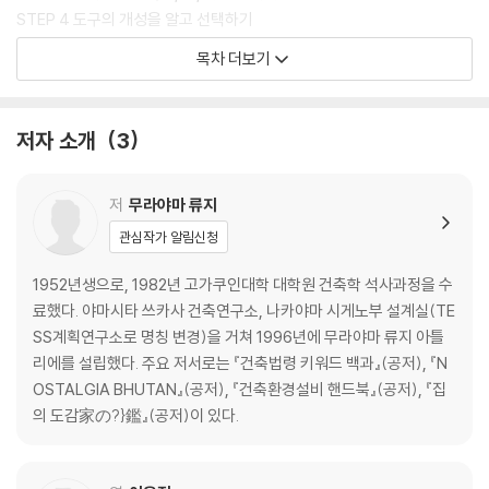
STEP 4 도구의 개성을 알고 선택하기
STEP 5 다양한 스케치 도구들
목차 더보기
STEP 6 실외 스케치에서 편리한 도구
STEP 7 스케치 대상 정하기
STEP 8 스케치에 대한 기본적인 생각
저자 소개
3
STEP 9 사진(평면) 스케치하기
STEP 10 건물(입체) 스케치하기
STEP 11 풍경(공간) 스케치하기
저
무라야마 류지
【칼럼】그리드 프레임 직접 만들기
관심작가 알림신청
2장 건축 도면 편
1952년생으로, 1982년 고가쿠인대학 대학원 건축학 석사과정을 수
STEP 12 건축 도면이란
료했다. 야마시타 쓰카사 건축연구소, 나카야마 시게노부 설계실(TE
STEP 13 건축 도면의 종류와 역할
SS계획연구소로 명칭 변경)을 거쳐 1996년에 무라야마 류지 아틀
STEP 14 도면을 그리는 도구
리에를 설립했다. 주요 저서로는 『건축법령 키워드 백과』(공저), 『N
【응용】 건축 도면 4점 세트+스케치로 유명 건축물 그리기
OSTALGIA BHUTAN』(공저), 『건축환경설비 핸드북』(공저), 『집
STEP 15 평면도란
의 도감家の?}鑑』(공저)이 있다.
【참고】CAD로 평면도 그리기 【응용】다양한 평면도 표현 1 【응
용】다양한 평면도 표현 2