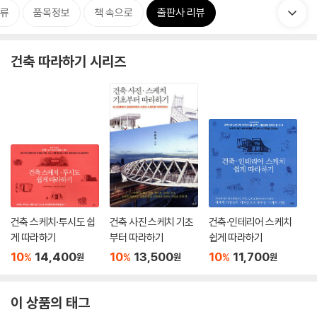
류
품목정보
책 속으로
출판사 리뷰
건축 따라하기 시리즈
건축 스케치·투시도 쉽
건축 사진 스케치 기초
건축·인테리어 스케치
게 따라하기
부터 따라하기
쉽게 따라하기
10
14,400
10
13,500
10
11,700
%
%
%
원
원
원
이 상품의 태그