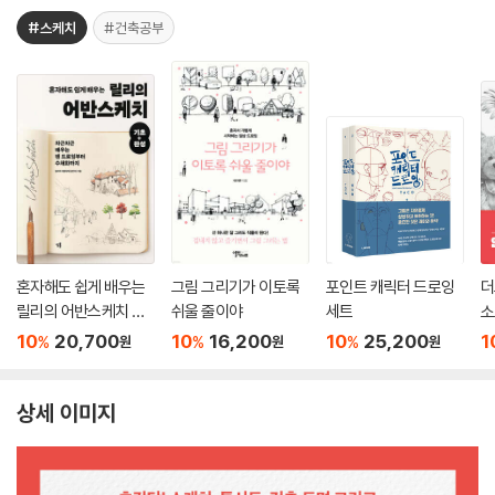
#스케치
#건축공부
혼자해도 쉽게 배우는
그림 그리기가 이토록
포인트 캐릭터 드로잉
더
릴리의 어반스케치 기
쉬울 줄이야
세트
소
초+완성
10
20,700
10
16,200
10
25,200
1
%
%
%
원
원
원
상세 이미지