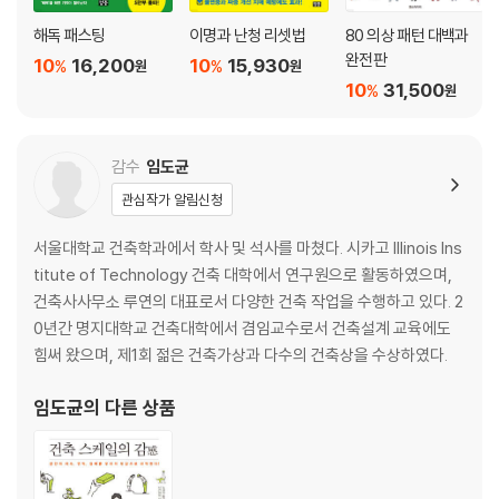
STEP 25 내부 투시도 그리기
해독 패스팅
이명과 난청 리셋법
80 의상 패턴 대백과
STEP 26 민가를 정면에서 그리기
완전판
10
16,200
10
15,930
STEP 27 비스듬한 위치에서 건축의 양감 표현하기
%
%
원
원
10
31,500
%
STEP 28 깊이감을 정확하게 표현할 때 편리한 ‘간략법’
원
STEP 29 올려다봤을 때의 높이감 표현하기
STEP 30 오르막길 표현하기
감수
임도균
STEP 31 내리막길 표현하기
STEP 32 구부러진 오르막길 표현하기
관심작가 알림신청
STEP 33 구부러진 내리막길 표현하기
서울대학교 건축학과에서 학사 및 석사를 마쳤다. 시카고 Illinois Ins
STEP 34 내려다보고 있는 표현의 포인트
titute of Technology 건축 대학에서 연구원으로 활동하였으며,
STEP 35 수평선을 바라보는 표현의 포인트
건축사사무소 루연의 대표로서 다양한 건축 작업을 수행하고 있다. 2
【응용】투시도법 정리 테크닉①/프레임에 넣기 【응용】투시도법 정
0년간 명지대학교 건축대학에서 겸임교수로서 건축설계 교육에도
리 테크닉②/포인트 보기
힘써 왔으며, 제1회 젊은 건축가상과 다수의 건축상을 수상하였다.
【응용】투시도법 정리 테크닉③/부분을 클로즈업 【응용】투시도법
정리 테크닉④/풍경 그리기
임도균
의 다른 상품
4장 도면을 한 단계 발전시키는 테크닉 편
STEP 36 채색의 순서와 요령
STEP 37 색연필, 파스텔, 수채화, 착색의 요령