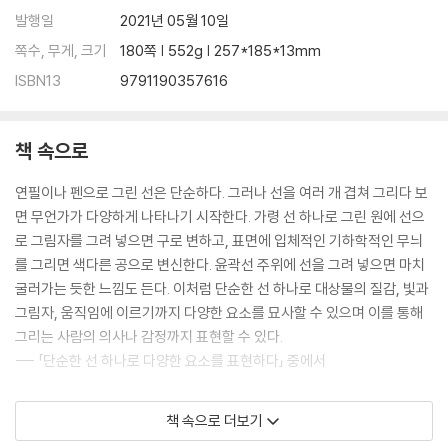
발행일
2021년 05월 10일
쪽수, 무게, 크기
180쪽 | 552g | 257*185*13mm
ISBN13
9791190357616
책 속으로
연필이나 펜으로 그린 선은 단순하다. 그러나 선을 여러 개 겹쳐 그리다 보
면 무언가가 다양하게 나타나기 시작한다. 가령 선 하나로 그린 원에 선으
로 그림자를 그려 넣으면 구로 변하고, 표면에 입체적인 기하학적인 무늬
를 그리면 색다른 공으로 변신한다. 윤곽선 주위에 선을 그려 넣으면 마치
굴러가는 듯한 느낌도 든다. 이처럼 단순한 선 하나로 대상물의 질감, 빛과
그림자, 움직임에 이르기까지 다양한 요소를 묘사할 수 있으며 이를 통해
그리는 사람의 의사나 감정까지 표현할 수 있다.
--- 「단순한 선 하나로 다양한 요소를 표현하다」 중에서
도면은 무언가를 만들기 위해 그리는 것이다. 스케치와는 달리, 눈앞에 있
책 속으로 더보기
는 것을 그리는 것이 아니라 머릿속으로 생각하고 있는 이미지를 실체화시