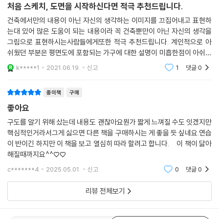
처음 스케치, 도면을 시작하신다면 적극 추천드립니다.
건축에서만의 내용이 아닌 자신의 생각하는 이미지를 끄집어내고 표현하
는대 있어 많은 도움이 되는 내용이라 꼭 건축뿐만이 아닌 자신의 생각을
그림으로 표현하시는사람들에게또한 적극 추천드립니다. 계인적으로 아
쉬웠던 부분은 평면도에 포함되는 가구에 대한 설명이 미흡한점이 아쉬웠
습니다. 그렇다고 부족한책은 절대 아니며 매우 도움이 되는 책입니다.
k*****1
2021.06.19.
신고
1
댓글
0
종이책
구매
좋아요
구도를 알기 위해 샀는데 내용도 괜찮아요뭔가 짧게 느껴질 수도 잇겠지만
핵심적인거라서그게 싫으면 다른 책을 구매하시는 게 좋을 듯 싶네요.연습
이 반이긴 하지만 이 책을 보고 열심히 따라 할려고 합니다. 이 책이 닳아
해질때까지요^^♡♡
c*******4
2025.05.01.
신고
0
댓글
0
리뷰 전체보기