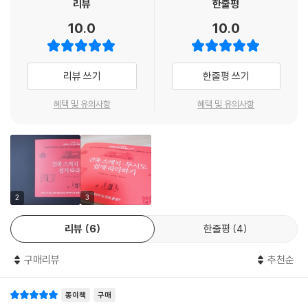
고 말하며 이렇게 책을 시작한다. “실력 이상으로 잘 그리겠다는 무모한 생
리뷰
한줄평
어도 크게 눈에 거슬리지 않는다. 격자무늬나 모눈 등 평행한 선이 모여 있
각 따위는 버리자. 잘 그리느냐 못 그리느냐보다 중요한 것은 표현하고자
10.0
10.0
는 형태는 창틀이나 바닥 등 건축물에서도 자주 사용되는 표현이다. 패턴
하는 열의다.” 건축 디자인 입문자, 전공하는 학생, 내 집 짓기를 준비하는
을 몇 가지 정해 최대한 정확하게 그리는 연습을 해보자.
건축주, 건축에 관심 있는 일반인, 그림에 소질이 없다고 생각하는 사람들
--- 「직선 그리기」 중에서
에게 저자는 그 열의를 표현하는 44단계의 방법들을 상세하게 알려주고
리뷰 쓰기
한줄평 쓰기
있다.
스케치는 일반인들만이 아니라 건축 전문가들에게도 꼭 필요한 것이며 건
혜택 및 유의사항
혜택 및 유의사항
축 도면을 그리는 방법과 기법, 표현이 표리일체라는 점을 깨닫게 되었습
저자의 그림 속에는 스케치의 기술 외에 저자의 생각과 경험담, 삶이 담겨
니다. 스케치를 잘하게 되면 도면도 잘 그릴 수 있게 되며 스케치의 중요성
있다. 저자는 자신의 책상 주변의 모습을 스케치해주는가 하면, 고즈넉한
도 알게 됩니다. 건축 전문가가 되고자 하는 학생들부터 풍경 사진에 흥미
풍경 속 민가의 모습을 통해 옛 사람들의 삶을 떠올리게 한다. 유럽의 조용
가 있는 일반인들의 스케치에 대한 열망에 답하고자 이 책을 집필했습니
한 뒷골목 풍경은 그리는 이에게 쉼표를 제공한다. 이 외에도 스케치에 필
다.
요한 다양한 도구, 실외 스케치에 편리한 도구, 자신이 아끼는 소품 등의 이
--- 「맺음말」 중에서
야기도 친절하게 소개하고 있다. 실질적인 테크닉에 대한 설명을 여유롭고
2
3
따뜻한 글 속에 담아 배움의 기쁨과 함께 읽는 즐거움을 느낄 수 있다.
리뷰
6
한줄평
4
구매리뷰
추천순
종이책
구매