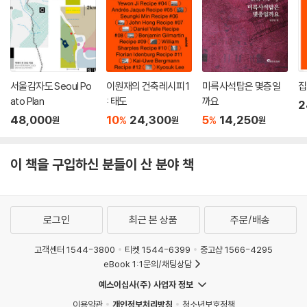
서울감자도 Seoul Po
이원재의 건축레시피 1
미륵사석탑은 몇층일
집
ato Plan
: 태도
까요
2
48,000
10
24,300
5
14,250
%
%
원
원
원
이 책을 구입하신 분들이 산 분야 책
로그인
최근 본 상품
주문/배송
고객센터 1544-3800
티켓 1544-6399
중고샵 1566-4295
eBook 1:1문의/채팅상담
예스이십사(주) 사업자 정보
이용약관
개인정보처리방침
청소년보호정책