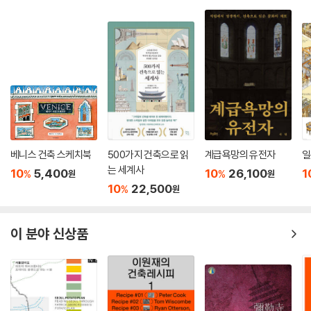
베니스 건축 스케치북
500가지 건축으로 읽
계급욕망의 유전자
일
는 세계사
10
5,400
10
26,100
1
%
%
원
원
10
22,500
%
원
이 분야 신상품