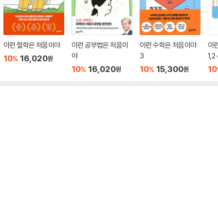
이런 철학은 처음이야
이런 공부법은 처음이
이런 수학은 처음이야
이
야
3
1,
10
16,020
%
원
10
16,020
10
15,300
10
%
%
원
원