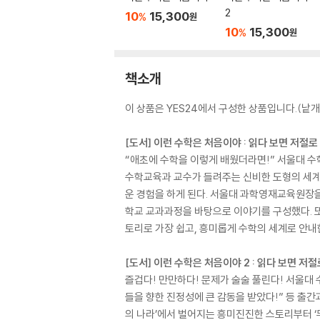
2
10
15,300
%
원
10
15,300
%
원
책소개
이 상품은 YES24에서 구성한 상품입니다.(낱개 
[도서] 이런 수학은 처음이야 : 읽다 보면 저절
“애초에 수학을 이렇게 배웠더라면!” 서울대 수
수학교육과 교수가 들려주는 신비한 도형의 세계
운 경험을 하게 된다. 서울대 과학영재교육원장을
학교 교과과정을 바탕으로 이야기를 구성했다. 또
토리로 가장 쉽고, 흥미롭게 수학의 세계로 안내
[도서] 이런 수학은 처음이야 2 : 읽다 보면 저절
즐겁다! 만만하다! 문제가 술술 풀린다! 서울대 
들을 향한 진정성에 큰 감동을 받았다!” 등 출간
의 나라’에서 벌어지는 흥미진진한 스토리부터 ‘무