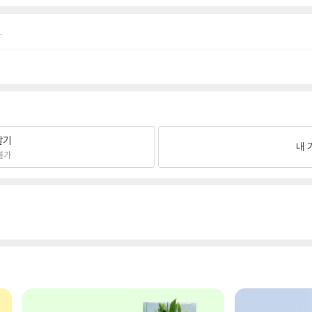
.
팔기
내 
불가