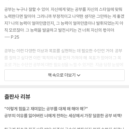
독서로 부자 되기
공부 자극이 필요한 너에게
공부는 누구나 잘할 수 있어. 자신에게 맞는 공부를 자신의 스타일에 맞춰
ㆍ공부가 재밌어지는 순간 - 조금 특별한 공부법
노력한다면 말이야. 그러니까 부정적이고 나약한 생각은 그만하는 게 좋겠
ㆍ이야기 되돌아보기
지? 나의 능력이 얼마만큼인지, 그 능력이 얼마만큼이나 발휘되었는지 아
직 모르잖아. 그 능력을 발굴하고 발전시키는 건 너희 자신의 몫이야.
--- P.25
공부는 이런 다양한 이상과 목표를 실현하는 데 필요한 수단인 거야. 공부
를 잘하고 싶다면 이런 ‘목적의식’을 먼저 가져야 해. 목표가 있어야 그 목
표로 가는 수단인 공부에 대한 필요성을 느낄 수 있거든. 지금 당장 눈앞에
놓인 중간고사와 기말고사를 잘 보는 것보다 나는 어떻게 살고 싶은지, 꿈
책 속으로 더보기
이 무엇인지, 무엇을 이루고 싶은지 생각하고 목표를 먼저 정하는 게 훨씬
더 중요해.
--- P.29
출판사 리뷰
많은 친구들이 입시 위주의 공부만 하느라 자신에게 어떤 꿈이 있는지 잘
“이렇게 힘들고 재미없는 공부를 대체 왜 해야 해?”
모르고 있는 경우가 많잖아. 그럴 때는 내가 닮고 싶은 사람이 있는지, 무엇
공부의 이유를 잃어버린 너에게 전하는 세상에서 가장 달콤한 공부 비책!
에 흥미를 느끼는지 곰곰이 생각해 보는 게 힌트가 될 수 있어. 또는 내가
잘하는 과목이나 재미있어 하는 과목이 무엇인지 생각해 보는 것도 좋아.