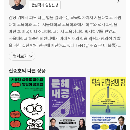
작심삼일만 반복한다면 공부 습관부터 만들어라
관심작가 알림신청
step 1 작은 노력으로 공부 습관 시작하기
step 2 1일과 66일로 공부 습관 완성하기
감정 위에서 파도 타는 법을 알려주는 교육학자이자 서울대학교 사범
step 3 성취감으로 공부 습관 강화하기
대학 교육학과 교수. 서울대학교 교육학과에서 학부와 석사 과정을
ㆍ공부가 재밌어지는 순간 - 자기강화의 공부 효과
마친 후 미국 미네소타대학교에서 교육심리학 박사학위를 받았고,
ㆍ이야기 되돌아보기
서울대학교 학습창의센터에서 미래 인재의 학습 역량과 창의성 개발
을 위한 실천 방안 연구에 매진하고 있다. tvN 〈유 퀴즈 온 더 블록〉,
3부 지치지 않고 갓생 사는 방법 -공부 체력 다지기
〈책 읽어주는 나의 서재〉, EBS 〈당신의 문해력〉, 〈클래스 e〉, SBS 〈부
펼쳐보기
모 vs 학부모〉 등에 출연해 심리학을 기반으로 한 교육 고민의 해법
공부는 장거리 달리기다
을 제시해오면서 사람의 마음을 헤아리는 전 국민 공부 멘토이자 교
신종호
의 다른 상품
자기효능감의 기적을 믿어라
육 전문가로 주목받고 있다. 개인의 성장
자기결정권의 특권을 누려라
자기통제권의 자유를 즐겨라
행복한 공부법의 발견
ㆍ공부가 재밌어지는 순간 - 유혹을 물리치는 법
ㆍ이야기 되돌아보기
4부 공부에도 기술이 필요해 -공부 전략 세우기