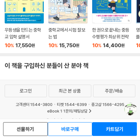
우등생을 만드는 중학
중학교에서 시험 잘 보
한 권으로 끝내는 중등
영
교 입학 설명서
는 법
수행평가 최상위 전략
플
10
17,550
10
15,750
10
14,400
1
%
%
%
원
원
원
이 책을 구입하신 분들이 산 분야 책
로그인
최근 본 상품
주문/배송
고객센터 1544-3800
티켓 1544-6399
중고샵 1566-4295
eBook 1:1문의/채팅상담
예스이십사(주) 사업자 정보
선물하기
바로구매
카트담기
이용약관
개인정보처리방침
청소년보호정책
PC버전
회사소개
거래처관계자께