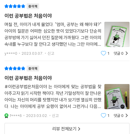
'처음이야'는 읽다 보면 깊이 빠져들고 저절로 머리에 새겨지는 전 국민 지
‘계획을 잘 세우는 것, 시간 관리를 잘 하는 것, 집중력을 높이는 환경을 만
종이책
식교양 시리즈입니다. 필수 기초 학문부터 지적 호기심을 채워줄 인문교
드는 것, 1시간 이상 이어서 공부하는 것.’ 이것이 우리가 지금까지 배운 집
양, 학습과 성장에 도움이 될 자기계발까지 한 번 펼치면 멈출 수 없는 배움
이런 공부법은 처음이야
중력을 높이는 방법이야. 하지만 집중력을 높이는 데 이것만큼이나 중요한
의 즐거움을 경험할 수 있습니다. 더 쉽게, 더 새롭게, 더 유익하게 십 대와
며칠 전, 아이가 내게 물었다. "엄마, 공부는 왜 해야 돼?"
게 또 있어. 바로 잘 쉬는 거야. 누가 불러도 모를 만큼 집중해서 공부하는
성인이 함께 즐기는 '처음이야' 시리즈를 만나보세요.
아이의 질문은 어떠한 심오한 뜻이 있었다기보다 단순히
사이사이에 휴식을 잘 취해야만 일정 수준 이상의 집중력을 발휘할 수 있
공부방에 가기 싫어서 던진 질문에 가까웠다. 그런 아이의
고, 활력도 유지할 수 있어.
속내를 누구보다 잘 안다고 생각했던 나는 그만 아이에게
--- P.150
버럭 화를 내고 말았다. "공부하기 싫으면 하지 마." 소
y****0
2023.03.07.
신고
1
댓글
0
리치고 돌아서면서 나는 바로 후회했다. 아이에게 친절하
취미활동은 그 자체로도 즐거움과 안정감을 주지만, 취미활동을 즐기다가
게 알려줄걸. 아
종이책
자신의 재능을 찾아 진로를 정할 수 있다는 점에서도 매우 중요해. 무엇이
든 시도해 봐야 내가 어떤 재능을 가지고 있는지 찾을 수 있잖아. 그러니까
이런 공부법은 처음이야
“공부하는 것만으로도 시간 없고 바빠!”라면서 선 긋지 말고, 다양한 활동
#이런공부법은처음이야 는 아이에게 맞는 공부법을 찾
을 체험해 보고, 그중 가장 흥미로운 일에 시간을 투자해 보면 좋겠어.
아주고자 읽기 시작한 책이다. 작년 기말성적이 잘 안나온
--- PP.186~187
아이는 자신의 머리를 탓했지만 내가 보기엔 열심히 안했
다. 나는 아이에게 공부 요령이 없어서 그런거니 다음엔
수학이나 영어 시험에서 100점을 맞는 것만큼이나 마음 씀씀이나 성품으
잘할 수 있을거라 말해주며 제한된 시간 내에 효과적으로
f****6
2023.03.02.
신고
1
댓글
0
공부할 수 있는 자신만의 공부법을 찾는데 도움을 주고 싶
로도 100점을 맞을 수 있다면 그게 정말 공부를 잘하는 사람이 아닐까? 공
었다. 목차를 보면 어
부의 결과만 중요하게 생각하지 말고, 공부를 하는 의미에 대해서도 생각
리뷰 전체보기