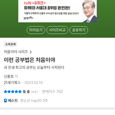
미리보기
사이즈비교
공유하기
소득공제
처음이야 시리즈
이런 공부법은 처음이야
내 인생 최고의 공부는 오늘부터 시작된다
신종호
저
21세기북스
2023.02.15.
9.8
판매지수
762
44
베스트
청소년 top20 3주