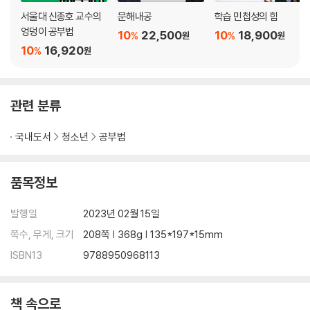
1등급 성적을 위한 시간 관리법
서울대 신종호 교수의
문해내공
학습 민첩성의 힘
ㆍ공부가 재밌어지는 순간 - 모범생의 계획표
엉덩이 공부법
10
22,500
10
18,900
%
%
원
원
공부 잘하는 학생들의 질문법
10
16,920
%
원
예습보다 중요한 복습의 노하우
ㆍ공부가 재밌어지는 순간 - 효과적인 노트 필기법
성적 끌어올리는 시험 공부법
관련 분류
서울대생이 말하는 몰입의 비밀
효과적인 주말 활용법
국내도서
청소년
공부법
3대 공부 도우미 활용법
ㆍ공부가 재밌어지는 순간 - 공부 능률 두 배 올리기
공부를 방해하는 장애물 극복법
품목정보
ㆍ공부가 재밌어지는 순간 - 슬럼프 탈출하기
ㆍ이야기 되돌아보기
발행일
2023년 02월 15일
쪽수, 무게, 크기
208쪽 | 368g | 135*197*15mm
5부 공부가 인생의 목표는 아니야 -공부 독립 하기
ISBN13
9788950968113
잠깐 책상에서 일어나 몸을 움직여 봐
세상에는 공부 말고도 좋은 것이 많아
책 속으로