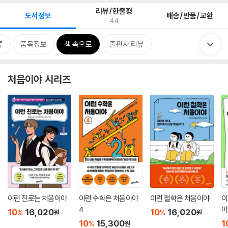
리뷰/한줄평
도서정보
배송/반품/교환
44
류
품목정보
책 속으로
출판사 리뷰
처음이야 시리즈
이런 진로는 처음이야
이런 수학은 처음이야
이런 철학은 처음이야
이
4
야
10
16,020
10
16,020
%
%
원
원
10
15,300
1
%
원