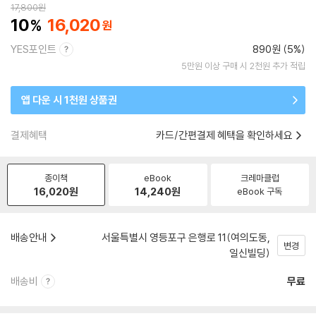
17,800
원
10
16,020
YES포인트
890원 (5%)
5만원 이상 구매 시 2천원 추가 적립
앱 다운 시 1천원 상품권
결제혜택
카드/간편결제 혜택을 확인하세요
종이책
eBook
크레마클럽
16,020
원
14,240
원
eBook 구독
배송안내
서울특별시 영등포구 은행로 11(여의도동,
변경
일신빌딩)
배송비
무료