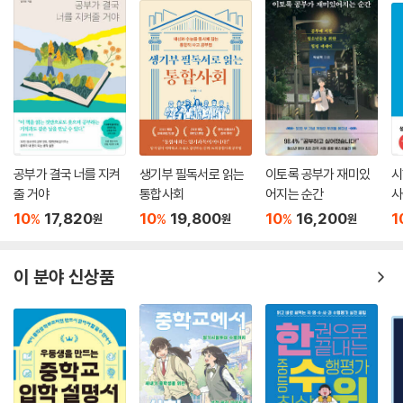
공부가 결국 너를 지켜
생기부 필독서로 읽는
이토록 공부가 재미있
시
줄 거야
통합사회
어지는 순간
사
10
17,820
10
19,800
10
16,200
1
%
%
%
원
원
원
이 분야 신상품