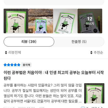
수 없는 지식’과 ‘남들에게 설명할 수 있는 지식’. ‘남들에게 설명할 수 없는
좋은 공부법을 습득한다면 누구나 자신이 원하는 꿈을 향해 나아갈 수 있
지식’은 친숙할 뿐, 알고 있는 지식이 아니야. 명확하게 ‘내가 무엇을 알고
다고 말한다. 그래서 이 책은 공부 마음을 다잡는 심리적 영역과 공부 전략
있고 무엇을 모르고 있는지’ 모른다면 공부하는 과정에서 내가 무엇을 더
을 세우는 방법론에 이르기까지 학생들의 몸과 마음을 모두 보듬고 있다는
공부해야 하는지 곰곰이 생각해야 해. 이것이 바로 ‘메타인지’야.
12
점에서 특별하다. 단순히 공부 잘하는 비법을 가르칠 뿐 아니라, 자기를 잃
--- P.88
더보기
어버리는 공부가 아닌 자기만의 공부 정체성을 되찾는 공부가 되어야 한다
는 점을 강조한다.
6
자신의 능력에 대한 믿음을 ‘자기효능감’이라고 해. 스스로 ‘나는 능력 있는
사람’이라고 믿는 것과 ‘나는 안 돼’라고 믿는 것은 결과에서 차이를 보일
리뷰
39
한줄평
5
이 책에서 제안하는 공부 전략은 누구든 따라해 볼 수 있을 만큼 구체적이
수밖에 없어. 자신의 능력에 대한 믿음이 있으면 무슨 일이든 자신감이 생
고 실용적이다. 자기만의 공부 스타일을 찾는 법, 시간을 효과적으로 관리
기고, 자신감이 있으면 무엇을 하든 재미있을 수밖에 없거든. 그러니 자연
리뷰전체
추천순
하는 법, 공부 환경을 만드는 법, 노트 필기와 복습하는 법, 선생님과 문제
히 공부에 재미가 붙어 성적도 쑥쑥 올라가지.
집을 활용하는 법 등 누구나 바로 실행할 수 있는 방안을 제시한다. 공부하
--- PP.91~92
종이책
는 방법을 몰라 막막했던 학생, 공부를 못해 패배감에 빠진 학생, 성적이 떨
어지지나 않을까 노심초사하는 학생, 공부 생각만 하면 스트레스가 쌓이는
이런 공부법은 처음이야 : 내 인생 최고의 공부는 오늘부터 시작
‘자기통제권’은 ‘공부 과정에 흥미를 느끼는지, 느끼지 못하는지’에 영향을
학생 등 공부에 대한 세상 모든 학생들의 고민을 이 책은 명쾌하게 해결해
된다
미치는 결정적인 요인이야. 어떻게 보면 ‘자기결정권’과 비슷한 개념이라
준다.
공부를 좋아하는 사람이 있을까요? 그리 많지 않을 것입
고도 할 수 있어. 자신이 하는 일에 통제권을 가지고 있다는 건 과정에 대한
니다. 공부가 절실히 필요해지는 성인이 되어 공부를 더
재미와 의미를 증가시키는 중요한 요인이거든. 반면에 통제권을 갖고 있지
“공부 잘하는 사람이 따로 있는 게 아니라 공부 잘하는 방법이 따로 있다!”
열심히 하기도 합니다. 이런 분들은 하는 말이 있죠. 지금
않다면 흥미와 재미를 느끼지 못할 뿐만 아니라, ‘혹시 내가 실수하면 어떻
읽다 보면 저절로 공부가 재밌어지는 놀라운 이야기!
같이 공부하면 서울대도 갔을거야. 공부에 대한 필요를 느
게 될까’라며 불안을 느끼기도 해. 내가 어떤 일을 통제할 수 있는 권한을
끼면 그만큼 관심도 커지고 스스로 하게 됩니다. 저자가