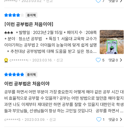
l*****0
2023.03.02.
신고
7
댓글
0
스스로 갖고 있는 것과 남이 일방적으로 나와 관련된 모든 것들을 결정할
이 책을 통해 가장 먼저 강조하는 것도 바로 이것입니다.
“머리가 좋아야 공부를 잘해.” “공부 잘하는 애들은 따로 있어.” 이 책은 세
때를 비교해봐. 완전히 다른 생각과 태도를 가지게 되는 건 너무 당연하잖
저자는 교육심리학을 전공하
상의 이런 편견에 당당히 맞서는 책이다. 공부 잘하는 사람이 따로 있는 것
종이책
아. 자기통제권을 가지면 자신이 해야 할 일들에 대해 부여하는 의미나 가
이 아니라, 공부 잘하는 방법이 따로 있을 뿐이라고 강조한다. 이 책을 읽다
치가 달라질 수밖에 없어.
[이런 공부법은 처음이야]
보면 좋은 공부법은 무엇이고, 왜 그것이 좋은 공부법인가를 스스로 깨닫
--- PP.100~101
게 될 것이다. 마침내 공부 거부감이 기대감으로 바뀌고, 자기주도학습을
♣♣♣ * 발행일 : 2023년 2월 15일 * 페이지 수 : 208쪽
* 분야 : 청소년 공부법 * 특징 1. 서울대 교육학 교수가
통해 공부 자신감과 자존감을 회복하여 더 크게 성장하는 순간이 찾아올
어떻게 해야 시간을 똑똑하게 관리할 수 있을까? 첫째, 하루가 아닌 일주
이야기하는 공부법 2. 아이들의 눈높이에 맞게 쉽게 설명
것이다.
일 단위로 계획을 세워봐. 이렇게 시간을 계획하면 좀 더 넓게 자신이 해야
* 추천대상 공부방법에 대해 도움을 받고 싶은 청소년
할 일을 볼 수 있고, 체계적으로 계획을 짤 수 있어. (중략) 둘째, 시간 관리
(초등 고학년 ~ 고등학생) ♣♣♣ ＜이런 공부법은 처
전교 1등을 하고, 모든 과목에서 100점을 맞는 것만큼이나 중요한 것은 공
c********i
2023.03.16.
신고
5
댓글
0
음이야＞는 서울대 교육학과 신종호 교수가 알려주는 제
의 또 다른 핵심은 피드백이야. 다음 주 계획을 세우기 전에 이번 주 계획을
부의 의미와 이유를 찾아 나의 힘으로 그것을 내 삶에 적용하는 것이다. 나
대로 된 #
들여다보면서 반드시 자기 점검을 해야 해. 잘한 점은 무엇이고, 부족한 점
를 자책하고 다그치는 공부가 아니라, 즐겁고 행복하게 나를 성장시키는
종이책
은 무엇이었는지 꼼꼼하게 체크해서 반성하고, 그 부분을 다음 일주일 계
공부가 진짜 공부라고 이 책은 말하고 있다. 장거리 달리기처럼 길고 긴 자
이런 공부법은 처음이야
획에 반영해야 해. (중략) 셋째, 전체 공부 시간의 60퍼센트 이상은 영어,
기와의 싸움인 공부. 이 책은 그 과정 안에서 공부의 의미와 방법을 찾아,
수학 등의 중요 과목에 투자해야 해. 초등학교 때부터 영어와 수학의 기초
공부를 하면서 어떤 부분이 가장 중요한지 어떻게 해야 같은 공부 시간 대
마침내 나를 찾는 놀라운 경험을 선사해줄 것이다.
비 효율적으로 공부할 수 있을까? 공부는 어떤 방법으로 얼만큼 해야 할지
가 탄탄하지 않으면 중고등학교 때 성적을 유지하기 힘들어. 그러니 중요
과연 나도 이제부터 제대로만 하면 공부를 잘할 수 있을지 대한민국 학생
과목에 초점을 맞춰 공부하면서 다른 과목과 균형을 이루도록 시간을 설계
이런 지식교양이라니!
들과 부모님들, 선생님들이 항상 하는 고민일 것입니다. 공부를 하면서 가
하는 게 좋아.
읽다 보면 어느새 깊이 빠져든다!
장 중요한 가치는 자기 효능감, 자기 결정권, 자기
--- PP.121~124
c******5
2023.03.09.
신고
1
댓글
0