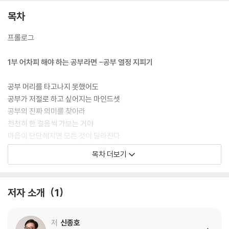
목차
프롤로그
1부 어차피 해야 하는 공부라면 -공부 열정 지피기
공부 머리를 타고나지 못했어도
공부가 저절로 하고 싶어지는 마인드셋
공부의 진짜 의미를 찾아라
천천히 한 걸음씩 가보는 거야
마음이 단단해지면 모든 것이 달라진다
너는 어떤 공부 타입이니?
목차 더보기
공부가 깊어지는 타입별 공부 노하우
ㆍ공부가 재밌어지는 순간 - 상상을 현실로 만드는 마법
ㆍ이야기 되돌아보기
저자 소개
1
2부 매일 공부가 기대되는 기적 -공부 습관 만들기
저
신종호