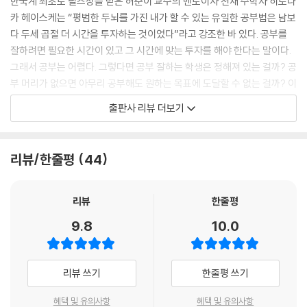
한국계 최초로 필즈상을 받은 허준이 교수의 멘토이자 천재 수학자 히로나
--- P.32
카 헤이스케는 “평범한 두뇌를 가진 내가 할 수 있는 유일한 공부법은 남보
다 두세 곱절 더 시간을 투자하는 것이었다”라고 강조한 바 있다. 공부를
좋은 습관을 만들기 위한 구체적인 방법과 전략보다 ‘좋은 습관이 형성되
잘하려면 필요한 시간이 있고 그 시간에 맞는 투자를 해야 한다는 말이다.
면 무엇이 좋은가’에 대해서 먼저 알아야 하는 이유가 바로 여기에 있어. 다
그래서 공부는 어렵다. 그렇다면 공부 잘하는 학생은 정해져 있는 걸까? 공
시 말해서 내가 왜 그 습관을 가져야 하는지에 대한 분명한 자기인식부터
부 머리가 없으면 아무리 공부해도 원하는 목표에 도달할 수 없는 걸까? 이
있어야 한다는 거지.
책의 저자 신종호 교수는 절대 그렇지 않다고 단언한다. 누구나 공부를 잘
출판사 리뷰 더보기
--- PP.68~69
할 수 있고, 누구나 자발적으로 즐겁게 공부할 수 있는 법을 이 책에 담아
어떻게 공부해야 할지 막막한 학생들의 공부 마음을 사로잡는다.
공부에 도움이 되는 좋은 습관을 스스로 만들고, 그로 인해 성적이 오르거
리뷰/한줄평
44
나 공부에 흥미를 느끼기 시작하면 그 과정에서 무척 큰 성취감을 느낄 수
세상의 모든 학생들은 공부 고민을 한다. ‘성적이 떨어지면 어쩌나’, ‘어떻
있어. 이런 성공의 경험과 성취감은 앞으로 어떤 일을 하든 자신 있게 도전
게 해야 공부를 잘할 수 있을까’, ‘재미있게 공부하는 방법은 없을까’ 등 수
할 수 있는 힘을 주지. 그래서 성공 경험을 갖는 게 무척이나 중요해. 거창
많은 걱정거리가 학생들의 어깨를 짓누른다. 이 책은 억지로 하는 공부, 마
리뷰
한줄평
한 계획을 세워서 중간에 포기하지 말고, 자신에게 맞는 계획을 세워서 그
지못해 하는 공부가 아니라 행복한 공부가 가능하다고 말한다. 공부의 의
9.8
10.0
것을 자기 것으로 만드는 성공 경험을 해봐. 아주 작은 계획이라도 성공하
미와 이유를 찾고, 자기효능감과 결정권 아래에서 좋은 공부법을 습관화한
고 나면 ‘다음엔 조금 더 큰 계획을 세워볼까?’ 하는 도전의식이 생길 거야.
다면 누구나 ‘공부 천재’가 될 수 있다는 것이다. 저자는 그 시작으로 공부
--- P.78
를 해야 하는 자신만의 이유를 먼저 찾아야 한다고 말한다. ‘왜 공부를 해야
리뷰 쓰기
한줄평 쓰기
하는가’에 대한 자기만의 답을 찾아야 공부 능률이 오르고 공부 역량을 최
우리가 알고 있는 지식은 크게 두 가지로 구분할 수 있어. ‘남들에게 설명할
대치로 끌어올릴 수 있다는 것이다. 그런 공부 마음이 단단히 다져진 뒤에
혜택 및 유의사항
혜택 및 유의사항