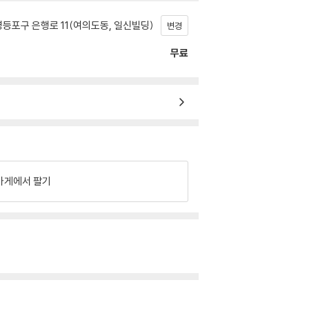
등포구 은행로 11(여의도동, 일신빌딩)
변경
무료
가게에서 팔기