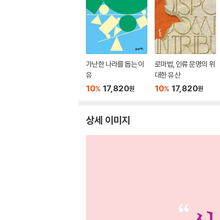
가난한 나라를 돕는 이
로마법, 인류 문명의 위
유
대한 유산
10
17,820
10
17,820
%
%
원
원
상세 이미지