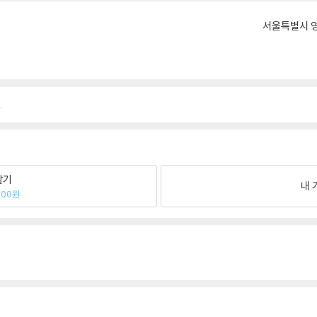
서울특별시 영
.
팔기
내 
600원