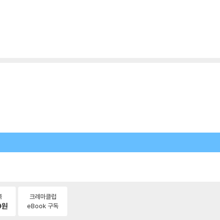
북
크레마클럽
0
원
eBook 구독