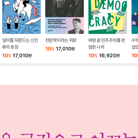
일터를 뒤흔드는 신인
천문학이라는 위로
벼랑 끝 민주주의를 경
수학
류의 등장
험한 나라
걸
10
17,010
%
원
10
17,010
10
16,920
10
%
%
원
원