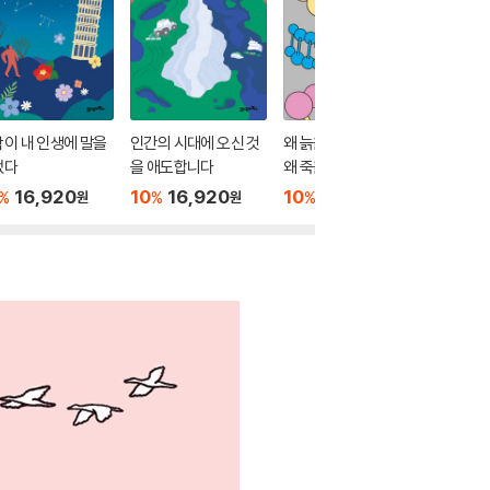
이 내 인생에 말을
인간의 시대에 오신 것
왜 늙을까, 왜 병들까,
우리는 
었다
을 애도합니다
왜 죽을까
재하지 
16,920
10
16,920
10
16,920
10
1
%
%
%
%
원
원
원