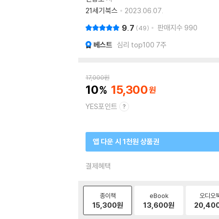
21세기북스
2023.06.07.
9.7
판매지수
990
49
베스트
심리 top100 7주
17,000
원
10
15,300
YES포인트
앱 다운 시 1천원 상품권
결제혜택
종이책
eBook
오디오
15,300
원
13,600
원
20,40