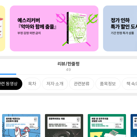
리뷰/한줄평
49
관련 동영상
목차
저자 소개
관련분류
품목정보
책 속