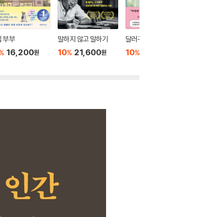
 부부
말하지 않고 말하기
달러구트 꿈 백화점 0
위버멘
16,200
10
21,600
10
16,020
10
1
%
%
%
%
원
원
원