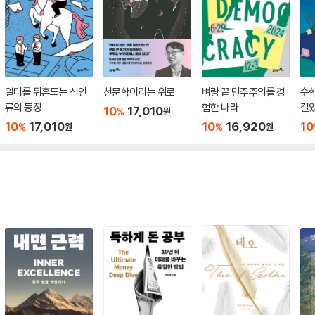
일터를 뒤흔드는 신인
천문학이라는 위로
벼랑 끝 민주주의를 경
수학
류의 등장
험한 나라
걸
10
17,010
%
원
10
17,010
10
16,920
10
%
%
원
원