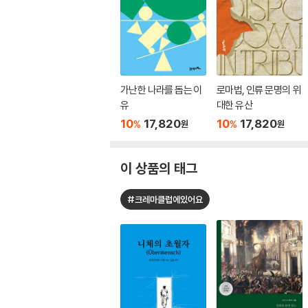
가난한 나라를 돕는 이
로마법, 인류 문명의 위
유
대한 유산
10
17,820
10
17,820
%
%
원
원
이 상품의 태그
#크레마클럽에있어요