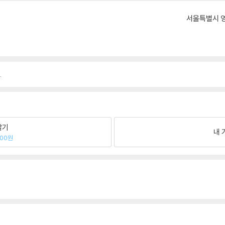
서울특별시 영
.
팔기
내 
600원