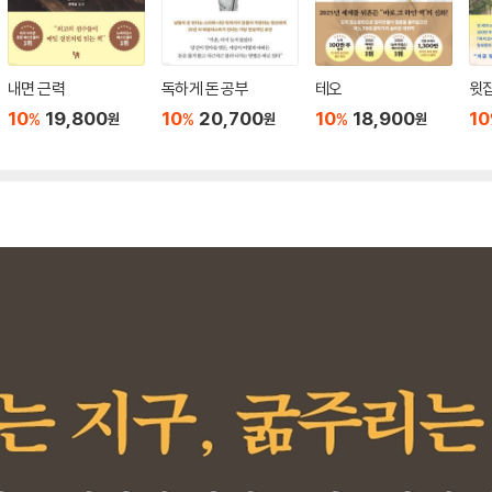
내면 근력
독하게 돈 공부
테오
윗집
10
19,800
10
20,700
10
18,900
10
%
%
%
원
원
원