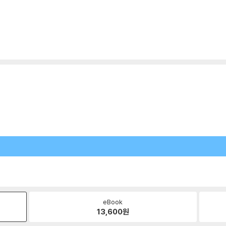
eBook
13,600
원