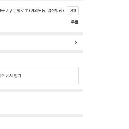
등포구 은행로 11(여의도동, 일신빌딩)
변경
무료
가게에서 팔기