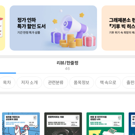
리뷰/한줄평
46
목차
저자 소개
관련분류
품목정보
책 속으로
출판