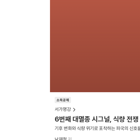
소득공제
서가명강
6번째 대멸종 시그널, 식량 전쟁
기후 변화와 식량 위기로 포착하는 파국의 신호
남재철
저