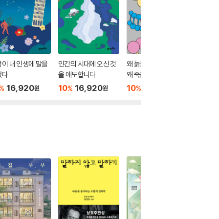
이 내 인생에 말을
인간의 시대에 오신 것
왜 늙을까, 왜 병들까,
우리는 
었다
을 애도합니다
왜 죽을까
재하지 
16,920
10
16,920
10
16,920
10
1
%
%
%
%
원
원
원