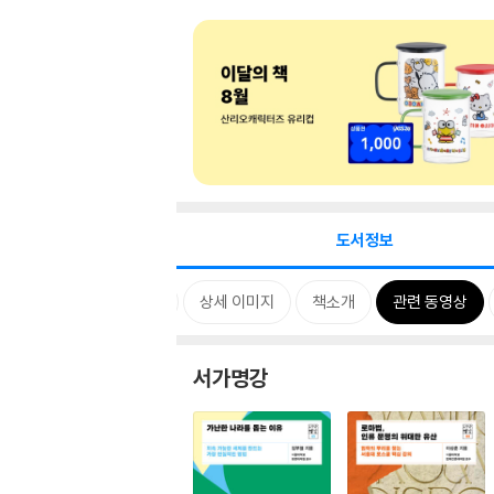
도서정보
시리즈
태그
상세 이미지
책소개
관련 동영상
서가명강