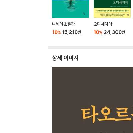
니체의 초월자
오디세이아
10
15,210
10
24,300
%
%
원
원
상세 이미지