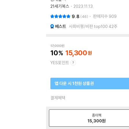
21세기북스
2023.11.13.
9.8
판매지수
909
46
베스트
사회비평/비판 top100 42주
17,000
원
10
15,300
YES포인트
앱 다운 시 1천원 상품권
결제혜택
종이책
15,300
원