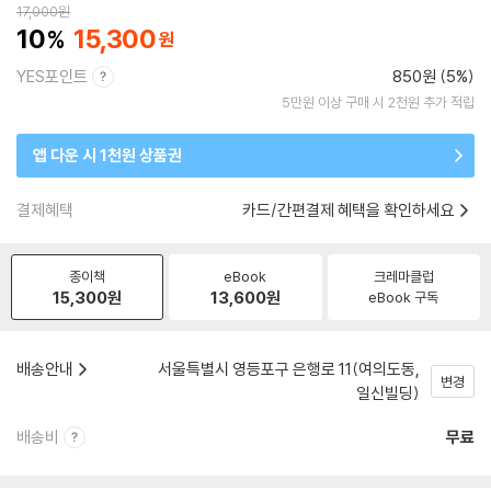
17,000
원
10
15,300
YES포인트
850원 (5%)
5만원 이상 구매 시 2천원 추가 적립
앱 다운 시 1천원 상품권
결제혜택
카드/간편결제 혜택을 확인하세요
종이책
eBook
크레마클럽
15,300
원
13,600
원
eBook 구독
배송안내
서울특별시 영등포구 은행로 11(여의도동,
변경
일신빌딩)
배송비
무료