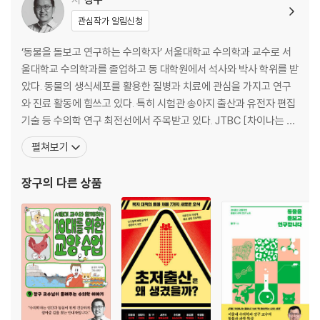
Q/A 묻고 답하기
관심작가 알림신청
3부 만일 우리 곁에 동물이 없다면
‘동물을 돌보고 연구하는 수의학자’ 서울대학교 수의학과 교수로 서
울대학교 수의학과를 졸업하고 동 대학원에서 석사와 박사 학위를 받
동물과 사랑에 빠진 사람들
았다. 동물의 생식세포를 활용한 질병과 치료에 관심을 가지고 연구
사회 구성원이 된 반려동물
와 진료 활동에 힘쓰고 있다. 특히 시험관 송아지 출산과 유전자 편집
인간과 동물의 건강은 연결된다
기술 등 수의학 연구 최전선에서 주목받고 있다. JTBC [차이나는 클
Q/A 묻고 답하기
라스], tvN [책 읽어주는 나의 서재]에 출연하는 등 20년 이상 동물
펼쳐보기
의 임신과 관련된 연구와 진료를 해오면서 얻은 경험을 대중과 나누
4부 끊임없이 진화하는 생명 순환의 역사
고 있다. 동물과 과학의 흥미로운 이야기를 인문학적으로 풀어내며
장구
의 다른 상품
수의학을 알리는 데 앞장서고 있다. 〈네
식량과 멸종 위기의 극복을 돕는 동물
과학의 정점에 있는 동물 복제의 현재와 전망
지구, 동물과 인간을 하나로 묶는 연결고리
Q/A 묻고 답하기
나가는 글 생명과학, 아직 끝나지 않은 이야기
주석