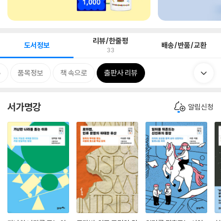
리뷰/한줄평
도서정보
배송/반품/교환
33
류
품목정보
책 속으로
출판사 리뷰
서가명강
알림신청