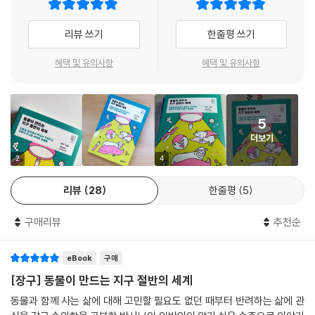
있는 공동체다. 지금까지의 이기적인 문명이 초래한 결과를 반성하고 서로
얼마나 알고 있을까? 생명과학과 분자생물학, 의학을 넘나들며 그동안 제
를 보살필 때 함께 상생하는 미래를 맞이할 수 있다.
대로 생각해보지 못했던 질문에 답하는 지적 여정으로 우리를 안내한다.
리뷰 쓰기
한줄평 쓰기
---「4부 | 끊임없이 진화하는 생명 순환의 역사 : 157쪽」중에서
인간을 위한 동물 vs 동물을 위한 인간
혜택 및 유의사항
혜택 및 유의사항
유전자 교정 실험동물을 이용하면서 분자생물학적으로도 세포와 조직에
동물과 인간에 관한 반쪽짜리 인식을 깨부순다
대한 심층적인 연구가 가능했다. 최초 수정이 되어서 세포가 분열하고, 피
부, 신경 등 각 조직으로 분화되는 과정에서 응용할 수 있는 연구가 많아졌
서울대 수의학과 장구 교수는 ‘원헬스(one health)’를 이 책의 메시지를
다. 이런 연구 중의 한 예가 피부세포를 배양해 유전자 교정과 신호 전달 시
5
담은 주요 개념으로 다루며 건강한 사람, 건강한 동물, 건강한 환경은 하나
스템을 바꾸어 생식세포를 만드는 것이다. 마우스에서 증명된 이 놀라운
더보기
의 사이클 안에 있다고 강조한다. 인류 역사상 가장 위대한 발명 중 하나로
결과는 앞으로 다양한 동물의 생식세포를 인공적으로 만들 수 있음을 시사
불리는 인슐린은 ‘마저리’라는 실험견을 통해 발견되었다. 그러나 동물에
2
4
한다. 존재하는 하나의 세포로 실험실에서 생명체를 만들어내는, SF적인
게서 얻은 의학 기술의 눈부신 성과는 역으로 당뇨병 반려견을 위한 치료
상상이 현실로 다가오고 있다. 특히 이런 연구는 멸종위기종에 적용해 다
리뷰
28
한줄평
5
제 연구에도 기여하고 있다.
양한 종의 보존에 기여할 수 있다.
구매리뷰
추천순
---「나가는 글 | 생명과학, 아직 끝나지 않은 이야기 : 196~197쪽」중에서
이처럼 이 책은 인간 중심적인 방식이 아닌, 인간과 동물이 함께 써 내려온
역사를 풀어내며 인간과 동물의 관계를 재정립한다. 즉 동물의 희생을 기
eBook
구매
리는 것이 수많은 종을 이용하고 보호하는 단 하나의 종으로서 우리가 지
녀야 할 자세라고 강조하는 한편, 동시에 동물을 통해 얻은 의학적 성과로
[장구] 동물이 만드는 지구 절반의 세계
오늘날 인류를 넘어 생명은 안전한 미래에 한 걸음 더 가까이 다가설 수 있
동물과 함께 사는 삶에 대해 고민할 필요도 없던 때부터 반려하는 삶에 관
었다는 사실 또한 직시하게 해준다. 장구 교수가 들려주는 경이롭고 흥미