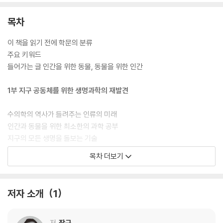
목차
이 책을 읽기 전에 학문의 분류
주요 키워드
들어가는 글 인간을 위한 동물, 동물을 위한 인간
1부 지구 공동체를 위한 생명과학의 재발견
수의학의 역사가 들려주는 인류의 미래
인간과 동물을 위한 최소한의 과학 공부
지구의 모든 생명을 돌보는 기술
Q/A 묻고 답하기
목차 더보기
2부 동물은 어떻게 인류를 구하는가
저자 소개
1
인간을 죽음에서 구한 인슐린의 발견
실험관 시술에서 백신까지, 생명을 지킨 동물들
동물실험을 둘러싼 오해와 진실
저
장구