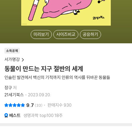
미리보기
사이즈비교
공유하기
소득공제
서가명강
동물이 만드는 지구 절반의 세계
인슐린 발견에서 백신의 기적까지 인류의 역사를 뒤바꾼 동물들
장구
저
21세기북스
2023.09.20.
9.7
판매지수
930
33
베스트
생명과학 top100 18주