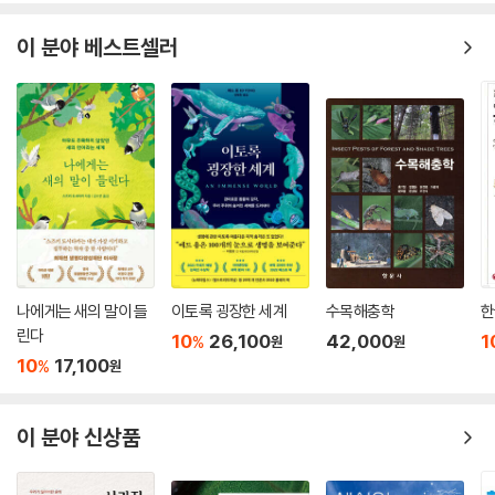
이 분야 베스트셀러
나에게는 새의 말이 들
이토록 굉장한 세계
수목해충학
한
린다
10
26,100
42,000
1
%
원
원
10
17,100
%
원
이 분야 신상품