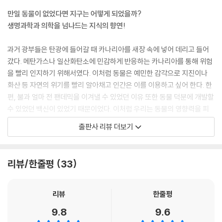
---「1부 | 지구 공동체를 위한 생명과학의 재발견 : 20쪽」중에서
만일 동물이 없었다면 지구는 어떻게 되었을까?
생명과학과 의학을 넘나드는 지식의 향연!
당뇨병 환자를 죽음의 공포로부터 건져낸 인슐린의 발명, 난임 부부들의
품에 아기를 안겨준 시험관 시술, 자녀에게 결코 물려주고 싶지 않을 유전
과거 광부들은 탄광에 들어갈 때 카나리아를 새장 속에 넣어 데리고 들어
병 인자의 제거 그리고 코로나19 바이러스 백신의 개발까지……. 이 모든
갔다. 메탄가스나 일산화탄소에 민감하게 반응하는 카나리아를 통해 위험
의학적 성취 뒤에는 동물이 존재한다.
을 빨리 인지하기 위해서였다. 이처럼 동물은 예민한 감각으로 지진이나
---「2부 | 동물은 어떻게 인류를 구하는가 : 72쪽」중에서
화산 등 자연의 위기를 빨리 알아채고 인간은 이를 이용하고 싶어 한다. 한
편, 불과 얼마 전 팬데믹을 이겨낼 수 있었던 이유 또한 동물 덕분에 개발할
오늘날 동물은 인간과 삶을 공유하는, 어떤 면에서는 가족의 의미에 가까
수 있었던 백신이 있었기 때문이었다. 이처럼 우리는 동물의 영향력을 피
운 존재가 되었다. 그만큼 많은 이들이 동물의 건강에 관심을 기울이고, 질
부로 느끼며 실감할 수 있다. 지금 우리가 누리고 있는 건강한 삶 뒤에는 많
출판사 리뷰 더보기
병 치료에도 노력을 쏟는다. 하지만 언제나 그랬듯 동물은 받은 사랑을 다
은 동물들의 희생이 존재하고 있는 것이다.
시 돌려준다. 동물 질병 연구는 인간의 질병을 치료하는 바탕이 되어, 결국
인류의 건강을 돌보는 기초가 된다.
이에 반해, 인간은 동물과 정서적으로 교감하고 반려하는 삶을 살기도 한
리뷰/한줄평
33
---「3부 | 만일 우리 곁에 동물이 없다면 : 111쪽」중에서
다. 반려동물 천만 시대와 코로나 팬데믹 시대가 교차하는 가운데 인간과
동물은 복잡한 세계만큼 다층적인 관계를 맺고 있다. 저자는 이 책에서 인
동물과 인간은 지구라는 거대한 생명 안에서 서로 공존하고 있다. 삶을 나
류의 역사를 바꾼 동물과 과학에 대한 이야기를 다루고 있지만, 이는 곧 지
리뷰
한줄평
누는 반려동물, 의학의 발전을 위한 실험동물, 식량을 제공하는 산업동물,
구 공동체로서 인간과 동물이 서로 영향을 주고받으며 발전시켜온 역사의
9.8
9.6
생태계를 보전하는 야생동물 그리고 인간은 모두 하나의 건강으로 이어져
경이롭고 놀라운 연결고리를 찾는 과정이라고 말한다. 우리는 동물에 대해