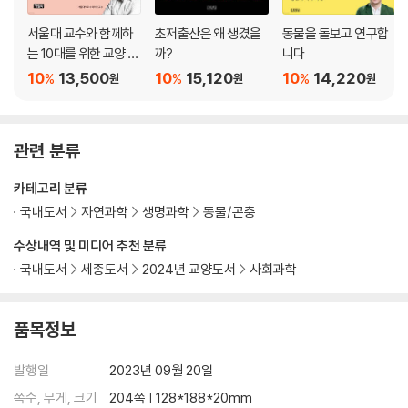
서울대 교수와 함께하
초저출산은 왜 생겼을
동물을 돌보고 연구합
는 10대를 위한 교양 수
까?
니다
업 9
10
13,500
10
15,120
10
14,220
%
%
%
원
원
원
관련 분류
카테고리 분류
국내도서
자연과학
생명과학
동물/곤충
수상내역 및 미디어 추천 분류
국내도서
세종도서
2024년 교양도서
사회과학
품목정보
발행일
2023년 09월 20일
쪽수, 무게, 크기
204쪽 | 128*188*20mm