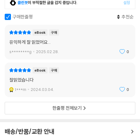
때로는 과학 실험의 대상으로, 때로는 식량으로 이용된 동물은 오늘날 또
클린봇
이 부적절한 글을 감지 중입니다.
설정
다른 방식으로 고통받고 있다. 다양한 환경 변화나 사람의 욕심 때문에 아
예 지구상에서 사라지고 있는 것이다. 동물은 사람들에게 심리적 안정감을
구매한줄평
추천순
줄 뿐만 아니라 치료제를 개발하고, 식량을 제공하며, 자연 생태계를 유지
하는 역할을 한다. 결국 동물과 사람은 지구라는 공동체에서 공존하고 상
eBook
구매
생해야 하는 관계다. 지구는 하나의 거대한 생명체로서 사람과 동물, 환경
유익하게 잘 읽었어요...
이 함께 건강할 때 비로소 살아 있을 수 있다. 그런 의미에서 동물의 질병과
s********g
2025.02.28.
0
치료는 결국 인류의 보건과 건강을 의미하기 때문에 우리는 지구 공동체의
안녕을 바라야 할 것이다. _ 본문에서
eBook
구매
잘읽었습니다
t***m
2024.03.04.
0
한줄평 전체보기
배송/반품/교환 안내