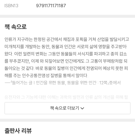
ISBN13
9791171171187
책 속으로
인류가 지구라는 한정된 공간에서 채집과 포획을 거쳐 산업을 발달시키고
미개척지를 개발하는 동안, 동물과 인간은 서로의 삶에 영향을 주고받아
왔다. 이런 일련의 변화는 그동안 동물들의 서식지를 파괴하고 종의 감소
를 부추겼지만, 이제 와 되짚어보면 인간에게도 그 고통이 부메랑처럼 되
돌아오는 것 같다. 바로 동물의 질병이 인간에게 전염되어 예상치 못한 피
해를 주는 인수공통전염성 질병을 통해서 말이다.
---「들어가는 글 | 인간을 위한 동물, 동물을 위한 인간 : 12쪽」중에서
유전자와 그 기능에 대한 이해는 과학의 발전과 인류 삶의 개선을 위해 필
수적이라고 할 수 있다. 생명공학의 발달과 그 기초가 되는 분자생물학의
책 속으로 더보기
역사적인 수확들은 오늘날 인류의 미래를 담보해주었다. 그런 의미에서 이
를 바탕으로 한 수의학은 동물의 질병을 이해하고 치료 및 예방하는 것에
국한되어 있지 않으며, 인류의 보건 및 건강을 넘어 결국 생태계 보전을 향
출판사 리뷰
하고 있다.