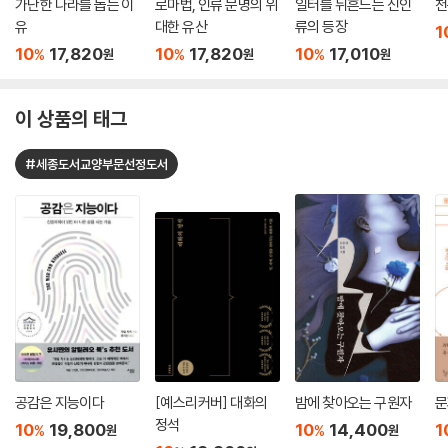
가난한 나라를 돕는 이
로마법, 인류 문명의 위
일터를 뒤흔드는 신인
천
유
대한 유산
류의 등장
1
10
17,820
10
17,820
10
17,010
%
%
%
원
원
원
이 상품의 태그
#세종도서교양부문선정도서
공감은 지능이다
[예스리커버] 대화의
밤에 찾아오는 구원자
문
정석
10
19,800
10
14,400
1
%
%
원
원