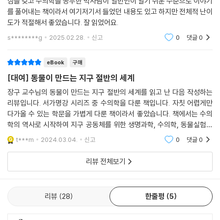
심을 갖고 수의학을 공부한 박사님이 일반인이 알기 쉬운 수준으로 이야기
로운 이야기와 섬세한 시선을 통해 동물의 질병과 치료를 연구하는 활동이
를 풀어내는 책이라서 여기저기서 들었던 내용도 있고 하지만 전체적 난이
동물과 사람의 건강 모두를 지키고 다양한 종의 상호작용과 생태계 흐름을
도가 적절해서 좋았습니다. 잘 읽었어요.
이해하는 사유로 확장하는 경험을 하게 될 것이다.
s********g
2025.02.28.
신고
0
댓글
0
“인간과 동물의 미래는 하나다!”
eBook
구매
지구 공동체로 연결된 인간, 동물, 환경을 위한 과학 수업
[대여] 동물이 만드는 지구 절반의 세계
우리 곁에 있는 동물, 또는 동물이 있는 장소를 떠올릴 때 연상되는 것 중의
장구 교수님의 동물이 만드는 지구 절반의 세계를 읽고 난 다음 작성하는
리뷰입니다. 서가명강 시리즈 중 수의학을 다룬 책입니다. 자칫 어렵게만
하나가 동물원일 것이다. 과거 동물원은 사람의 흥미를 위한 놀이 시설과
다가올 수 있는 학문을 가볍게 다룬 책이라서 좋았습니다. 책에서는 수의
다름없었다. 반면 오늘날에는 누구도 사육사의 지시에 따라 수동적으로 움
학의 역사로 시작하여 지구 공동체를 위한 생명과학, 수의학, 동물실험에
직이는 동물원의 모습을 원하지 않는다. 마찬가지로 인간이 얻는 이득이
관한 이야기를 읽을 수 있었습니다. 인류와 동물은 떼어낼 수 없는 관계입
얼마나 크든 동물실험을 통한 동물의 희생을 흔쾌히 여기지도 않는다. 동
t***m
2024.03.04.
신고
0
댓글
0
니다. 인류의 과
물원에서 동물 한 마리가 스트레스로 죽고, 실험으로 희생되고, 기후변화
리뷰 전체보기
와 무분별한 밀렵으로 동물 한 종이 멸종되었다고 해도 당장 피부로 느껴
지는 것은 없을 테지만, 동물의 멸종은 결국 자연의 거대한 먹이사슬이 깨
지는 것을 의미한다고 이 책을 경고한다. 망가진 자연 생태계에서 최종적
리뷰
28
한줄평
5
으로 멸종할 개체는 아마 사람일 것이기 때문이다.