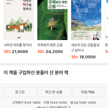
사라진 여우를 찾아서
주목받지 못한 곤충
세상의 모든 곤충을 보
한
고 싶어서
10
21,600
10
34,200
1
%
%
원
원
10
18,000
%
원
이 책을 구입하신 분들이 산 분야 책
로그인
최근 본 상품
주문/배송
고객센터 1544-3800
티켓 1544-6399
중고샵 1566-4295
eBook 1:1문의/채팅상담