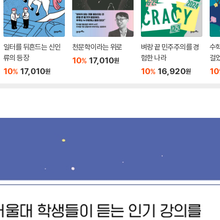
일터를 뒤흔드는 신인
천문학이라는 위로
벼랑 끝 민주주의를 경
수학
류의 등장
험한 나라
걸
10
17,010
%
원
10
17,010
10
16,920
10
%
%
원
원