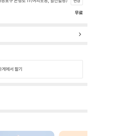
등포구 은행로 11(여의도동, 일신빌딩)
변경
무료
가게에서 팔기