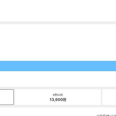
eBook
13,600
원