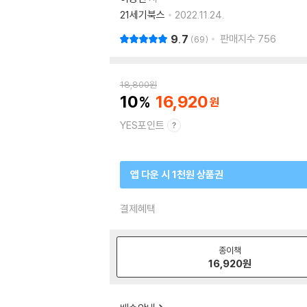
21세기북스
2022.11.24.
9.7
판매지수
756
69
18,800
원
10
16,920
YES포인트
앱 다운 시 1천원 상품권
결제혜택
종이책
16,920
원