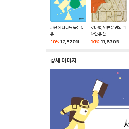
가난한 나라를 돕는 이
로마법, 인류 문명의 위
유
대한 유산
10
17,820
10
17,820
%
%
원
원
상세 이미지