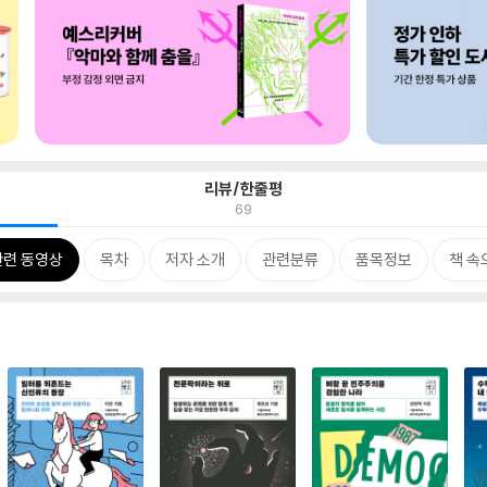
리뷰/한줄평
69
관련 동영상
목차
저자 소개
관련분류
품목정보
책 속