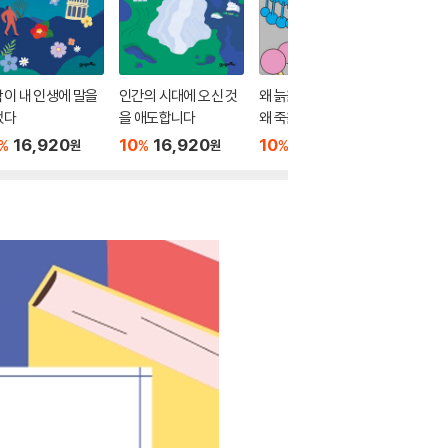
이 내 인생에 말을
인간의 시대에 오신 것
왜 늙을까, 왜 병들까,
우리는 
었다
을 애도합니다
왜 죽을까
재하지 
16,920
10
16,920
10
16,920
10
1
%
%
%
%
원
원
원