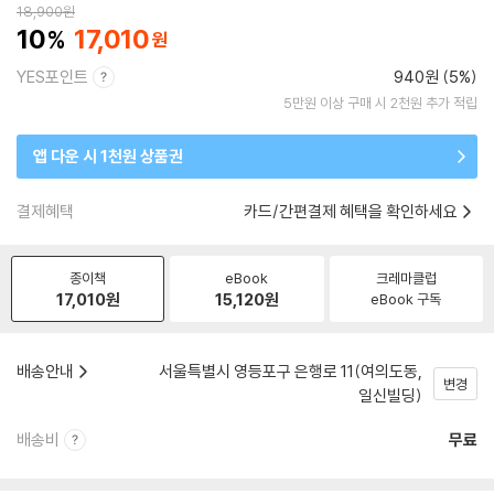
18,900
원
10
17,010
YES포인트
940원 (5%)
5만원 이상 구매 시 2천원 추가 적립
앱 다운 시 1천원 상품권
결제혜택
카드/간편결제 혜택을 확인하세요
종이책
eBook
크레마클럽
17,010
원
15,120
원
eBook 구독
배송안내
서울특별시 영등포구 은행로 11(여의도동,
변경
일신빌딩)
배송비
무료