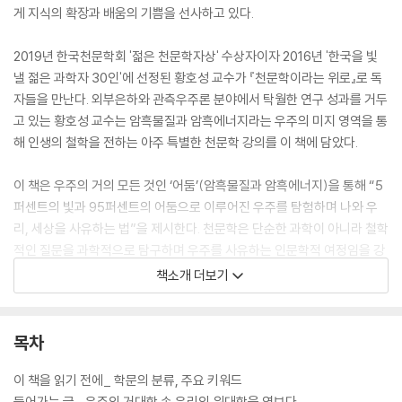
게 지식의 확장과 배움의 기쁨을 선사하고 있다.
2019년 한국천문학회 '젊은 천문학자상' 수상자이자 2016년 '한국을 빛
낼 젊은 과학자 30인'에 선정된 황호성 교수가 『천문학이라는 위로』로 독
자들을 만난다. 외부은하와 관측우주론 분야에서 탁월한 연구 성과를 거두
고 있는 황호성 교수는 암흑물질과 암흑에너지라는 우주의 미지 영역을 통
해 인생의 철학을 전하는 아주 특별한 천문학 강의를 이 책에 담았다.
이 책은 우주의 거의 모든 것인 ‘어둠’(암흑물질과 암흑에너지)을 통해 “5
퍼센트의 빛과 95퍼센트의 어둠으로 이루어진 우주를 탐험하며 나와 우
리, 세상을 사유하는 법”을 제시한다. 천문학은 단순한 과학이 아니라 철학
적인 질문을 과학적으로 탐구하며 우주를 사유하는 인문학적 여정임을 강
조한다. 저자는 이야기한다. “단언컨대 우주는 누구에게나 열려 있다. 그리
책소개 더보기
고 그 어둠을 건너는 용기는 우리 모두의 마음 안에 이미 있다. 이는 천문학
이 우리에게 건네는 위로다.” 『천문학이라는 위로』는 낯선 우주 탐험의 두
려움과 설렘을 통해 우리 자신이 어디에서 왔고 어디로 가는지에 대한 근
목차
원적 질문의 답을 찾아가는 경이로운 지적 여정을 선사할 것이다.
이 책을 읽기 전에_ 학문의 분류, 주요 키워드
들어가는 글_ 우주의 거대함 속 우리의 위대함을 엿보다