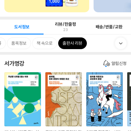
리뷰/한줄평
도서정보
배송/반품/교환
23
류
품목정보
책 속으로
출판사 리뷰
서가명강
알림신청