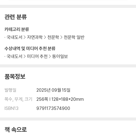
관련 분류
카테고리 분류
국내도서
자연과학
천문학
천문학 일반
수상내역 및 미디어 추천 분류
국내도서
미디어 추천
동아일보
품목정보
발행일
2025년 09월 15일
쪽수, 무게, 크기
256쪽 | 128*188*20mm
ISBN13
9791173574900
책 속으로