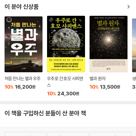
이 분야 신상품
처음 만나는 별과 우주
우주로 간 호모 사피엔
별과 원자
생
스
10
16,200
10
13,500
3
%
%
원
원
10
24,300
%
원
이 책을 구입하신 분들이 산 분야 책