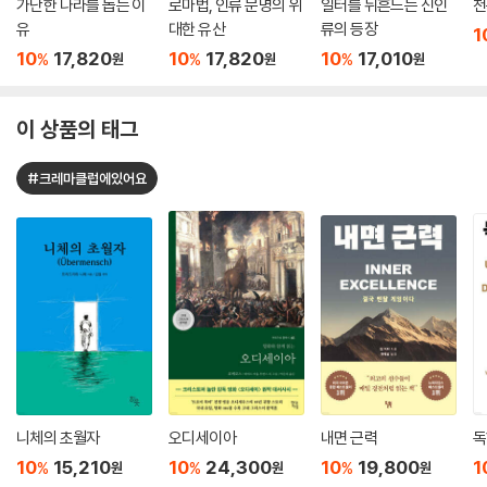
가난한 나라를 돕는 이
로마법, 인류 문명의 위
일터를 뒤흔드는 신인
천
유
대한 유산
류의 등장
1
10
17,820
10
17,820
10
17,010
%
%
%
원
원
원
이 상품의 태그
#크레마클럽에있어요
니체의 초월자
오디세이아
내면 근력
독
10
15,210
10
24,300
10
19,800
1
%
%
%
원
원
원