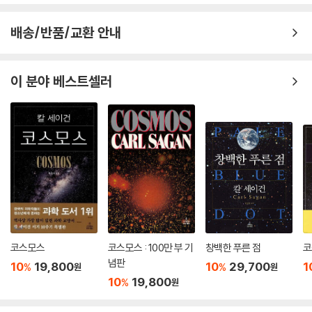
배송/반품/교환 안내
이 분야 베스트셀러
코스모스
코스모스 : 100만 부 기
창백한 푸른 점
코
념판
10
19,800
10
29,700
1
%
%
원
원
10
19,800
%
원