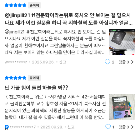
할 수 있겠다. 물론 다른 학문들도 당연히 문해력이
각자료가 담겨 있다. 이 시각적 즐거움은 저자의 흥미롭고 흡입력 있는 스
종이책
토리텔링과 함께 천문학의 세계를 쉽고 재미있게 이해하면서도, 읽는 이의
@jiinpill21 #천문학이라는위로 혹시요 안 보이는 걸 믿으시
인문학적 사유를 더욱 풍부하게 펼치도록 돕는다.
나요 제가 이런 질문을 하니 꼭 지하철역 도를 아십니까 얼굴이
저자는 “우주를 연구하는 것은 단순히 하늘의 별을 보는 것만이 아니라, 우
환해보이세요 그런말씀하시는 분들이 떠오르네요 저
리 자신이 어디에서 왔고 어디로 가는지에 대한 질문을 던지고 답을 찾아
@jiinpill21 #천문학이라는위로 혹시요 안 보이는 걸 믿
으시나요 제가 이런 질문을 하니 꼭지하철역 도를 아십니
가는 일이다.”라고 강조한다. 천문학이 과학이면서 동시에 인문학인 이유
까 얼굴이 환해보이세요 그런말씀하시는 분들이 떠오르
가 바로 여기에 있다.
네요 저는 보이지 않는 하나님을 믿어온 터라사실 과학은
천문학에 낭만을 느끼는 인문학 독자부터 과학적 호기심을 가진 일반 독자
부정적인 시각이 많았답니다그런데 이렇게나 흥미롭고
까지 이 책을 손에 펼치는 순간, 우주 진화의 비밀을 가장 흥미롭게 풀어내
w********n
2025.09.26.
신고
2
댓글
0
재미있는 우주과학은 45년 평생 처음이에요 #은하철도
는 서울대 최고의 천문학 강의가 펼쳐질 것이다.
999 를 강의 중간에 틀어주시는 교수님 이라뇨푹 빠
종이책
난 가끔 힘이 들면 하늘을 봐??
내 삶에 교양과 품격을 더해줄 지식 아카이브, ‘서가명강’
＜천문학이라는 위로＞-서가명강 시리즈 42-서울대학
서울대 학생들이 듣는 인기 강의를 누구나 듣고 배울 수 있다면?
교 물리천문학부 교수 황호성 지음-21세기 북스사실 전
문지식이 있는 과학책의 서평단 활동을 하게되어 조금은
★★★ 서울대생들이 듣는 강의를 들을 수 있어서 좋았다!
놀랐다. 내가 잘 쓸 수 있을까 해서.그런데 이 책을 받았을
★★★ 직장 생활에 지친 나에게 주는 선물 같다!
때, 너무 묵직하지 않아서 좋았습니다.이 책을 읽을 때 가
t**********7
2025.09.28.
신고
1
댓글
0
★★★ 살아가는 데 진짜 필요한 공부였다!
장 흥미로웠던 부분은공룡이 왜 멸종되었는지, 천문학과
어떤 연관이 있을까를황호성 교수께서 아주 논