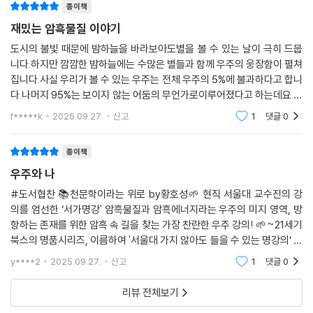
종이책
서가명강(서울대 가지 않아도 들을 수 있는 명강의)은 대한민국 최고의 명
문대학인 서울대학교 강의를 엮은 시리즈로, 현직 서울대 교수들의 유익하
재밌는 암흑물질 이야기
고 흥미로운 강의를 재구성하여 도서에 담았다. 2017년 여름부터 각 분야
도시의 불빛 때문에 밤하늘을 바라보아도별을 볼 수 있는 날이 극히 드뭅
최고의 서울대 교수진은 ‘서가명강’이라는 이름으로 매월 다른 주제의 강
니다.하지만 깜깜한 밤하늘에는 수많은 별들과 함께 우주의 웅장함이 펼쳐
의를 펼쳤으며, 매회 약 100여 명의 청중들은 명강의의 향연에 감동하고
집니다.사실 우리가 볼 수 있는 우주는 전체 우주의 5%에 불과하다고 합니
열광했다. 서가명강의 다채로운 인문학 콘텐츠는 도서뿐만 아니라 현장 강
다.나머지 95%는 보이지 않는 어둠의 무언가로이루어졌다고 하는데요.한
연과 팟캐스트를 통해서도 만나볼 수 있으며, 서울대생들이 직접 뽑은 인
국을 빛낸 젊은 과학자 30인에 선정된서울대학교 물리천문학부 황호성
f*****k
2025.09.27.
신고
1
댓글
0
교수의 ＜천문학이라는
기 강의, 전공을 넘나드는 융합 강의, 트렌드를 접목한 실용 지식까지, 젊
고 혁신적인 주제들을 다루고 있다. 출퇴근길을 이용해 교양 지식을 쌓고
종이책
자 하는 직장인, 진로를 탐색하려는 청소년, 나아가 늘 가슴에 공부에 대한
우주와 나
열망을 품고 사는 대한민국의 모든 교양인들에게 우리나라 최고의 명강의
를 손쉽게 보고 듣고 배울 수 있는 기회를 선사한다.
#도서협찬 📚천문학이라는 위로 by황호성🌱 현직 서울대 교수진의 강
의를 엄선한 ‘서가명강' 암흑물질과 암흑에너지라는 우주의 미지 영역, 방
항하는 존재를 위한 암흑 속 길을 찾는 가장 찬란한 우주 강의! 🌱~21세기
* 서가명강 유튜브 youtube.com/서가명강
북스의 명품시리즈, 이름하여 '서울대 가지 않아도 들을 수 있는 명강의’ 시
리즈의 마흔두 번째 책 ＜천문학이라는 위로＞ 가 출간되었다. '천문학' 은
y****2
2025.09.27.
신고
1
댓글
0
이름
리뷰 전체보기