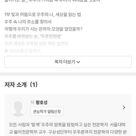
1부 빛과 어둠으로 우주와 나, 세상을 읽는 법
우주 속 나의 주소를 찾아서
어떻게 우리가 사는 은하의 모양을 알았을까?
우주를 바라보는 눈, ‘우주망원경’
우리 세상은 우주의 아주 작은 일부다
▶ Q&A 묻고 답하기
목차 더보기
2부 암흑물질, 우주를 지배하는 보이지 않는 힘
바람처럼, 형체 없이 존재하는 암흑물질
암흑물질의 증거는 무엇인가
저자 소개
1
공룡이 멸망한 게 암흑물질 탓이었다니!
암흑물질 연구는 어떻게 이루어지나
▶ Q&A 묻고 답하기
저
황호성
관심작가 알림신청
3부 암흑에너지, 우주의 거대한 불가사의를 밝히다
빅뱅, 그리고 팽창하는 우주의 서사
모든 사람과 ‘함께’ 우주의 암흑을 탐험하고 싶은 천문학자. 서울대학
암흑에너지의 정체를 밝히기 위한 여러 시도
교 물리천문학부 교수. 구상성단부터 우주론까지 천문학의 다양한 분