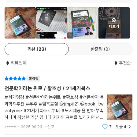
간과 공간이 함께 생겨났으며, 생겨날 때부터 우주는 무한했다. 누군가 우
“낯선 곳으로 떠나는 여행은 두렵기도 하고, 설레기도 한다. 천문학 연구도
주의 크기가 무한한지 유한한지를 질문한다면, 안심하고 무한하다고 말하
그렇다. 미지의 영역을 탐구하는 일은 항상 두려움과 설렘이 함께한다.”라
면 된다.
9
고 말하는 천문학자 황호성 교수는 암흑물질과 암흑에너지 연구를 통해 우
--- 「마침내 무대로 등장한 암흑에너지」 중에서
더보기
주의 근원적 질문과 그 속에 인간 존재의 의의에 대해 답하고자 한다.
2
3
별을 관측하는 것은 아주 괜찮은 취미다. 더 많은 사람이 밤하늘을 즐기는
우주 진화의 비밀을 가장 흥미롭게 풀어내는
다양한 방법을 연구하고 실천하길 바란다. 그런 일상을 보낸다면 어느 누
리뷰
23
한줄평
0
서울대 최고의 천문학 강의를 담았다
구의 삶일지라도 별처럼 반짝반짝 찬란해지지 않을까.
이 책은 총 4부로 구성되어 있다. 1부 ‘빛과 어둠으로 우주와 나, 세상을 읽
(…)
리뷰전체
추천순
는 법’에서는 우주 속 인간의 위치와 우주의 크기를 탐구한다. 2부 ‘암흑물
우주는 너무나도 크고, 인간은 너무나도 작다. 그런데 그토록 미약한 존재
질, 우주를 지배하는 보이지 않는 힘’에서는 바람처럼 형체 없이 존재하는
인 인간이 거대한 밤하늘을 즐길 수도 있고, 거대한 우주를 상상할 수도 있
종이책
암흑물질의 증거와 연구 방법을 다룬다. 3부 ‘암흑에너지, 우주의 거대한
다. 어쩌면 이것이 바로 우리 인간이 가진 위대한 힘이 아닐까? 그러니 암
불가사의를 밝히다’에서는 빅뱅과 팽창하는 우주의 서사를 통해 암흑에너
천문학이라는 위로 / 황호성 / 21세기북스
흑을 두려워하지 않는 마음으로 담대하게 나아가자. 각자의 인생 여정에서
지의 정체를 밝힌다. 마지막 4부 ‘우주의 재발견, 암흑을 두려워하지 않는
#서가명강 #천문학이라는위로 #황호성 #천문학자 #
나 자신의 위대함을 믿어보자.
마음으로’에서는 우주 연구의 가치와 천문학의 용기를 이야기한다.
과학책추천 #우주 #암흑물질 @jiinpill21 @book_tw
--- 「광활한 어둠을 탐험하는 작고 미약한 존재의 위대함」 중에서
『천문학이라는 위로』에는 우리은하의 구조도를 포함해 폴 고갱의 「우리는
entyone #21세기북스 로부터 #도서제공 을 받아 부족
어디서 왔고, 우리는 무엇이며, 우리는 어디로 가는가」, 우리나라 최초의
하나마 작성한 리뷰 입니다 저자의 표현을 빌리자면 천문
달 탐사선 ‘다누리’가 촬영한 지구와 달, 허블우주망원경이 찍은 「허블 울
학이란 ‘하늘 천, 글월 문, 배울 학’이란 글자가 모인 것으
k****t
2025.09.23.
신고
7
댓글
4
로 결국 ‘하늘을’ 글처럼 ‘읽는 법’을 배우는 학문이라고
트라 딥 필드」 등 우주 속 아름다운 순간과 세계적 명화와 같은 다채로운 시