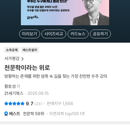
미리보기
사이즈비교
카드뉴스
공유하기
소득공제
베스트셀러
서가명강
천문학이라는 위로
방황하는 존재를 위한 암흑 속 길을 찾는 가장 찬란한 우주 강의
황호성
저
21세기북스
2025.09.15.
9.7
판매지수
1,656
23
베스트
천문학
59위
자연과학 top100 1주