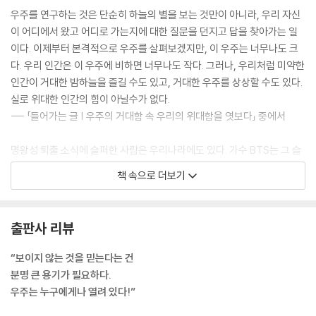
우주를 연구하는 것은 단순히 하늘의 별을 보는 것만이 아니라, 우리 자신
이 어디에서 왔고 어디로 가는지에 대한 질문을 던지고 답을 찾아가는 일
이다. 이제부터 본격적으로 우주를 살펴보겠지만, 이 우주는 너무나도 크
다. 우리 인간은 이 우주에 비하면 너무나도 작다. 그러나, 우리처럼 미약한
인간이 거대한 밤하늘을 즐길 수도 있고, 거대한 우주를 상상할 수도 있다.
실로 위대한 인간의 힘이 아닐수가 없다.
--- 「들어가는 글 | 우주의 거대함 속 우리의 위대함을 엿보다」 중에서
명왕성 퇴출 소식에 슬퍼한 사람은 우리나라에도 있다. 가수 BTS는 그 슬
픈 사연에 노래까지 만들어 불렀다. 노래 제목이 ‘134340’으로, 이것은 명
책 속으로 더보기
왕성이 왜소행성으로 바뀌면서 새로 얻은 이름이다. “왜 날 내쫓았는지 어
떤 이름도 없이 여전히 널 맴도네, 작별이 무색해, 그 변함없는 색채 나에겐
이름이 없구나”와 같은 가사를 보면, 명왕성의 행성 퇴출에 대한 슬픔이 고
출판사 리뷰
스란히 느껴진다.
--- 「우주 속 나의 주소를 찾아서」 중에서
“보이지 않는 것을 믿는다는 건
분명 큰 용기가 필요하다.
우리은하 원반에 수직으로 위쪽과 아래쪽으로 감마선 거품과 감마선 제트
우주는 누구에게나 열려 있다!”
가 존재한다. 감마선 제트는 은하 중심의 블랙홀로 물질들이 흡수되면서