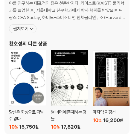
마침내 무대로 등장한 암흑에너지
야를 연구하는 대표적인 젊은 천문학자다. 카이스트(KAIST) 물리학
‘제5원소’의 정체를 밝혀라
과를 졸업한 후, 서울대학교 천문학과에서 박사 학위를 받았으며 프
▶ Q&A 묻고 답하기
랑스 CEA Saclay, 하버드-스미소니언 천체물리연구소(Harvard-
Smithsonian Center for Astrophysics), 고등과학원, 한국천문
펼쳐보기
4부 우주의 재발견, 암흑을 두려워하지 않는 마음으로
연구원 등 국내외 유수의 연구기관에서 연구원으로 활동하며 외부은
우주 인플레이션, 우주 최초의 순간을 묻다
하와 관측우주론 분야에서 탁월한 성과를 거두었다. 2019년 한국천
황호성
의 다른 상품
우주를 연구하는 단 하나의 이유, 인간이라는 존재
문학회 ‘젊은 천문학자상’
광활한 어둠을 탐험하는 작고 미약한 존재의 위대함
▶ Q&A 묻고 답하기
나가는 글_ 나와 우주를 잇는 찬란한 여정
당신은 화성으로 떠날
별 너머에 존재하는 것
마지막 지평선
수 없다
들
10
16,200
%
원
10
15,750
10
17,820
%
%
원
원