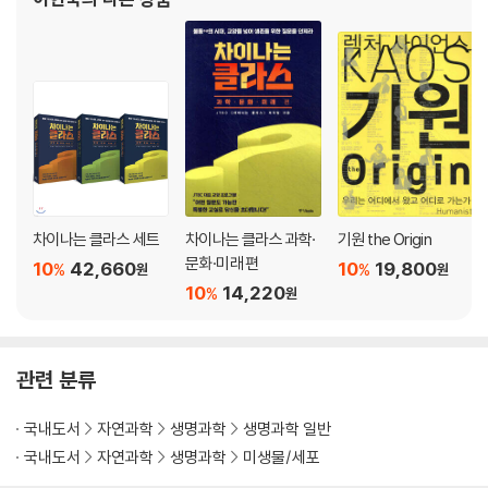
4부 암을 다스리는 유전자의 재발견
역임했다. 분자생물학을 가르치면서 염색체불안정성, 암의 발생기작
을 밝히는
유전체 빅데이터로 만든 정밀 의학의 신세계
일대일 맞춤형 암치료의 탄생
생명과학, 인공지능의 날개를 달다
Q/A 묻고 답하기
나가는 글 닫힌 세계와 열린 세계 사이, 과학의 미래
주석
차이나는 클라스 세트
차이나는 클라스 과학·
기원 the Origin
문화·미래 편
10
42,660
10
19,800
%
%
원
원
10
14,220
%
원
관련 분류
국내도서
자연과학
생명과학
생명과학 일반
국내도서
자연과학
생명과학
미생물/세포