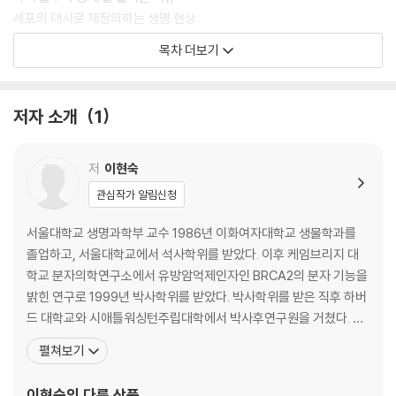
세포의 대사로 재정의하는 생명 현상
Q/A 묻고 답하기
목차 더보기
2부 인간은 오래 살면 반드시 암에 걸린다
저자 소개
1
인류 역사와 함께한 암의 역사
현대 과학이 풀어낸 암의 비밀
암세포가 탄생하는 최초의 사건들
저
이현숙
암을 만드는 유전자, 암을 막는 유전자
관심작가 알림신청
Q/A 묻고 답하기
서울대학교 생명과학부 교수 1986년 이화여자대학교 생물학과를
3부 생체 시계를 되돌리는 텔로미어로 살아남기
졸업하고, 서울대학교에서 석사학위를 받았다. 이후 케임브리지 대
학교 분자의학연구소에서 유방암억제인자인 BRCA2의 분자 기능을
늙는다는 것의 진짜 의미
밝힌 연구로 1999년 박사학위를 받았다. 박사학위를 받은 직후 하버
노화를 치료할 수 있을까
드 대학교와 시애틀워싱턴주립대학에서 박사후연구원을 거쳤다. 20
텔로미어로 연장하는 건강 수명
02년에 이화여자대학교 분자생명과학부 조교수로 임용되었다가 20
펼쳐보기
Q/A 묻고 답하기
04년부터 서울대학교 자연과학대학 생명과학부 교수로 재직 중이
다. 서울대학교 기초 교육원 부원장, 자연과학대학 기획부학장 등을
이현숙
의 다른 상품