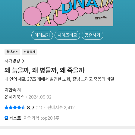
미리보기
사이즈비교
공유하기
청년패스
소득공제
서가명강
왜 늙을까, 왜 병들까, 왜 죽을까
내 안의 세포 37조 개에서 발견한 노화, 질병 그리고 죽음의 비밀
이현숙
저
21세기북스
2024.09.02.
8.7
판매지수
2,412
11
베스트
자연과학 top20 1주