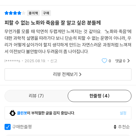
열 분석을 했다.
키워드로 세포의 비밀을 한 꺼풀씩 풀어낸다. 그중 흥미로운 사실은 진시
--- 「4부 | 암을 다스리는 유전자의 재발견」 중에서
종이책
구매
황이 찾던 ‘불로초’가 이미 우리 몸 안에 존재한다는 것이다. 바로 영생의
물질, 텔로머레이스(telomerase)가 그 주인공이다. 염색체의 끝부분을
피할 수 없는 노화와 죽음을 잘 알고 싶은 분들께
오류가 많이 축적된 유전자는 세상을 떠나고 가장 건강한 사람의 유전자가
말하는 텔로미어(telomere)는 세포의 수명을 결정짓는 역할을 하는데,
무언가를 모를 때 막연히 두렵게만 느껴지는 것 같아요. ‘노화와 죽음’에
후대로 이어지는 것이 인류종을 지구에서 잘 유지하는 비결이다. 다만 우
이때 텔로미어의 길이를 보호하여 노화를 방지해주는 단백질 효소를 텔로
대한 과학적 설명을 따라가다 보니 단순히 피할 수 없는 운명이 아니라, 우
리는 건강하게 가능한 한 오래 살기를 바라는 정도의 욕심만 유지하자.
머레이스라고 한다. 즉, 텔로머레이스만 있으면 텔로미어 유지가 가능하다
리가 어떻게 살아가야 할지 생각하게 만드는 자연스러운 과정처럼 느껴져
--- 「나가는 글 | 닫힌 세계와 열린 세계 사이, 과학의 미래」 중에서
는 이야기다.
서 이전보다 불안함이나 두려움이 좀 나아집니다.
l******s
2025.08.19.
신고
0
댓글
0
그렇다면 텔로머레이스는 우리 몸 어디에 있을까? 생식세포와 줄기세포
에 존재한다. 그러므로 건강하게 오래 살기 위해서는 줄기세포의 텔로미어
리뷰 전체보기
를 보호해야 한다. 건강한 줄기세포를 오래 유지하면 필요할 때마다 세포
를 만들어 건강과 긴 수명을 보장할 수 있게 되는 것이다. 반면 텔로머레이
스의 과도한 발현은 암세포의 탄생으로도 이어질 수도 있다. 이처럼 저자
리뷰
7
한줄평
4
가 펼쳐내는 흥미로운 세포 이야기는 우리가 피상적으로 알고 있던 암과
노화에 대한 실질적인 이해를 돕는다.
클린봇
이 부적절한 글을 감지 중입니다.
설정
‘세포’를 알면 ‘미래’가 두렵지 않다!
구매한줄평
추천순
세포로부터 시작되는 놀라운 가능성을 낱낱이 파헤치다!