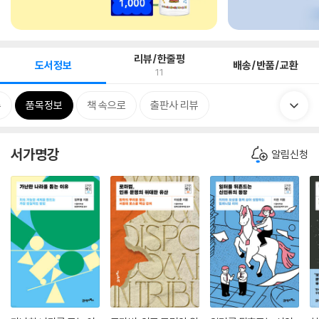
리뷰/한줄평
도서정보
배송/반품/교환
11
류
품목정보
책 속으로
출판사 리뷰
서가명강
알림신청