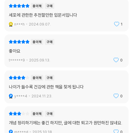
종이책
구매
이 책은 총 4부로 구성되어 있다. 먼저 1부 ‘우리는 왜 늙고 병드는가’에서
세포에 관한한 추천할만한 입문서입니다
는 생명의 기본 단위인 세포에 대해 파악한다. 세포의 구조와 기능을 이해
하면 생명체의 기본적인 작동 방식에 대해 이해할 수 있다. 우리 몸을 지배
n***h
2024.09.07.
1
하는 세포를 통해 나이가 들수록 병에 잘 걸리는 이유, 생명의 탄생과 죽음
을 면밀히 살핀다. 2부 ‘인간은 오래 살면 반드시 암에 걸린다’는 한국인의
종이책
구매
사망원인 1위인 암에 대해 집중적으로 탐구한다. 인류사와 함께한 암의 역
좋아요
사로 시작해 생명에 매우 치명적인 문제를 일으키는 암세포의 탄생, 암을
만드는 유전자와 암을 억제하는 유전자는 무엇인지, 그리고 세포에서 에너
t******9
2025.09.13.
0
지 대사에 이르기까지 암을 일으키는 다양한 원인을 이야기한다.
종이책
구매
이어지는 3부의 주제는 ‘생체 시계를 되돌리는 텔로미어로 살아남기’이다.
나이가 들수록 건강에 관한 책을 찾게 됩니다
노화와 암의 지표로 활용될 수 있는 텔로미어를 통해 나이가 들수록 암에
걸릴 수밖에 없는 이유를 파헤치면서, 노화의 치료 가능성에 대해 살펴본
y****4
2024.11.23.
0
다. 이는 ‘노화와 죽음은 극복할 수 있을까?’라는 많은 사람들의 관심사에
대해 실마리를 안겨줄 것이다. 더불어 생체 시계를 되돌릴 수 있는 ‘텔로미
종이책
구매
어 혁명’으로부터 노화를 극복하고 건강 수명을 연장하는 방법을 알아본
개념 정리하기에는 좋긴 하지만, 글에 대한 퇴고가 원만하진 않네요.
다. 마지막으로 4부 ‘암을 다스리는 유전자의 재발견’에서는 항암치료의
현주소를 짚어내면서 유전체 빅데이터로 만든 정밀 의학의 신세계를 다룬
m****d
2025.10.18.
0