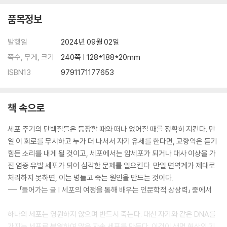
품목정보
발행일
2024년 09월 02일
쪽수, 무게, 크기
240쪽 | 128*188*20mm
ISBN13
9791171177653
책 속으로
세포 주기의 단백질들은 등장할 때와 떠나 없어질 때를 정확히 지킨다. 만
일 이 회로를 무시하고 누가 더 나서서 자기 유세를 한다면, 교향악은 듣기
힘든 소리를 내게 될 것이고, 세포에서는 암세포가 되거나 대사 이상을 가
진 염증 유발 세포가 되어 심각한 문제를 일으킨다. 만일 면역계가 제대로
처리하지 못하면, 이는 병들고 죽는 원인을 만드는 것이다.
--- 「들어가는 글 | 세포의 여정을 통해 배우는 인문학적 상상력」 중에서
하나의 세포는 영원하지 않으며 반드시 죽는다. 대신 자기와 같은 DNA를
가지는 세포로 분열하여 많은 자손 세포를 만든다. 이것이 생명 현상의 기