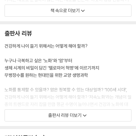
분이며 생명의 정의다. 또 생명이 무생물과 구분되는 지점이며, 바이러스
책 속으로 더보기
가 온전한 생명이 아닌 이유다. 바이러스는 스스로 분열하지 못하며, 숙주
세포에 들어가 숙주 세포의 세포 기구를 이용해서만 자기의 유전자를 복제
하고 증식할 수 있다.
출판사 리뷰
--- 「1부 | 우리는 왜 늙고 병드는가」 중에서
건강하게 나이 들기 위해서는 어떻게 해야 할까?
미국 MIT에 로버트 와인버그(Robert Weinberg)라는 암 생물학의 거두
가 있다. 그는 “오래 살게 되면서 우리 모두는 언젠가는 다 암에 걸리게 되
누구나 극복하고 싶은 ‘노화’와 ‘암’부터
어 있다”라고 말한다. 이 말은 불안해하라는 말이 아니라, 사실은 우리의
생체 시계의 비밀이 담긴 ‘텔로미어 혁명’에 이르기까지
수명을 결정하는 것이 암이라는 사실을 말하는 것인지도 모른다.
무병장수를 원하는 현대인을 위한 교양 생명과학
--- 「2부 | 인간은 오래 살면 반드시 암에 걸린다」 중에서
노화를 통제할 수 있을까? 암은 정복할 수 있는 대상일까? ‘100세 시대’,
사회 현상은 생명 현상과 닮아 있기에 생명 현상으로 사회를 설명할 수 있
건강하게 나이 들기 위해서는 어떻게 해야 할까? ‘저속노화’라는 개념이 일
는 사례를 생명과학자로서 나는 많이 경험한다. 세포가 특히 우리 생활에
종의 트렌드로 자리 잡을 만큼 평균 수명이 늘어나면서 건강과 노화에 대
서 많이 인용되곤 한다. 기업에서 조직을 ‘셀(세포) 단위’라고 부르는 사례
한 관심은 지속되고 있다. 우리는 누구나 건강하게 오래 살기를 꿈꾼다. 하
출판사 리뷰 더보기
도 있다. 이처럼 생명과학의 세포에 대해 알면 우리 몸에 관해 알게 될 뿐
지만 언젠가 늙고, 병들고, 죽는다. 단지 노화와 질병을 예방할 수 있을 뿐.
아니라 우리 사회에 관한 영감과 교훈을 얻을 수도 있을 것이다.
그렇다면 어떻게 미래를 준비할 수 있을까? 그 답은 바로 ‘세포’에 있다.
--- 「2부 | 인간은 오래 살면 반드시 암에 걸린다 : 79쪽」 중에서