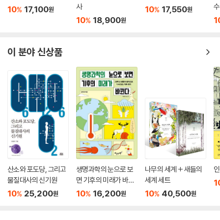
사
수
10
17,100
10
17,550
%
%
원
원
10
18,900
1
%
원
이 분야 신상품
산소와 포도당, 그리고
생명과학의 눈으로 보
나무의 세계 + 새들의
인
물질대사의 신기원
면 기후의 미래가 바뀐
세계 세트
1
다
10
25,200
10
16,200
10
40,500
%
%
%
원
원
원