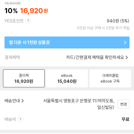
18,800
원
10
16,920
YES포인트
940원 (5%)
5만원 이상 구매 시 2천원 추가 적립
앱 다운 시 1천원 상품권
결제혜택
카드/간편결제 혜택을 확인하세요
종이책
eBook
크레마클럽
16,920
원
15,040
원
eBook 구독
배송안내
서울특별시 영등포구 은행로 11(여의도동,
변경
일신빌딩)
배송비
무료