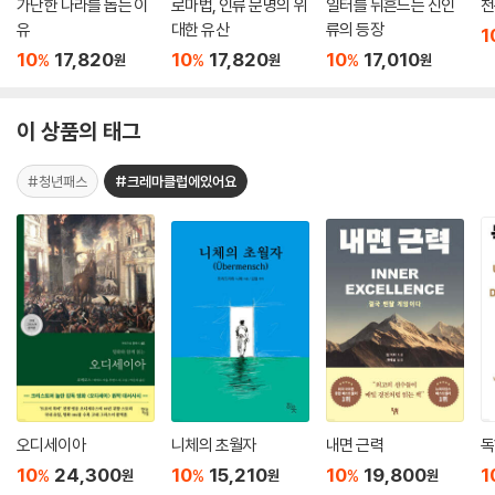
가난한 나라를 돕는 이
로마법, 인류 문명의 위
일터를 뒤흔드는 신인
천
유
대한 유산
류의 등장
1
10
17,820
10
17,820
10
17,010
%
%
%
원
원
원
이 상품의 태그
#청년패스
#크레마클럽에있어요
오디세이아
니체의 초월자
내면 근력
독
10
24,300
10
15,210
10
19,800
1
%
%
%
원
원
원