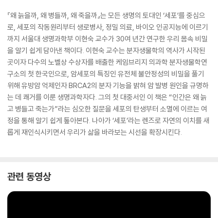
『왜 늙을까, 왜 병들까, 왜 죽을까』는 모든 생명의 토대인 ‘세포’를 중심으
로, 세포의 작동원리부터 생로병사, 정밀 의료, 바이오 인공지능에 이르기
까지 서울대 생명과학부 이현숙 교수가 30여 년간 연구한 우리 몸속 비밀
을 알기 쉽게 담아낸 책이다. 이현숙 교수는 분자생물학의 역사가 시작된
곳이자 다수의 노벨상 수상자를 배출한 케임브리지 의과학 분자생물학연
구소의 첫 한국인으로, 암세포의 특징인 유전체 불안정성의 비밀을 풀기
위해 유방암 억제인자 BRCA2의 분자 기능을 밝혀 암 발병 원인을 규명하
는 데 쾌거를 이룬 생명과학자다. 그의 첫 대중서인 이 책은 “인간은 왜 늙
고 병들고 죽는가”라는 심오한 질문을 세포의 탄생부터 소멸에 이르는 여
정을 통해 알기 쉽게 톺아본다. 나아가 ‘세포’라는 렌즈로 자연의 이치를 새
롭게 재인식시키면서 우리가 삶을 바라보는 시선을 확장시킨다.
관련 동영상