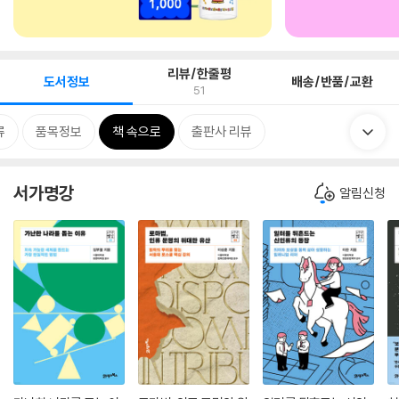
리뷰/한줄평
도서정보
배송/반품/교환
51
류
품목정보
책 속으로
출판사 리뷰
서가명강
알림신청