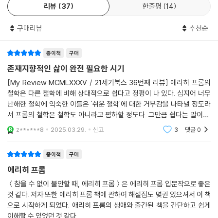
사랑과 책임감과 관심에 입각한 삶을 살 경우에만, 우리는 자신의 인격과
리뷰
37
한줄평
14
되고 세계 전체와의 관계를 재설정하며 삶의 태도가 변혁되는 경험을 할
정체성에 대한 확신과 자신감을 가질 수 있다. 이에 반해 우리가 자신의 정
수 있을 것이다.
체성을 자신에게 속하는 재산이나 지위, 권력, 가족, 신체, 과거의 영광을
구매리뷰
추천순
통해서 확보하려고 한다면, 자신의 인격과 정체성에 대한 확신을 가질 수
“우리는 고독하고 무력하게 낯선 세계에 던져져 있다”
없게 된다. 이는 자아의 정체성이라는 것은 존재의 범주에 관계되는 것이
종이책
구매
왜 우리는 끝없이 불안하고 고독한가
지 소유의 범주에 관계되지 않기 때문이다. 자아의 참된 정체성은 내가 얼
존재지향적인 삶이 완전 필요한 시기
마나 많이 소유하느냐에 의해 결정되지 않고 내가 얼마나 진실하게 존재하
에리히 프롬은 인간에게 주어진 무한한 자유가 불안과 고독을 유발한다고
[My Review MCMLXXXV / 21세기북스 36번째 리뷰] 에리히 프롬의
느냐에 의해 결정된다.
분석한다. 물질적 풍요와 여가를 즐기며 자유롭게 사는 지금, 인류가 쟁취
철학은 다른 철학에 비해 상대적으로 쉽다고 정평이 나 있다. 심지어 너무
---「4부｜진정한 자아와 자유를 찾는 방법」중에서
한 자유의 역사는 절정에 이른 것처럼 보인다. 그러나 모든 것을 스스로 결
난해한 철학에 익숙한 이들은 '쉬운 철학'에 대한 거부감을 나타낼 정도라
정하고 책임져야 하는 상황이 부담스러운 짐으로 느껴질 때 자유는 더 이
서 프롬의 철학은 철학도 아니라고 폄하할 정도다. 그만큼 쉽다는 말이다.
상 자유가 아니게 된다. 이때 인간을 지배하는 부정적 감정들에서 벗어나
그러니 철학을 막연하게 어렵다고만 하는 분들이 접근하기 아주 좋은 철학
z******8
2025.03.29.
신고
3
댓글
0
임에 틀림없다. 그러나
기 위해 종교나 정치이데올로기와 같은 새로운 비이성적인 권위에 자신을
내맡기며 스스로 자아와 자유를 포기한다.
종이책
구매
에리히 프롬
이 책에서는 르네상스 시대에서 자본주의 시대까지, 다양한 형태의 자유로
부터의 도피가 일어난 역사적 장면들과 함께 인간의 심리에 대한 에리히
＜참을 수 없이 불안할 때, 에리히 프롬＞은 에리히 프롬 입문작으로 좋은
것 같다. 저자 또한 에리히 프롬 책에 관하여 해설집도 몇권 있으셔서 이 책
프롬의 통찰을 확인할 수 있다. 프롬은 날카로운 지성으로 인간이 가진 역
으로 시작하게 되었다. 애리히 프롬의 생애와 출간된 책을 간단하고 쉽게
설성을 가감 없이 드러낼 뿐 아니라, 아픈 사회와 현실을 철저히 변혁할 것
이해할 수 있었던 것 같다.