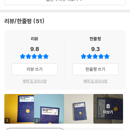
인간적인 핵심, 즉 인류와 삶을 대표하는 자로서의 그 사람과 관계하는 것
컨대 자살, 우울증, 알코올중독, 고독감, 무력감의 근본 원인을 진단하고
을 의미하기 때문이다.
극복할 수 있는 방안을 모색했다. 에리히 프롬의 심원하고 날카로운 통찰
---「3부｜자유로부터 도피하는 네 가지 방식」중에서
은 당대 사람들뿐 아니라 지금 우리에게도 여전히 커다란 울림을 준다.
리뷰/한줄평
51
프롬은 자유란 인간이 자신의 실존적 욕망들을 건강하게, 다시 말해 이성
이 책의 저자 박찬국 교수는 니체, 하이데거, 쇼펜하우어 등 실존철학 대가
적인 방식으로 구현하는 것이라고 본다. 즉 자유란 사랑과 연대 그리고 지
들의 사상을 대중들에게 이해하기 쉽고 흥미롭게 소개하며 철학 공부의 즐
리뷰
한줄평
혜와 같은 미덕을 실현하는 것이다. 따라서 자유로운 인간은 비판적이고
거움을 선사해왔다. 이 책에서는 인간이 느끼는 불안과 고독의 이유, 나아
9.8
9.3
독립적인 이성을 유지하면서도 다른 인간들을 사랑하는 유덕하면서도 이
가 진정한 자유와 행복의 의미를 사유한 에리히 프롬의 심원한 사상과 함
성적인 인간이다.
께 그것을 자신의 삶에 적용하려고 노력한 인간 에리히 프롬을 함께 조명
---「3부｜왜 자유로부터 도피하는가」중에서
한다. 인간의 삶과 세계에 관한 본질적 문제를 끌어안고 치열하게 사유하
리뷰 쓰기
한줄평 쓰기
고 성찰한 프롬의 세계로 우리를 안내하고 있다.
사람들이 자신의 삶을 공허하고 무의미하다고 느낄 때, 그들은 자신의 삶
혜택 및 유의사항
혜택 및 유의사항
에 숭고한 의미를 부여하는 것처럼 느껴지는 정치이념을 맹목적으로 수용
프롬의 생애와 함께 그의 사상이 전개되는 과정을 따라가다 보면 프롬의
할 수 있다. 최근에 유럽에서 극우파가 극성을 부리고 있으며, 여전히 많은
철학적 지향점에 가닿는다. 결국 프롬이 하고 싶은 말은 우리가 불안과 고
국가에서 정치인들이 권력을 유지하거나 장악하기 위해 민족주의적인 감
독감을 극복하고 진정한 자유와 자아를 발견할 수 있는 유일한 길은 ‘사
정을 이용한다는 사실은 그러한 위험이 충분히 현실화될 수 있다는 사실을
8
랑’에 있음을 알게 될 것이다. 프롬은 ‘사랑의 예언자’라고 불릴 만큼 사랑
보여준다.
더보기
만이 우리를 불안과 절망에서 구원할 수 있다고 믿었다. 누군가를 진정으
---「4부｜파시즘은 불안과 허무를 먹고 자란다」중에서
로 사랑한다면 모든 사람을 사랑하고 세계를 사랑하고 삶 자체를 사랑하게
2
2
된다고 말하는 프롬의 메시지에서 지적 탐구의 즐거움을 넘어 인격이 전환