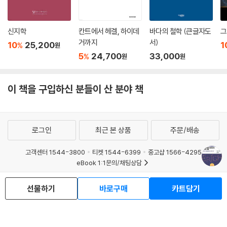
신지학
칸트에서 헤겔, 하이데
바다의 철학 (큰글자도
그
거까지
서)
10
25,200
1
%
원
5
24,700
33,000
%
원
원
이 책을 구입하신 분들이 산 분야 책
로그인
최근 본 상품
주문/배송
고객센터 1544-3800
티켓 1544-6399
중고샵 1566-4295
eBook 1:1문의/채팅상담
예스이십사(주) 사업자 정보
선물하기
바로구매
카트담기
이용약관
개인정보처리방침
청소년보호정책
PC버전
회사소개
거래처관계자께
도서홍보
광고