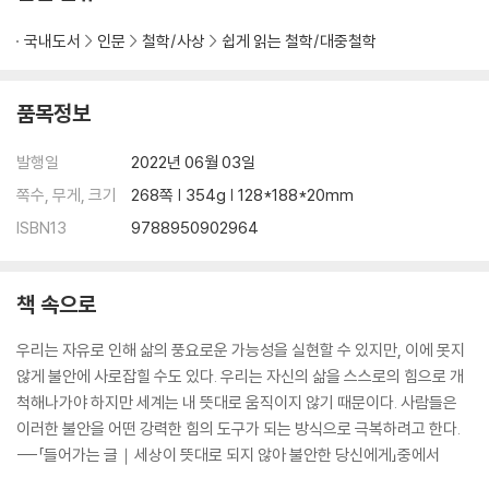
국내도서
인문
철학/사상
쉽게 읽는 철학/대중철학
품목정보
발행일
2022년 06월 03일
쪽수, 무게, 크기
268쪽 | 354g | 128*188*20mm
ISBN13
9788950902964
책 속으로
우리는 자유로 인해 삶의 풍요로운 가능성을 실현할 수 있지만, 이에 못지
않게 불안에 사로잡힐 수도 있다. 우리는 자신의 삶을 스스로의 힘으로 개
척해나가야 하지만 세계는 내 뜻대로 움직이지 않기 때문이다. 사람들은
이러한 불안을 어떤 강력한 힘의 도구가 되는 방식으로 극복하려고 한다.
---「들어가는 글｜세상이 뜻대로 되지 않아 불안한 당신에게」중에서