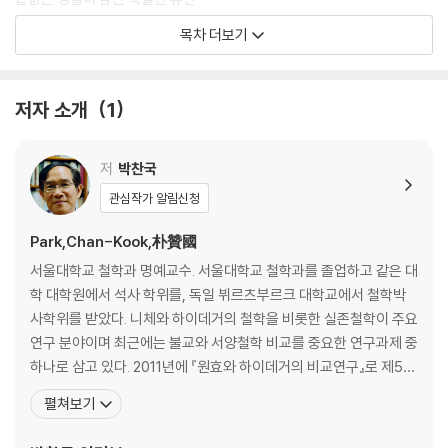
Q/A 묻고 답하기
목차 더보기
2부 우리는 고독하고 무력하게 낯선 세계에 던져져 있다
저자 소개
1
우리는 정말 자유를 원하는가
삶은 가능성으로 가득 차 있기에 불안하다
세 가지 부정적 감정과 세 가지 실존적 욕망
저
박찬국
소유냐 존재냐
관심작가 알림신청
행복한 삶을 위한 조건
자신을 제대로 사랑해야 타인도 사랑할 수 있다
Park,Chan-Kook,朴贊國
Q/A 묻고 답하기
서울대학교 철학과 명예교수. 서울대학교 철학과를 졸업하고 같은 대
학 대학원에서 석사 학위를, 독일 뷔르츠부르크 대학교에서 철학박
3부 인간에게는 자유로부터 도피하려는 성향이 있다
사학위를 받았다. 니체와 하이데거의 철학을 비롯한 실존철학이 주요
연구 분야이며 최근에는 불교와 서양철학 비교를 중요한 연구과제 중
왜 자유로부터 도피하는가
하나로 삼고 있다. 2011년에 『원효와 하이데거의 비교연구』로 제5회
자유는 근대인을 해방시키는 동시에 고립시켰다
청송학술상, 2014년에 『니체와 불교』로 제5회 원효학술상, 2015년
펼쳐보기
자유로부터 도피하는 네 가지 방식
에 『내재적 목적론』으로 제6회 운제철학상, 2016년에 논문 「유식불
독일인들은 왜 나치를 지지했는가
교의 삼성설과 하이데거의 실존방식 분석의 비교」로 제6회 반야학술