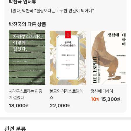
박찬국
인터뷰
Q/A 묻고 답하기
상을 받았다. 그 외의 저서로 『들길의 사상가,
[읽다]
박찬국 “힐링보다는 고귀한 인간이 되어야”
4부 어떻게 내 안의 힘을 깨울 것인가
박찬국
의 다른 상품
파시즘은 불안과 허무를 먹고 자란다
진정한 자아와 자유를 찾는 방법
지금 우리에겐 철저한 변혁이 필용하다
내 안에 존재하는 능력의 발견
Q/A 묻고 답하기
나가는 글 프롬 읽기를 통해 새로운 삶과 만나는 시간
차라투스트라는 이렇
불교와 아리스토텔레
정신에 대하여
게 걸었다
스
10
15,300
%
원
18,000
22,000
원
원
관련 분류