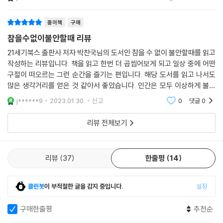
을 들고 있다.
해하는 동시에 우리의 내면과 우리가 살아가고 있는 세상을 다시금 돌아보
게 된다. 물질적이고 허황된 가치가 최고로 대접받는 세상이 아닌 휴머니
종이책
구매
즘을 실현하는 세상을 만들기 위해 우리가 할 수 있는 것이 무엇인지, 어떤
참을수없이불안할때 리뷰
태도로 세상을 대면하고 살아가야 하는지에 대한 고민으로까지 사유가 확
장되는 것이다. 이 책은 바로 이 지점, 즉 ‘자유로부터의 도피’하는 비틀린
21세기북스 출판사 저자 박찬국님의 도서인 참을 수 없이 불안할때를 읽고
작성하는 리뷰입니다. 책을 읽고 한번 더 곱씹어보게 되고 일상 중에 어떤
과거의 역사를 반복하지 않기 위해 우리가 무엇을 경계해야 하며, 프롬의
구절이 떠오르는 그런 순간을 즐기는 편입니다. 해당 도서를 읽고 나서도
철학에서 무엇을 발견하여 우리 삶에 적용해야 하는지를 고민하게 하는 점
많은 생각거리를 얻은 것 같아서 좋았습니다. 인간은 모두 이상하게 불안
에서 프롬 철학의 현재성이 있음을 잘 보여주고 있다.
하고 초조하기도 하지요. 어쩔 수 없는 인간이라는 종족의 특성이라고 생
j******9
2023.01.30.
신고
0
댓글
0
각합니다. 불안
이것이 바로 오늘날에도 여전히 프롬이 유의미한 이유이며, 그의 철학은
리뷰 전체보기
이토록 화려한 시대를 살아가는 고독한 우리에게 위로가 되고 격려가 되어
줄 것이다. 프롬의 철학은 살아 있다. 그것이 우리가 프롬을 읽어야 하는 단
하나의 이유다.
리뷰
37
한줄평
14
클린봇
이 부적절한 글을 감지 중입니다.
설정
구매한줄평
추천순