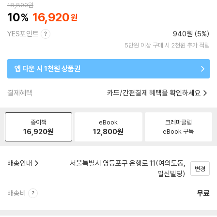
18,800
원
10
16,920
YES포인트
940원 (5%)
5만원 이상 구매 시 2천원 추가 적립
앱 다운 시 1천원 상품권
결제혜택
카드/간편결제 혜택을 확인하세요
종이책
eBook
크레마클럽
16,920
원
12,800
원
eBook 구독
배송안내
서울특별시 영등포구 은행로 11(여의도동,
변경
일신빌딩)
배송비
무료