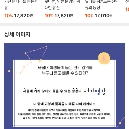
가난한 나라를 돕는 이
로마법, 인류 문명의 위
일터를 뒤흔드는 신인
천
유
대한 유산
류의 등장
1
10
17,820
10
17,820
10
17,010
%
%
%
원
원
원
상세 이미지