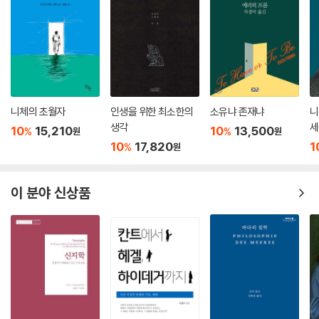
니체의 초월자
인생을 위한 최소한의
소유냐 존재냐
니
생각
세
10
15,210
10
13,500
%
%
원
원
생
10
17,820
1
%
원
션
이 분야 신상품