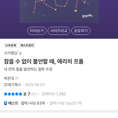
미리보기
사이즈비교
공유하기
소득공제
베스트셀러
서가명강
참을 수 없이 불안할 때, 에리히 프롬
내 안의 힘을 발견하는 철학 수업
박찬국
저
21세기북스
2022.06.03.
9.7
판매지수
1,386
51
베스트
철학/사상
63위
철학/사상 top20 1주