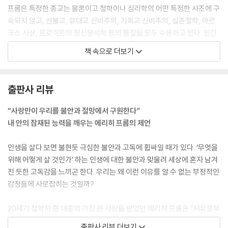
프롬은 특정한 종교는 물론이고 철학이나 심리학의 어떤 특정한 사조에 구
속되지 않고, 선불교, 유대교 신비주의, 기독교 신비주의, 실존철학, 마르
크스 사상, 프로이트의 정신분석학 등의 통찰을 모두 수용하고 있다. 인간
의 성장과 행복에 도움이 되는 모든 통찰을 기꺼이 받아들이고 있는 것이
책 속으로 더보기
다.
---「1부｜혼돈의 세계에서 탄생한 사랑의 철학자」중에서
출판사 리뷰
행복은 인간이 자신의 본질적 능력을 실현하는 모든 생산적인 사고와 감정
과 행동에 수반되는 만족감이다. 따라서 행복한 자란 자신의 능동적 잠재
“사랑만이 우리를 불안과 절망에서 구원한다”
력을 생산적으로 실현하는 삶의 기술이 탁월한 자다. 이는 역으로 인간은
내 안의 잠재된 능력을 깨우는 에리히 프롬의 제언
자신의 생산적 에너지를 사용하지 못하게 되면 정신적인 병에 걸리고 불행
하게 된다는 것을 의미한다.
인생을 살다 보면 불현듯 극심한 불안과 고독에 휩싸일 때가 있다. ‘무엇을
---「2부｜행복한 삶을 위한 조건」중에서
위해 어떻게 살 것인가’ 하는 인생에 대한 불안과 맞물려 세상에 혼자 남겨
진 듯한 고독감을 느끼곤 한다. 우리는 왜 이런 이유를 알 수 없는 부정적인
프롬이 말하는 사랑은 ‘한’ 사람 내지 ‘하나의’ 대상에 대한 관계가 아니라
감정들에 사로잡히는 것일까?
세계 전체와의 관계를 결정하는 ‘태도’, 곧 ‘특정한 성격’이다. 만일 내가 참
으로 한 사람을 사랑한다면, 나는 모든 사람을 사랑하고 세계를 사랑하고
20세기 철학자 중 대중의 가장 큰 사랑을 받았던 에리히 프롬은 『자유로부
삶 자체를 사랑하게 된다. 한 사람을 진정하게 사랑한다는 것은 그 사람의
터의 도피』를 비롯한 저작들에서 인간이 겪고 있는 갖가지 병리 현상들, 예
출판사 리뷰 더보기