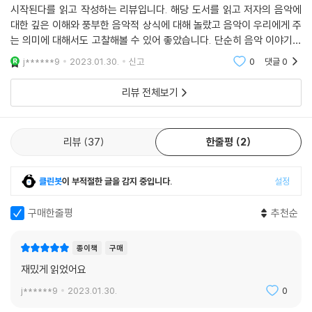
시작된다를 읽고 작성하는 리뷰입니다. 해당 도서를 읽고 저자의 음악에
음악적 시간성과 천재성에 대해 살펴본다. 2부에서는 말러와 슈트라우스,
BTS의 '봄날'은 만날 수 없는 너에 대한 그리움을 서정적으로 노래한다. 공
대한 깊은 이해와 풍부한 음악적 상식에 대해 놀랐고 음악이 우리에게 주
쇤베르크의 곡들과 함께 그 속에 담긴 쇼펜하우어, 니체, 아도르노의 음악
식 뮤직비디오에 등장한 노란 리본을 건 놀이기구, 푸른 바다, 나무에 건 신
는 의미에 대해서도 고찰해볼 수 있어 좋았습니다. 단순히 음악 이야기라
철학을 심도깊게 다루고 있다. 마지막 3부에서는 BTS와 이날치 등 대중음
발, 아무도 없는 기차 안, 9시 35분을 가리키는 벽시계 등의 여러 장면 때
고 하기엔 철학적인 부분도 있고 여러 생각할 거리를 제공해주는 좋은 도
악이 사회를 어떻게 반영하고 있는지, 또 AI 작곡가의 곡을 통해 음악이 어
j******9
2023.01.30.
신고
0
댓글
0
서입니다. 추천합니
문인지 이 노래는 세월호 희생자를 기리거나 추모하는 것으로 해석되었다.
디까지 진보해왔는지 살펴본다. 또한 본문에 수록된 QR코드로 음악을 들
BTS는 “말하기 조심스러운 부분이 있다”라면서 “듣는 이의 생각과 관점
리뷰 전체보기
으며 책을 읽을 수 있어 음악적 감동과 철학적 사유가 동시에 확장되는 시
에 따라 다르게 보일 수 있기 때문에 감상하는 분들의 해석대로 남겨두고
간이 될 것이다.
싶다”라고 밝혔지만, 시각적 요소, 절절한 그리움을 담은 가사, 느리게 반
복되는 서정적 선율은 분명 추모의 마음을 담고 있는 듯하다. BTS는 그동
리뷰
37
한줄평
2
안 노래와 춤을 통해 사회의 현실과 젊은 이들의 고민에 공감하고 위로와
함께 희망의 메시지를 전해왔는데, '봄날'에서는 세월호에 대한 마음이 노
클린봇
이 부적절한 글을 감지 중입니다.
설정
래 깊숙한 곳에 담겨 있는 듯하다. BTS가 공감대를 폭넓게 형성하고 있는
중요한 이유 중 하나는 직설적인 사회 반영이나 비판 대신 상징성과 열린
구매한줄평
추천순
해석의 공간을 통해 소통하기 때문일 것이다.
--- p.210
종이책
구매
재밌게 읽었어요
j******9
2023.01.30.
0