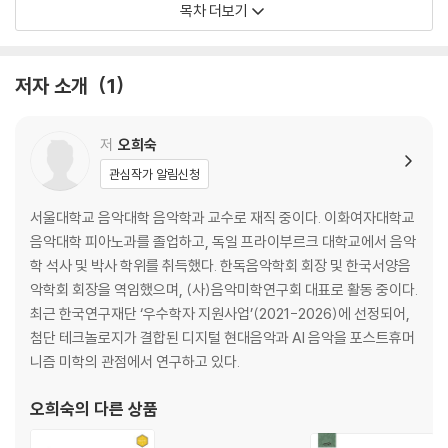
목차 더보기
성
음악, 말보다 더 유창한 - 슈베르트의 송어 와 음악적 언어성
음악은 천재의 산물인가? - 파가니니의 라 캄파넬라 와 천재미학
저자 소개
1
2부 음악에는 철학이 있다
저
오희숙
음악이 세계의 본질을 말할 수 있을까? - 말러의 교향곡 제3번 과 쇼펜하
관심작가 알림신청
우어의 음악철학
삶을 긍정하려면 음악이 필요하다 - 슈트라우스의 차라투스트라는 이렇
서울대학교 음악대학 음악학과 교수로 재직 중이다. 이화여자대학교
게 말했다 와 니체의 음악철학
음악대학 피아노과를 졸업하고, 독일 프라이부르크 대학교에서 음악
음악은 진리를 드러내는 예술인가? - 쇤베르크의 달에 홀린 피에로 와 아
학 석사 및 박사 학위를 취득했다. 한독음악학회 회장 및 한국서양음
도르노의 음악철학
악학회 회장을 역임했으며, (사)음악미학연구회 대표로 활동 중이다.
최근 한국연구재단 ‘우수학자 지원사업’(2021-2026)에 선정되어,
3부 음악은 결국 사회를 품는다
첨단 테크놀로지가 결합된 디지털 현대음악과 AI 음악을 포스트휴머
니즘 미학의 관점에서 연구하고 있다.
음악과 사회, 그 다이나믹한 관계 - BTS의 봄날 과 리얼리즘 미학
음악의 진보는 어디로 향하는가? - 크라이들러의 간접광고 와 현대음악의
오희숙
의 다른 상품
미학