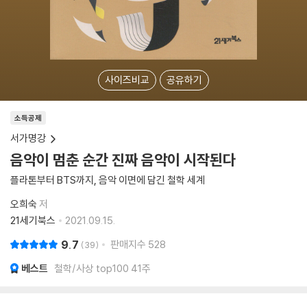
사이즈비교
공유하기
소득공제
서가명강
음악이 멈춘 순간 진짜 음악이 시작된다
플라톤부터 BTS까지, 음악 이면에 담긴 철학 세계
오희숙
저
21세기북스
2021.09.15.
9.7
판매지수
528
39
베스트
철학/사상 top100 41주