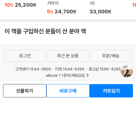
거까지
서)
10
25,200
1
%
원
5
24,700
33,000
%
원
원
이 책을 구입하신 분들이 산 분야 책
로그인
최근 본 상품
주문/배송
고객센터 1544-3800
티켓 1544-6399
중고샵 1566-4295
eBook 1:1문의/채팅상담
예스이십사(주) 사업자 정보
선물하기
바로구매
카트담기
이용약관
개인정보처리방침
청소년보호정책
PC버전
회사소개
거래처관계자께
도서홍보
광고
Copyright © YES24 Corp. All Rights Reserved.
MATOM8