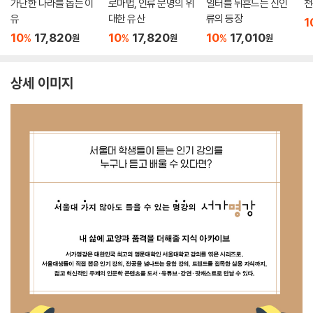
가난한 나라를 돕는 이
로마법, 인류 문명의 위
일터를 뒤흔드는 신인
천
유
대한 유산
류의 등장
1
10
17,820
10
17,820
10
17,010
%
%
%
원
원
원
상세 이미지