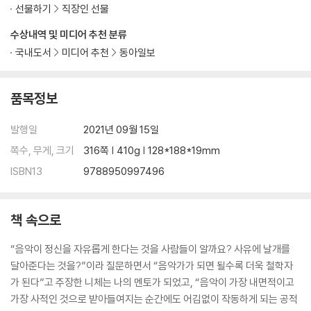
선물하기
직장인 선물
수상내역 및 미디어 추천 분류
국내도서
미디어 추천
동아일보
품목정보
발행일
2021년 09월 15일
쪽수, 무게, 크기
316쪽 | 410g | 128*188*19mm
ISBN13
9788950997496
책 속으로
“음악이 정신을 자유롭게 한다는 것을 사람들이 알까요? 사유에 날개를
달아준다는 것을?”이라 질문하면서 “음악가가 되면 될수록 더욱 철학자
가 된다”고 주장한 니체는 나의 멘토가 되었고, “음악이 가장 내면적이고
가장 사적인 것으로 받아들여지는 순간에도 어김없이 작동하게 되는 공적