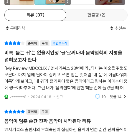
전반에 큰 영향을 미쳤다. 고대 그리스의 피타고라스 천체음악론이 음악의
2
3
어에 갇혀 객관성이라는 절대 원칙의 테두리 안에 있었던 전통적 미학에서
감각적 특성 이면에 담긴 의미를 드러내는 형이상학적 접근의 출발이 되었
벗어난 ‘주관성의 미학’을 대변하며, 예술을 인식의 한 도구로 보는 입장에
리뷰
37
한줄평
2
다면, 플라톤과 아리스토텔레스의 논의는 음악의 의미를 확고히 해준 ‘모
서 벗어난 ‘향유로서의 미학’을 보여준다. 이러한 측면에서 니체의 미학은
방미학’과 ‘감정미학’의 초석이 되었다. 또한 자신의 철학적 체계에 근거하
예술적·음악적 가능성을 다양하게 열어준다.
구매리뷰
추천순
여 음악을 논한 칸트, 헤겔, 쉘링, 쇼펜하우어, 니체, 아도르노, 하이데거,
--- p.178~179
가다머 등 철학자들의 관점은 음악미학의 중요한 토대를 형성했다. 『판단
종이책
구매
주간우수작
력 비판』에 나타난 칸트의 사상이 음악의 자율성을 강조하는 절대음악 미
이러한 맥락에서 궁극적으로 아도르노의 해석 이론은 예술의 진리함축성
학의 기반이 되었다면, 쇼펜하우어의 『의지와 표상으로서의 세계』 에 나타
비록 '듣는 귀'는 없을지언정 '글'로써나마 음악철학의 지평을
에 귀결된다. ‘예술에서 문제 삼는 것은 단순히 유쾌하고 유익한 유희가 아
난 미학적 사상은 음악에 확고한 철학적 의미를 부여하였다. 더 나아가 진
넓혀보고자 한다
니라 진리의 전개’라는 그의 철학은 연주에 그대로 적용된다. 그는 연주에
리의 세계는 심미적 사유를 통해서 가능하다고 본 아도르노는 음악의 위상
[My Review MDCCLIX / 21세기북스 23번째 리뷰] 나는 예술을 쥐뿔도
서 필수적인 요소인 분석을 통해서 “사실이라는 수준을 넘어선 ‘그 이상의
을 더욱 높은 위치로 끌어 올렸다. 이 책에서는 이렇듯 클래식부터 대중음
모른다. 마치 입에 달아야 삼키고 쓰면 뱉는 것처럼 '내 눈'에 아름다워야
것’”이 드러난다고 보면서, 이것이 궁극적으로 “진리 내용”이라고 역설한
악까지, 음악 전반에 영향을 미친 철학적 사상을 살펴보며 드뷔시의 달빛
아름답게 보이고, '내 귀'가 즐거워야 좋은 음악이라고 평하는 아마추어 중
바 있다.(Analyse 78) 그러므로 연주는 바로 음악의 진리함축성의 실현
부터 BTS의 봄날까지 한 곡 한 곡에 담긴 인문학적 배경을 들려줌으로써
에 쌩~아마추어다. 그런 내가 '음악철학'에 관한 책을 손에 들었을 때 어떤
이라고 볼 수 있는 것이다. 그래서 아도르노가 궁극적으로 진정한 연주를
보다 풍부하고 깊이 있는 음악 감상을 가능케 한다.
느낌이었을까? '[미학]이란 이런 것'이라고 아무리 설명해도 반에 반쯤 이
z******8
2024.04.18.
신고
10
댓글
14
“비동일성의 동일성, 동일성의 비동일성의 실현”(NS 143)으로 규정하는
해할까 말까 그
것을 우리는 충분히 이해할 수 있다. 아도르노에게 연주는 음악의 정신적
아름다운 멜로디와 함께 인문학적 사유의 날개를 달다!
종이책
구매
의미가 감각화되고 보이지 않는 것이 가시화되는 지점이며, 자신이 추구하
는 예술의 진정한 의미, 즉 진리로의 다가감이 실현되는 곳이다.
음악이 멈춘 순간 진짜 음악이 시작된다 리뷰
이 책은 크게 세 부로 구성되어 있다. 1부에서는 드뷔시, 비탈리, 모차르트,
--- p.203
슈베르트, 파가니니 등의 작곡가의 곡들을 통해 모방미학과 감정미학, 또
21세기북스 출판사의 오희숙님이 집필하신 음악이 멈춘 순간 진짜 음악이