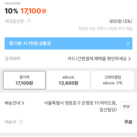
19,000
원
10
17,100
YES포인트
950원 (5%)
5만원 이상 구매 시 2천원 추가 적립
앱 다운 시 1천원 상품권
결제혜택
카드/간편결제 혜택을 확인하세요
종이책
eBook
크레마클럽
17,100
원
13,600
원
eBook 구독
배송안내
서울특별시 영등포구 은행로 11(여의도동,
변경
일신빌딩)
배송비
무료