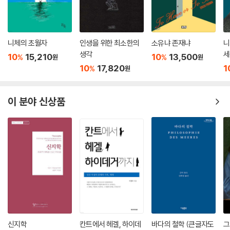
니체의 초월자
인생을 위한 최소한의
소유냐 존재냐
니
생각
세
10
15,210
10
13,500
%
%
원
원
생
10
17,820
1
%
원
션
이 분야 신상품
신지학
칸트에서 헤겔, 하이데
바다의 철학 (큰글자도
그