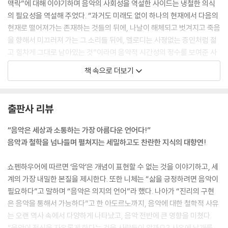
맥락”에 대해 이야기하며 음악의 사회성을 역설한 사이드는 냉철한 의식
의 필요성을 역설해 주었다. “과거도 미래도 없이 하나의 현재에서 다음의
현재로 떨어져가는 존재하는 것들의 뒤에, 나날이 해체되고 벗겨지고 죽음
을 향해서 미끄러져 가는 그 소리들 뒤에, 멜로디는 사정없는 증인처럼 젊
고 힘차게 그대로 남아있는 것”이라며 음악적 시간성의 정수를 보여준 사
르트르, “베토벤의 소나타 30번은.,, 약간 두근대며 듣다 보면 끝머리의 화
책 속으로 더보기
려한 종지부 없이 끝나는 줄 모르게 끝나는 곡”이라 하면서 “그렇게 살다
가고 싶다”고 고백한 시인 황동규 등 음악 만큼, 아니 어쩌면 그 이상의 아
름다운 언어로 음악을 풀어주었던 많은 선대의 글들은 나의 사고의 자양분
출판사 리뷰
이 되었다. 이러한 과정에서 음악에 대한 생각들을 부족하지만 글로 써보
고 수업을 하였다. 이 책은 그간의 작업들을 모은 결과물이다.
“음악은 세상과 소통하는 가장 아름다운 언어다!”
--- p.11
음악과 철학을 넘나들며 펼쳐지는 세밀하고도 찬란한 지식의 대향연!
루소에 따르면, 음악은 자연에서 들을 수 없는 것, 예를 들어 무기력함, 침
쇼펜하우어에 따르면 ‘음악’은 개념이 표현할 수 없는 것을 이야기하고, 세
묵, 고요 등을 듣게 하는 놀라운 일을 완벽하게 해낸다. 음악은 음들의 운동
계의 가장 내밀한 본질을 제시한다. 또한 니체는 “삶을 긍정하려면 음악이
을 통해서 고요함을 모방할 수 있는데, 이는 음악이 고요함이라는 대상 자
필요하다”고 말하며 “음악은 의지의 언어”라 했다. 나아가 “진리의 구현
체를 모방하지 않고 그것을 관찰하는 사람에게 미치는 영향을 모방하기 때
은 음악을 통해서 가능하다”고 한 아도르노까지, 음악에 대한 철학적 사유
문이다. “모든 자연이 잠들어 있다 할지라도, 그것을 관찰하는 사람은 자지
는 오랜 역사 속에서 다양하게 나타났고, 음악 전반에 큰 영향을 미쳤다.
않는다(Que toute la Mautre soitendormie, celuo qui la contem
“음악이 정신을 자유롭게 한다는 것을 사람들이 알까요? 사유에 날개를