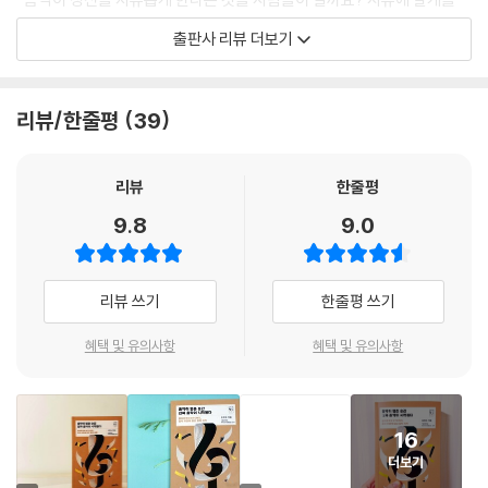
ple ne dort pas).” 즉 음악은 관찰자에게 미치는 영향을 재현하기 때문
달아준다는 것을?”이라는 니체의 말처럼 이 책은 ‘음악은 어떻게 감정을
출판사 리뷰 더보기
에, 소리를 내면서 고요함을 모방할 수 있다고 본 것이다. 이러한 측면에서
사로잡는가’, ‘음악은 천재의 산물인가?’, ‘음악이 세계의 본질을 드러낼 수
루소는 음악이 회화를 능가한다고 생각했다. 왜냐하면 회화는 볼 수 없는
있는가’ 등 음악을 둘러싼 다양한 질문과 논점을 제시하고, 음악과 철학을
것을 볼 수 있게 할 수 없지만, 음악은 들을 수 없는 것을 들을 수 있게 할 수
넘나들며 인문학적 사고의 폭을 넓힌다. 음악은 소리의 예술, 그 이상의 무
리뷰/한줄평
39
있다고 보았기 때문이다.
언가라는 저자의 말처럼 음악 이면에 펼쳐지는 철학을 탐구함으로써 음악
--- p.30
으로 사유의 날개를 펼치는 아름다운 경험을 시작해보자.
리뷰
한줄평
니체의 음악미학에서 특히 주목되는 점은, 음악을 이성적·합리적으로 접
“들리는 멜로디는 아름답지만,
9.8
9.0
근하기보다는 주관적·감성적으로 접근했다는 것이다. 디오니소스적 음악
들리지 않는 멜로디는 더욱 아름답다!”
은 인간을 신비한 자기표현의 상태로 이끌고, 자기표현을 극대화할 수 있
게 한다. 디오니소스의 황홀이 인간에게 도취의 초월적 차원을 열어준 것
음악은 소리의 예술이다. 아름다운 멜로디를 듣는 순간 마음에서 또 다른
리뷰 쓰기
한줄평 쓰기
이다. 이로써 니체는 이성을 넘어서서 인간의 충동성에 긍정적 가치를 부
세계가 펼쳐지며 우리는 감동을 느낀다. 그러나 시인 키이츠는 말한다. “들
여하였다. 그리고 이러한 새로운 인식을 토대로 미적 가치나 미적 판단을
리는 멜로디는 아름답지만, 들리지 않는 멜로디가 더욱 아름답다”라고. 소
혜택 및 유의사항
혜택 및 유의사항
전적으로 인간 중심적인 가치이자 판단으로, 인간의 생리적 조건들에 의해
리는 순간에 사라진다. 그리고 소리가 사라진 뒤 비로소 더욱 풍부한 세계
제약되고 또 그 조건들을 반영하는 가치이자 판단으로 끌어왔다고 볼 수
가 펼쳐진다. 음악이 멈춘 순간 진짜 음악이 시작되는 것이다. 이 책은 바로
있다. 아름답다고 판단하는 것은 그 대상이 아름다운 속성을 지니고 있어
이러한 소리 이면의 음악, 그 속에 존재하는 철학 세계를 탐구한다.
서가 아니라 오히려 주체의 주관적 판단 때문이며, 이때 주체는 도취 상태
16
에 있어야 한다고 니체는 말한다. 주체가 도취 상태에서 에너지 상승의 느
더보기
음악에 대한 철학적 사유는 오랜 역사 속에서 나타났고, 그 철학들은 음악
낌을 경험함으로써 아름다움을 경험할 수 있다는 것이다. 이는 개념과 언