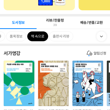
리뷰/한줄평
도서정보
배송/반품/교환
39
류
품목정보
책 속으로
출판사 리뷰
서가명강
알림신청