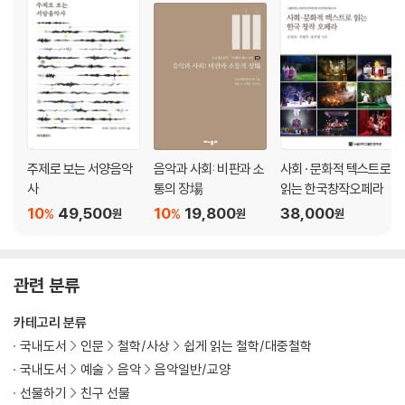
음악은 수학과 어떤 관계가 있을까? - AI 작곡가 이봄의 그리운 건 모두 과
거에 있다와 음악의 수학적 성격
글로벌 시대의 크로스오버는 어떻게 나타나는가? - 이날치의 범 내려온다
와 상호문화성 미학
나가는 글 음악은 언제나 나에게 말을 건넨다
주
주제로 보는 서양음악
음악과 사회: 비판과 소
사회 · 문화적 텍스트로
사
통의 장場
읽는 한국창작오페라
10
49,500
10
19,800
38,000
%
%
원
원
원
관련 분류
카테고리 분류
국내도서
인문
철학/사상
쉽게 읽는 철학/대중철학
국내도서
예술
음악
음악일반/교양
선물하기
친구 선물