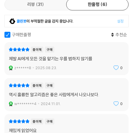
며 그 기술이 어디까지 왔는지 살펴본다. 2부에서는 이처럼 발전한 인공지
리뷰
31
한줄평
6
능을 채용·금융 등에서 활용한 사례들과 거기에서 떠오른 이슈들을 알아본
다. 3부에서는 알고리즘에 의한 차별과 공정성에 관한 논란을 살펴보고 이
클린봇
이 부적절한 글을 감지 중입니다.
설정
를 방지하기 위한 사회적 논의의 필요성을 제시한다.
구매한줄평
추천순
마지막으로 4부에서는 인공지능 윤리에 관해 알아보고 인간 중심적이며
신뢰할 수 있는 인공지능을 강조한다. 이 책을 읽으면 인공지능이 어떻게
종이책
구매
작동하는가 하는 기술적인 지식은 물론이고, 이런 기술의 발전은 기술만이
홀로 앞서는 것이 아니라 경제·사회·법의 측면에서 발맞출 때 비로소 빛을
제발 AI에게 모든 것을 맡기는 우를 범하지 않기를
발한다는 것 역시 절감하게 된다. 나아가 급격하게 변화하는 시대에 적응
z******8
2025.08.23.
0
하며 지혜롭게 살아갈 수 있는 통찰까지 얻을 수 있을 것이다.
내 삶에 교양과 품격을 더해줄 지식 아카이브, ‘서가명강’
종이책
구매
서울대 학생들이 듣는 인기 강의를 일반인들도 듣고 배울 수 있다면?
역시 훌륭한 알고리즘은 좋은 사람에게서 나오나보다.
w********4
2024.11.01.
0
* 서울대생들이 듣는 강의를 들을 수 있어서 좋았다!
* 직장 생활에 지친 나에게 주는 선물 같다!
* 살아가는 데 진짜 필요한 공부였다!
종이책
구매
재밌게 읽었어요