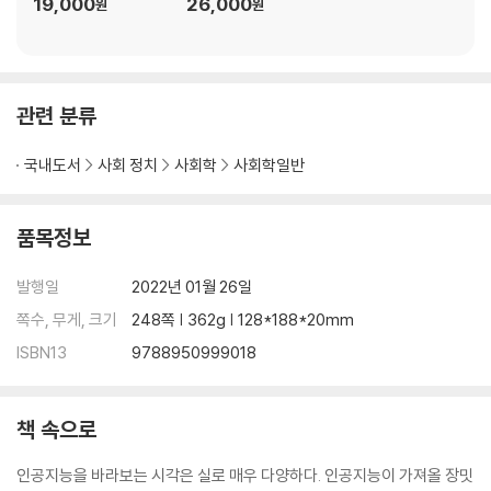
19,000
26,000
원
원
관련 분류
국내도서
사회 정치
사회학
사회학일반
품목정보
발행일
2022년 01월 26일
쪽수, 무게, 크기
248쪽 | 362g | 128*188*20mm
ISBN13
9788950999018
책 속으로
인공지능을 바라보는 시각은 실로 매우 다양하다. 인공지능이 가져올 장밋