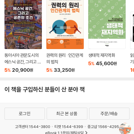
동아시아 관문도시의
권력의 원리 : 인간관계
생태적 재지역화
읽
에스닉 공간, 그리고 공
의 법칙
기
5
45,600
%
원
존의 조건
5
20,900
5
33,250
1
%
%
원
원
이 책을 구입하신 분들이 산 분야 책
로그인
최근 본 상품
주문/배송
고객센터 1544-3800
티켓 1544-6399
중고샵 1566-4295
eBook 1:1문의/채팅상담