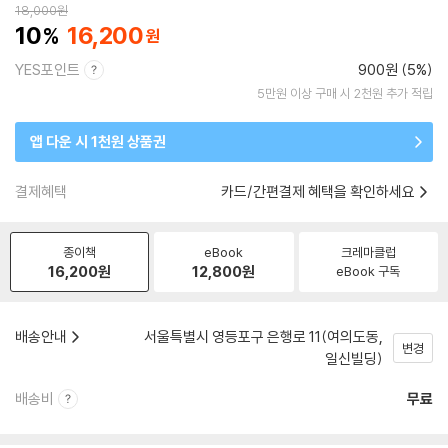
18,000
원
10
16,200
YES포인트
900원 (5%)
5만원 이상 구매 시 2천원 추가 적립
앱 다운 시 1천원 상품권
결제혜택
카드/간편결제 혜택을 확인하세요
종이책
eBook
크레마클럽
16,200
원
12,800
원
eBook 구독
배송안내
서울특별시 영등포구 은행로 11(여의도동,
변경
일신빌딩)
배송비
무료