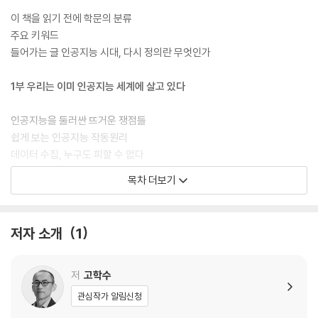
이 책을 읽기 전에 학문의 분류
주요 키워드
들어가는 글 인공지능 시대, 다시 정의란 무엇인가
1부 우리는 이미 인공지능 세계에 살고 있다
인공지능을 둘러싼 뜨거운 쟁점들
쉽게 보는 인공지능 작동원리
데이터 수집, 누구도 피할 수 없다
목차 더보기
2부 인공지능, 어디까지 왔나
인공지능이 우리를 채용하게 된다면
저자 소개
1
인공지능 기술은 공정한가
데이터를 활용한 개인신용조회
저
고학수
3부 새로운 시대의 과제, 알고리즘 공정성과 차별금지
관심작가 알림신청