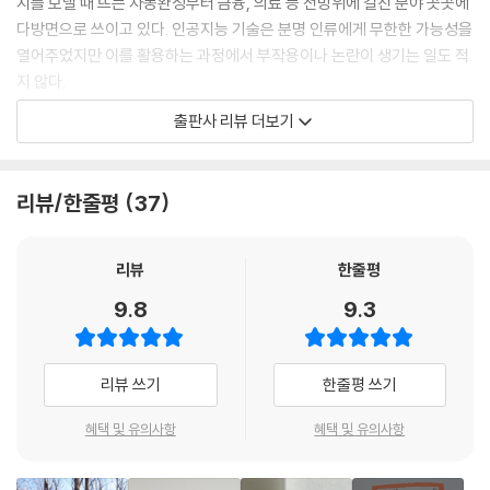
지를 보낼 때 뜨는 자동완성부터 금융, 의료 등 전방위에 걸친 분야 곳곳에
올 수 있다는 주장이다. 그리고 확증편향은 이용자들이 자신의 생각에 부
다방면으로 쓰이고 있다. 인공지능 기술은 분명 인류에게 무한한 가능성을
합하는 정보를 더 빈번하게 또는 선택적으로 접하게 되면서 자신의 평소
열어주었지만 이를 활용하는 과정에서 부작용이나 논란이 생기는 일도 적
선호나 성향을 더욱 강화하게 되는 경향에 관한 것이다.
지 않다.
---「1부 | 우리는 이미 인공지능 세계에 살고 있다」중에서
출판사 리뷰 더보기
『AI는 차별을 인간에게서 배운다』의 저자 고학수 교수는 그 부작용과 논란
안면인식 기술은 이미지 매칭을 통해 동일인임을 파악하는 용도 이외의 다
을 살펴보고 관리해야 할 때가 바로 지금이라고 강조한다. 기술의 발전은
른 용도로 쓰일 수도 있다. 안면인식 기술을 응용하여 얼굴 모습만으로도
매우 빠르게 진행되고 있고, 그 기술이 우리 생활에 적용되는 속도도 빠르
리뷰/한줄평
37
그 사람이 가진 특징의 일부를 파악하는 것이 가능할 수도 있음을 보여주
기 때문에 관련된 이슈들에 대한 논의가 무엇보다 시급하는 것이다. 우리
는 연구가 종종 발표되고 있다. 그런 연구 중 사회적 관심과 논란을 불러일
가 앞으로 어떤 인공지능 시대에서 살아갈 것인지, 지금의 논의가 결정적
으킨 것 하나로 개인의 얼굴 이미지로부터 특징을 인식하여 해당 개인에게
인 역할을 하게 될 테다.
리뷰
한줄평
동성애 경향이 있는지 파악하는 것이 가능하다는 연구가 있다. 이 연구는
9.8
9.3
데이팅 사이트에 올린 프로필 사진을 분석하여 진행한 것인데, 프로필 사
이 책은 우리가 미처 몰랐던 인공지능의 사회적 영향력과 그에 필연적으로
진을 분석하는 것만으로 일정 수준의 정확성을 갖고 동성애 경향을 파악할
수반되는 부작용과 논란을 주요 사례와 함께 제시한다. 채용 과정에 도입
수 있다는 주장을 하여 논란을 일으켰다.
된 인공지능이 지원자들을 차별하거나 유튜브의 알고리즘이 편향된 시각
리뷰 쓰기
한줄평 쓰기
을 키우기도 한다. 그리고 이런 문제는 근본적으로 인간이 입력한 데이터
만약 이런 유형의 기술이 고도화되고 상용화된다면 우리 사회에 어떤 일이
에 의해 발생한다. 아이러니하게도 새로운 기술 앞에서 오히려 인간이 사
혜택 및 유의사항
혜택 및 유의사항
벌어질 수 있을까? 예를 들어, 동성애 경향의 지원자가 채용되는 것을 꺼
회, 정의와 윤리에 대해 고민하고 치열하게 논의해야 할 필요성을 깨닫게
리는 기업이 있다고 하자. 이런 기업에서는 채용 절차를 진행하는 과정에
될 것이다.