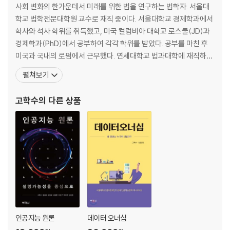
공정성은 곧 차별의 문제
사회 변화의 한가운데서 미래를 위한 법을 연구하는 법학자. 서울대
인공지능 윤리의 화두, 투명성과 설명가능성
학교 법학전문대학원 교수로 재직 중이다. 서울대학교 경제학과에서
빅데이터 인공지능 시대의 프라이버시
학사와 석사 학위를 취득했고, 미국 컬럼비아 대학교 로스쿨(JD)과
경제학과(PhD)에서 공부하여 각각 학위를 받았다. 공부를 마친 후
4부 인공지능이 인간에게, 정의와 윤리를 묻다
미국과 국내의 로펌에서 근무했다. 연세대학교 법과대학에 재직하였
고, 컬럼비아대학교, 싱가포르국립대학교, 함부르크대학교에서 강의
펼쳐보기
인공지능 윤리 논의, 무엇을 담고 있나
했다. 법경제학, 개인정보보호, 빅데이터, 인공지능, IT 정책 등의 영
인간이 학습하듯, 인공지능도 학습한다
역에 관해 연구하고 강의한다. 새로운 기술이 사회와 경제에 미치는
고학수
의 다른 상품
인공지능 기술을 신뢰할 수 있기 위하여
영향은 무엇인지, 그래서 제도(institution)
나가는 글 인공지능 논의의 분기점에서
주석
인공지능 원론
데이터 오너십