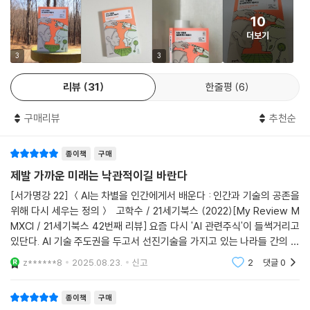
서 오히려 이 기술을 적극 활용하여 지원자 중에서 동성애 경향의 지원자
가 있는지 확인하고자 하는 노력을 기울일 수 있고, 그 경우에 동성애 차별
10
인공지능의 문제는 결국 인간의 문제였다!
문제가 사회적 문제로 대두될 가능성이 있다. 또한 이 기술이 가진 오류의
더보기
AI가 분석한 ‘우리 사회’라는 데이터값은?
가능성 때문에 추가적인 문제가 나타날 수 있다. 실제로 동성애자가 아닌
3
3
사람을 동성애자로 취급해서 또 다른 형태의 차별 논란이 나타날 수도 있
인공지능 시대에 대해 장밋빛 미래를 그리거나 반대로 디스토피아를 우려
는 것이다.
리뷰
31
한줄평
6
하는 상반된 시각이 존재한다. 새로운 기술이 사회와 경제에 미치는 영향
---「2부 | 인공지능, 어디까지 왔나」중에서
은 무엇인지, 제도는 이에 어떻게 대응하고 변해야 하는지 연구해온 고학
구매리뷰
추천순
수 교수는 이 책에서 인공지능이 우리 삶과 사회에 미치는 영향과 거기에
인공지능을 활용한 의사결정에 차별이나 편향이 나타날 수 있다면, 그 원
서 대두된 이슈들을 짚어준다. 현행법에 대한 해석을 넘어 앞으로의 사회
인이 무엇인지 생각해볼 필요가 있다. 다음 도식은 데이터 수집에서 시작
종이책
구매
를 위한 법과 제도가 나아가야 할 방향까지 제시한다.
하여 인공지능 모델이 만들어지기까지의 전체 흐름을 몇 개의 단계로 나누
제발 가까운 미래는 낙관적이길 바란다
어 간략하게 요약한 것으로, 각각의 단계에서 모두 차별이나 편향으로 인
이 책은 안면인식과 채용, 신용평가에 이르기까지 인공지능이 활용되는 과
[서가명강 22] ＜AI는 차별을 인간에게서 배운다 : 인간과 기술의 공존을
한 문제가 생겨날 가능성이 있음을 알려주는 것이다.
정에서 인공지능이 잘못된 판단을 했던 사례들을 보여준다. 인공지능을 이
위해 다시 세우는 정의＞ 고학수 / 21세기북스 (2022)[My Review M
용한 채용 알고리즘을 개발해오다 여성이라는 요인을 부정적으로 평가한
MXCI / 21세기북스 42번째 리뷰] 요즘 다시 'AI 관련주식'이 들썩거리고
오늘날의 인공지능은 데이터의 존재가 핵심적인 관건이다. 적어도 개념적
사실이 발견되어 결국 해당 개발팀을 해체하게 된 아마존, 소수자 혐오 발
있단다. AI 기술 주도권을 두고서 선진기술을 가지고 있는 나라들 간의 패
으로는 인공지능 모형을 개발하는 첫 단계는 실제 세상(real world)의 데
언으로 논란이 된 인공지능 챗봇 이루다, 백인 남성 얼굴을 더 정확하게 인
권 경쟁이 다시 치열해졌기 때문이란다. 가히 'AI 혁명'이라고 불릴 정도로
z******8
2025.08.23.
신고
2
댓글
0
이터에서 출발한다. 사회적 환경을 배경으로 하는 유형의 작업은 실제 세
완전한 AI 기술력을
식하는 미국의 안면인식 프로그램 등등. 왜 이런 일이 생길까?
상의 데이터가 더욱 중요하다. 그런데 사회에는 편견과 차별, 불공정이 어
종이책
구매
느 정도는 있기 마련이다. 인공지능 개발의 기본 배경이 되는 인간 사회의
이 책은 그 원인을 인공지능 작동 원리에서부터 차근차근 살펴나간다. 인