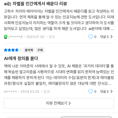
모습은 인공지능 기술 자체에 관한 문제라기보다는 우리 사회의 근본적인
ai는 차별을 인간에게서 배운다 리뷰
공지능은 인간이 입력한 데이터를 학습해 작동한다. 따라서 인공지능이 잘
문제라 하겠다.
못되거나 편견이 담긴 판단을 했다면, 이는 인간이 가진 오류와 편견을 학
고학수 저자의 에이아이는 차별을 인간에게서 배운다를 읽고 작성하는 리
---「3부 | 새로운 시대의 과제, 알고리즘 공정성과 차별금지」중에서
뷰입니다. 먼저 제목을 통해 알 수 있는 인공지능에 관한 도서입니다. 미래
습한 결과인 것이다. 인공지능의 문제는 우리 인간과 사회의 편견과 차별,
사회에 인공지능이 차지하는 역할이 크게 될 것이라고 생각하여 이 도서를
불공정 등을 비추는 거울과 같다. 이 책의 제목이 『AI는 차별을 인간에게서
우리가 인공지능 세상에 대해 가지는 가장 궁극적인 질문은 인공지능을 얼
읽어보고 싶었는데, 많은 생각을 하게 해준 도서입니다. ai분야에 대해 관
배운다』인 이유다.
마나 믿을 수 있겠느냐 하는 것이다. 결국 신뢰 문제로 귀결되는 것이다. 앞
심이 있는 분이라면 한번쯤 읽어보기를 추천합니다. 인공지능과 인간에 대
j******9
2023.01.30.
신고
0
댓글
0
해 고찰할 수
서 인공지능의 투명성이나 설명가능성에 대해 논의를 했지만, 이런 개념이
이처럼 저자는 인공지능 문제의 대부분이 결국은 인간의 문제라는 데 주목
중요한 화두로 제시되는 커다란 이유는 아직 우리가 인공지능에 대해 충분
한다. 이것을 뒤집어보면 인공지능을 사람의 손으로 잘 키워나갈 수 있다
종이책
구매
한 신뢰를 형성하지 못하고 있다는 것이 배경에 있다. 만일 인공지능이 사
는 뜻이기에 각계각층의 열띤 토론과 정책 마련이 필요하다고 강조한다.
AI에게 정의를 묻다
회적 규범을 적절히 반영하여 ‘좋은’ 판단을 할 것이라는 신뢰가 충분히 형
인공지능 윤리에 관한 원칙을 세워야 하고, 법적·제도적 장치도 반드시 수
성된 상황이라면, 투명성이나 설명가능성에 대한 요구가 크게 줄어들 것이
책에 나온 아마존의 사례에서 알 수 있듯, AI 채용은 '과거의 데이터'를 통
반되어야 할 것이다. 이 책의 독자들은 인공지능에 대해 더 잘 알게 되는 것
해 학습된 알고리즘을 사용하므로 시대의 변화를 읽지 못하여 능력있는 인
다.
은 물론 오늘날 더욱 주목받는 화두인 정의와 공정, 차별에 대해 다시 한번
재를 채용하지 못하게 된다. 이는 데이터의 수집(표본의 한계)과 레이블링
---「4부 | 인공지능이 인간에게, 정의와 윤리를 묻다」중에서
치열하게 생각해보는 계기가 될 것이다. 그리하여 기술적으로도 사회적으
과정(형식과 실질의 불일치, 레이블링되지 않은 대상에 대한 인식오류),
로도, 그리고 인간적으로도 더 나은 삶을 향해 나아갈 수 있을 것이다.
알고리즘 구성 모두에 인간의 편향성이 반영되기 때문이다. 하지만 투명성
m*****i
2024.03.25.
신고
0
댓글
0
과 설명가능성
본문 주요 내용
리뷰 전체보기
이 책은 크게 네 부로 구성되어 있다. 1부에서는 인공지능이 어떻게 작동되