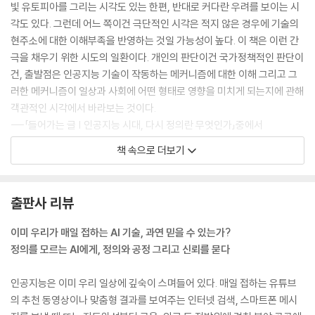
빛 유토피아를 그리는 시각도 있는 한편, 반대로 커다란 우려를 보이는 시
각도 있다. 그런데 어느 쪽이건 극단적인 시각은 적지 않은 경우에 기술의
현주소에 대한 이해부족을 반영하는 것일 가능성이 높다. 이 책은 이런 간
극을 채우기 위한 시도의 일환이다. 개인의 판단이건 국가정책적인 판단이
건, 출발점은 인공지능 기술이 작동하는 메커니즘에 대한 이해 그리고 그
러한 메커니즘이 일상과 사회에 어떤 형태로 영향을 미치게 되는지에 관해
객관적인 시각에서 바라보는 것이다.
---「들어가는 글 | 인공지능 시대, 다시 정의란 무엇인가」중에서
책 속으로 더보기
우리가 인터넷 포털에서 검색을 하고, 유튜브에서 동영상을 보고, 넷플릭
스를 통해 영화를 보는 모든 과정에 인공지능 알고리즘이 중요한 역할을
한다. 알고리즘의 부작용을 강조하는 시각에서는, 추천 알고리즘으로 인해
출판사 리뷰
이용자들이 편향적 사고에 빠지게 되면서 이른바 필터 버블(filter bubbl
e)이나 확증편향(confirmation bias)에 빠지게 된다는 주장이 반복적
이미 우리가 매일 접하는 AI 기술, 과연 믿을 수 있는가?
으로 나타난다.
정의를 모르는 AI에게, 정의와 공정 그리고 신뢰를 묻다
필터 버블은, 예를 들어 이용자에게 검색의 결과를 보여주는 과정에서 이
인공지능은 이미 우리 일상에 깊숙이 스며들어 있다. 매일 접하는 유튜브
용자의 관심사, 성향, 철학, 이념 등을 고려하여 최적의 결과를 찾아서 보
의 추천 동영상이나 맞춤형 결과를 보여주는 인터넷 검색, 스마트폰 메시
여주는 것이, 개별 이용자를 다른 이용자들로부터 소외시키는 결과를 가져