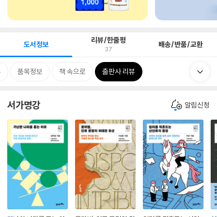
리뷰/한줄평
도서정보
배송/반품/교환
37
류
품목정보
책 속으로
출판사 리뷰
서가명강
알림신청