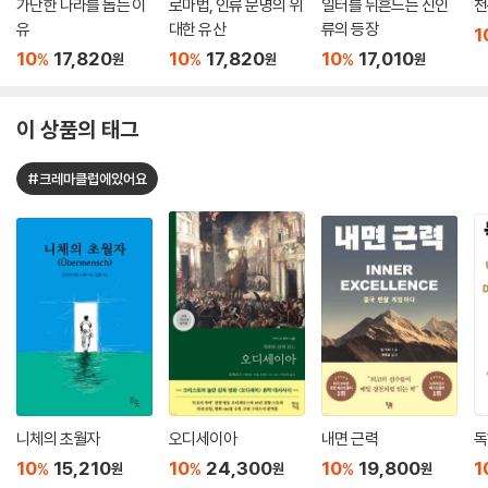
가난한 나라를 돕는 이
로마법, 인류 문명의 위
일터를 뒤흔드는 신인
천
유
대한 유산
류의 등장
1
10
17,820
10
17,820
10
17,010
%
%
%
원
원
원
이 상품의 태그
#크레마클럽에있어요
니체의 초월자
오디세이아
내면 근력
독
10
15,210
10
24,300
10
19,800
1
%
%
%
원
원
원