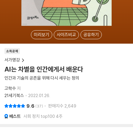
미리보기
사이즈비교
공유하기
소득공제
서가명강
AI는 차별을 인간에게서 배운다
인간과 기술의 공존을 위해 다시 세우는 정의
고학수
저
21세기북스
2022.01.26.
9.6
판매지수
2,649
37
베스트
사회 정치 top100 4주