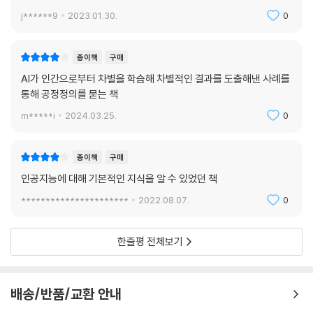
서가명강(서울대 가지 않아도 들을 수 있는 명강의)은 대한민국 최고의 명
j******9
2023.01.30.
0
문대학인 서울대학교 강의를 엮은 시리즈로, 현직 서울대 교수들의 유익하
고 흥미로운 강의를 재구성하여 도서에 담았다. 2017년 여름부터 각 분야
최고의 서울대 교수진은 ‘서가명강’이라는 이름으로 매월 다른 주제의 강
종이책
구매
의를 펼쳤으며, 매회 약 100여 명의 청중들은 명강의의 향연에 감동하고
AI가 인간으로부터 차별을 학습해 차별적인 결과를 도출해낸 사례를
열광했다. 서가명강의 다채로운 인문학 콘텐츠는 도서뿐만 아니라 현장 강
통해 공정정의를 묻는 책
연과 팟캐스트를 통해서도 만나볼 수 있으며, 서울대생들이 직접 뽑은 인
m*****i
2024.03.25.
0
기 강의, 전공을 넘나드는 융합 강의, 트렌드를 접목한 실용 지식까지, 젊
고 혁신적인 주제들을 다루고 있다.
종이책
구매
출퇴근길을 이용해 교양 지식을 쌓고자 하는 직장인, 진로를 탐색하려는
인공지능에 대해 기본적인 지식을 알 수 있었던 책
청소년, 나아가 늘 가슴에 공부에 대한 열망을 품고 사는 대한민국의 모든
**********************
2022.08.07.
0
교양인들에게 우리나라 최고의 명강의를 손쉽게 보고 듣고 배울 수 있는
기회를 선사한다.
한줄평 전체보기
배송/반품/교환 안내