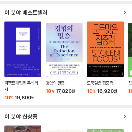
이 분야 베스트셀러
퍼펙트패밀리 주식회
경험의 멸종
도둑맞은 집중력
침
사
10
17,820
10
16,920
1
%
%
원
원
10
19,800
%
원
이 분야 신상품