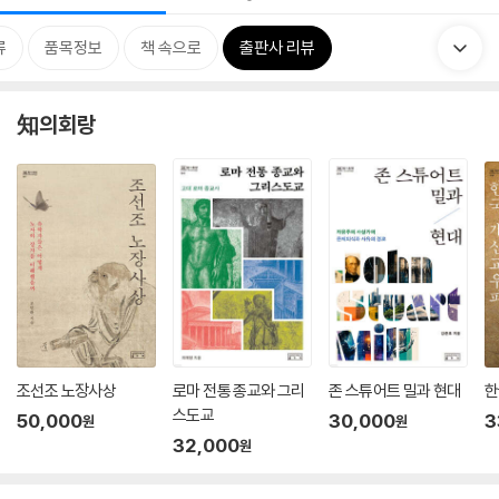
류
품목정보
책 속으로
출판사 리뷰
知의회랑
조선조 노장사상
로마 전통 종교와 그리
존 스튜어트 밀과 현대
한
스도교
50,000
30,000
3
원
원
32,000
원