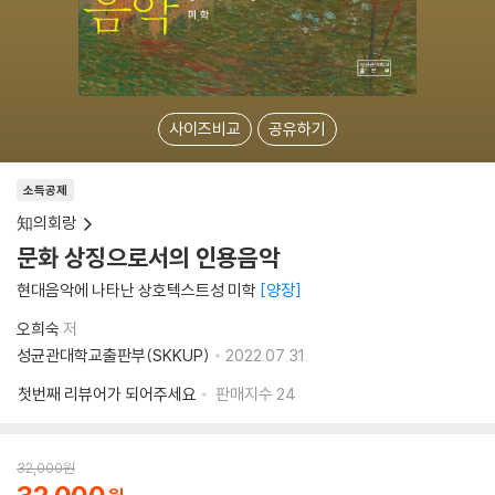
사이즈비교
공유하기
소득공제
知의회랑
문화 상징으로서의 인용음악
현대음악에 나타난 상호텍스트성 미학
양장
오희숙
저
성균관대학교출판부(SKKUP)
2022.07.31.
첫번째 리뷰어가 되어주세요
판매지수
24
32,000
원