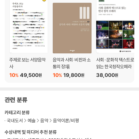
제8장 인용으로 구현한 ‘공 모양의 시간’과 ‘풍자의 세계’
: 침머만의 『위비왕의 저녁식사를 위한 음악』(1968)
제9장 전통의 패러디와 비개성의 미학
: 스트라빈스키의 『풀치넬라』(1920/1949)
제10장 선구자 1-미국적 정체성과 다원주의
: 아이브스
제11장 선구자 2-다원주의 세계로의 첫걸음
: 말러
주제로 보는 서양음악
음악과 사회: 비판과 소
사회 · 문화적 텍스트로
사
통의 장場
읽는 한국창작오페라
제3부 한국적 정체성과 서양 예술문화 사이에서
10
49,500
10
19,800
38,000
%
%
원
원
원
: 한국의 현대음악에 나타난 인용음악
제1장 전체주의의 소환과 학창시절의 추억
관련 분류
: 김택수의 『국민학교 판타지』(2018)
제2장 실존에 대해 다시 질문하기
카테고리 분류
: 이경미의 첼로를 위한 『‘대답 없는 질문’에 대한 질문』(2018)
국내도서
예술
음악
음악이론/비평
제3장 풍자와 패러디로 구현된 피아노 음악 박물관
: 신지수의 『정신분열적 토카타』(2014)
수상내역 및 미디어 추천 분류
제4장 아리랑의 상호텍스트성