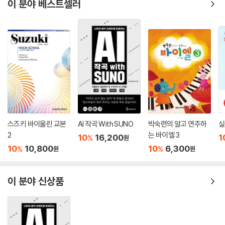
이 분야 베스트셀러
제1부에서는 상호텍스트성의 이론과 미학 그리고 인용음악의 역사를 폭넓
게 조명한다. 우선 문학에서 나타난 상호텍스트성 이론을 엘리엇T. S. Elio
t, 바흐친M. Bakhin, 크리스테바J. Kresteva, 바르트R. Barth, 컬러J. C
uller, 블룸H. Bloom 등을 중심으로 살펴보고, 이를 음악적 인용과 포스트
모더니즘 미학과의 관계 속에 투영시켜 관련 논의들을 재점검하였다. 상호
텍스트성의 음악적 적용 문제는 ‘기호학적 의미론(해튼R. S. Hatten)’, ‘내
러티브 이론(클라인M. Klein)’, ‘음악에 대한 음악(아도르노Th. W. Ador
no)’, ‘메타음악(다누저H. Danuser)’ 등을 중심으로 면밀히 짚어냈다. 특
히 제1부에서 눈에 띄는 대목은 서양음악사에서 인용음악의 흐름을 일목
스즈키 바이올린 교본
AI 작곡 With SUNO
박숙련의 알고 연주하
실
요연하게 정리해놓은 부분이다. 중세와 르네상스를 거쳐 근현대에 이르기
2
는 바이엘 3
10
16,200
1
%
원
까지 이 오래된 예술적 조류의 의미와 맥락을 여기서 간취해볼 수 있다.
10
10,800
10
6,300
%
%
원
원
제2부와 제3부에서는 각각 11명의 현대 서구 작곡가와 10명의 한국 작곡
가의 대표작들을 주제화하여 구체적으로 살펴나간다. 쿠르탁G.Kurtag에
이 분야 신상품
서부터 케이지J. Cage, 크럼G. Crumb, 베리오L. Berio, 록버그G. Roch
berg, 슈톡하우젠K. Stockhausen, 침머만B.A.Zimmermann, 스트라
빈스키I. Stravinsky, 아이브스Ch. Ives와 말러G. Mahler까지. 그리고
김택수에서부터 이경미, 신지수, 이인식, 정태봉, 이신우, 이돈응, 이혜성,