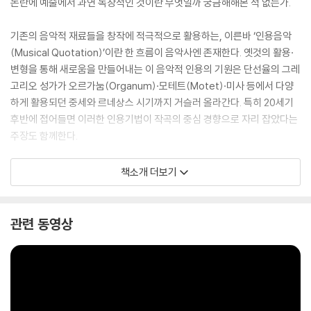
논란에 예술에서 과연 독창적인 것이란 무엇일까 궁금해해본 적 없는가.
기존의 음악적 재료들을 창작에 적극적으로 활용하는, 이른바 ‘인용음악
(Musical Quotation)’이란 한 흐름이 음악사엔 존재한다. 옛것의 활용·
변형을 통해 새로움을 만들어내는 이 음악적 인용의 기원은 단선율의 그레
고리오 성가가 오르가눔(Organum)·모테트(Motet)·미사 등에서 다양
하게 활용되던 중세와 르네상스 시기까지 거슬러 올라간다. 특히 20세기
후반에 접어들면 이러한 인용기법이 작곡의 중심 경향으로 자리 잡았다는
주장도 함께한다.
이 책은 20세기 후반에서 21세기로 이어지는 시기의 인용음악들을 연구
책소개 더보기
대상으로 삼아 이들의 미학적 성취를 ‘상호텍스트성(Intertextuality)’의
관점에서 분석해낸 결과다. 옛 악곡과 새로운 창작곡 사이에서 형성되는
음악적 관계성의 미학에 대한 학술적 탐사인 셈이다. 출처를 밝히는―주
관련 동영상
(註)라는―가시적 레이블이 부재하는 음악의 영역에서, 표절 아닌 인용이
나름의 예술적인 창작 방식으로 수용되어간 역사와 이론적 토대 그리고 그
현대적 실제들에 대한 구체적인 참조점을 제공한다.
성균관대학교출판부 학술기획총서 ‘知의회랑’의 스물일곱 번째 책.