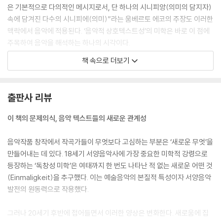
은 기본적으로 다의적인 메시지로서, 단 하나의 시니피앙(의미의 담지자)
속에 담겨진 다수의 시니피에(의미)”라는 움베르토 에코의 주장도 이러한
맥락에서 음악에 적용된다. ‘음악적 상호텍스트성’의 미학은 바로 이 점에
주목하여 음악을 해석하는 하나의 시각이다.
책 속으로 더보기
이 책은 ‘인용’을 중심으로 음악적 상호텍스트성의 이론과 미학을 탐구하
면서, 개별 작품들에 내포된 미적 의미를 구체적으로 분석해낸 결과물이
다. 물론 음악의 본질과 아름다움을 중심에 두고 그 내적 차원에 주목하는
출판사 리뷰
‘절대음악’의 미학은 중요하다. 이를 통해 음악이 품은 고유한 세계가 순수
하게 부각될 수 있다. 그렇지만 상호텍스트성의 관점에서 음악을 들여다보
이 책의 문제의식, 음악 텍스트들의 새로운 관계성
면, 음악이 담아낼 수 있는 세계는 무한히 넓어진다. ‘인용음악’의 매력과
저력이 바로 여기에 있다.
음악작품 창작에서 작곡가들이 무엇보다 고심하는 부분은 ‘새로운 무엇’을
---「에필로그」중에서
만들어내는 데 있다. 18세기 서양음악사에 가장 중요한 미학적 강령으로
등장하는 ‘독창성 미학’은 여태까지 한 번도 나타난 적 없는 새로운 어떤 것
(Einmaligkeit)을 추구했다. 이는 예술음악의 본질적 특성이자 서양음악
발전의 원동력으로 작용했다.
그러나 20세기 후반에 접어들면서 이러한 양상은 변화한다. 새로움에 집