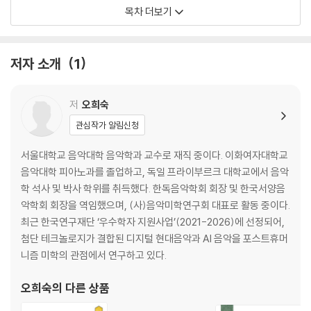
목차 더보기
제2부 예술가의 자의식과 역사에 대한 성찰
: 서양 현대음악에 나타난 인용음악
저자 소개
1
제1장 오마주와 자기회상
: 쿠르탁의 『야테콕』(1973-2010)과 『짧은 성무일과 현악4중주 op. 28』
(1989)
저
오희숙
제2장 유럽 오페라 역사에 대한 성찰
관심작가 알림신청
: 케이지의 『유로페라 1 & 2』(1985-1987)
제3장 ‘과거와 현재’의 대화를 통해 나타난 양식적 다원주의
서울대학교 음악대학 음악학과 교수로 재직 중이다. 이화여자대학교
: 슈니트케의 『교향곡』(1974-1983)과 『현악4중주 제3번』(1983)
음악대학 피아노과를 졸업하고, 독일 프라이부르크 대학교에서 음악
제4장 신비주의와 베트남전쟁
학 석사 및 박사 학위를 취득했다. 한독음악학회 회장 및 한국서양음
: 크럼의 『검은 천사』(1970)
악학회 회장을 역임했으며, (사)음악미학연구회 대표로 활동 중이다.
제5장 말러 그리고 ‘물’과 ‘죽음’의 세계
최근 한국연구재단 ‘우수학자 지원사업’(2021-2026)에 선정되어,
: 베리오의 『신포니아』(1968)
첨단 테크놀로지가 결합된 디지털 현대음악과 AI 음악을 포스트휴머
제6장 『황야의 이리』와 아르스 콤비나토리아
니즘 미학의 관점에서 연구하고 있다.
: 록버그의 『마술극장을 위한 음악』(1967)
제7장 음악으로 세계 통합하기
오희숙
의 다른 상품
: 슈톡하우젠의 『텔레뮤직』(1966)과 『국가』(1966/67)