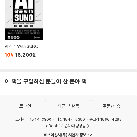
나운영, 김성태까지다. 연구대상 선정에는 인용음악의 특성 및 음악사적
의미를 고려하였고, 논의 순서는 최신 작품에서 과거 작품으로 역추적하는
방식을 택했다. 상호텍스트성의 세계 속에서 시간 진행은 일직선적이 아니
라 쌍방향이거나 보다 자유롭게 개진되기에, 시대를 거슬러 올라가는 방식
이 더 적절하다는 판단에서였다.
AI 작곡 With SUNO
문화 상징으로서 인용음악의 의의
10
16,200
%
원
구체적인 작품 연구를 통해 저자는 인용음악에서 상호텍스트성의 미학이
복합적인 층위에서 다양하게 전개되며, 이는 최종적으로 ‘문화적 상징
이 책을 구입하신 분들이 산 분야 책
성’으로 귀결된다고 본다. 그리고 그 의의를 다음의 네 가지 차원으로 정리
한다.
* 문화적·인문학적 의의
로그인
최근 본 상품
주문/배송
첫째, 음악적 인용은 무엇보다 문학과의 밀접한 연관성 속에서 문학이 함
고객센터 1544-3800
티켓 1544-6399
중고샵 1566-4295
축하고 있는 문화적·인문학적 의미를 드러내 보여준다. 상호텍스트성의 미
eBook 1:1문의/채팅상담
학을 자유로이 구가했던 작곡가들은 탁월한 문학적 소양의 소유자들이었
예스이십사(주) 사업자 정보