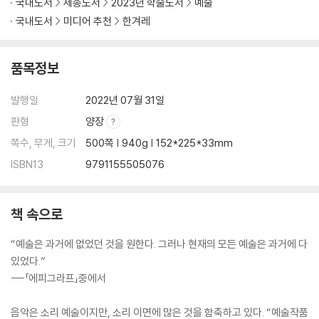
국내도서
세종도서
2023년 학술도서
예술
: 이인식의 『정선 아라리』(2011)과 『서울아리랑 랩소디』(2011)
국내도서
미디어 추천
한겨레
제5장 역사의 저장과 기억
: 정태봉의 『경복궁』(2010)과 『영산강』(2011)
품목정보
제6장 모차르트를 통한 신앙 고백
: 이신우의 『바이올린 판타지 제2번 ‘라우다테 도미눔’』(2006)
발행일
2022년 07월 31일
제7장 창호문과 베토벤
: 이돈응의 인터랙티브 사운드 인스톨레이션 『헤이리 프로젝트』(2006)
판형
양장
제8장 동학혁명과 미래의 꿈
쪽수, 무게, 크기
500쪽 | 940g | 152*225*33mm
: 이혜성의 『바이올린 협주곡 ‘새야새야‘』(2003)
ISBN13
9791155505076
제9장 선구자 1
: 나운영의 『교향곡 제1번 ‘한국전쟁’』(1958)
제10장 선구자 2
책 속으로
: 김성태의 『심포니 오케스트라를 위한 카프리치오』(1944)
“예술은 과거에 없었던 것을 원한다. 그러나 현재의 모든 예술은 과거에 다
에필로그
있었다.”
주·참고문헌·찾아보기
---「에피그라프」중에서
총서 ‘知의회랑’을 기획하며
음악은 소리 예술이지만, 소리 이면에 많은 것을 함축하고 있다. “예술작품