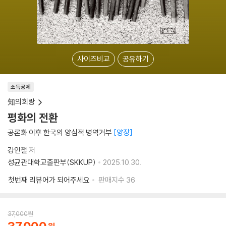
사이즈비교
공유하기
소득공제
知의회랑
평화의 전환
공론화 이후 한국의 양심적 병역거부
양장
강인철
저
성균관대학교출판부(SKKUP)
2025.10.30.
첫번째 리뷰어가 되어주세요
판매지수
36
37,000
원