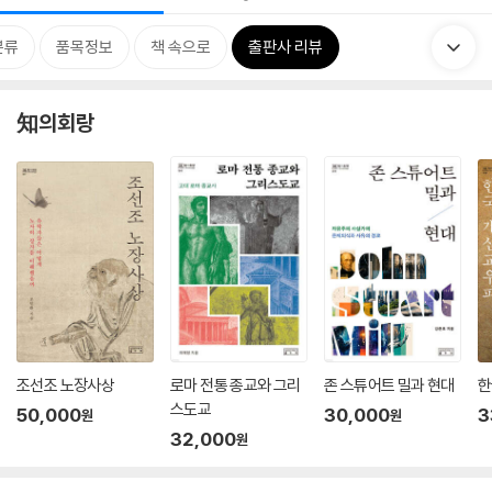
분류
품목정보
책 속으로
출판사 리뷰
知의회랑
조선조 노장사상
로마 전통 종교와 그리
존 스튜어트 밀과 현대
한
스도교
50,000
30,000
3
원
원
32,000
원