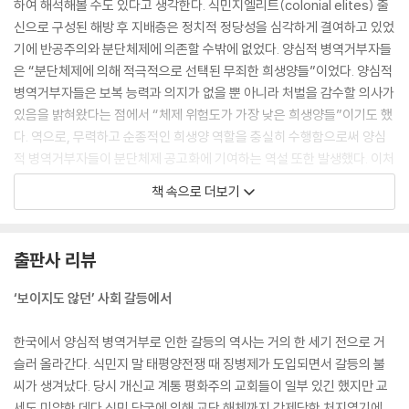
하여 해석해볼 수도 있다고 생각한다. 식민지엘리트(colonial elites) 출
1. 개신교(1): 자유주의 세력
신으로 구성된 해방 후 지배층은 정치적 정당성을 심각하게 결여하고 있었
2. 개신교(2): 보수 개신교 혹은 개신교 우파
기에 반공주의와 분단체제에 의존할 수밖에 없었다. 양심적 병역거부자들
3. 천주교
은 “분단체제에 의해 적극적으로 선택된 무죄한 희생양들”이었다. 양심적
4. 불교
병역거부자들은 보복 능력과 의지가 없을 뿐 아니라 처벌을 감수할 의사가
5. 소결과 평가
있음을 밝혀왔다는 점에서 “체제 위험도가 가장 낮은 희생양들”이기도 했
다. 역으로, 무력하고 순종적인 희생양 역할을 충실히 수행함으로써 양심
맺음말
적 병역거부자들이 분단체제 공고화에 기여하는 역설 또한 발생했다. 이처
럼 분단체제와 양심적 병역거부 사이에 ‘악순환적 상승작용’이 반세기 동
주ㆍ참고문헌ㆍ찾아보기
책 속으로 더보기
안이나 ‘정상’ 작동하고 있었다. 2001년의 공론화는 분단체제와 양심적 병
수록 도판 크레디트
역거부 간 악순환적 상승작용의 ‘정상성’이 더 이상 당연시되지 않음을, 그
총서 ‘知의회랑’을 기획하며
것이 심각한 의문의 대상으로 떠올랐음을 의미했다.
총서 ‘知의회랑’ 총목록
출판사 리뷰
--- 「‘제1부 제1장 2001년의 거대한 전환: 양심적 병역거부의 공론화’」 중
에서
‘보이지도 않던’ 사회 갈등에서
2001년 말 ‘정치적 병역거부자’ 출현의 역사적 기원은 1990년대 중후반
한국에서 양심적 병역거부로 인한 갈등의 역사는 거의 한 세기 전으로 거
에 등장한 ‘평화운동’에서 찾을 수 있을 것이다. 앞에서 보았듯이, 특히 199
슬러 올라간다. 식민지 말 태평양전쟁 때 징병제가 도입되면서 갈등의 불
9년에 창립된 평화인권연대가 양심적 병역거부운동의 등장과 이슈 공론
씨가 생겨났다. 당시 개신교 계통 평화주의 교회들이 일부 있긴 했지만 교
화에 크게 기여했다. 임재성에 의하면 1990년대 말의 평화운동 활동가들
세도 미약한 데다 식민 당국에 의해 교단 해체까지 강제당한 처지였기에,