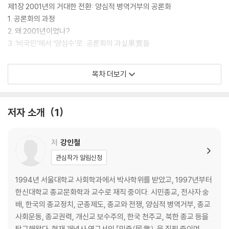
서 드러나는 종교와 양심적 병역거부의 관계 등을 차근차근 짚어나가고 있
제1장 2001년의 거대한 전환: 양심적 병역거부의 공론화
다. 『전쟁과 양심, 세계와 한국의 양심적 병역거부』와 함께 ‘한국의 양심적
1. 공론화의 과정
병역거부’ 2부작을 구성하는, 성균관대학교 학술기획총서 ‘知의회랑’의 쉰
2. 왜 2001년이었나?
세 번째 책이다.
3. ‘비국민’에서 ‘양심수’로: 공론화의 과실果實들
제2장 희망과 절망의 교차
목차 더보기
1. 증가하는 정치적 거부자들
2. 밀고 당기기, 혹은 교착
저자 소개
1
제3장 양심적 병역거부운동의 분화와 전환
1. 두 접근
2. 운동의 분화와 전환
저
강인철
관심작가 알림신청
제4장 거부자들: 병역에 저항하는 다양한 양심적 동기들
1. 정치적 병역거부자들: 인물과 자료
1994년 서울대학교 사회학과에서 박사학위를 받았고, 1997년부터
2. 이끄는 마음: 동기화 요인들
한신대학교 종교문화학과 교수로 재직 중이다. 시민종교, 전사자 숭
3. 흔들리는 마음: 탈동기화 요인들
배, 한국의 종교정치, 군종제도, 종교와 전쟁, 양심적 병역거부, 종교
사회운동, 종교권력, 개신교 보수주의, 한국 천주교, 북한 종교 등을
《제2부 대체복무제의 갈등적 도입과 시행》
탐구해왔다. 현재 개념사 연구서인 『민중(民衆)』을 집필 중이며, 시