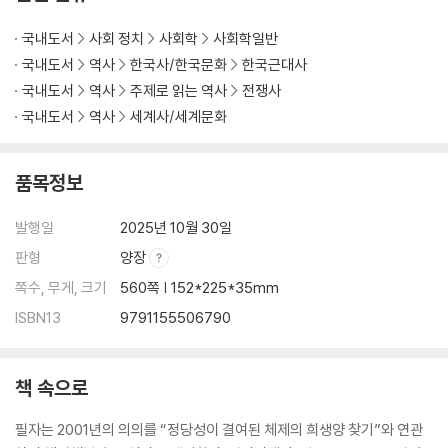
제8장 종교와 폭력, 군대, 전쟁
1. 종교, 폭력, 평화(1): 종교-폭력 관계의 다양성
국내도서
사회 정치
사회학
사회학일반
2. 종교, 폭력, 평화(2): 종교폭력의 유형과 메커니즘
국내도서
역사
한국사/한국문화
한국근대사
3. 종교와 군대: 군종제도
국내도서
역사
주제로 읽는 역사
전쟁사
4. 언제 평화 지지자가 전쟁 지지자로 바뀌는가?: 정치적ㆍ사회문화적 결
국내도서
역사
세계사/세계문화
정 요인들 개별적 거부자들
제9장 양심적 병역거부와 종교(1): 그리스도교
품목정보
1. 천주교
2. 개신교
발행일
2025년 10월 30일
3. 여전한 딜레마: 정의로운 전쟁 전통과 선택적 거부
판형
양장
쪽수, 무게, 크기
560쪽 | 152*225*35mm
제10장 양심적 병역거부와 종교(2): 불교와 다른 종교들
1. 불교, 폭력, 전쟁
ISBN13
9791155506790
2. 한국 불교와 폭력ㆍ전쟁: 두 전통
3. 전쟁과 폭력의 불교적 정당화 논리
책 속으로
4. 이슬람교와 힌두교
필자는 2001년의 의의를 “정당성이 결여된 체제의 희생양 찾기”와 연관
제11장 2001년 공론화에 대한 주류 종교들의 대응