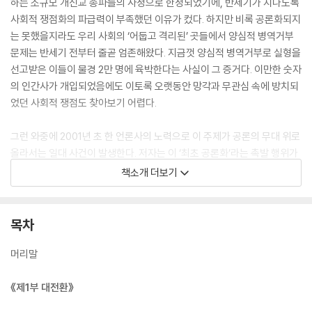
하는 소규모 개신교 종파들의 사정으로 한정되었기에, 반세기가 지나도록
사회적 쟁점화의 파급력이 부족했던 이유가 컸다. 하지만 비록 공론화되지
는 못했을지라도 우리 사회의 ‘어둡고 격리된’ 곳들에서 양심적 병역거부
문제는 반세기 전부터 줄곧 엄존해왔다. 지금껏 양심적 병역거부로 실형을
선고받은 이들이 물경 2만 명에 육박한다는 사실이 그 증거다. 이만한 숫자
의 인간사가 개입되었음에도 이토록 오랫동안 망각과 무관심 속에 방치되
었던 사회적 쟁점도 찾아보기 어렵다.
그런 와중에 2001년 초 한 언론사의 노력으로 이 주제가 공론의 무대 위로
올라서는 일대 사건이 발생한다. 저자는 이 ‘최초 공론화’라는 촉발 행위가
무서운 기세의 후폭풍을 몰고 와 양심적 병역거부 문제를 두고 완전히 ‘새
책소개 더보기
로운 시대’가 열리게 되었다고 적는다. 이 책은 바로 이때를 한국 사회에서
평화(개념)의 전환 시점으로 인식하고, 본격화된 양심적 병역거부권과 대
체복무권 문제를 입체적으로 고찰해나간 문제작이다. 그리하여 양심적 병
목차
역거부 문제의 공론화와 정치적 거부자의 등장으로 완전히 달라진 이데올
로기 지형 속에서 근 20년에 걸친 갈등과 대체복무제의 성취 과정, 대체복
머리말
무제의 도입 및 시행 이후에도 여전히 드러나는 한계들, 양심적 병역거부
운동 안에서 인권운동과 반전평화운동의 분화ㆍ전환, 정치적 병역거부자
《제1부 대전환》
들의 내러티브에 대한 분석, 종교-폭력ㆍ전쟁-평화의 복합적 얽힘 속에