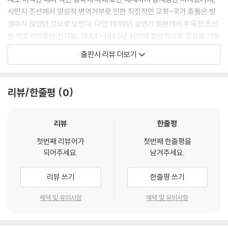
에게는 이미 “군대나 군사주의에 대한 문제가 심각하다는 공감대가 어느
식민지 조선에서 양심적 병역거부로 인한 직접적인 교회-국가 충돌은 발
정도 있었”다. 이런 공감대와 문제의식이야말로 2001년에 양심적 병역거
생하지 않았던 것으로 보인다. 다만 1939년 상반기 일본에서 투옥된 조선
부 문제의식의 수용과 폭발적 확산을 가능케 한 비옥한 토양이었다. 그렇
인 여호와의증인 신자들, 1944~1945년 사이에 집단적으로 징집을 거부
게 한국에서도 ‘양심적 병역거부운동’이 시작되었다.
하고 항일 무장투쟁에 나서거나(함양의 보광당 그룹, 경산 죽창의거 그
출판사 리뷰 더보기
--- 「‘제1부 제3장 양심적 병역거부운동의 분화와 전환’」 중에서
룹), 징집 후 탈영하여 중국에서 항일 무장저항세력에 합류한 학병 출신자
들이 한국 최초의 양심적 병역거부자들이 되었다.
노무현 정부는 2007년 9월 18일에 ‘역사적인’ 액션을 취했다. 양심적 병
리뷰/한줄평
0
역거부자들에게도 사회서비스 분야에서의 대체복무를 허용하는 계획을 2
해방과 함께 징병제는 폐지되었다. 그러나 한국전쟁 발발 직전 및 도중에
008년 말까지 추진하겠다고 공식 발표했던 것이다. 해방 후 양심적 병역
남북한에서 징병제가 실시되면서 양심적 병역거부를 둘러싸고 처음으로
거부로 인한 국가와의 충돌이 발생한 지 57년 만에, 최초의 수감자가 발생
교단 차원에서 국가와 종교가 대립하게 되었다. 그렇게 양심적 병역ㆍ집
리뷰
한줄평
한 지 54년 만에, 그토록 냉담하고 위압적이던 국가가 종교와 양심의 자유
총 거부로 인한 교회-국가 갈등이 1950년부터 이미 시작되었고, 1953년
를 획기적으로 증진시킬 조치를 드디어 내놓았다. 이 쟁점이 우리 사회에
첫번째 리뷰어가
첫번째 한줄평을
부터 반세기 동안 1만 명가량이 군형법의 항명죄나 병역법의 병역기피죄
되어주세요.
남겨주세요.
서 공론화된 지 6년 반 만에 이런 결정이 내려졌다는 점에서, 인권운동과
로 투옥되었다. 그럼에도 불구하고 이런 사실 자체가 사회에 거의 알려지
평화운동이 비교적 짧은 기간 내에 중대한 성과를 거뒀다고도 말할 수 있
지 않았다. 이 사실을 접한 극소수조차 ‘신성한 국방의무’ 담론의 지배력에
리뷰 쓰기
한줄평 쓰기
었다. 국제적 압력도 이런 변화를 이끌어내는 데 기여했을 것이다. 노무현
포섭되어, 양심적 병역거부자들을 ‘반(反)국가적ㆍ비(非)국민적 병역기
정부에서 외교통상부 장관을 지냈던 반기문이 2007년에 유엔 사무총장
피자’로 간주해 처벌하는 것을 당연시했다. 한국 사회를 가득 채울 정도로
혜택 및 유의사항
혜택 및 유의사항
으로 취임했던 일도 한몫했을 것이다.
팽만한 군사주의는 일상화ㆍ자연화 수준을 넘어 도덕화ㆍ신성화 수준으
--- 「‘제2부 제5장 대체복무제 도입 결정과 좌초, 심화하는 국제 고립’」 중
로까지 나아갔다.
에서