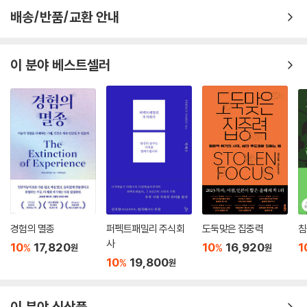
배송/반품/교환 안내
재림교회와 여호와의증인 교단이 한국 주류 개신교 교파들에 의해 이단시
분단 한국에서는 반공 권위주의, 반공 집단주의, 나아가 반공 전체주의가
되었던 점, 이 교단들의 사회적 지위와 평판이 낮고 교세 면에서도 미약했
양심적 병역거부자들의 목소리를 질식시켜왔다. 국방의무가 신성시되고
던 점 또한 양심적 병역거부의 가시화와 공론화를 방해한 요인이었다. 철
이 분야 베스트셀러
군복무가 남성의 통과의례로 간주되는 곳에서는 종종 징병제가 남성중심
저한 ‘사회적 어둠(social darkness)’ 속에서, 두 교단의 청년 신자들은
주의와 결합한다. 양심적 병역거부권 인정은 한국 ‘자유’민주주의에서 여
사회적 낙오자(전과자)가 되지 않으려면 자신의 신앙을 저버리는 배교자
전히 남아 있는 장애물이자 아킬레스건인, “마초(macho) 국가주의”라
가 되어야 하고, 신앙을 지키려면 사회적 낙오자가 되어야 하는 진퇴양난
고도 부를 말한 큰 장벽을 넘어서는 일이기도 하다. 양심적 병역거부자들
의 딜레마에 70년 가까이 갇혀 있었다.
의 존재와 비폭력 저항이 뭇사람들의 이성적비판적 사고를 마비시키는 어
떤 집단적 아비투스를 크게 흔들어댄 것만은 틀림없는 듯하다. 그 뿌리가
평화의 시대를 이끄는 중심 의제로
군사주의이든 국가주의이든 말이다.
--- 「‘맺음말’」 중에서
언급했다시피 2001년 초에 한 언론사의 노력으로 양심적 병역거부 이슈
가 공론장에 활력을 불어넣는 전환점이 마련되었다. “90년대 매년 500명
이상의 청년들이 집총을 거부해 교도소로 향하고 있으며 현재 전국 교도소
경험의 멸종
퍼펙트패밀리 주식회
도둑맞은 집중력
침
에 수감된 인원은 1천 명이 넘는다”는 충격적인 사실의 폭로, 그리고 “양심
사
10
17,820
10
16,920
1
%
%
원
원
적 병역거부자들, 그들이 갈 곳은 감옥뿐인가”라는, 기자의 항변 섞인 애
10
19,800
%
원
절한 호소는 우리 사회에 깊고도 넓은 울림을 선사했다. 양심적 병역거부
공론화 이후 지난 20여 년의 시간은 우리 사회 구성원들이 양심의 자유와
종교의 자유 문제를 더 깊이 인식하는 계기로 작용했노라고 저자는 적고
이 분야 신상품