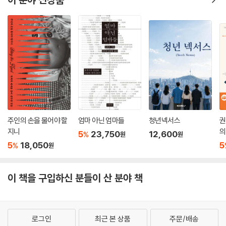
있다. 2001년 이후 ‘새로운 유형의 거부자들’, 즉 평화주의 성향의 주류 종
교인과 비종교인들로 구성된 ‘정치적 거부자들’이 속출했던 상황은 한국
사회에서 낯설던 평화운동이 급속히 발전하는 데 촉진 요인으로도 작용했
다.
양심적 병역거부운동 자체가 평화운동의 가장 중요한 일부를 이루기도 했
다. 2001년 이후 양심적 병역거부운동은 병역법 개정을 중심으로 한 국회
의 입법 시도, 하급심 판사들의 연이은 위헌법률심판 제청, 심지어 무죄 판
결 등 괄목할 변화를 이끌어냈다. 국가인권위원회와 군의문사진상규명위
원회를 한편으로, 국방부ㆍ병무청과 법무부를 다른 한편으로 상이한 목소
주인의 손을 물어야 할
엄마 아닌 엄마들
청년넥서스
권
리들이 나오는 등 행정부 내에서조차 균열의 조짐이 나타났으며, 양심적
지니
의
5
23,750
12,600
%
원
원
병역거부를 바라보는 국내 여론 지형에서도 더디지만 의미 있는 진전이 있
5
18,050
5
%
원
었다.
이 책을 구입하신 분들이 산 분야 책
─대전환
제1부에서는 2001년 공론화부터 헌법재판소와 대법원 판결을 통해 양심
적 병역거부자를 위한 대체복무제 도입이 확정되기 직전까지의 갈등 과정,
로그인
최근 본 상품
주문/배송
그리고 제도 도입 이후의 양상과 문제들을 분석한다. 우선, 2001년 공론화