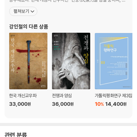
민성 형성과 종교의 관계에 관한 연구를 계획하고 있다. 이번에 나온
펼쳐보기
제5장 대체복무제 도입 결정과 좌초, 심화하는 국제 고립
『5·18 광주 커뮤니타스』를 포함하여 지금까지 모두 열여섯 권의 단
1. 노무현 정부의 대체복무제 도입 결정
독저서를 출간했다. 2019년 초 ‘한국 시민종교 3부작’을 이루는 『시
강인철
의 다른 상품
2. 정권교체와 대체복무제 도입 계획 백지화
민종교의 탄생』, 『경합하는 시민
3. 국제사회의 거세지는 압력, 한국 정부의 국제적 고립
제6장 반전反轉: 2018~2019년 대체복무제의 갈등적 도입 과정
1. 하급심 판사들의 반란과 헌법재판소ㆍ대법원의 역사적 판례 변경
2. 논쟁 속으로: 어떤 대체복무제를 도입할 것인가?
제7장 대체복무제 도입 이후
1. 대체복무제의 시행
2. 한국형 대체복무제
한국 개신교우파
전쟁과 양심
가톨릭평화연구 제3집
3. 현역군인과 예비군의 양심적 병역거부
33,000
36,000
10
14,400
%
원
원
원
4. 추가적 성찰의 쟁점들
《제3부 종교와 양심적 병역거부》
관련 분류