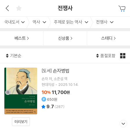
전쟁사
국내도서
역사
주제로 읽는 역사
전쟁사
베스트
신상품
스테디
기본순
품절포함
손자병법
[도서]
손자
저
소준섭
역
현대지성
2025.10.14.
10
11,700
%
원
650원
9.7
(
287
)
미리보기