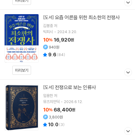
미리보기
요즘 어른을 위한 최소한의 전쟁사
[도서]
김봉중
저
빅피시
2024.3.20.
10
16,920
%
원
940원
9.6
(
84
)
미리보기
전쟁으로 보는 인류사
[도서]
임용한
저
뮤즈의언덕
2026.6.12.
10
68,400
%
원
3,800원
10.0
(
3
)