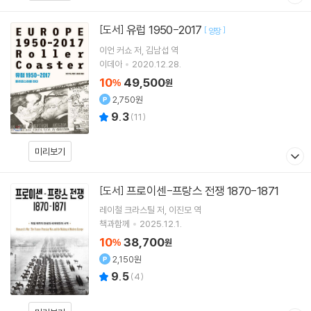
유럽 1950-2017
[도서]
[
]
양장
이언 커쇼
저
김남섭
역
이데아
2020.12.28.
10
49,500
%
원
2,750원
9.3
(
11
)
미리보기
프로이센-프랑스 전쟁 1870-1871
[도서]
레이철 크라스틸
저
이진모
역
책과함께
2025.12.1.
10
38,700
%
원
2,150원
9.5
(
4
)