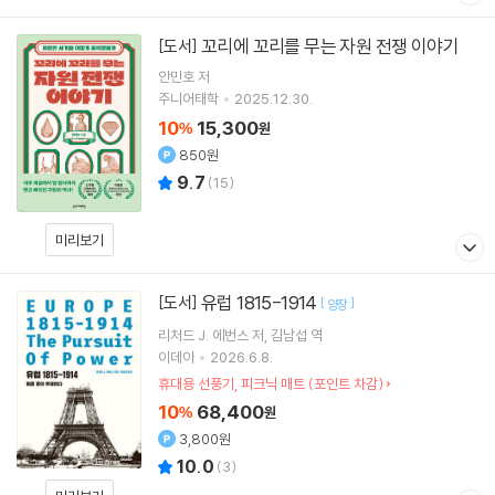
꼬리에 꼬리를 무는 자원 전쟁 이야기
[도서]
안민호
저
주니어태학
2025.12.30.
10
15,300
%
원
850원
9.7
(
15
)
미리보기
유럽 1815-1914
[도서]
[
]
양장
리처드 J. 에번스
저
김남섭
역
이데아
2026.6.8.
휴대용 선풍기, 피크닉 매트 (포인트 차감)
10
68,400
%
원
3,800원
10.0
(
3
)