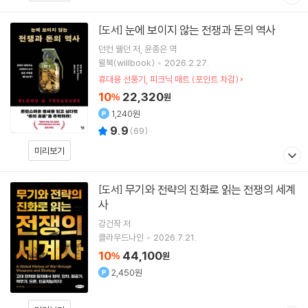
눈에 보이지 않는 전쟁과 돈의 역사
[도서]
던컨 웰던
저
윤종은
역
윌북(willbook)
2026.2.27.
휴대용 선풍기, 피크닉 매트 (포인트 차감)
10
22,320
%
원
1,240원
9.9
(
69
)
미리보기
무기와 전략의 진화로 읽는 전쟁의 세계
[도서]
사
강건작
저
클라우드나인
2026.7.21.
10
44,100
%
원
2,450원