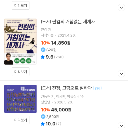
미리보기
썬킴의 거침없는 세계사
[도서]
썬킴
저
지식의숲
2021.4.26.
10
14,850
%
원
820원
9.6
(
260
)
미리보기
전쟁, 그림으로 말하다
[도서]
[
]
양장
권동현
저
이세환
박유상
감수
성안당
2026.5.20.
10
45,000
%
원
2,500원
미리보기
10.0
(
7
)