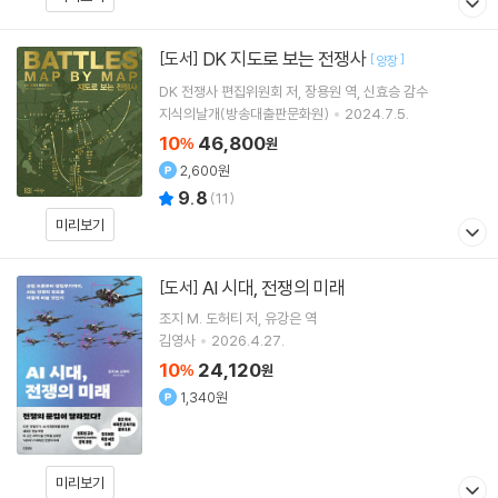
DK 지도로 보는 전쟁사
[도서]
[
]
양장
DK 전쟁사 편집위원회
저
장용원
역
신효승
감수
지식의날개(방송대출판문화원)
2024.7.5.
10
46,800
%
원
2,600원
9.8
(
11
)
미리보기
AI 시대, 전쟁의 미래
[도서]
조지 M. 도허티
저
유강은
역
김영사
2026.4.27.
10
24,120
%
원
1,340원
미리보기