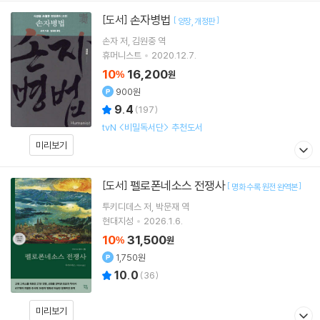
손자병법
[도서]
[
]
양장
개정판
손자
저
김원중
역
휴머니스트
2020.12.7.
10
16,200
%
원
900원
9.4
(
197
)
tvN <비밀독서단> 추천도서
미리보기
펠로폰네소스 전쟁사
[도서]
[
]
명화 수록 원전 완역본
투키디데스
저
박문재
역
현대지성
2026.1.6.
10
31,500
%
원
1,750원
10.0
(
36
)
미리보기