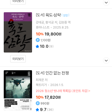
미리보기
육도·삼략
[도서]
[
]
양장
강태공
황석공
저
김원중
역
휴머니스트
2025.8.25.
10
19,800
%
원
1,100원
10.0
(
9
)
미리보기
인간 없는 전쟁
[도서]
최재운
저
북트리거
2026.1.5.
2026 청소년 벗나래 목록집 (포인트 차감)
10
17,820
%
원
990원
9.7
(
36
)