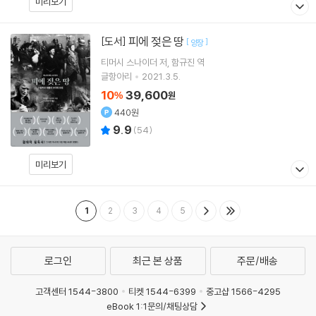
미리보기
피에 젖은 땅
[도서]
[
]
양장
티머시 스나이더
저
함규진
역
글항아리
2021.3.5.
10
39,600
%
원
440원
9.9
(
54
)
미리보기
1
2
3
4
5
로그인
최근 본 상품
주문/배송
고객센터 1544-3800
티켓 1544-6399
중고샵 1566-4295
eBook 1:1문의/채팅상담