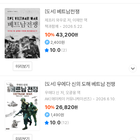
베트남전쟁
[도서]
제프리 와우로
저
이재만
역
책과함께
2026.5.22.
10
43,200
%
원
2,400원
10.0
(
2
)
미리보기
우에다 신의 도해 베트남 전쟁
[도서]
우에다 신
저
오광웅
역
AK(에이케이 커뮤니케이션즈)
2026.6.10.
10
26,820
%
원
1,490원
10.0
(
12
)
미리보기