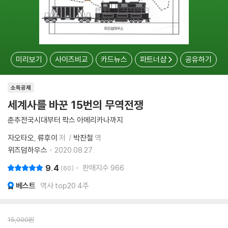
미리보기
사이즈비교
카드뉴스
파트너샵
공유하기
소득공제
세계사를 바꾼 15번의 무역전쟁
춘추전국시대부터 팍스 아메리카나까지
자오타오
류후이
저
박찬철
역
위즈덤하우스
2020.08.27.
9.4
판매지수
966
60
베스트
역사 top20 4주
15,000
원