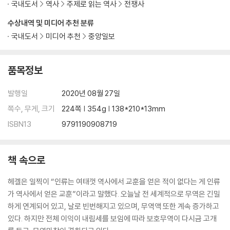
국내도서
역사
주제로 읽는 역사
전쟁사
ㆍ자유무역과 보호무역의 흐릿한 경계
수상내역 및 미디어 추천 분류
국내도서
미디어 추천
중앙일보
품목정보
발행일
2020년 08월 27일
쪽수, 무게, 크기
224쪽 | 354g | 138*210*13mm
ISBN13
9791190908719
책 속으로
헤겔은 일찍이 “인류는 여태껏 역사에서 교훈을 얻은 적이 없다는 게 인류
가 역사에서 얻은 교훈”이라고 말했다. 오늘날 전 세계적으로 무역은 긴밀
하게 연계되어 있고, 날로 빈번해지고 있으며, 무역액 또한 계속 증가하고
있다. 하지만 전체 이익이 내림세를 보임에 따라 보호무역이 다시금 고개