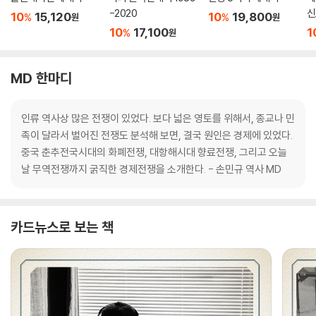
-2020
신
10
15,120
10
19,800
%
%
원
원
10
17,100
1
%
원
MD 한마디
인류 역사상 많은 전쟁이 있었다. 보다 넓은 영토를 위해서, 종교나 민
족이 달라서 벌어진 전쟁도 분석해 보면, 결국 원인은 경제에 있었다.
중국 춘추전국시대의 화폐전쟁, 대항해시대 향료전쟁, 그리고 오늘
날 무역전쟁까지 굵직한 경제전쟁을 소개한다. - 손민규 역사 MD
카드뉴스로 보는 책