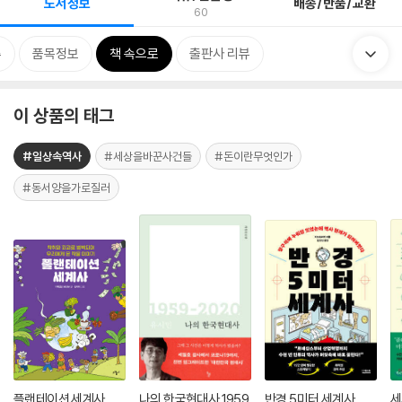
도서정보
배송/반품/교환
60
류
품목정보
책 속으로
출판사 리뷰
이 상품의 태그
#일상속역사
#세상을바꾼사건들
#돈이란무엇인가
#동서양을가로질러
플랜테이션 세계사
나의 한국현대사 1959
반경 5미터 세계사
세