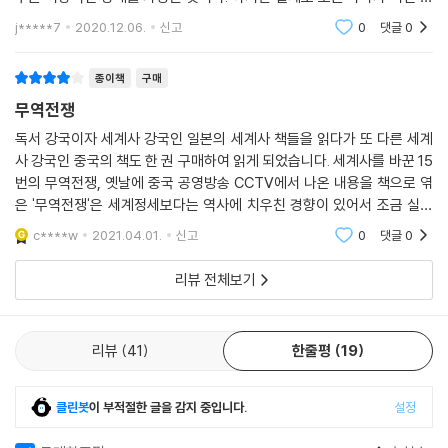
『세계사를 바꾼 15번의 무역전쟁』은 무역전쟁의 근원을 설명하며 ‘패권안
형 속에서 비교이익을 누릴 수 있는 기간은 짧다. 나라의 이익의 크기가 다
j*****7
2020.12.06.
신고
0
댓글
0
르기 때문이다
정론(The Theory of Hegemonic Stability)’을 제시한다. 패권국은
힘이 강력할 때 개방적인 무역환경(자유무역)을, 쇠퇴할 때 폐쇄적인 무역
종이책
구매
환경(보호무역)을 추구한다는 것이다. 이는 21세기의 무역전쟁을 잘 설명
무역전쟁
한다.
두 번의 세계대전을 겪은 인류는 나라와 나라를 경제적으로 결속했다. 패
독서 강국이자 세계사 강국인 일본의 세계사 책들을 읽다가 또 다른 세계
사 강국인 중국의 책도 한 권 구매하여 읽게 되었습니다. 세계사를 바꾼 15
권안정론에 따르면 이는 전쟁을 막기 위한 안전장치인 동시에, 미국이라는
번의 무역전쟁, 옛날에 중국 공영방송 CCTV에서 나온 내용을 책으로 엮
패권국이 자본주의 세계를 넓히고 시장을 확보하기 위해 강력한 힘을 발휘
은 '무역전쟁'은 세계정세보다는 역사에 치우친 경향이 있어서 조금 실망
한 결과다. 하지만 일본과 유럽연합(EU)이 패권국의 지위를 넘보면서 미
했었는데 이번 책은 다양한 세계정세도 다루고 있어서 이전보다 더 나은
국은 보호무역으로 선회, 무역전쟁을 일으켰다. 일본과는 자동차와 반도체
c****w
2021.04.01.
신고
0
댓글
0
무역전쟁이었습니다.
를 놓고, EU와는 철강과 심지어 바나나를 놓고 싸웠다.
리뷰 전체보기
바로 오늘날 진행 중인 미·중 무역전쟁은 상품을 가리지 않는 전면전이다.
이에 세계는 다시 한번 역사적인 전환점에 서 있다. 위기를 넘기고 진정한
자유무역을 회복할 것인지, 아니면 보호무역이 새로운 시대의 ‘뉴노멀(Ne
리뷰
41
한줄평
19
w normal)’이 될지 지켜볼 일이다. 무역전쟁의 역사를 참고하면 오늘의
위기와 미래의 기회를 훨씬 잘 포착할 수 있을 것이다.
클린봇
이 부적절한 글을 감지 중입니다.
설정