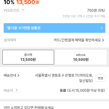
10
13,500
YES포인트
750원 (5%)
5만원 이상 구매 시 2천원 추가 적립
앱 다운 시 1천원 상품권
결제혜택
카드/간편결제 혜택을 확인하세요
종이책
eBook
13,500
원
10,500
원
배송안내
서울특별시 영등포구 은행로 11(여의도동,
변경
일신빌딩)
배송비
유료
(도서 15,000원 이상 무료)
이미 소장하고 있다면 판매해 보세요.