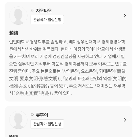
ㆍ청나라의 시조 누르하치의 비수 인삼
3 동양과 서양을 이은 향료무역
저
자오타오
ㆍ신실함으로도 꺾지 못한 향료의 유혹
관심작가 알림신청
ㆍ십자군을 조종한 베네치아
ㆍ향료무역의 판도를 뒤바꾼 대항해시대
趙濤
4 ‘바다의 마부’ 네덜란드의 흥망성쇠
런민대학교 경영학부를 졸업하고, 베이징우전대학교 경제경영대학
ㆍ유럽의 바닷길을 장악하다
원에서 박사학위를 취득했다. 현재 베이징외국어대학교에서 학생들
ㆍ포르투갈의 침몰
을 가르치며 여러 기업에 경영컨설팅을 제공하고 있다. 기업에서 필
ㆍ최강의 도전자 영국의 ‘항해조례’
요한 실무적인 지식부터 학문적 경제이론까지 모두 아우르는 연구를
진행 중이다. 주요 논문으로는 「상업문명, 요소문명, 형태문명(商業
2부 전 세계 패권을 뒤흔든 무역전쟁: 대륙봉쇄부터 대공황까지
文明·要素文明·形態文明)」, 「문명의 표준과 문명의 역설(文明的
1 대륙을 봉쇄한 작은 거인 나폴레옹
標准與文明的悖論)」 등이 있고, 주요 저서로는 『재미있는 재무역
ㆍ육지와 바다를 양분한 프랑스와 영국
사(金融史其實?有趣)』 등이 있다.
ㆍ대륙봉쇄로 유럽이 신음하다
ㆍ러시아에 무릎 꿇은 황제
2 미국을 남북으로 나눈 아나콘다
저
류후이
ㆍ경제적 충돌로 분단된 미국
관심작가 알림신청
ㆍ스콧의 아나콘다작전과 링컨의 해상봉쇄
ㆍ면화대왕이 남부를 배신하다