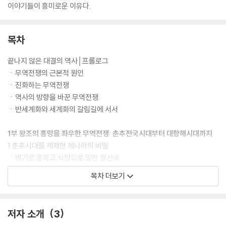
이야기들이 흥미로운 이유다.
목차
끝나지 않은 대결의 역사│프롤로그
ㆍ무역전쟁의 근본적 원인
ㆍ진화하는 무역전쟁
ㆍ역사의 방향을 바꾼 무역전쟁
ㆍ반세계화와 세계화의 갈림길에 서서
1부 왕조의 흥망을 좌우한 무역전쟁: 춘추전국시대부터 대항해시대까지
1 춘추시대를 제패한 제나라의 비밀
ㆍ병기로 흥하고 식량으로 망한 형산국
ㆍ노나라와 양나라를 무너뜨린 환공의 패션
목차 더보기
ㆍ사슴이 초나라를 무너뜨리다
2 중원의 주인을 결정한 돈의 힘
ㆍ송나라와 요나라, 각장에서 진검승부를 벌이다
저자 소개
3
ㆍ만리장성에 평화를 되찾아준 명나라의 쇠솥무역