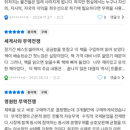
--- p.216, 「바나나와 철강을 놓고 다툰 미국과 EU」 중에서
뒤처지는 물건들은 밀려 사라지게 됩니다. 하지만 현실에서는 누구나 자신
닫을 수밖에 없었다.
의, 자사의, 자국의 이익을 최우선으로 하기에 필요하다면 무력을 사용해
한국전쟁과 냉전에는 석유가 결정적 역할을 했다. 한국전쟁이 벌어지자 미
서라도 개입해 생태계를 입맛대로 조정하고는 합니다. 세계사를 바꾼 15
국은 서방국가들을 설득해 중국에 석유 수출을 제한했다. 그러자 중국은
k*******4
2024.11.27.
신고
0
댓글
0
번의 무역전쟁에서
소련과의 관계를 강화하며 위기를 돌파하는데, 이후 1970년대 말이 되면
그 소련마저 석유 때문에 힘을 잃었다. 당시 소련은 석유를 수출해 번 달러
종이책
구매
로 각종 공산품과 식량을 수입해 국가를 안정적으로 운영했다. 이에 미국
세계사와 무역전쟁
은 석유생산량을 대폭 늘리도록 사우디아라비아를 설득, 국제시장에서 석
장기간 베스트셀러여서, 궁금함을 못참고 이 책을 구입하여 읽어 보았다.
유의 가격을 폭락시켰다. 일종의 ‘역(逆)오일쇼크’였다. 소련은 공작원들
책이 배송된순간 첫느낌은 실망이었다, 책 가격 대비 너무 얇았기 때문이
을 미국에 파견해 곡물시장을 어지럽히고 대량의 밀을 아주 저렴하게 수입
다. 그러나, 책을 읽으면 읽을수록 책에 빠져 들었다. 너무 재미있고 유익
함으로써 급한 불을 끄나, 수입원이 원천적으로 끊긴 상황을 타개하지 못
한 책이었다., 이 책의 주요 내용은..... 끝나지 않은 대결의 역사│프롤로그
하고 10여 년 후 결국 해체되었다.
ㆍ무역전쟁의 근본적 원인 ㆍ진화하는 무역전쟁 ㆍ역사의 방향을 바꾼
j******d
2021.05.13.
신고
0
댓글
0
이처럼 20세기 중반 이후의 무역전쟁은 상상할 수 있는 온갖 방법을 동원
무역전
할 정도로 처절하고 치밀했다. 목숨이 왔다 갔다 하는 상황이었기 때문이
종이책
구매
다. 이러한 무역전쟁이 끊이지 않고 점점 심화하는 데는 ‘보호무역’과 ‘자유
무역’의 충돌이라는 근원이 있다.
영원한 무역전쟁
제목을 보고 바로 구매하기로 결정했는데 3개월만에 구매하게되었습니
보호무역 VS 자유무역
다. 무역전쟁의 근본적 원인 전통적 자유무역 : 수직적 국제분업을 전제한
끝나지 않은 대결의 역사
다 시장에 함께 동시에 참여하는 동시에 경쟁우위를 상호보완해 균형을 이
루는 이상적인 상태를 가정한 것이다. 하지만 실제로 모든 나라가 이런 균