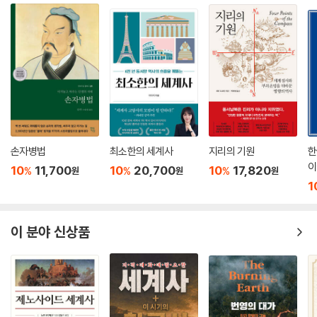
손자병법
최소한의 세계사
지리의 기원
한
이
10
11,700
10
20,700
10
17,820
%
%
%
원
원
원
1
이 분야 신상품