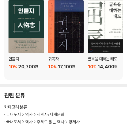
2 중국을 괴롭힌 일본의 비밀전선
ㆍ덤핑으로 선제공격하다
ㆍ밀거래에 동원된 일본군
ㆍ화폐전쟁이 불붙다
3 한국전쟁을 삼킨 무역전쟁
ㆍ미국과 COCOM, UN의 삼위일체
ㆍ일본이 희생을 받아들이다
ㆍ실패로 끝난 중국 봉쇄
4 식량과 석유라는 냉전의 새로운 축
인물지
귀곡자
굴욕을 대하는 태도
ㆍ식량위기를 역으로 이용하다
10
20,700
10
17,100
10
14,400
%
%
%
원
원
원
ㆍ‘역오일쇼크’라는 곰덫
ㆍ소련이 무너지다
5 일본의 굴기와 미국의 반격
ㆍ미국이 녹슬다
관련 분류
ㆍ‘플라자합의’와 ‘301조’의 위력
ㆍ‘잃어버린 10년’의 시작
카테고리 분류
6 바나나와 철강을 놓고 다툰 미국과 EU
국내도서
역사
세계사/세계문화
ㆍ미국이 바나나에 예민한 이유
국내도서
역사
주제로 읽는 역사
경제사
ㆍ산 넘어 산