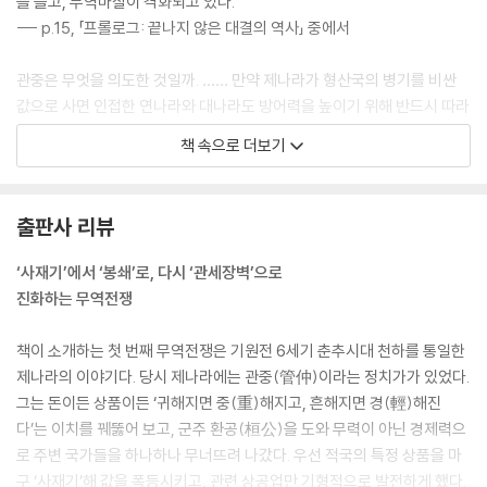
를 들고, 무역마찰이 격화되고 있다.
--- p.15, 「프롤로그: 끝나지 않은 대결의 역사」 중에서
관중은 무엇을 의도한 것일까. …… 만약 제나라가 형산국의 병기를 비싼
값으로 사면 인접한 연나라와 대나라도 방어력을 높이기 위해 반드시 따라
사게 될 것이고, 진나라와 조나라도 제나라가 그들을 공격할 것이라고 여
책 속으로 더보기
겨 분명 따라 살 것이다. 이렇게 되면 형산국의 병기가격은 대폭 상승할 것
이 분명하다. 그런데 형산국의 병기생산량은 정해져 있다. 만약 온 천하가
형산국의 병기를 앞다투어 사려고 한다면 가격이 반드시 열 배 이상 오를
출판사 리뷰
것이고, 이에 따른 연쇄효과는 형산국이 예상하거나 통제할 수 없다. 그때
가 되면 자연스럽게 형산국을 무너뜨릴 방법이 생긴다는 것이다.
‘사재기’에서 ‘봉쇄’로, 다시 ‘관세장벽’으로
--- p.24, 「춘추시대를 제패한 제나라의 비밀」 중에서
진화하는 무역전쟁
자료에 따르면 당시 원산지인 남아시아와 유럽의 향료가격은 20배가 넘게
책이 소개하는 첫 번째 무역전쟁은 기원전 6세기 춘추시대 천하를 통일한
차이 났다.
제나라의 이야기다. 당시 제나라에는 관중(管仲)이라는 정치가가 있었다.
…… 그 누구라도 이러한 거부(巨富)를 외면하기는 어려웠다. 이는 신실한
그는 돈이든 상품이든 ‘귀해지면 중(重)해지고, 흔해지면 경(輕)해진
유럽인들을 세속적이고 타산적으로 변하게 했다. 향료무역을 둘러싼 암투
다’는 이치를 꿰뚫어 보고, 군주 환공(桓公)을 도와 무력이 아닌 경제력으
와 피 흘리는 희생의 막이 오른 것이다.
로 주변 국가들을 하나하나 무너뜨려 나갔다. 우선 적국의 특정 상품을 마
--- p.55, 「동양과 서양을 이은 향료무역」 중에서
구 ‘사재기’해 값을 폭등시키고, 관련 상공업만 기형적으로 발전하게 했다.