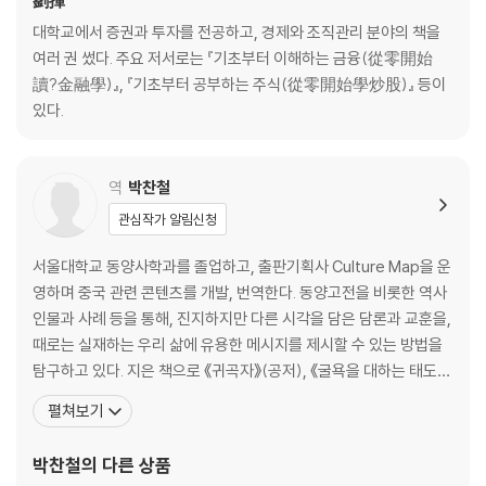
劉揮
3 아편 앞에 무너진 은의 제국
대학교에서 증권과 투자를 전공하고, 경제와 조직관리 분야의 책을
ㆍ시류를 읽지 못한 청나라의 오만함
여러 권 썼다. 주요 저서로는 『기초부터 이해하는 금융(從零開始
ㆍ아편을 팔아 은을 빼앗다
讀?金融學)』, 『기초부터 공부하는 주식(從零開始學炒股)』 등이
ㆍ‘중국인 배척법’의 어두운 역사
있다.
4 대공황에 정점을 찍은 관세전쟁
ㆍ위기가 폭발하다
ㆍ불난 집에 부채질한 ‘스무트-홀리 관세법’
역
박찬철
ㆍ세계 경제가 멈추다
관심작가 알림신청
5 은본위제를 포기할 수밖에 없었던 중국
ㆍ‘황금 10년’이 앞당긴 위기
서울대학교 동양사학과를 졸업하고, 출판기획사 Culture Map을 운
ㆍ다시 한번 중국을 뒤흔든 은
영하며 중국 관련 콘텐츠를 개발, 번역한다. 동양고전을 비롯한 역사
ㆍ절반의 성공이 된 화폐개혁
인물과 사례 등을 통해, 진지하지만 다른 시각을 담은 담론과 교훈을,
때로는 실재하는 우리 삶에 유용한 메시지를 제시할 수 있는 방법을
3부 바로 오늘의 무역전쟁: 제2차 세계대전부터 미ㆍ중 무역전쟁까지
탐구하고 있다. 지은 책으로 《귀곡자》(공저), 《굴욕을 대하는 태도》
1 또 하나의 세계대전
(공저) 등이 있고, 옮긴 책으로 《나를 지켜낸다는 것》, 《세계사를 바
ㆍ세계대전의 배경
펼쳐보기
꾼 15번의 무역전쟁》, 《주역의 정석 1》, 《참모의 진심, 살아남은 자의
ㆍ독일의 잠수함이 미국을 깨우다
비밀》, 《운이 스스로 돕게 하라》, 《사람을 품는 능굴능신의 귀재, 유
ㆍ“시간은 연합국 편이다”
박찬철
의 다른 상품
비》, 《판세를 읽는