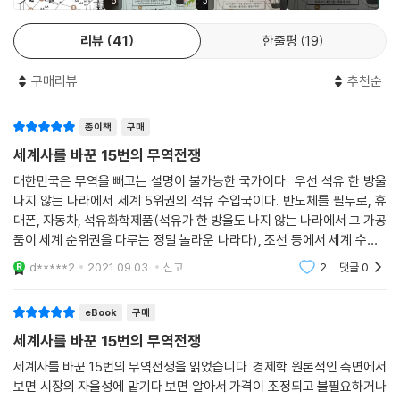
돌을 넘어 개인의 죽고 사는 문제가 되기도 하는데, 오늘날의 무역전쟁이
5
3
다. 결국 한국전쟁 내내 일본은 철저히 미국의 뜻에 따라 다른 어떤 서구 국
그렇다.
가보다 더 철저하게 중국 봉쇄에 나섰다.
리뷰
41
한줄평
19
--- p.183, 「한국전쟁을 삼킨 무역전쟁」 중에서
너무나 처절하고 지극히 치밀한
1991년 소련에 마지막 일격이 가해졌다. 미국은 전략비축용 석유를 추가
구매리뷰
추천순
‘제2의 전장’ 무역전쟁
로 풀고, 사우디아라비아는 하루 석유생산량을 세 배 올렸다. 소련은 열세
번째 5개년계획(1991~95)을 내놓으며 5억 8,000만 톤의 석유를 안정
종이책
구매
20세기 중반 이후의 무역전쟁은 정말 죽고 죽이는 전쟁과 궤를 같이했다.
적으로 생산해 100억 루블을 마련하겠다고 발표하나 이를 믿는 사람은 없
목숨이 달렸기에 더 처절하고 치밀했다. 제1, 2차 세계대전부터 중일전쟁
세계사를 바꾼 15번의 무역전쟁
었다. 민심이 동요했다.
과 한국전쟁을 거쳐 냉전까지의 무역전쟁은 군사작전처럼, 때로는 실제 군
대한민국은 무역을 빼고는 설명이 불가능한 국가이다. 우선 석유 한 방울
--- p.198, 「식량과 석유라는 냉전의 새로운 축」 중에서
사작전의 하나로 치러졌다.
나지 않는 나라에서 세계 5위권의 석유 수입국이다. 반도체를 필두로, 휴
영국은 무력을 동원한 전쟁의 한 부분으로 무역전쟁을 활용한 대표적 국가
대폰, 자동차, 석유화학제품(석유가 한 방울도 나지 않는 나라에서 그 가공
2002년 3월 당시 대통령으로 중간선거를 앞둔 조지 부시(George W. B
다. 영국은 제2차 세계대전이 발발하자 경제작전부를 설치해 대독(對獨)
품이 세계 순위권을 다루는 정말 놀라운 나라다), 조선 등에서 세계 수출 1
ush)가 표를 모으고자 통상법 201조에 따른 긴급수입제한조치(safegu
무역전쟁을 적극적으로 수행했다. 전략물자가 독일에 들어가지 못하도록
0위권 안에 드는 무역 강국, 무역 대국이다. 그러므로 이런 무역을 통한
d*****2
2021.09.03.
신고
2
댓글
0
ard)를 발동해 EU, 일본, 한국 등 8개국의 철강수출에 대한 조사가 시작되
세계사를
중립국을 설득하거나 ‘사재기’하는 방법을 주로 사용하는데, 이에 독일은
었다. 이어 부시는 미국이 수입하는 주요 철강제품에 3년 기한으로 최고 3
영국 파운드의 ‘위조지폐’를 대량으로 발행해 신용위기를 일으키는 방법으
eBook
구매
0퍼센트에 달하는 수입관세를 부과하고, 슬래브(slab)에는 수입허가제
로 대응했다.
까지 적용하도록 했다. 더 나아가 설령 201조를 적용한 8개국이 아니더라
세계사를 바꾼 15번의 무역전쟁
중일전쟁 당시 일본도 사재기와 위조지폐로 중국을 흔드는데, 여기에 ‘밀
도 미국이 원한다면 언제든 조사할 수 있다고 선언해, 철강수출이 증가한
거래’를 추가했다. 중국의 감시망을 피해 온갖 상품을 대규모로 덤핑한 것
세계사를 바꾼 15번의 무역전쟁을 읽었습니다. 경제학 원론적인 측면에서
국가들은 무역전쟁에 휘말릴 수밖에 없었다.
보면 시장의 자율성에 맡기다 보면 알아서 가격이 조정되고 불필요하거나
이다. 그 규모가 매년 수백 톤에 달했으니 중국의 공장과 상점은 모두 문을