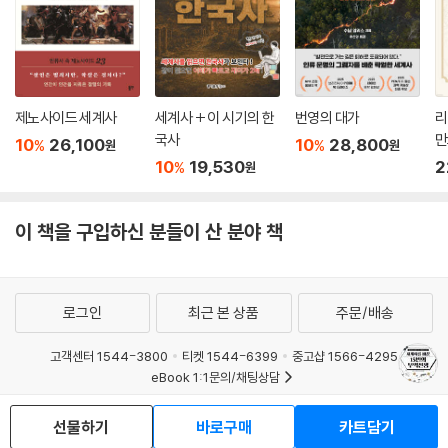
제노사이드 세계사
세계사 + 이 시기의 한
번영의 대가
리
국사
만
10
26,100
10
28,800
%
%
원
원
10
19,530
2
%
원
이 책을 구입하신 분들이 산 분야 책
로그인
최근 본 상품
주문/배송
고객센터 1544-3800
티켓 1544-6399
중고샵 1566-4295
eBook 1:1문의/채팅상담
예스이십사(주) 사업자 정보
선물하기
바로구매
카트담기
이용약관
개인정보처리방침
청소년보호정책