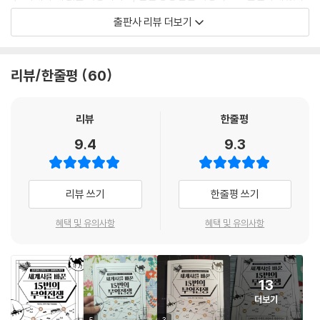
시기가 무르익어 제나라가 갑자기 수입을 그만두면 값이 폭락하는 것은 물
출판사 리뷰 더보기
남북전쟁이 발발하자 남부는 담배와 면화 같은 농산물을 수출하고 생필품
론이고, 다른 상품으로 손실을 보전할 수도 없게 되었다. 이처럼 기초적 수
을 수입해 주민의 생활을 안정시켰다. 이렇듯 남부는 대외무역에 크게 의
준의 무역전쟁에 무너진 국가들은 자진해서 제나라 밑으로 들어갔다.
존했는데, 북부는 이를 잘 알고 있었다. 1861년 3월 북부 총사령관 윈필드
관중의 전략은 이후 역사에서 점점 진화하는데, 그다음 등장한 것이 바로
리뷰/한줄평
60
스콧(Winfield Scott)은 외국 화물이 들어올 만한 통제되지 않은 항구를
‘봉쇄’다. 18세기 나폴레옹의 대륙봉쇄와 미국 남북전쟁의 해상봉쇄가 좋
아예 폐쇄한다는 강력한 작전을 건의했다. 언론은 이 작전을 ‘아나콘다작
은 예다. 나폴레옹은 숙적 영국을 쓰러뜨리기 위해 대륙봉쇄를 명했다. 유
전’으로 불렀다.
럽 국가들과 어떠한 무역도 하지 못하게 막은 것이다. 미국 남북전쟁에서
리뷰
한줄평
--- p.101, 「미국을 남북으로 나눈 아나콘다」 중에서
북부도 미국 동남부 해안을 철저히 지켜 남부가 유럽 국가들과 무역하지
9.4
9.3
못하게 막았다.
상황이 이렇게 심각해지는데도, 미국은 후환을 생각하지 않고 눈앞의 위급
미국은 20세기 중반에도 다시 한번 봉쇄에 나섰다. 다만 이번에는 전 세계
함만을 면하는 데 골몰했다. 1931년 말과 1932년 초 각각 공산품과 농산
가 상대였기에 물리적 봉쇄 대신 경제적 봉쇄, 즉 ‘관세장벽’을 사용했다.
리뷰 쓰기
한줄평 쓰기
물의 수입관세를 10퍼센트에서 100퍼센트로 높이는 법을 공포했던 것이
즉 1930년대 경제위기를 극복하기 위해 수입관세를 60퍼센트 가까이 높
다. 이에 유럽 국가들이 또다시 항의하며 역시 수입관세를 높임으로써 무
인 것이다. 수입품의 가격이 오르면 국산품을 살 테고, 그러면 경제가 회복
혜택 및 유의사항
혜택 및 유의사항
역전쟁은 절정에 이르렀다.
되리라는 단순한 이유에서였다. 하지만 이는 위기를 다른 국가들에 전가한
…… 이렇게 자본주의 세계는 전면적인 대공황에 휘말리게 되었다.
것으로 곧 집단적 반발에 부딪혔다. 특히 유럽 각국이 관세장벽을 세우며
--- p.133, 「대공황에 정점을 찍은 관세전쟁」 중에서
미국에 반격을 가하는데, 이로써 대공황이 전 세계를 집어삼키게 되었다.
13
이처럼 무역전쟁은 사재기에서 봉쇄로, 다시 관세장벽으로 끊임없이 진화
미국은 중국 봉쇄를 독려하며 일본에 많은 보상을 주었다. 예를 들어 대량
더보기
하며 중요한 역사적 분기마다 영향력을 발휘했다. 이는 국가 간 경제적 충
의 상품을 주문하거나 원조를 제공하고, 암암리에 ‘관대한 평화’를 약속했