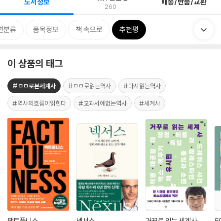
도서정보
배송/반품/교환
260
련분류
품목정보
책 속으로
추천평
이 상품의 태그
#ㅁㅁ로본세계사
#ㅁㅁ로읽는역사
#다시읽는역사
#역사의흐름이읽힌다
#교과서에없는역사
#세계사
팩트풀니스
넥서스
거꾸로 읽는 세계사
5