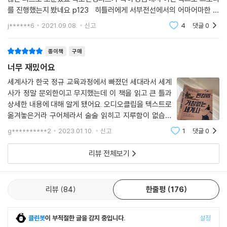
를 진행했는지 봤네요 p123 히틀러에게 서부전선에서의 어마어마한 승
리는~~ 참모들은 '바다건너 영국이 다시 정신 차리고 덤벼들면 감당 못한
j******6
2021.09.08.
신고
4
댓글
0
다.' 그러자 히틀
종이책
구매
너무 재밌어요
세계사가 한국 정규 교육과정에서 빠졌던 세대라서 세계
사가 정말 문외한이고 무지했는데 이 책을 읽고 큰 틀과
상세한 내용에 대해 알게 됐어요. 오디오클립을 텍스트로
옮겨놓은거라 구어체라서 술술 읽히고 지루함이 없습니
다. 지금 1차대전 부분만 다 읽은 상태인데 정말 흥미롭게
g**********2
2023.01.10.
신고
1
댓글
0
잘 읽었습니다. 앞으로 2차대전, 태평양전쟁, 중국 근대사
만 남았는데 다른 역사도 알고싶어서 아쉬울
리뷰 전체보기
리뷰
84
한줄평
176
클린봇
이 부적절한 글을 감지 중입니다.
설정