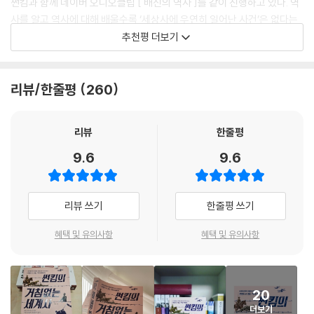
썬킴과 함께 네이버 오디오클립 [ 배신의 역사 ]를 같이 진행하고 있다. 역
히틀러는 군 복무를 하면 할수록 만족감을 느꼈습니다. 심지어 군대를 사
미드웨이 해전에서 미국이 승리한 이유
사를 알고 역사에 대해 배울수록 ‘세상사에 우연히 일어난 사건’은 없다는
랑하게 되었어요. 심지어 히틀러는 나중에 자서전에 이런 글까지 남겼어
운명의 5분으로 승패가 결정되다
점을 다시금 느낀다. 그런 점에서 세계사의 주요 사건들을 ‘하나의 큰 그
추천평 더보기
요. “서부전선 전쟁터가 마치 집같이 느껴졌다. 내 인생에서 가장 찬란한
일본의 연전연패
림’으로 엮어낸 저자에게 큰 박수와 지지를 보낸다. 세계사의 큰 흐름을 한
순간이었다”고요. 미친 거 아닌가 하는 생각이 들 수 있지만 당시 히틀러의
이오지마에서 온 편지
눈에 파악하고자 하는 독자들에게 추천한다.
처지를 떠올려보면 이러한 발언도 가능하지 않나 합니다. 고국 오스트리아
지옥이 시작되다, 도쿄 대공습
리뷰/한줄평
260
에서 적응을 못해 독일로 이사를 왔는데, 건축학도의 길은 점점 더 멀어지
- 박지훈 (변호사, 시사평론가, 네이버 오디오클립 [ 배신의 역사 ] 진행)
오키나와 전투 그리고 가미카제 특공대
고 다른 일도 안 풀리고 돈도 떨어진 상태에서 노숙까지 하던 ‘루저 인생’
일본의 고집으로 반토막 난 한반도
히틀러에게 군대는 ‘뛰는 만큼 인정해주는 조직’이었던 겁니다.
역사란 삶에 있어 수험기간의 족보와도 같습니다. 날이 갈수록 그렇게 느
일본, 인류 최초로 원자폭탄를 맞다
리뷰
한줄평
---- p.87, 「히틀러, 독일군으로 입대하다」중에서
낍니다. ‘역사가 되풀이된다’라는 말은 누구나 알고 있습니다. 헤겔도 그렇
영화로 듣는 세계사 | 미드웨이
9.6
9.6
고 마르크스도 그랬습니다. 그에 더해 가라타니 고진은 역사가 되풀이될
이오지마를 점령하고 도쿄 대공습을 마친 미군은 좀 더 본토로 가까이 다
때의 내용이 중요한 게 아니라, 되풀이될 수밖에 없는 형식과 구조가 중요
4장 아편전쟁에서 국공내전까지 중국 근대사
가갈 수 있는 작전을 세웠습니다. 바로 오키나와 점령이었습니다. 오키나
하다고 말했습니다. 우리 삶도 크고 작은 실수로 가득 차 있습니다. 다시는
리뷰 쓰기
한줄평 쓰기
와는 일본 규슈 아래에 있지요. 만일 미군이 오키나와를 점령하면 일본 규
같은 실수를 하지 말아야겠다고 다짐하면서도 기어이 저지르지요. 인간은
목화 때문에 시작된 영국의 산업혁명
슈 점령은 누워서 떡 먹기고 규슈가 미군에 넘어가면 일본 본토 점령은 기
그걸 평생 반복합니다. 고진의 말을 빌리자면 우리 또한 실수의 내용이 아
무역 적자는 아편으로 메우자!
혜택 및 유의사항
혜택 및 유의사항
정사실이 되는 거였습니다. 1945년 4월 1일. 미군은 총 55만 명의 대규모
니라, 왜 그런 실수를 할 수밖에 없었는지에 관해 고민해야 할지 모릅니다.
조선 홍삼과 짜장면이 아편과 관계가 있다고?
병력으로 오키나와 점령 작전에 들어갑니다. 오키나와에 주둔하고 있던 약
그런 면에서 역사를 돌아보는 일은 중요합니다.
아편 중독이었던 중국 황제, 아편 단속에 나서다
12만 명의 일본군은 죽음을 각오하고 미군과 맞서 싸웁니다. 특히 일본군
인류의 가장 눈부신 성과를 돌아보는 일도 필요하지만, 그보다 가장 치졸
갈매기 똥만 가득했던 외딴섬, 홍콩
은 모두 ‘옥쇄(玉碎)’를 각오합니다. ‘옥처럼 아름답게 부서지다’라는 뜻으
20
하고 잔인하며 한심하기 짝이 없는 실수들에 관심을 가져야 합니다. 당대
수도 베이징을 노린 영국군
로 일왕을 위해 싸우다가 아름답게 죽겠다는 얼토당토않은 말이었습니다..
더보기
가장 훌륭한 지성들이 왜 그런 바보 같은 짓을 반복했는지를 이해할 때, 우