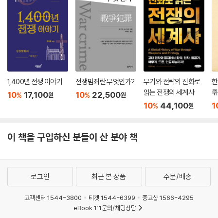
1,400년 전쟁 이야기
전쟁범죄란 무엇인가?
무기와 전략의 진화로
한
읽는 전쟁의 세계사
뤼
10
17,100
10
22,500
%
%
원
원
다
10
44,100
1
%
원
이 책을 구입하신 분들이 산 분야 책
로그인
최근 본 상품
주문/배송
고객센터 1544-3800
티켓 1544-6399
중고샵 1566-4295
eBook 1:1문의/채팅상담