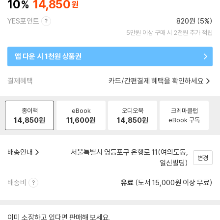
10
14,850
YES포인트
820원 (5%)
5만원 이상 구매 시 2천원 추가 적립
앱 다운 시 1천원 상품권
결제혜택
카드/간편결제 혜택을 확인하세요
종이책
eBook
오디오북
크레마클럽
14,850
원
11,600
원
14,850
원
eBook 구독
배송안내
서울특별시 영등포구 은행로 11(여의도동,
변경
일신빌딩)
배송비
유료
(도서 15,000원 이상 무료)
이미 소장하고 있다면 판매해 보세요.