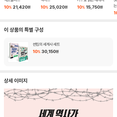
는
10
21,420
10
25,020
10
15,750
%
%
%
원
원
원
1
이 상품의 특별 구성
썬킴의 세계사 세트
10
30,150
%
원
상세 이미지