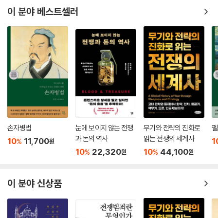
이 분야 베스트셀러
손자병법
눈에 보이지 않는 전쟁
무기와 전략의 진화로
펠
과 돈의 역사
읽는 전쟁의 세계사
10
11,700
1
%
원
10
22,320
10
44,100
%
%
원
원
이 분야 신상품