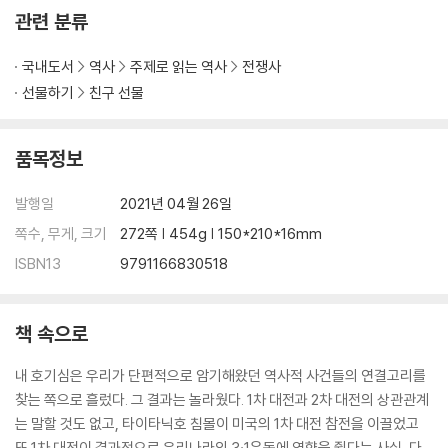
히틀러에게 뒤통수 맞은 독일 수구세력
관련 분류
히틀러, 독일 재무장 선언하다
독일, 오스트리아를 합병하다
국내도서
역사
주제로 읽는 역사
전쟁사
역사상 최악의 평화조약에 서명하는 영국
선물하기
친구 선물
히틀러, 스탈린과 손을 잡다
마침내 터져버린 2차 대전
마지노선이란 무엇인가?
품목정보
영화 〈덩케르트〉는 실화다
스탈린의 등에 칼 꽂은 히틀러
발행일
2021년 04월 26일
전쟁 속의 전쟁 독소전쟁
쪽수, 무게, 크기
272쪽 | 454g | 150*210*16mm
사상 최악의 살육전 ‘스탈린그라드 전투’
ISBN13
9791166830518
스탈린그라드에서 몰살당하는 독일군
연합군의 반격, 노르망디 상륙작전!
실패한 히틀러 암살계획
책 속으로
독일의 마지막 반격
히틀러의 자살과 나치 독일의 패망
내 호기심은 우리가 단편적으로 암기해왔던 역사적 사건들의 연결고리를
찾는 쪽으로 흘렀다. 그 결과는 놀라웠다. 1차 대전과 2차 대전의 상관관계
3장 일본, 미국과 맞짱 뜨다 태평양 전쟁
는 말할 것도 없고, 타이타닉호 침몰이 미국의 1차 대전 참전을 이끌었고
또 1차 대전이 결과적으로 우리나라의 3·1운동에 영향을 줬다는 사실, 다