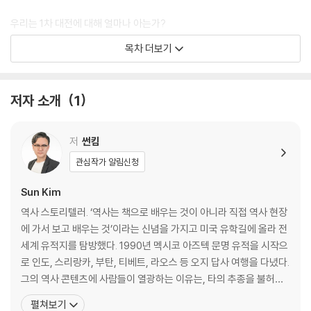
우리는 1차 대전에 대해 얼마나 아는가?
독일은 왜 괴물 국가가 되었는가?
목차 더보기
독일 통일의 아버지 비스마르크 등장
프로이센, 오스트리아를 꺾다
프로이센, 프랑스를 굴복시키고 통일 독일 선포하다
저자 소개
1
외교의 달인, 비스마르크
팽당하는 비스마르크
스스로 무덤을 파기 시작하는 독일
저
썬킴
중국 칭다오에 독일 맥주 공장이 생긴 이유
관심작가 알림신청
영국, 프랑스, 러시아vs독일, 오스트리아 1차 대전의 서막
유럽의 화약고 발칸반도, 드디어 폭발하다
Sun Kim
발칸반도가 1차 대전의 도화선?
역사 스토리텔러. ‘역사는 책으로 배우는 것이 아니라 직접 역사 현장
독일이라는 빽이 있었던 오스트리아, 오판하다
에 가서 보고 배우는 것’이라는 신념을 가지고 미국 유학길에 올라 전
독일이 믿었던 구석, ‘슐리펜 계획’이란?
세계 유적지를 탐방했다. 1990년 멕시코 아즈텍 문명 유적을 시작으
슐리펜 계획의 치명적인 허점
로 인도, 스리랑카, 부탄, 티베트, 라오스 등 오지 답사 여행을 다녔다.
영국, 1차 대전에 참전하다
그의 역사 콘텐츠에 사람들이 열광하는 이유는, 타의 추종을 불허하
드디어 열렸다 ‘서부전선’ 헬게이트
는 ‘스토리텔링’ 능력 때문. 네이버 오디오클립 랭킹 1위를 달성한 [썬
펼쳐보기
전쟁터에도 크리스마스는 찾아오고