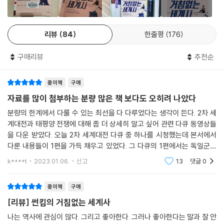
드디어 본격적인 아편전쟁
--- p.208, 「오키나와 전투 그리고 가미카제 특공대」중에서
리 삶의 불안 또한 평정으로 이끌 수 있습니다. 썬킴은 이런 종류의 이야기
예수님의 동생이라고? 태평천국의 난
를 가장 친근하고 재미있게 설명해내는 입담꾼이자 안내자입니다. 인류의
만주족의 청나라는 하느님이 말씀하신 요괴다!
5·4 운동 이후, 쑨원은 다시 중국으로 귀향합니다. 그는 골몰했습니다. ‘지
리뷰
84
한줄평
176
가장 지독한 실수라고 할 만한 전쟁사로 이끄는 길잡이가 다른 누구도 아
뭐? 또 아편전쟁?
금까지 너무 순진했어. 내가 군벌들한테 당한 건 확실한 파벌이 없어서였
닌 썬킴이라면, 여러분은 그 손을 별 걱정 없이 잡으셔도 될 겁니다.
불타는 수도 베이징
지. 강력한 정치활동을 위해서는 정치 세력화가 필요해’라는 생각으로 191
구매리뷰
추천순
역사란 삶에 있어 ‘수험기간의 족보’와도 같습니다. 다만 정답이 아니라 오
위기의 청나라, ‘양무운동’으로 서구화를 시도하다
9년, ‘국민당’을 창당합니다. 그리고 몇 년 후인 1921년 7월 23일, 상하이
답으로 가득한 족보입니다. 오만과 욕심으로 얼룩진 저 오답들 속에서 여
중화민국의 국부 쑨원의 등장
의 한 학교 기숙사에서 13명이 모여 하나의 정당을 만듭니다. ‘수천 년 동안
러분의 삶을 밝히는 지혜를 찾게 되기를 바랍니다.
종이책
구매
신해혁명, 중화민국이 탄생하다
군주제에 핍박받아온 중국의 노동자, 농민이 주체가 돼서 세상을 바꿔보
위안스카이, 쑨원의 뒤통수를 치다
자료를 많이 첨부하는 분량 많은 책 보다도 오히려 나았다
- 허지웅 (『살고 싶다는 농담』 저자)
자’라는 취지로 중국공산당이 탄생합니다.
배신자 중의 배신자 위안스카이
분량의 한계에서 다룰 수 있는 최선을 다 다루었다는 생각이 든다. 2차 세
--- p.256, 「돌아온 쑨원과 그의 마지막, 그리고 마오쩌둥의 등장」중에서
조선의 3·1운동과 중국의 5·4운동
계대전과 태평양 전쟁에 대해 좀 더 상세히 알고 싶어 관련 다큐 동영상들
돌아온 쑨원과 그의 마지막, 그리고 마오쩌둥의 등장
을 다운 받았다. 오늘 2차 세계대전 다큐 중 하나를 시청했는데 본서에서
죽음도 막지 못한 사랑 주문옹, 진철군 부부
다룬 내용들이 1편을 가득 채우고 있었다. 그 다큐의 1편에서는 독일군의
전격전을 다루었는데 (독일군이 마지노선을 넘어 진격해 들어가고) ‘파리
중국을 통일한 장제스, 그리고 마오타이주의 탄생
k****t
2023.01.06.
신고
13
댓글
0
에 입성한 이후
부하에게 납치당한 장제스 시안사건
중화인민공화국 건국, 대만으로 떠난 장제스
종이책
구매
대만에서의 국민당
[리뷰] 썬킴의 거침없는 세계사
영화로 듣는 세계사 | 비정성시
나는 역사에 관심이 많다. 그리고 좋아한다. 그러나 좋아한다는 말과 잘 안