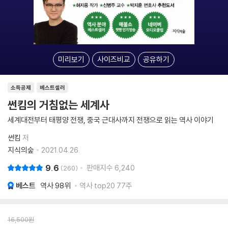
미리보기
사이즈비교
공유하기
소득공제
베스트셀러
썬킴의 거침없는 세계사
세계대전부터 태평양 전쟁, 중국 근대사까지 전쟁으로 읽는 역사 이야기
썬킴
저
지식의숲
2021.04.26.
9.6
판매지수
6,240
260
베스트
역사
98위
역사 top20 77주
16,500
원