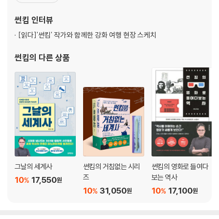
킴의 세계사 완전정복]과 [썬킴의 한국사 완전정복]을 연재했고, 이
무너지기 시작한 독일, 순무로 연명하다
외에도 팟빵 [매불쇼], JTBC [톡파원 25시], 채널A [이제 만나러 갑
썬킴
인터뷰
전쟁터에서 갑자기 사라진 러시아, 그리고 볼셰비키 혁명
니다] 등에서 활약하고
멕시코도 1차 대전에 참전할 뻔했다고?
[읽다]
'썬킴' 작가와 함께한 강화 여행 현장 스케치
독일의 마지막 발악
독일 황제, 도망가다!
썬킴
의 다른 상품
독일의 패망, 그리고 히틀러
영화로 듣는 세계사 | 1917
2장 치밀하게 계획된 2차 대전
미술학도였던 히틀러
히틀러, 독일군으로 입대하다
1차 대전 독일 패망에 절망한 히틀러
얼떨결에 독일 정계에 입문한 히틀러
그날의 세계사
썬킴의 거침없는 시리
썬킴의 영화로 들여다
나치당의 탄생, 그리고 히틀러의 쿠데타 시도
즈
보는 역사
10
17,550
%
원
미국의 경제 폭망이 히틀러를 구사일생시키다?
10
31,050
10
17,100
%
%
원
원
독일 정계, 히틀러를 만만히 보다
전권위임법으로 히틀러, 권력을 잡다