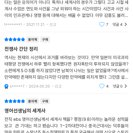
다는 말은 유의어가 아니다. 특히나 세계사의 경우가 그렇다. 고교 시절 세
에필로그 | 미국 생활에서 시작된 거침없는 세계사 여행
계사 수업은 연도와 사건을 그냥 외워야 하는 시간이었다. 사건과 사건 사
참고 자료
이의 인과관계나 영향 등에 대해서는 배울 수 없었다. 아무 감흥도 불러일
으키지 않는 연도와 사건의 암기는 세계사에 대한 나의 흥미를 앗아가 버
t*******1
2021.11.21.
신고
7
댓글
4
렸다. 「썬킴
종이책
구매
전쟁사 간단 정리
역사는 현재의 시선에서 과거를 바라보는 것이다. 만약 일본이 미국과의
태평양 전쟁에서 하루 빨리 항복했다면 원자폭탄이 투하되지 않았을까?
소련에게 S.O.S를 하지 않았다면 남북이 나뉘는 일은 없었을까?역사에서
만약에란 존재하지 않는다지만 다양한 만약에를 외치게 했다. 그만큼 설명
이 간결하고 다양한 만약을 생각해 보게 할 만큼 역사적 사실에 푹빠지게
s*****7
2024.05.20.
신고
4
댓글
0
만드는 통찰력이 있다
종이책
구매
영어선생님의 세계사
전직 ebs 영어선생님께서 세계사 책을? 평점(9.8)이라는 놀라운 성적을
보고 큰 기대는 하고 봤습니다. 1~2차대전이나 중국근대사는 덕후들이
많은 파트로 소문났죠 독소전쟁파트가 특히 궁금해서 어떤 식으로 스토리