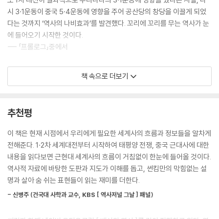
일본의 왕은 허수아비였다
시 3·1운동이 중국 5·4운동에 영향을 주어 공산당의 창당을 이끌게 되었
미국에 의해 강제 개항하는 일본
다는 것까지 ‘역사의 나비효과’를 발견했다. 꼬리에 꼬리를 무는 역사가 눈
일본 극우의 뿌리, 요시다 쇼인을 기억하자
에 들어오기 시작한 것이다.
야스쿠니 신사 참배를 반대해야 하는 이유
--- 「프롤로그」중에서
하급 사무라이들의 반란, 메이지 유신
조선의 동학농민혁명을 악용하는 일본
독일 연방 회원국 중에 ‘넘버투’였던 프로이센의 빌헬름 4세 국왕은 만년 2
일본, 조선 땅에서 청일전쟁을 일으키다
책 속으로 더보기
등이라는 점이 영 마음에 들지 않았어요. 만일 나중에 독일이 하나의 국가
청일전쟁 이후, 일본의 손아귀에 떨어진 조선
로 통일이 되더라도 오스트리아가 아닌 프로이센이 주도하는 통일을 원했
명성황후 시해사건을 세계사적 관점에서 보면
던 것이지요. 그런 빌헬름 4세 앞에 한 인물이 등장합니다. 나중에 ‘프로이
러일전쟁에서 러시아를 박살 낸 일본
추천평
센이 주도한 독일 통일’을 이끈 독일 통일의 아버지 오토 비스마르크(Ott
미국과 일본의 밀약에 한반도, 일본에 넘어가다
o von Bismarck)였습니다. 프로이센의 젊은 정치인이었던 비스마르크
이 책은 현재 시점에서 우리에게 필요한 세계사의 흐름과 정보들을 알차게
일본, 관동대지진으로 비틀거리다
는 “독일 통일은 반드시 프로이센이 이끌어야 한다, 또한 오스트리아의 행
전해준다. 1·2차 세계대전부터 시작하여 태평양 전쟁, 중국 근대사에 대한
제국주의 일본, 만주를 침공하다
패는 무력으로 혼쭐을 내야 한다!”라는 과격한 발언으로 시선을 끌었어요.
내용을 읽다보면 근현대 세계사의 흐름이 거침없이 한눈에 들어올 것이다.
일본, 상하이에서 뺨 맞고 난징에서 복수하다
그런 ‘과격함’이 국왕 빌헬름 4세 눈에 들어온 거죠. 빌헬름 4세는 1851년,
역사적 자료에 바탕한 도판과 지도가 이해를 돕고, 썬킴만의 막힘없는 설
막 나가는 일본을 손보기 시작하는 미국
‘급진 과격파’ 비스마르크를 독일 연방 의회에 프로이센 대사로 파견합니
명과 살아 숨 쉬는 표현들이 읽는 재미를 더한다.
강경파 도조 히데키, 진주만 기습 공격을 계획하다
다.
일본, 하와이 공습 불타는 진주만
- 신병주 (건국대 사학과 교수, KBS [ 역사저널 그날 ] 패널)
--- p.22~23, 「독일 통일의 아버지 비스마르크 등장」중에서
미국의 복수, 도쿄 공습
태평양 전쟁 최대의 승부 미드웨이 해전