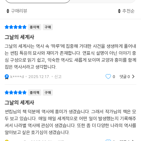
- 6월 14일, 죽음을 무릅쓰고 독재 정권에 맞선 혁명가 체 게바라
---「08월 16일」중에서
- 10월 20일, 리비아를 철권통치한 무아마르 카다피의 말로
구매리뷰
추천순
《썬킴의 거침없는 세계사》 등 많은 역사 베스트셀러를 통해 역사를 쉽고
종이책
구매
재미있게 읽는 경험을 선물해 온 작가 썬킴은 신작 《그날의 세계사》에서
그날의 세계사
역사 여행 가이드로 변신했다. 실제 국내외 역사 투어 해설가로도 활발히
활동 중인 저자는 이 책에서 미국과 유럽, 아프리카, 남미, 로마 제국과 오
그날의 세계사는 역사 속 ‘하루’에 집중해 거대한 사건을 생생하게 풀어내
스만 제국 등 다양한 나라와 거의 모든 시기의 역사를 넘나들며 비하인드
는 썬킴 특유의 묘사와 재미가 존재합니다. 연표식 설명이 아닌 이야기 중
심 구성으로 읽기 쉽고, 익숙한 역사도 새롭게 보이며 교양과 흥미를 함께
스토리를 풀어낸다. 1월 1일부터 12월 31일까지 과거 오늘과 연결된 중요
잡은 역사서라고 생각합니다.
한 사건과 세계사에 한 획을 그은 인물 등 무게감 있는 역사뿐 아니라 세계
최초의 ‘인스턴트 라면’, 2차 대전의 군수품이었던 ‘콜라’, 진짜 ‘축구’ 때문
k****d
2025.12.17.
신고
0
댓글
0
에 일어난 전쟁 등 우리 일상과 맞닿은 주제의 역사까지 골고루 담았다.
종이책
구매
그날의 주요 역사를 선정하는 것에서부터, 그것을 우리가 어떻게 바라보고
그날의 세계사
무엇을 배워야 할지에 대해 저자의 뼈 있는 해석과 메시지를 담아 의미가
썬킴님의 책 덕분에 역사에 흥미가 생겼습니다. 그래서 작가님의 책은 모
깊다. 나이팅게일에 묻혀 잊힐 뻔했던 흑인 간호사 메리 시콜, 독재자의 탄
두 보고 있습니다. 매일 매일 세계적으로 어떤 일이 발생했는지 기록해주
압에 맨몸으로 저항한 수많은 민중들 등 가려진 역사적 영웅들을 조명하
셔서 나라별 역사에 관심이 생겼습니다. 또한 좀 더 다양한 나라의 역사를
고, 얄타 회담과 러일전쟁 등 이름만 봐서는 우리와 관련 없어 보이지만 기
알아보고 싶은 호기심이 생겼습니다.
실 우리나라의 운명을 가른 중요한 사건들을 적극 건져 올려 세계사의 흐