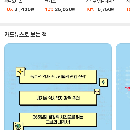
팩트풀니스
넥서스
거꾸로 읽는 세계사
식
10
21,420
10
25,020
10
15,750
1
%
%
%
원
원
원
카드뉴스로 보는 책