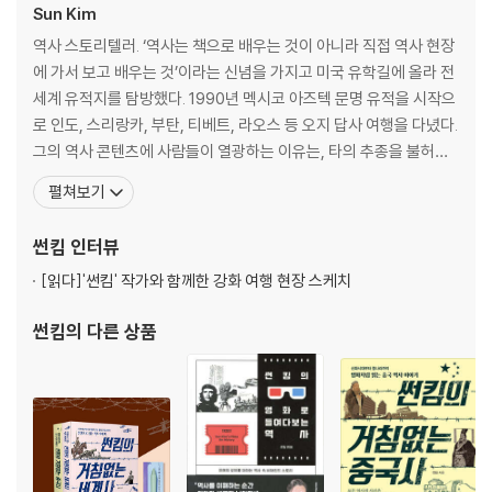
Sun Kim
역사 스토리텔러. ‘역사는 책으로 배우는 것이 아니라 직접 역사 현장
에 가서 보고 배우는 것’이라는 신념을 가지고 미국 유학길에 올라 전
세계 유적지를 탐방했다. 1990년 멕시코 아즈텍 문명 유적을 시작으
로 인도, 스리랑카, 부탄, 티베트, 라오스 등 오지 답사 여행을 다녔다.
그의 역사 콘텐츠에 사람들이 열광하는 이유는, 타의 추종을 불허하
는 ‘스토리텔링’ 능력 때문. 네이버 오디오클립 랭킹 1위를 달성한 [썬
펼쳐보기
킴의 세계사 완전정복]과 [썬킴의 한국사 완전정복]을 연재했고, 이
외에도 팟빵 [매불쇼], JTBC [톡파원 25시], 채널A [이제 만나러 갑
썬킴
인터뷰
니다] 등에서 활약하고
[읽다]
'썬킴' 작가와 함께한 강화 여행 현장 스케치
썬킴
의 다른 상품