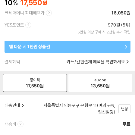
10
17,550
크레마머니 최대혜택가
16,050원
YES포인트
970원 (5%)
5만원 이상 구매 시 2천원 추가 적립
앱 다운 시 1천원 상품권
결제혜택
카드/간편결제 혜택을 확인하세요
종이책
eBook
17,550
원
13,650
원
배송안내
서울특별시 영등포구 은행로 11(여의도동,
변경
일신빌딩)
배송비
무료