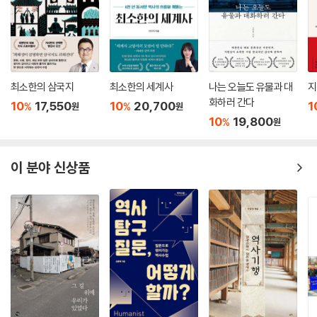
최소한의 삼국지
최소한의 세계사
나는 오늘도 유물과 대
지
화하러 간다
10
17,550
10
20,700
1
%
%
원
원
10
19,800
%
원
이 분야 신상품