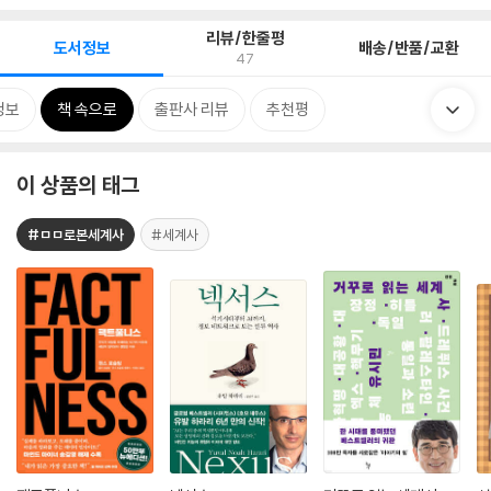
리뷰/한줄평
도서정보
배송/반품/교환
47
정보
책 속으로
출판사 리뷰
추천평
이 상품의 태그
#ㅁㅁ로본세계사
#세계사