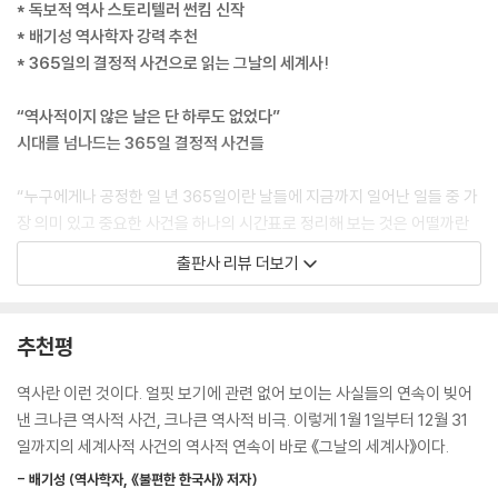
* 독보적 역사 스토리텔러 썬킴 신작
에 참전했던 9만 명의 일본군 중 무려 7만 명이 밀림 속에서 죽거나 다치고
* 배기성 역사학자 강력 추천
말았다. 물론 임팔까지 도착한 일본군은 단 한 사람도 없었다. 이 삽질 작전
* 365일의 결정적 사건으로 읽는 그날의 세계사!
은 이런 말을 다시금 생각하게 한다. ‘무능한 지휘관은 용맹한 적군보다 무
섭다.’
“역사적이지 않은 날은 단 하루도 없었다”
---「03월 08일」중에서
시대를 넘나드는 365일 결정적 사건들
1998년 4월 15일, 캄보디아의 독재자이자 인간 백정 폴 포트가 사망했다.
“누구에게나 공정한 일 년 365일이란 날들에 지금까지 일어난 일들 중 가
그는 자국민 200만 명 이상을 학살했다. 1925년 캄보디아의 가난한 농민
장 의미 있고 중요한 사건을 하나의 시간표로 정리해 보는 것은 어떨까란
의 아들로 태어난 폴 포트는 ‘캄보디아 농민들이 못살게 만든 건 왕족과 왕
생각을 했던 겁니다.” _프롤로그 중에서
출판사 리뷰 더보기
실이다! 그리고 그 방법은 공산주의다!’란 생각에 ‘타도 왕조! 공산주의 만
세!’ 운동을 시작한다. (……) 1973년, 폴 포트가 내전에서 승리하고 크메
그날 그곳에는 어떤 일이 있었을까? 역사를 배울 때 왜 이렇게 사건이 많고
르루주 정권을 세운다. 그러면서 막장 드라마가 시작된다. 이상적인 공산
외워야 할 날짜는 또 왜 이리 많은지 힘들었던 경험이 있을 것이다. 그렇다.
추천평
주의 사회를 만든다는 명분에 예전 왕실 관계자, 자본주의 부자, 배운 놈
어떤 날이든 이 지구상에서는 항상 무언가가, 그것도 정말 많은 일들이 일
들, 뭐 마음에 안 드는 모두를 싹 다 죽이기 시작한다. 안경 꼈다고 죽이고,
어났고 오늘도 생긴다. 지금까지 흘러온 수많은 나날 속 벌어진 사건을 전
역사란 이런 것이다. 얼핏 보기에 관련 없어 보이는 사실들의 연속이 빚어
손이 너무 부드럽다고(농사 안 지었다고) 죽이고…… 무려 200만 명을 학
부 다 파악하는 것은 불가능하다. 그래서 그중 중요하다고 판단되는 몇몇
낸 크나큰 역사적 사건, 크나큰 역사적 비극. 이렇게 1월 1일부터 12월 31
살한다. 오죽했으면 당시 캄보디아를 킬링필드(Killing Fields)라고 불렀
일들이 ‘역사’로 기록되어 오늘날 우리가 알 수 있는 것이다. 추려졌다고 해
일까지의 세계사적 사건의 역사적 연속이 바로 《그날의 세계사》이다.
겠나. 동명의 영화도 있다.
도 워낙 양이 방대하기에 역사는 어렵게 느껴진다. 특히 세계사는 더더욱.
---「04월 15일」중에서
- 배기성 (역사학자, 《불편한 한국사》 저자)
또 과거 일을 지금 꼭 알아야 하는가 의문을 품을 수도 있다.