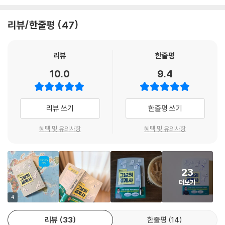
1881년 5월 14일, 자메이카의 흑인 간호사 메리 시콜이 사망했다. 나이팅
이렇게 생각을 바꿔 보면 어떨까? 옛사람을 우리 인류의 동료로 생각하는
리뷰/한줄평
47
게일이 간호사로 참전한 크림전쟁. 그 전쟁에서 간호사가 부족하다는 소식
것이다. 이 넓은 우주 속 외로운 지구에서 우리의 동료가 살아온 이야기, 궁
을 듣고 메리는 고향 자메이카를 떠나 영국으로 건너갔다. 영국 간호사로
금하지 않은가? 역사 스토리텔러 썬킴 작가는 “지금 한국의 우리가 행복
참전하기 위해서. 그런데 영국 당국은 매번 ‘간호사 자리가 다 찼다’란 핑계
리뷰
한줄평
한 일을 겪고 있다면 천 년 전 북아프리카 이집트에서도 누군가 똑같은 행
로 메리의 간호사 지원을 거부했다. 영국의 식민지 자메이카 출신 흑인이
복을 느끼지 않았을까요?”라는 질문을 던지며, 과거 우리 동료들이 하루
10.0
9.4
백인 병사를 치료하게 할 순 없다는 게 진짜 이유였다. 메리는 실망하지 않
하루를 어떻게 살아 냈을지 역사 여행을 떠나 보자고 제안한다. 여행의 방
고 영국 당국을 통하지 않고 직접 크림반도로 날아갔다. 그리고 사비를 털
식은 이렇다. 일 년 365일 모든 날들에, 과거의 그날과 관련된 의미 있고
어 야전병원을 세우고 부상당한 병사들을 치료해 준다.
중요한 사건을 부여하여 하나의 시간표로 정리하는 것이다. 그 시간표가
리뷰 쓰기
한줄평 쓰기
---「05월 14일」중에서
바로 이 책 《그날의 세계사》이다. 현장에서 쌓은 역사 지식과 유쾌하면서
날카로운 입담을 자랑하는 썬킴의 탄탄한 역사 해설이 곁들여진 그날의 세
혜택 및 유의사항
혜택 및 유의사항
1869년 8월 16일, 파라과이에서 수천 명의 어린이들이 학살당했다. 그래
계사 속으로, 지금 떠나 보자.
서 이날이 파라과이의 ‘어린이날’이다. (……) 바다로 진출하고자 하는 욕
망에 파라과이는 전쟁을 일으킨다. 무려 주변의 세 나라, 즉 우루과이, 브라
“그날 그곳에는 무슨 일이 있었을까?”
23
질, 아르헨티나와 동시에. 도대체 무슨 생각을 했을까? 당연히 파라과이는
세계를 뒤흔든 사람들의 그날 이야기
더보기
탈탈 털린다. 전투에 내보낼 성인 남성이 거의 죽는 지경까지 이르렀다. 정
말로 성인 남성 90%가 몰살을 당했다. 파라과이 정부는 여기서 말도 안 되
4
- 2월 22일, 반나치 단체 백장미단의 비극
는 조치를 취한다. 바로 어린이들 코에 가짜 수염을 붙이고 어른처럼 분장
- 5월 14일, 백의의 천사에 가려 잊힐 뻔한 자메이카의 메리 시콜
리뷰
33
한줄평
14
을 한 뒤 전투에 내보낸다는 것.