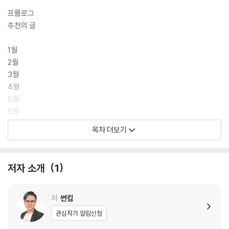
뿐 아니라 나이팅게일에 묻혀 잊힐 뻔했던 흑인 간호사 메리 시콜, 그 유명
한 마틴 루서 킹 목사 이전에 미국 흑인 인권 운동을 불붙인 여성 로자 파크
프롤로그
스 등 상대적으로 가려진 역사적 영웅들을 많이 조명하는 점도 의미 깊다.
추천의 글
하루에 하나씩 읽기에 부담 없는 일별 원고 안에는 역사를 통으로 꿰어 읽
1월
는 즐거움과 신선한 지식이 가득하다. 매일 하루 5분 그날의 세계사로 여
2월
행을 떠나자. 저자 특유의 지적이며 날카로운 입담으로 펼치는 역사 이야
3월
기를 읽다 보면 교양과 지식이 쌓이고, 세상을 읽는 시야가 넓어지며, 조각
4월
조각 알고 있던 세계사가 하나로 연결되는 놀라운 경험을 하게 된다. 어제
5월
가 있었기에 소중한 오늘이 있음을, 우리가 역사를 배워야 하는 이유를 자
6월
연스럽게 깨닫게 될 것이다.
7월
목차 더보기
8월
9월
10월
저자 소개
1
11월
12월
저
썬킴
찾아보기
관심작가 알림신청