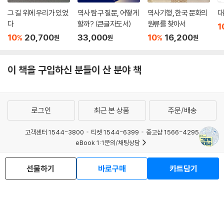
그 길 위에 우리가 있었
역사 탐구 질문, 어떻게
역사기행, 한국 문화의
대
다
할까? (큰글자도서)
원류를 찾아서
1
10
20,700
33,000
10
16,200
%
%
원
원
원
이 책을 구입하신 분들이 산 분야 책
로그인
최근 본 상품
주문/배송
고객센터 1544-3800
티켓 1544-6399
중고샵 1566-4295
eBook 1:1문의/채팅상담
예스이십사(주) 사업자 정보
선물하기
바로구매
카트담기
이용약관
개인정보처리방침
청소년보호정책
PC버전
회사소개
거래처관계자께
도서홍보
광고
Copyright © YES24 Corp. All Rights Reserved.
MATOM3