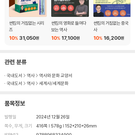
썬킴의 거침없는 시리
썬킴의 영화로 들여다
썬킴의 거침없는 중국
즈
보는 역사
사
10
31,050
10
17,100
10
16,200
%
%
%
원
원
원
관련 분류
국내도서
역사
역사와 문화 교양서
국내도서
역사
세계사/세계문화
품목정보
발행일
2024년 12월 26일
쪽수, 무게, 크기
416쪽 | 578g | 152*210*26mm
ISBN13
9788968334900