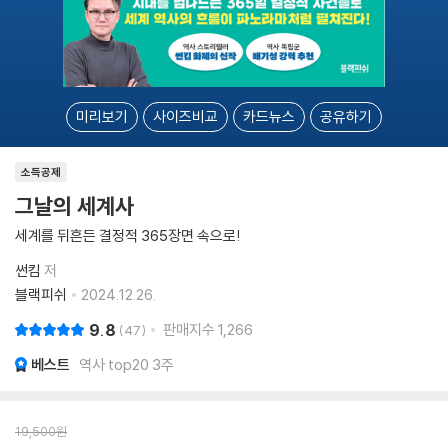
미리보기
사이즈비교
카드뉴스
공유하기
소득공제
그날의 세계사
세계를 뒤흔든 결정적 365장면 속으로!
썬킴
저
블랙피쉬
2024.12.26.
9.8
판매지수
1,266
47
베스트
역사 top20 3주
19,500
원