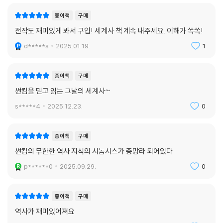
종이책
구매
그동안 너무 무겁거나 어려운 세계사를 만났다면 이제는 썬킴의 세계사를
전작도 재미있게 봐서 구입! 세계사 책 계속 내주세요. 이해가 쏙쏙!
만날 때이다. 매일 하루 5분 그날의 세계사로 여행을 떠나자. 저자 특유의
지적이며 유머러스한 입담으로 펼치는 역사 이야기에 흠뻑 빠져 읽다 보면
d*****s
2025.01.19.
1
교양과 지식이 쌓이고, 세상을 바라보는 시야가 넓어지며, 조각조각 알고
있던 세계사가 하나로 연결되는 즐거운 경험을 하게 될 것이다.
종이책
구매
썬킴을 믿고 읽는 그날의 세계사~
s*****4
2025.12.23.
0
종이책
구매
썬킴의 무한한 역사 지식의 시놉시스가 총망라 되어있다
p******0
2025.09.29.
0
종이책
구매
역사가 재미있어져요