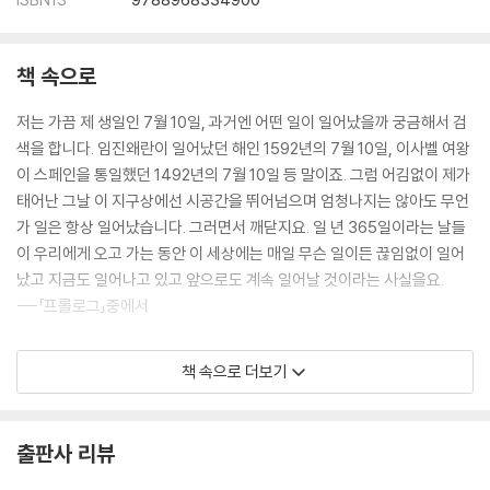
책 속으로
저는 가끔 제 생일인 7월 10일, 과거엔 어떤 일이 일어났을까 궁금해서 검
색을 합니다. 임진왜란이 일어났던 해인 1592년의 7월 10일, 이사벨 여왕
이 스페인을 통일했던 1492년의 7월 10일 등 말이죠. 그럼 어김없이 제가
태어난 그날 이 지구상에선 시공간을 뛰어넘으며 엄청나지는 않아도 무언
가 일은 항상 일어났습니다. 그러면서 깨닫지요. 일 년 365일이라는 날들
이 우리에게 오고 가는 동안 이 세상에는 매일 무슨 일이든 끊임없이 일어
났고 지금도 일어나고 있고 앞으로도 계속 일어날 것이라는 사실을요.
---「프롤로그」중에서
1944년 3월 8일, 일본 역사상 최악의 삽질 전투이자 소모전인 임팔 작전
책 속으로 더보기
이 이날 시작됐다. (……) 문제는 그 작전을 지휘했던 일본군 사령관이 무
타구치 렌야란 인간이었는데 일본군의 여러 가지 흑역사를 쓰신 분이다.
그 최악은 임팔 작전이었다. ‘우리 일본인은 초식동물이기 때문에 보급이
출판사 리뷰
필요 없다. 밀림에서 풀 뜯어 먹으면 된다(실제 발언), 필요한 물품은 적군
에게서 약탈해 쓰면 된다(실제 발언)’ 등의 명언을 시전하신 결과, 이 작전