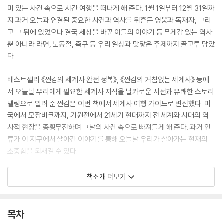
미 있는 사건 속으로 시간 여행을 떠나게 해 준다. 1월 1일부터 12월 31일까
지 과거 오늘과 연결된 중요한 사건과 역사를 뒤흔든 영웅과 독재자, 그리
고 그 뒤에 있었으나 결국 세상을 바꾼 이들의 이야기 등 무게감 있는 역사
뿐 아니라 라면, 노동절, 축구 등 우리 일상과 맞닿은 주제까지 골고루 담았
다.
베스트셀러 《썬킴의 세계사 완전 정복》, 《썬킴의 거침없는 세계사》 등에
서 오늘날 우리에게 필요한 세계사 지식을 날카로운 시선과 유쾌한 스토리
텔링으로 알려 준 썬킴은 이번 책에서 세계사 여행 가이드로 변신했다. 미
국에서 모잠비크까지, 기원전에서 21세기 현대까지 전 세계와 시대의 역
사적 현장을 종횡무진하며 그날의 사건 속으로 빠져들게 해 준다. 과거 인
류가 이 지구에서 살아간 이야기를 통해 오늘날 우리가 살아가는 현재의
소중함을 되새길 수 있다.
단순히 기록의 전달에 끝나는 게 아니라 그에 대한 저자의 뼈 있는 해석과
책소개 더보기
숙고할 만한 메시지가 있다. 2차 대전 당시 히틀러에 맞선 국왕 조지 6세,
쿠바혁명을 성공시킨 혁명가 체 게바라, 수백만 자국민을 학살해 캄보디아
를 킬링필드(Killing Fields)로 만든 폴 포트 등 잘 알려진 영웅과 독재자
목차