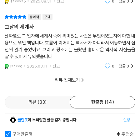
a*****5
2025.08.31.
신고
0
댓글
0
름 속에서 새롭게 읽을 수 있게 돕는다. 또, 모든 역사적 사건들은 서로 다
연결되어 있음을 보여 주어 복잡한 세계사의 맥을 잡게 한다. 예를 들어 ‘11
월 9일’ 글에서는 1989년 그날 베를린 장벽 붕괴 사건을 들려주고, 몇 주
종이책
구매
후인 ‘11월 28일’ 글에서는 같은 해에 일어난 체코슬로바키아의 벨벳혁명
그날의 세계사
이야기를 풀어낸다. 두 사건의 연관성이 보이는가? 베를린 장벽 붕괴는 독
날짜별로 그 일자에 세계사 속에 의미있는 사건은 무엇이였는지에 대한 내
일 분단의 종식과 냉전 체제의 끝을 상징하는 엄청난 사건으로 동유럽 전
용으로 엮인 책입니다. 흐름이 이어지는 역사서가 아니라서 이동하면서 잠
역에 큰 영향을 미쳤다. 베를린 장벽이 무너지고 얼마 지나지 않아 당시 공
깐씩 읽기 좋았어요. 그리고 평소에는 몰랐던 흥미로운 역사적 사실들을
산 국가였던 체코슬로바키아 국민들은 ‘우리도 민주주의 하자’고 거리로
알 수 있어서 유익했습니다.
쏟아져 나왔다. 그것이 벨벳혁명이다.
i****d
2025.03.11.
신고
0
댓글
0
“세계 역사의 흐름이 파노라마처럼 펼쳐진다!”
리뷰 전체보기
당신의 생각을 넓혀 줄 특별한 세계사 여행
하루 한 장씩 이 책을 넘기다 보면 역사는 하나의 독립된 사건이 아니라 서
리뷰
33
한줄평
14
로의 인과이고, 지금까지도 이어지며 우리 삶에 큰 영향을 미치는 일들임
을 깨닫게 된다. 과거 동료 인류가 이 지구에서 살아간 이야기를 통해 지금
클린봇
이 부적절한 글을 감지 중입니다.
설정
우리가 당연한 듯 보내는 하루하루의 소중함을 되새길 수 있다. 오늘을 살
아갈 힘과 앞날을 예상할 지혜는 역사에 대한 통찰로써 얻을 수 있다는 말
구매한줄평
추천순
도 이해가 될 것이다.