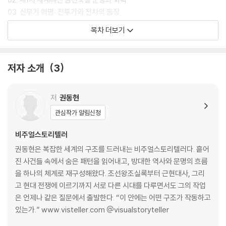
03. 신무기 혁명: 전투기와 전차의 등장
목차 더보기
PART 2. 제2차 세계대전(1939~1945) : 기동전이 꽃핀 전쟁
01. 비주얼스토리텔링 제2차 세계대전
저자 소개
3
02. 제2차 세계대전 참전국별 군장과 화력, 계급 체계
03. 추축국의 거거익선 vs 연합국의 다다익선
저
권동현
PART 3. 냉전(1945~1991) : 이념과 대리의 전쟁
관심작가 알림신청
01. 비주얼스토리텔링 한국 전쟁(1950~1953)
비주얼스토리텔러
02. 한국 전쟁 참전 자유진영과 공산진영의 군
권동현은 복잡한 세계의 구조를 드러내는 비주얼스토리텔러다. 흩어
03. 비주얼스토리텔링 베트남 전쟁(1955~1975)
진 사건들 속에서 숨은 패턴을 읽어내고, 방대한 역사와 문명의 흐름
04. 비주얼스토리텔링 중동 전쟁과 냉전의 그늘
을 하나의 체계로 재구성해왔다. 조선왕조실록부터 근현대사, 그리
고 현대 전쟁에 이르기까지 서로 다른 시대를 다루면서도 그의 작업
ing. 21세기의 전쟁(2001~현재) : 테러와 지정학적 갈등
은 언제나 같은 질문에서 출발한다. “이 안에는 어떤 구조가 작동하고
있는가.” www.visteller.com @visualstoryteller
01. 패권국의 힘의 상징, 항공모함