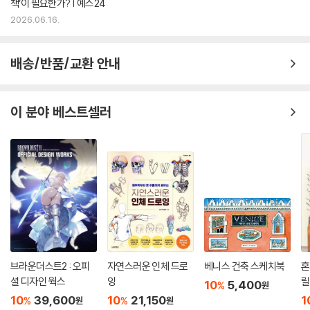
책’이 필요한가? | 예스24
2026.06.16.
배송/반품/교환 안내
이 분야 베스트셀러
브라운더스트2 : 오피
자연스러운 인체 드로
베니스 건축 스케치북
혼
셜 디자인 웍스
잉
릴
10
5,400
%
원
초
10
39,600
10
21,150
1
%
%
원
원