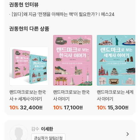
02. 비주얼스토리텔링: 테러와의 전쟁
권동현
인터뷰
03. 비주얼스토리텔링: 러시아-우크라이나 전쟁(2022~현재)
[읽다]
왜 지금 ‘전쟁을 이해하는 책’이 필요한가? | 예스24
에필로그
권동현
의 다른 상품
아트워크
참고문헌
랜드마크로 보는 한국
랜드마크로 보는 한국
랜드마크로 보는 세계
사 + 세계사 이야기
사 이야기
사 이야기
10
32,400
10
17,100
10
15,300
%
%
%
원
원
원
감수
이세환
관심작가 알림신청