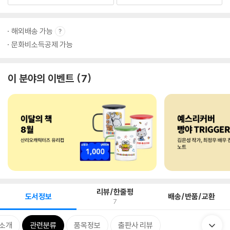
해외배송 가능
문화비소득공제 가능
이 분야의 이벤트
7
리뷰/한줄평
도서정보
배송/반품/교환
7
 소개
관련분류
품목정보
출판사 리뷰