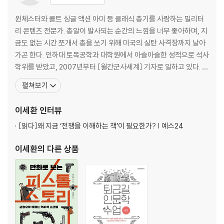
윈체스터와 콜트 싱글 액션 아미 등 클래식 총기를 사랑하는 밀리터
리 콘텐츠 전문가. 총알이 발사되는 순간의 느낌을 너무 좋아하며, 지
금도 없는 시간 쪼개서 총을 쏘기 위해 미국의 실탄 사격장까지 날아
가곤 한다. 인하대 토목공학과 대학원에서 아슬아슬한 성적으로 석사
학위를 받았고, 2007년부터 [월간군사세계] 기자로 일하고 있다. 2
016년부터 국방TV [토크멘터리 전쟁사]에 출연하여 ‘샤를 세환’이
펼쳐보기
라는 별명을 얻었으며, 고대에서 현대까지 수많은 전쟁에 쓰인 다양
한 무기와 방어구를 소개하는 ‘이세환의 무기고’ 코너를 맡고 있다. 밀
이세환
인터뷰
리터리 영화광이기도 하여 국방TV [순삭밀톡] ‘시
[읽다]
왜 지금 ‘전쟁을 이해하는 책’이 필요한가? | 예스24
이세환
의 다른 상품