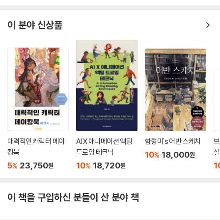
이 분야 신상품
매력적인 캐릭터 메이
AI X 애니메이션 액팅
함형미's 어반 스케치
브
킹북
드로잉 테크닉
셜
10
18,000
%
원
패
5
23,750
10
18,720
1
%
%
원
원
이 책을 구입하신 분들이 산 분야 책