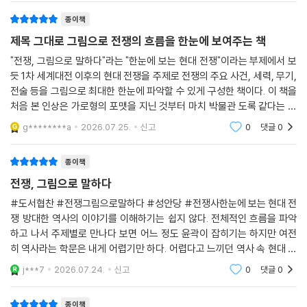
은 전쟁에 관한 이야기다. 전쟁을 좋아하지
종이책
제목 그대로 그림으로 전쟁의 흐름을 한눈에 보여주는 책
"전쟁, 그림으로 말하다"라는 "한눈에 보는 현대 전쟁"이라는 부제에서 보
듯 1차 세계대전 이후의 현대 전쟁을 주제로 전쟁의 주요 사건, 세력, 무기,
전술 등을 그림으로 최대한 한눈에 파악할 수 있게 구성한 책이다. 이 책을
처음 본 인상은 가로형의 포맷을 지닌 것부터 마치 박물관 도록 같다는 느
낌이었는데, 실제 읽으면서 받은 느낌도 도록이랑 비슷한 것 같다는 생각
g********a
2026.07.25.
신고
0
댓글
0
이었다.이
종이책
전쟁, 그림으로 말하다
#도서협찬 #전쟁그림으로말하다 #성안당 #전쟁사한눈에 보는 현대 전
쟁 방대한 역사의 이야기를 이해하기는 쉽지 않다. 전체적인 흐름을 파악
하고 나서 주제별로 만나다 보면 어느 정도 윤곽이 잡히기는 하지만 여전
히 역사라는 학문은 내게 어렵기만 하다. 어렵다고 느끼던 역사 속 현대 전
쟁에 관한 책을 만났다. 단순히 전쟁이 일어난 배경과 과정, 그리고 전쟁의
j***7
2026.07.24.
신고
0
댓글
0
결과만을 언급하고
종이책