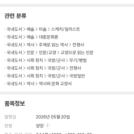
관련 분류
국내도서
예술
미술
스케치/일러스트
국내도서
예술
대중문화론
국내도서
역사
주제로 읽는 역사
전쟁사
국내도서
인문
인문/교양
교양으로 읽는 인문
국내도서
사회 정치
국방/군사
무기/병법
국내도서
사회 정치
국방/군사
전쟁사
국내도서
사회 정치
국방/군사
국방일반
국내도서
역사
역사와 문화 교양서
품목정보
발행일
2026년 05월 20일
판형
양장