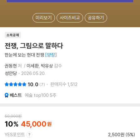
미리보기
사이즈비교
공유하기
소득공제
전쟁, 그림으로 말하다
한눈에 보는 현대 전쟁
양장
권동현
저
이세환
박유상
감수
성안당
2026.05.20.
10.0
판매지수
1,512
7
베스트
예술 top100 5주
50,000
원
10
45,000
YES포인트
2,500원 (5%)