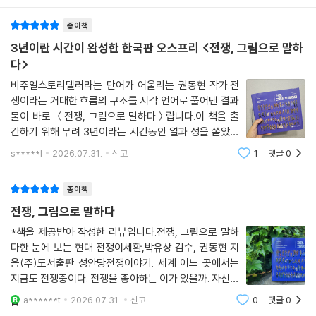
종이책
3년이란 시간이 완성한 한국판 오스프리 <전쟁, 그림으로 말하
다>
비주얼스토리텔러라는 단어가 어울리는 권동현 작가.전
쟁이라는 거대한 흐름의 구조를 시각 언어로 풀어낸 결과
물이 바로 ＜전쟁, 그림으로 말하다＞랍니다.이 책을 출
간하기 위해 무려 3년이라는 시간동안 열과 성을 쏟았다
고 하셨는데, 책 안을 들여다보면 '진짜 그 시간이 걸릴만
s*****l
2026.07.31.
신고
1
댓글
0
하다.'라는 느낌이 들 정도에요. '오스프리'라는 책은 영미
권에서 전쟁이나 역사를 그림으로 자세히 소
종이책
전쟁, 그림으로 말하다
*책을 제공받아 작성한 리뷰입니다.전쟁, 그림으로 말하
다한 눈에 보는 현대 전쟁이세환,박유상 감수, 권동현 지
음(주)도서출판 성안당전쟁이야기. 세계 어느 곳에서는
지금도 전쟁중이다. 전쟁을 좋아하는 이가 있을까. 자신의
이익을 위한 수단으로 여기는 일부를 제외하고는 대다수
a******t
2026.07.31.
신고
0
댓글
0
가 전쟁을 끝내고 평화가 오는 것을 기대할 것이다. 이 책