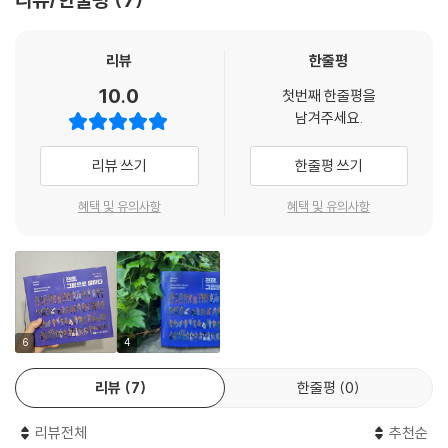
“전쟁은 옛날이야기, 먼 나라 이야기처럼 보이지만, 지금도 우리의 삶을
직접 흔들고 있습니다.”
리뷰
한줄평
· 러시아-우크라이나 전쟁의 장기화
10.0
첫번째 한줄평을
· 중동의 지속적인 긴장감 고조
남겨주세요.
· 동아시아의 군사 경쟁
· 글로벌 공급망 붕괴와 안보 불확실성 확대
리뷰 쓰기
한줄평 쓰기
· 미국-이란 간 전쟁 발발
혜택 및 유의사항
혜택 및 유의사항
지금 이 순간에도 세계 어딘가에서 전쟁이 계속되고 있습니다. 세계화가
흔들리고 각국이 다시 군비를 늘리는 상황에서, ‘전쟁을 이해한다는 것’은
단순히 과거의 사건을 아는 것이 아니라, 우리가 서 있는 현실의 구조를 이
해하는 일입니다.
6
4
리뷰
7
한줄평
0
리뷰전체
추천순