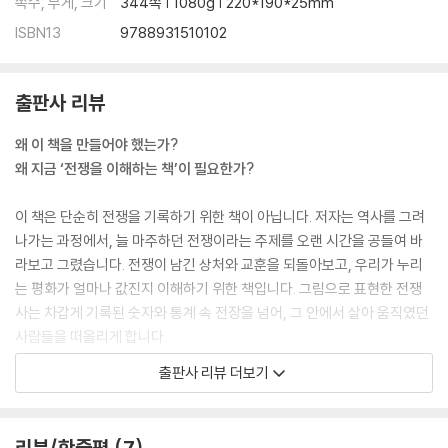
쪽수, 무게, 크기
344쪽 | 1080g | 220*190*25mm
ISBN13
9788931510102
출판사 리뷰
왜 이 책을 만들어야 했는가?
왜 지금 ‘전쟁을 이해하는 책’이 필요한가?
이 책은 단순히 전쟁을 기록하기 위한 책이 아닙니다. 저자는 역사를 그려
나가는 과정에서, 늘 마주하던 전쟁이라는 주제를 오랜 시간을 공들여 바
라보고 그렸습니다. 전쟁이 남긴 상처와 교훈을 되돌아보고, 우리가 누리
는 평화가 얼마나 값진지 이해하기 위한 책입니다. 그림으로 표현한 전쟁
사는 차갑게 기록된 숫자와 통계 속 전장을 넘어, 그 안에서 살아 움직였던
사람들을 떠올리게 합니다.
출판사 리뷰 더보기
우리는 인류 역사상 가장 평화로운 시대에 살다고 말합니다. 그러나 실제
세계는 그 어느 때보다 불안정합니다.
리뷰/한줄평
7