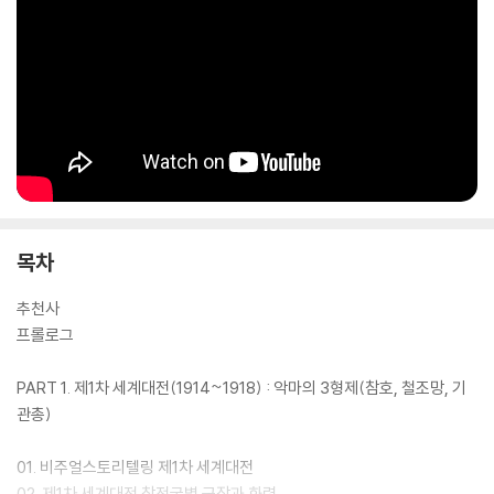
름’으로 이해할 수 있게 표현하였고, 기술·전술의 진화를 체계적으로 비교
한다. 따라서 군사·역사 비전공자도 쉽게 읽을 수 있게 구성했으며, 내 아이
와도 함께 볼 수 있는 세대를 아우르는 단 한 권의 전쟁 도서이다.
목차
추천사
프롤로그
PART 1. 제1차 세계대전(1914~1918) : 악마의 3형제(참호, 철조망, 기
관총)
01. 비주얼스토리텔링 제1차 세계대전
02. 제1차 세계대전 참전국별 군장과 화력