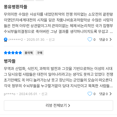
한’ 주권자의 존재는 체제 내 권력관계를 분명히 하기는커녕 오히려 흐릿
년 7월의 사태를 제대로 이해할 수 있다는 것이다. 이를 위해 전쟁에 앞서
종이책
구매
하게 했다.
연달아 일어난 국제 ‘위기들’을 단순히 재론하는 수준을 넘어 그 사건들이
몽유병환자들
이것은 이를테면 쿠바 미사일 위기 때처럼 선택지들을 면밀히 검토한 두
어떻게 경험되었는지, 인식을 구조화하는 서사에 어떻게 엮여 들어갔는
강대국의 추론을 재구성하는 문제가 아니라, 믿음과 신뢰의 수준은 낮고
무의미한 수많은 사상자를 내었던최악의 전쟁 의미없는 소모전의 끝판왕
지, 어떻게 행위를 추동했는지 이해할 필요가 있다. 저자는 의사결정자들
(심지어 동맹들끼리도) 적대감과 피해망상의 수준은 높은 집행부들이 상
이였던1차세계대전의 시작을 담은 작품나비효과처럼막상 수많은 사망자
의 결정을 최대한 그들 자신의 위치에서 이해하고자 전쟁이 ‘왜’ 일어났느
대의 의도를 제대로 알지 못한 채 속사포처럼 주고받은 상호작용을 이해하
들은 전혀 아무런 상관없이그저 큰의미없는 체제 비논리적인 국가 집행부
냐는 물음보다는 ‘어떻게’ 일어났느냐는 물음에 주목한다. 유럽을 전쟁으
수뇌부들의결정으로 죽어버린 그냥 결과를 생각하니미치도록 무섭고 답
는 문제다. 이런 국제관계에 내재하는 휘발성은 각 집행부 내부의 권력 유
로 이끄는 결정을 내린 사람들은 어째서 그렇게 행동하고, 상황을 그렇게
답한 생각만 들었다
동성과 체제의 한 중심점에서 다른 중심점으로 권력이 이동하는 경향 때문
r******2
2025.01.30.
신고
0
댓글
0
바라보았을까? 수많은 자료에서 찾아볼 수 있는 개인들의 두려움과 불길
에 더욱 커졌다. 외무부 내부의 알력과 논쟁은 더 경직된 정책 환경에서라
한 예감은 흔히 바로 그 개인들에게서 나타나는 오만하고 허풍 떠는 태도
면 억압되었을 의문과 반대 의견을 허용했다는 점에서 유익하기도 했을 것
와 어떻게 연결되었을까? 알바니아 문제와 ‘불가리아 차관’ 같은 전쟁 이전
종이책
구매
이다. 그러나 분명 위험이 편익보다 컸다. 아가디르 위기 때나 1914년 6월
의 이국적 특징들이 어째서 그토록 중요했고, 또 정치권력을 가지고 있던
병자들
28일 이후처럼 분쟁을 빚을 가능성이 있는 양쪽에서 매파가 신호 보내기
사람들에게 어떻게 파악되었을까? 의사결정자들은 국제 정세나 외부 위
무역과 산업화, 식민지, 과학의 발전과 그것을 기반으로하는 이성의 시대.
과정을 장악할 경우, 위기가 빠르고도 예측 불가능하게 고조될 수 있었다.
협을 논할 때 실질적인 무언가를 보고 있었던 걸까, 아니면 그들 자신의 두
그 당시유럽 사람들은 대전이 일어나리라고는 생각도 못하고 있었다. 전쟁
---「유럽 외교정책의 뭇소리 중 ‘권력의 유동성’」중에서
려움과 욕구를 적에게 투영하고 있었던 걸까? 아니면 둘 다였을까? 저자
초기만해도 꼭 어디 놀러가는냥 웃고 장난치는 군인들의 모습이 떠오른다.
는 1914년 여름 이전과 여름 동안 핵심 행위자들이 차지하고 있던 매우 역
각국 정부의 수뇌부들을 누구할거없이 당대 지식인이고 똑똑한 사람들이
우리는 중요한 구별을 해야 한다. 프랑스 또는 러시아의 전략가들은 동맹
동적인 ‘결정하는 위치들’을 최대한 생생하게 재구성함으로써 독자들이 이
었건만 그들은 잘못된 판단과 방향으로 가고 말았다. 꿈속을 헤매는 병자
p****o
2024.05.01.
신고
0
댓글
0
국을 상대로 침략전쟁을 개시하는 계획에 관여한 적이 없다. 지금 우리가
러한 질문들에 스스로 답을 찾을 수 있게 안내한다.
들이었다.
다루는 것은 시나리오이지 계획 자체가 아니다. 그렇다 해도 양국 정책수
리뷰 전체보기
립자들은 자신들의 행동이 독일에 미칠 법한 영향을 놀라울 정도로 대수롭
저자는 그들의 미래가 닫혀 있었다고 전제하는 우를 범하지 않는다. 오히