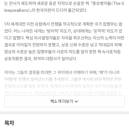
는 찬사가 쇄도하며 새로운 표준 저작으로 손꼽힌 책. 『몽유병자들(The S
leepwalkers)』의 한국어판이 드디어 출간되었다.
1차 세계대전 이전 유럽에서 전쟁을 적극적으로 계획한 국가 집행부는 없
었다. 어느 나라든 내게는 ‘방어적’ 의도가, 상대에게는 ‘공격적’ 의도가 있
다고 말했다. 핵심 의사결정자들은 자국을 최우선하는 자신의 노력이 어떤
결과로 이어질지 전망하지 못했고, 상호 신뢰 수준은 낮고 적대감과 피해
망상의 수준은 높은 집행부들이 서로의 의도를 알지 못한 채 속사포처럼
상호작용한 결과, 최악의 대참사가 일어났다.
저자는 그들의 결정을 최대한 그 위치에서 이해하기 위해, ‘왜’가 아니라
‘어떻게’ 전쟁이 일어났는지를 주목한다. 그들은 역사의 비인격적인 전진
운동에 보조를 맞춘 조력자, 체제의 논리에 따라 움직인 꼭두각시에 불과
했던 것이 아니라, 행위능력으로 가득하고 충분히 다른 미래를 실현할 수
있는 주역이었다. 전쟁은 불가피한 귀결이 아니라 그들이 내린 연쇄 결정
책소개 더보기
의 정점이었다.
21세기 세계 정세는 100년 전 유럽과 매우 흡사하다. 냉전이 끝난 이래 안
목차
정적인 세계 양극 체제가 복잡하고 예측 불가능한 여러 세력에 자리를 내