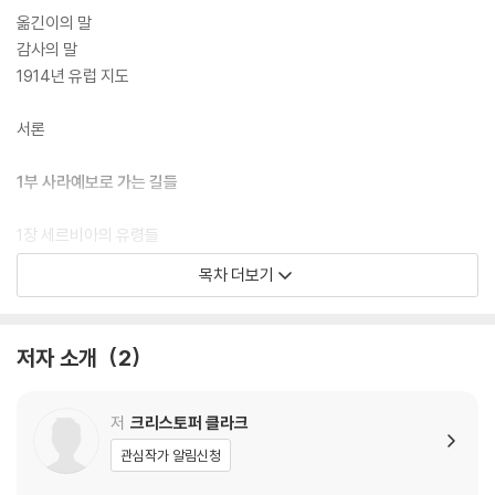
주었고, 그 와중에 제국들이 쇠퇴하고 신흥 국가들이 부상했다. 1914년 여
옮긴이의 말
름 위기의 경과를 읽는 독자들은 필시 그 생생한 현대성을 알아차릴 것이
감사의 말
다. 특히 우발적 분쟁의 가능성과 함께 살아온 한국 독자들에게 이 책의 이
1914년 유럽 지도
야기는 매우 중요한 통찰을 제공할 것이다.
서론
1부 사라예보로 가는 길들
1장 세르비아의 유령들
베오그라드 암살사건 | ‘무책임한 분자들’ | 심상지도 | 결별 | 격화 | 세 차
목차 더보기
례 튀르크 전쟁 | 대공 암살 음모 | 니콜라 파시치, 대응하다
2장 특성 없는 제국
저자 소개
2
갈등과 평형 | 체스 선수들 | 거짓말과 위조 | 기만적 고요 | 매파와 비둘기
파
저
크리스토퍼 클라크
2부 분열된 대륙
관심작가 알림신청