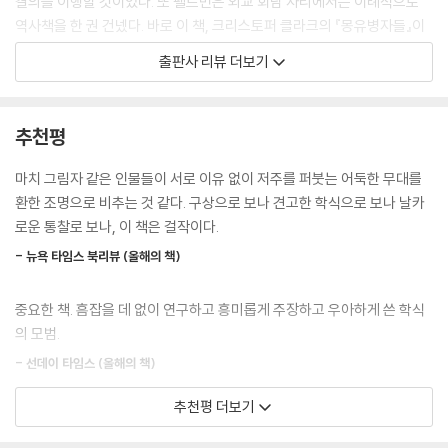
결의를 이행할 것이었다. 또 펠트먼은 외교 회담 자리에서는 이례적으로
권력과 부의 중심지들과는 거리가 먼 주변부 지역)는 어떻게 그토록 엄청
역사책을 한 권 건넸다. 바로 이 책, 크리스토퍼 클라크의 『몽유병자들』이
난 위기의 무대가 되었는가? 데탕트 시대로 들어서는 듯했던 국제 체제는
다. 100년도 더 전에 유럽에서 일어난 전쟁의 원인을 다룬, 한국어도 아닌
출판사 리뷰 더보기
어떻게 전면전으로 치달았는가? 3부에서는 사라예보 암살로 시작해 핵심
영어로 쓰인 두꺼운 역사책을 북한 외무상에게 전달한 펠트먼의 행위에는
적 결정 중심지들 사이의 상호작용을 검토하고, 위기 고조를 위한 계산과
분명 외교적 메시지가 담겨 있었을 것이다. 그 메시지는 무엇이었을까?
오해, 결정을 조명하는 등 7월 위기 자체에 관한 서사를 제공한다.
추천평
이 책의 중심 주장은 핵심 의사결정자들이 걸어간 길들을 밝혀야만 1914
- “걸작(masterpiece)” - [뉴욕 타임스] [월스트리트 저널] [데일리 메
년 7월의 사태를 제대로 이해할 수 있다는 것이다. 이를 위해 전쟁에 앞서
일]
마치 그림자 같은 인물들이 서로 이유 없이 저주를 퍼붓는 어둑한 무대를
연달아 일어난 국제 ‘위기들’을 단순히 재론하는 수준을 넘어 그 사건들이
- “기념비적인, 계시적인, 심지어 혁명적인 책” - [보스턴 글로브]
환한 조명으로 비추는 것 같다. 구상으로 보나 견고한 학식으로 보나 날카
어떻게 경험되었는지, 인식을 구조화하는 서사에 어떻게 엮여 들어갔는
- “1차 세계대전의 원인에 관한 최상의 서술” - [가디언] [워싱턴 포스트]
로운 통찰로 보나, 이 책은 걸작이다.
지, 어떻게 행위를 추동했는지 이해할 필요가 있다. 유럽을 전쟁으로 이끄
- “새로운 표준 저작” - [포린 에퍼어스]
는 결정을 내린 사람들은 어째서 그렇게 행동하고, 상황을 그렇게 바라보
- 뉴욕 타임스 북리뷰 (올해의 책)
- “빈틈없는 연구, 섬세한 분석, 우아한 산문을 결합한 아름다운 저술” -
았을까? 수많은 자료에서 찾아볼 수 있는 개인들의 두려움과 불길한 예감
[워싱턴 포스트]
은 흔히 바로 그 개인들에게서 나타나는 오만하고 허풍 떠는 태도와 어떻
중요한 책. 흠잡을 데 없이 연구하고 흥미롭게 주장하고 우아하게 쓴 학식
- [인디펜던트] [선데이 타임스] [파이낸스 타임스] 등 올해의 책 선정
게 연결되었을까? 알바니아 문제와 ‘불가리아 차관’ 같은 전쟁 이전의 이국
의 모범.
- [로스앤젤레스 타임스] 도서상, 로라 섀넌 상 수상
적 특징들이 어째서 그토록 중요했고, 또 정치권력을 가지고 있던 사람들
- 선데이 타임스 (올해의 책)
에게 어떻게 파악되었을까? 의사결정자들은 국제 정세나 외부 위협을 논
지난 2014년 서구에서는 1차 세계대전 개전 100주년을 맞아 전전(戰前)
할 때 실질적인 무언가를 보고 있었던 걸까, 아니면 그들 자신의 두려움과
추천평 더보기
유럽을 새롭게 조명한 저작들이 앞다투어 출간되었다. 마거릿 맥밀런의
근래에 많은 분석가들은 1차 세계대전의 가장 큰 책임을 독일에 지우는 경
욕구를 적에게 투영하고 있었던 걸까? 아니면 둘 다였을까? 나의 목표는 1
『평화를 끝낸 전쟁』, 션 맥미킨의 『1914년 7월』, 맥스 헤이스팅스의 『191
향을 보였다. 클라크는 기존 해석과 달리 여러 나라의 정치인들이 전쟁에