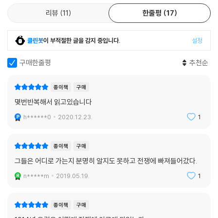
지 않게 생각했다. 프랑스 정책수립자들은 군사적 위협의 균형이 얼마만큼
려 그들에게 다양한 선택지가 열려 있었고 그들 각자 실제 역사와는 다른
독일에 불리하게 기울었는지를 알고 있었다. 1914년 6월 프랑스 참모본부
미래의 씨앗을 품고 있었다고 힘주어 말한다. 그들은 역사의 비인격적인
리뷰
11
한줄평
17
의 보고서는 “군사적 상황이 독일에 불리하게 변경되었다”라고 만족스러
전진 운동에 보조를 맞춘 조력자, 체제의 논리에 따라 움직인 꼭두각시에
운 투로 지적했으며, 영국의 군사적 평가도 별반 다르지 않았다. 하지만 자
불과했던 것이 아니라 행위능력으로 가득하고 충분히 다른 미래를 실현할
신들의 행동은 전적으로 방어적인 것이고 적에게만 공격적인 의도가 있다
클린봇
이 부적절한 글을 감지 중입니다.
설정
수 있는 주역이었다. 전쟁은 불가피한 귀결이 아니라 그들이 내린 연쇄 결
고 생각했던 까닭에, 핵심 정책수립자들은 자신들의 결정이 베를린의 선택
정의 정점이었다. 물론 그렇다고 우발성에만 초점을 맞추어서는 안 될 것
구매한줄평
추천순
지를 줄일 가능성을 진지하게 고려하지 않았다. 이는 국제관계 이론가들이
이다. 저자가 의도하는 핵심은 ‘균형’이다. “1차 세계대전이 어째서 일어나
‘안보 딜레마’라고 부르는 상황, 즉 한 국가가 자국의 안보를 강화하기 위해
지 않을 수도 있었는지 이해하는 것은 그 자체로 중요하지만, 이 통찰은 전
취하는 조치가 “다른 국가들을 불안하게 만들고 최악의 사태에 대비하도
종이책
구매
쟁이 실제로 어떻게, 그리고 왜 일어났는가에 대한 이해와 균형을 이루어
록 몰아가는” 상황을 뚜렷하게 보여준 사례였다. ---「마지막 기회: 데탕트
몇번반복해서 읽고있습니다
야 한다.”(563쪽)
와 위험, 1912~1914」중에서
h******0
2020.12.23.
1
1914년 유럽에서 21세기의 세계를 읽다
이와 얼추 비슷한 일이 우리가 역사적 사건에 대해, 특히 1차 세계대전처럼
- 100년 전 전쟁사를 들여다보아야 하는 이유
재앙적인 사건에 대해 숙고할 때에도 일어난다. 그런 사건은 일단 발생하
종이책
구매
고 나면 우리에게 필연적으로 발생했다는 느낌을 준다(또는 그런 느낌을
그들은 어디로 가는지 분명히 알지도 못하고 전쟁에 빠져들어갔다.
앞서 말한 펠트먼의 책 선물에 대해 [워싱턴 포스트]의 칼럼니스트 데이비
주는 것으로 보인다). 이 과정은 여러 차원에서 진행된다. 우리는 1차 세계
드 이그나티우스는, 펠트먼이 의도하지 않은 분쟁이 발생할 위험성에 대한
n*****m
2019.05.19.
1
대전 핵심 주역들의 서신과 연설, 회고록에서 이 과정을 찾아볼 수 있다. 그
메시지를 극대화하기 위해 책을 건넸다고 분석했다. 펠트먼에게 이 책은
들은 대안이 전혀 없었고 전쟁이 ‘불가피’했으며, 따라서 아무도 막을 수 없
‘의도하지 않은 분쟁’의 위험을 일깨우는 데 안성맞춤이었을 것이다. 1차
었다고 재빨리 강조했다. 이렇게 불가피성을 말하는 서사들은 여러 형태로
종이책
구매