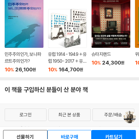
선택함으로써 대륙 전쟁을 촉발할 경우, 독일의 행위로 인한 위험이 아니
라 전쟁을 통해 유럽 체제의 균형을 조정하려는 러시아의 강한 결의가 드
러날 것이었다. 다소 아전인수격인 이 관점에서 보면, 독일은 위험을 감수
하고 있었던 것이 아니라 위협을 시험하고 있었던 셈이다. 전쟁 발발을 앞
둔 몇 달 동안 러시아의 위협을 자주 언급한 베트만의 심중에는 이런 논리
가 있었다. ---「확산되는 파문」중에서
1914년 전쟁 발발은 온실 안에서 연기 나는 권총을 손에 쥔 채로 시체를 지
민주주의인가, 보나파
유럽 1914- 1949 + 유
슈타지랜드
위
켜보는 범인을 발견하며 끝나는 애거서 크리스티 류의 드라마가 아니다.
르트주의인가?
럽 1950- 2017 + 유럽
10
24,300
1
이 이야기에는 연기 나는 총이 없다. 아니, 더 정확히 말하면 주요 인물들
%
원
1815- 1914 세트
10
26,100
10
164,700
%
%
원
원
모두가 연기 나는 총을 쥐고 있다. 이렇게 보면 1차 세 계대전 발발은 범죄
가 아닌 비극이었다.
--- 결론 중에서
이 책을 구입하신 분들이 산 분야 책
로그인
최근 본 상품
주문/배송
고객센터 1544-3800
티켓 1544-6399
중고샵 1566-4295
선물하기
바로구매
카트담기