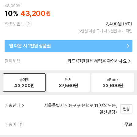
48,000
원
10
43,200
YES포인트
2,400원 (5%)
5만원 이상 구매 시 2천원 추가 적립
앱 다운 시 1천원 상품권
결제혜택
카드/간편결제 혜택을 확인하세요
종이책
원서
eBook
43,200
원
37,560
원
33,600
원
배송안내
서울특별시 영등포구 은행로 11(여의도동,
변경
일신빌딩)
배송비
무료