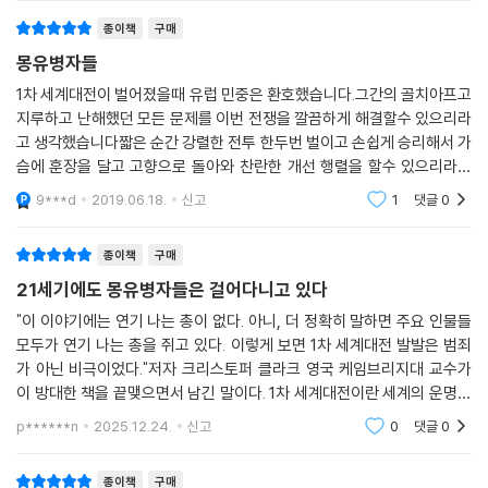
개전 이전부터 시작되어 1919년 베르사유 조약의 ‘전쟁 책임’ 조항(전쟁
왜 그런 결
탁월하다. 맵시 있게 썼을 뿐 아니라 학식도 최고다. 앞으로 1차 세계대전
독 밖에서 운영된 더 작고 더 기민한 국가안전보장회의(NSC) 측에서 참
발발의 책임은 독일과 그 맹방들에게 있다)과 그에 따른 막대한 배상금 부
의 기원에 관한 어떤 분석도 이 권위 있는 저서를 피해가지 못할 것이다.
전을 강하게 지지하며 사실상 전쟁을 피할 수 없을 때까지 베트남에 대한
과, 1960년대 독일 역사가 프리츠 피셔의 ‘피셔 테제’(독일 카이저 빌헬름
종이책
구매
대통령의 선택지들을 줄여나갔다.
- 이언 커쇼 ('BBC 히스토리')
2세와 그의 각료들이 유럽에서 독일의 고립을 타파하고, 국내 불만 세력을
몽유병자들
그렇지만 1차 세계대전 이전 유럽의 상황은 한 가지 중요한 측면에서 달랐
억누르고, 무엇보다 세계 강국으로 발돋움하기 위해 사전에 전쟁을 계획하
1차 세계대전이 벌어졌을때 유럽 민중은 환호했습니다.그간의 골치아프고
다(그리고 더 나빴다). 내부에서 어떤 갈등이 벌어진다 해도 미국 집행부
바바라 터크먼의 8월의 포성 이후 1차 세계대전의 기원에 관한 가장 술술
고 결국 실행에 옮겼다는 관점)를 거쳐 지금까지 면면히 이어지고 있다. 그
지루하고 난해했던 모든 문제를 이번 전쟁을 깔끔하게 해결할수 있으리라
는 (입헌적 관점에서 보면) 사실 외교정책에 대한 집행 결정의 궁극적 책
읽히는 서술이다. 차이점이라면 몽유병자들은 최상급 학자가 애정을 기울
에 반해 이 책을 포함해 앞서 언급한 최근 저작들은 대체로 유럽 국가들의
고 생각했습니다짧은 순간 강렬한 전투 한두번 벌이고 손쉽게 승리해서 가
임이 명백히 대통령에게 있는, 권한의 초점이 아주 분명한 조직이다. 전전
여 연구한 저서라는 것이다. 국제관계 역사상 최악으로 꼽을 만한 집단적
공동 책임을 강조한다. 특히 저자는 다자간 상호작용을 도외시한 채 단 한
슴에 훈장을 달고 고향으로 돌아와 찬란한 개선 행렬을 할수 있으리라고
유럽 정부들은 그렇지 않았다. 영국 정부의 경우, 과연 그레이 외무장관에
실수에 대해 이보다 나은 서사는 앞으로 나오기 어려울 것이다.
국가에 전쟁 책임을 지우거나 교전국들의 ‘유책 순위’를 매기는 견해가 증
생각을 했지요.산업화를 이룩하고 막강한 화력으로 비산업화된 지역을 휩
9***d
2019.06.18.
신고
1
댓글
0
게 내각 또는 의회와 상의하지 않고서 외국 정부에 약속할 권리가 있는지
거에 부합하지 않는다는 것을 세밀한 서술로 설득력 있게 입증한다. 이 책
쓸었던 식민지들의
- 니얼 퍼거슨 (하버드대학 역사학 교수)
계속 의문이었다. 실은 이런 의문이 워낙 강했기에 그레이가 자신의 의도
을 다 읽은 독자라면 (영국은 차치하더라도) 프랑스와 러시아의 책임이 적
를 명확한 성명으로 밝히지 못했던 것이다.
종이책
구매
어도 독일과 오스트리아-헝가리의 책임 못지않다는 데 동의할 것이다. 이
1차 세계대전의 원인을 설득력 있게 검토하는 이 책은 논쟁이 분분한 주제
프랑스 상황은 더욱 불분명했다. 외무부, 내각, 대통령 사이의 주도권 균형
21세기에도 몽유병자들은 걸어다니고 있다
러한 관점에서 보면 1914년 전쟁은 유럽 국가들이 공유하던 정치 문화의
를 설명하는 새로운 표준 저작이 될 자격이 있다.
이 여전히 정리되지 않고 있었으며, 능수능란하고 단호한 푸앵카레마저 1
소산, 특정 국가의 범죄가 아닌 공동의 비극이었다.
"이 이야기에는 연기 나는 총이 없다. 아니, 더 정확히 말하면 주요 인물들
914년 봄에 그를 정책수립 과정에서 완전히 배제하려는 노력에 직면했다.
- 앤드루 모러브치크 (프린스턴대학 교수, 포린 에퍼어스)
모두가 연기 나는 총을 쥐고 있다. 이렇게 보면 1차 세계대전 발발은 범죄
오스트리아-헝가리에서, 그리고 그보다 덜한 정도로 러시아에서, 외교정
가 아닌 비극이었다."저자 크리스토퍼 클라크 영국 케임브리지대 교수가
1914년의 핵심 의사결정자들은 구조와 체제의 꼭두각시가 아니라
책을 수립할 권한은 느슨하게 연결된 정치 엘리트들의 다층구조 주변을 유
이 방대한 책을 끝맺으면서 남긴 말이다. 1차 세계대전이란 세계의 운명을
행위능력으로 가득한 주역이었다
동하다가 누가 더 효과적이고도 결연한 결속을 이루어내느냐에 따라 체제
뒤바꾼 사건에 대해 특정 대상만을 악마화하거나 비난하는 것은 의미가 없
p******n
2025.12.24.
신고
0
댓글
0
의 각기 다른 부분들에 집중되었다. 이런 경우 예컨대 독일에서처럼 ‘지고
다. 그리고 이
이 책의 중심 주장은 핵심 의사결정자들이 걸어간 길들을 밝혀야만 1914