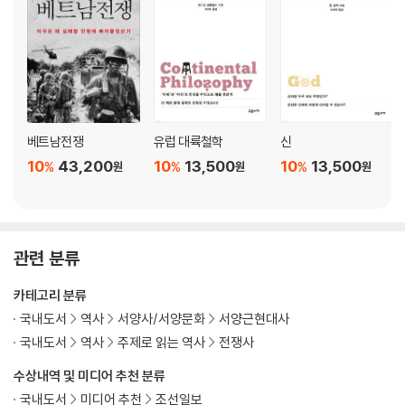
12장 마지막 날들
낯선 빛이 유럽 지도로 내려오다 | 푸앵카레, 파리로 돌아오다 | 러시아, 군
대를 동원하다 | 어둠 속으로 뛰어들기 | “뭔가 오해가 생긴 게 틀림없습니
다” | 폴 캉봉의 시련 | 영국, 개입하다 | 벨기에 | 군화
베트남전쟁
유럽 대륙철학
신
결론
10
43,200
10
13,500
10
13,500
%
%
%
원
원
원
주
찾아보기
관련 분류
카테고리 분류
국내도서
역사
서양사/서양문화
서양근현대사
국내도서
역사
주제로 읽는 역사
전쟁사
수상내역 및 미디어 추천 분류
국내도서
미디어 추천
조선일보