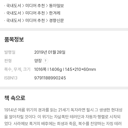
국내도서
미디어 추천
동아일보
국내도서
미디어 추천
한겨레
국내도서
미디어 추천
경향신문
품목정보
발행일
2019년 01월 28일
판형
양장
쪽수, 무게, 크기
1016쪽 | 1406g | 145*210*60mm
ISBN13
9791188990245
책 속으로
1914년 여름 위기의 경과를 읽는 21세기 독자라면 필시 그 생생한 현대성
을 알아차릴 것이다. 이 위기는 자살폭탄 테러단과 자동차 행렬로 시작되
었다. 사라예보 폭거의 배후에는 희생과 죽음, 복수를 찬양하는 자칭 테러