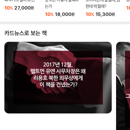
는가
한테 먹힐래?
10
27,000
1
%
원
10
18,000
10
15,300
%
%
원
원
카드뉴스로 보는 책