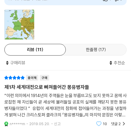
정책의 뭇소리」중에서
것을 설명하는 대가다운 작업을 해냈다.
이 책은 3부로 나뉜다. 1부에서는 반목하다가 전쟁에 불을 붙인 세르비아
AI 리뷰가 도움이 되었나요?
1
0
- 보스턴 글로브
와 오스트리아-헝가리에 초점을 맞추어 사라예보 암살사건 전야까지 두
설령 전전 유럽 강국들에서 통일되고 일관된 목표를 추구하는 응집된 집행
나라의 상호작용을 따라간다. 2부에서는 서사를 중단하고 4개 장에서 다
부가 외교정책을 구상하고 관리했다고 가정할지라도, 그들 사이 관계를 재
음 네 가지 질문을 한다. ① 유럽은 어떻게 적대하는 두 진영으로 양극화되
1차 세계대전의 원인에 관한 최상의 서술. 클라크는 이 비논리적인 분쟁을
구성하는 것은 벅찬 과제다. 어떤 두 강국의 관계도 나머지 모든 강국과의
었는가? ② 유럽 국가들은 외교정책을 어떻게 수립했는가? ③ 발칸반도
맥락 안에 탁월하게 담아낸다.
관계를 고려하지 않고는 충분히 이해할 수 없기 때문이다. 그런데 1903~1
(유럽에서 권력과 부의 중심지들과는 거리가 먼 주변부 지역)는 어떻게 그
- 가디언
914년 유럽의 현실은 ‘국제관계’ 모델이 시사하는 것보다도 더 복잡했다.
토록 엄청난 위기의 무대가 되었는가? ④ 데탕트 시대로 들어서는 듯했던
각료들의 약한 결속력이 특징인 체제에서 군주의 종잡을 수 없는 개입, 모
국제 체제는 어떻게 전면전으로 치달았는가? 3부에서는 사라예보 암살로
리뷰
11
한줄평
17
거장 역사가 클라크는 중대한 결정의 순간들을 생생하게 재구성하는 한편
호한 민군 관계, 핵심 정치인들의 적대적인 경쟁으로 인해, 그리고 여기에
시작해 핵심적 결정 중심지들 사이의 상호작용을 검토하고, 위기 고조를
그런 결정을 유도한 맥락을 능수능란하게 스케치한다. 걸작이다.
더해 안보 문제로 때때로 위기가 발생하고 긴장이 고조되는 상황에서 비판
위한 계산과 오해, 결정을 조명하는 등 7월 위기 자체에 관한 서사를 제공
구매리뷰
추천순
적인 대중언론의 선동으로 인해, 이 기간 동안 국제관계의 불확실성이 전
- 월스트리트 저널
한다.
례 없이 높아졌다. 그 귀결인 오락가락 정책과 헷갈리는 신호 때문에 역사
종이책
구매
가들뿐 아니라 전쟁 직전의 정치인들도 국제 정세를 읽어내기가 어려웠다.
“왜” 발발했는가가 아니라 “어떻게” 일어났는가로
이 주제에 관한 단연 최고의 책. 빈틈없는 연구, 섬세한 분석, 우아한 산문
제1차 세계대전으로 빠져들어간 몽유병자들
국제 정세에 주목하는 견해를 지나치게 강조하는 것은 잘못일 것이다. 모
- 1차 세계대전의 책임론을 넘어
을 결합한 보기 드물게 아름다운 저술이다. 엄청난 노고가 담긴 탁월함이
든 복잡한 정치 집행부는, 설령 권위주의적인 집행부라 해도, 내부 갈등과
“이런 의미에서 1914년의 주역들은 눈을 부릅뜨고도 보지 못하고 꿈에 사
놀라움과 경외감을 자아낸다. 학자들은 알아야 한다. 훌륭한 역사가 훌륭
변동을 겪는다. 20세기 미국의 외교관계를 다루는 문헌들은 정부 내 권력
로잡힌 채 자신들이 곧 세상에 불러들일 공포의 실체를 깨닫지 못한 몽유
지금까지 1차 세계대전의 원인에 대한 논의는 주로 전쟁이 ‘왜’ 발발했는가
한 이야기일 수 있음을.
투쟁과 음모에 대해 길게 서술한다. 미국의 베트남전 참전에 관한 탁월한
병자들이었다.” 유럽이 세계대전의 참화에 접어들어가는 과정을 냉철하
에 초점이 맞춰져왔다. 이는 2000만 명의 목숨을 앗아간 대참사가 ‘누구’
- 워싱턴 포스트
게 밝혀 나간 크리스토퍼 클라크의 『몽유병자들』의 마지막 문장은 이렇다.
연구에서 앤드류 프레스턴이 보여준 대로, 린든 B. 존슨과 존 F. 케네디 대
때문에 일어났느냐라는 책임론으로 흐르기 십상이다. 이런 책임 지우기는
이 문장 하나로 그가 제1차 세계대전의 국가들, 그리고 그 나라의 주역들이
통령이 개전을 꺼렸고 국무부에서 대체로 개입에 반대했음에도, 의회의 감
n*****m
2019.05.20.
신고
10
댓글
2