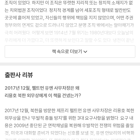
조직이 있었다. 하지만 이 조직은 뚜렷한 지리적 또는 정치적 소재지가 없
는 치외법권 조직이었다. 정치적 경계를 넘어 세포조직 형태로 발칸반도
곳곳에 흩어져 있었고, 자신들의 행위에 책임을 지지 않았으며, 어떤 주권
정부와의 연계도 겉으로 드러나지 않았고 분명 조직 밖에서는 알아채기가
극히 어려웠다. 어떻게 보면 1914년 7월 위기는 1980년대보다 오늘날의
우리에게 더 가깝다고, 더 또렷하게 보인다고 말할 수도 있다. 냉전이 끝난
이래 안정적인 세계 양극 체제가 더 복잡하고 예측 불가능한 여러 세력에
책 속으로 더보기
자리를 내주었고, 그 와중에 제국들이 쇠퇴하고 신흥 국가들이 부상했다
(이는 1914년 유럽과 비교해보고 싶은 국제 정세다). 이런 시각 변화는 유
럽이 전쟁에 이른 이야기를 다시 생각해보도록 자극한다. 이 도전에 응한
출판사 리뷰
다는 것은 과거를 현재의 입맛에 맞게 재구성하는 천박한 현재주의를 받아
들인다는 뜻이 아니다. 오히려 우리의 바뀐 관점에서 더 분명하게 볼 수 있
2017년 12월, 펠트먼 유엔 사무차장은 왜
는 과거의 특징들이 있음을 인정하는 것이다. --- 서론 중에서
리용호 북한 외무상에게 이 책을 건넸는가?
이 책은 3부로 나뉜다. 1부에서는 반목하다가 전쟁에 불을 붙인 세르비아
2017년 12월, 북한을 방문한 제프리 펠트먼 유엔 사무차장은 리용호 북한
와 오스트리아-헝가리에 초점을 맞추어 사라예보 암살사건 전야까지 두
외무상을 만나 ‘우발적 충돌 방지’를 위한 3대 요구사항을 밝혔다. 요구 내
나라의 상호작용을 따라간다. 2부에서는 서사를 중단하고 4개 장에서 다
용은 2009년 중단된 군 연락채널을 복원해 우발적인 전쟁의 위험을 줄일
음 네 가지 질문을 한다. 유럽은 어떻게 적대하는 두 진영으로 양극화되었
것, 미국과 대화할 준비가 되었다는 신호를 보낼 것, 유엔 안보리의 비핵화
는가? 유럽 국가들은 외교정책을 어떻게 수립했는가? 발칸반도(유럽에서