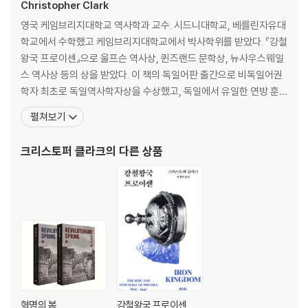
3장 유럽의 양극화, 1887~1907
Christopher Clark
위험한 관계: 프랑스-러시아 동맹 | 파리의 판단 | 영국, 중립을 끝내다 | 늦
영국 케임브리지대학교 역사학과 교수. 시드니대학교, 베를린자유대
깎이 제국 독일 | 대전환점? | 벽에 악마 그리기
학교에서 수학했고 케임브리지대학교에서 박사학위를 받았다. 『강철
왕국 프로이센』으로 울프슨 역사상, 퀸즈랜드 문학상, 뉴사우스웨일
4장 유럽 외교정책의 뭇소리
스 역사상 등의 상을 받았다. 이 책의 독일어판 출간으로 비독일어권
주권을 쥔 의사결정자들 | 상트페테르부르크에서는 누가 통치했는가? |
학자 최초로 독일역사학자상을 수상했고, 독일에서 유일한 연방 훈
파리에서는 누가 통치했는가? | 베를린에서는 누가 통치했는가? | 에드워
장인 독일연방공화국 공로장을 받았다. 그 밖의 저서로는 『몽유병자
펼쳐보기
드 그레이 경의 불안한 우위 | 1911년 아가디르 위기 | 군인과 민간인 | 언
들: 1914년 유럽은 어떻게 전쟁에 이르게 되었는가』(Sleepwalker
론과 여론 | 권력의 유동성
s: How Europe went to War in 1914)를 비롯해, 『카이저 빌헬름
크리스토퍼 클라크
의 다른 상품
2세: 권력의 삶』(Kaiser Wi
5장 얽히고설킨 발칸
리비아 공습 | 발칸 난투극 | 갈팡질팡 | 1912~1913년 겨울 발칸 위기 | 불
가리아냐 세르비아냐 | 오스트리아의 곤경 | 프랑스-러시아 동맹의 발칸
화 | 속도를 올리는 파리 | 압박받는 푸앵카레
6장 마지막 기회: 데탕트와 위험, 1912~1914
데탕트의 한계 | ‘지금이 아니면 안 된다’ | 보스포루스의 독일인들 | 발칸
개시 시나리오 | 남성성의 위기? | 미래는 얼마나 열려 있었나
혁명의 봄
강철왕국 프로이센