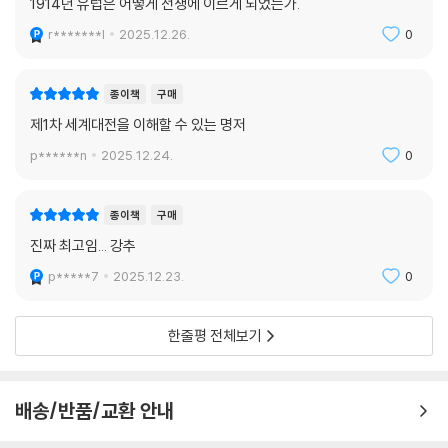
세계대전 이전 유럽은 어느 나라든 내게는 ‘방어적’ 의도가, 상대에게는 ‘공
나타난다. 다른 국가나 행위자에게 그저 책임을 전가하기도 하고, 개별 행
격적’ 의도가 있다고 말하는 세계였다. 초지일관 전쟁을 역설한 호전파가
1914년 유럽은 어떻게 전쟁에 이르게 되었는가.
위자들의 의지와 관계없이 체제 자체에 전쟁을 낳는 성향이 있다고 주장하
일부 있기는 했지만, 집행부 전체를 놓고 볼 때 전쟁을 적극적으로 계획한
r*******l
2025.12.26.
0
기도 하고, 역사나 숙명의 비인격적인 힘에 호소하기도 한다.
국가는 없었다. 그럼에도 믿음과 신뢰의 수준은 (심지어 동맹들끼리도) 낮
1차 세계대전의 원인들에 대한 탐구는 근 한 세기 동안 관련 문헌을 지배하
고 적대감과 피해망상의 수준은 높은 집행부들이 서로의 의도를 제대로 알
며 이런 추세를 강화해왔다. 전전 수십 년 동안의 유럽을 종횡으로 샅샅이
종이책
구매
지 못한 채 속사포처럼 상호작용한 결과, 사상 최악의 대참사가 일어났다.
훑어 찾아낸 원인들이 저울의 추처럼 쌓이다 보면 개연성 쪽으로 기울어
핵심 의사결정자들은 자국을 최우선하는 이해관계에 매몰되어 자신의 노
제1차 세계대전을 이해할 수 있는 명저
있던 저울이 결국 불가피성 쪽으로 기울어진다. 우발성, 선택, 행위능력은
력이 어떤 결과로 이어질지 결코 전망하지 못했다. 요컨대 “1914년의 주
p******n
2025.12.24.
0
시야에서 사라진다. 이것은 어느 정도는 원근법의 문제다. 먼 미래인 21세
역들은 눈을 부릅뜨고도 보지 못하고 꿈에 사로잡힌 채 자신들이 곧 세상
기 초의 시점에서 1914년 이전 유럽 국제관계의 우여곡절을 되돌아보는
에 불러들일 공포의 실체를 깨닫지 못한 몽유병자들이었다.”(859쪽)
우리는 후대의 렌즈를 통해 볼 수밖에 없다. 드니 디드로는 구도가 좋은 그
종이책
구매
림의 특징을 “단일한 관점에 담긴 전체”라고 표현했는데, 우리에게는 1차
21세기 세계 정세는 100년 전 유럽과 매우 흡사하다. 냉전이 끝난 이래 안
진짜 최고임... 강추
세계대전 이전 사건들이 그런 그림을 닮은 무언가를 스스로 구성하는 것처
정적인 세계 양극 체제가 복잡하고 예측 불가능한 여러 세력에 자리를 내
p*****7
2025.12.23.
0
럼 보인다. 물론 이 문제를 바로잡으려다가 우발성이나 돌발성에 집착한다
주었고, 그 와중에 제국들이 쇠퇴하고 신흥 국가들이 부상했다. 이런 시각
면 길을 잘못 드는 것이다. 다른 무엇보다 그런 시도는 중층결정의 문제를
변화는 유럽이 전쟁에 이른 이야기를 다시 생각해보도록 자극한다. 이 도
미결정의 문제로, 즉 원인 없는 전쟁의 문제로 대체하는 것에 지나지 않는
한줄평 전체보기
전에 응한다는 것은 과거를 현재의 입맛에 맞게 재구성하는 천박한 현재주
다. 1차 세계대전이 어째서 일어나지 않을 수도 있었는지 이해하는 것은 그
의를 받아들인다는 뜻이 아니다. 오히려 우리의 바뀐 관점에서 더 분명하
자체로 중요하지만, 이 통찰은 전쟁이 실제로 어떻게, 그리고 왜 일어났는
게 볼 수 있는 과거의 특징들이 있음을 인정하는 것이다. 1914년 여름 위기
가에 대한 이해와 균형을 이루어야 한다. ---「마지막 기회: 데탕트와 위험,
배송/반품/교환 안내
의 경과를 읽는 독자들은 필시 그 생생한 현대성을 알아차릴 것이다. 특히