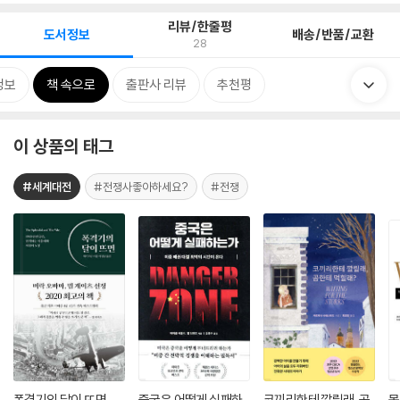
리뷰/한줄평
도서정보
배송/반품/교환
28
정보
책 속으로
출판사 리뷰
추천평
이 상품의 태그
#세계대전
#전쟁사좋아하세요?
#전쟁
폭격기의 달이 뜨면
중국은 어떻게 실패하
코끼리한테 깔릴래, 곰
몽