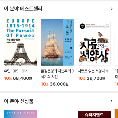
1912~1914」중에서
우발적 분쟁의 가능성과 함께 살아온 한국 독자들에게 이 책의 이야기는
매우 중요한 통찰을 제공할 것이다. 이 책의 주역들과 비슷한 인물형의 핵
[독일] 핵심 의사결정자들의 계산의 밑바탕에는 확고하고 (오늘날 과거를
이 분야 베스트셀러
심 의사결정자들을 우리는 오늘날에도 찾아볼 수 있다. 그들이, 그리고 우
돌이켜보면 알 수 있듯이) 잘못된 가정, 즉 러시아가 개입할 공산이 적다는
리가 현대의 ‘몽유병’에서 깨어나는 데 이 책이 일조하기를 바란다.
가정이 있었다. 이처럼 위험 수준을 터무니없이 오판한 이유를 찾기란 어
렵지 않다. 1913년 10월 세르비아에 대한 오스트리아의 최후통첩을 러시
아가 용인했던 것이 한 가지 명백한 이유였다. 그리고 당시 이미 언급된, 시
간은 러시아 편이라는 뿌리 깊은 생각이 있었다. 베를린에서 대공 암살은
국왕 시해 성향이 강한 정치문화 안에서 시작된, 군주정 원리에 대한 공격
으로 보였다(일부 영국 신문에서도 이런 견해를 찾아볼 수 있었다). 러시
아가 범슬라브주의에 확고히 동조한다 할지라도, 카이저가 거듭 주장했듯
이 차르가 ‘국왕 시해자들’을 편드는 모습은 상상하기 어려웠다. 이 모든 이
유에 러시아 집행부의 의도 해석하기라는 영원한 문제를 더해야만 한다.
유럽 1815-1914
물질문명과 자본주의 3
사료로 읽는 서양사 4
에
독일은 오스트리아-세르비아 분쟁이 프랑스-러시아 동맹의 전략적 사고
세계의 시간
작
10
68,400
10
29,700
%
%
원
원
에 이미 얼마만큼 포함되어 있는지 알지 못했다. 독일은 서방의 두 강국이
10
36,000
1
%
원
분쟁을 누가 도발했느냐는 문제에 얼마나 무관심할지 간파하지 못했다.
… 이렇게 보면 독일의 전략은 엄밀히 말해 위험에 초점을 맞춘 전략이 아
이 분야 신상품
니라 러시아가 가하는 위협이 실제로 어느 정도인지 밝히는 것을 목표로
하는 전략이었다. 달리 말하면 러시아가 독일을 상대로 동원하는 방안을