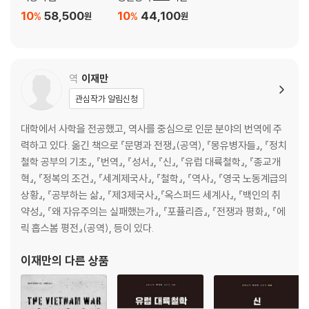
3부 위기
10
58,500
10
44,100
%
%
원
원
7장 사라예보 살인사건
암살 | 사진처럼 기억된 순간들 | 수사 시작 | 세르비아의 대응 | 무엇을 해
야 하는가?
역
이재만
관심작가 알림신청
8장 확산되는 파문
외국의 반응 | 호요스 백작, 베를린에 파견되다 | 오스트리아가 최후통첩을
대학에서 사학을 전공했고, 역사를 중심으로 인문 분야의 번역에 주
보내기까지 | 가르트비크의 죽음
력하고 있다. 옮긴 책으로 『문명과 전쟁』(공역), 『몽유병자들』, 『정치
철학 공부의 기초』, 『번역』, 『성서』, 『신』, 『유럽 대륙철학』, 『종교개
9장 상트페테르부르크의 프랑스인들
혁』, 『정복의 조건』, 『세계제국사』, 『철학』, 『역사』, 『영국 노동계급의
드 로비앙 백작, 열차를 갈아타다 | 푸앵카레, 러시아행 배에 오르다 | 포커
상황』, 『공부하는 삶』, 『제3제국사』,『옥스퍼드 세계사』, 『백인의 취
게임
약성』, 『왜 자유주의는 실패했는가』, 『포퓰리즘』, 『전쟁과 평화』, 『에
릭 홉스봄 평전』(공역), 등이 있다.
10장 최후통첩
오스트리아, 요구하다 | 세르비아, 대응하다 | ‘국지전’이 시작되다
이재만
의 다른 상품
11장 경고사격
강경책의 우세 | “이번에는 전쟁이다” | 러시아의 사정