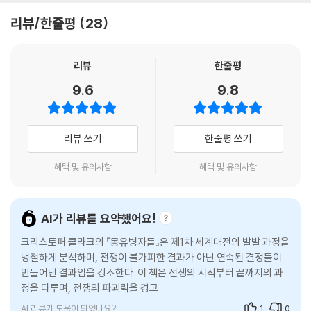
914년 여름 이전과 여름 동안 핵심 행위자들이 차지하고 있던 매우 역동
4년의 파국』 등 굵직한 책들이 한꺼번에 쏟아져 나온 터라 주요 언론에서
돌입하는 무모한 실수를 함께 저질렀다고 분석한다.
적인 ‘결정하는 위치들’을 최대한 생생하게 재구성하는 것이다. --- 서론
리뷰/한줄평
28
는 몇 종을 추려 비교하는 서평을 싣기도 했다. 이 경쟁장에서 『몽유병자
- 인디펜던트 북스 (올해의 책)
중에서
들』은 이언 커쇼와 니얼 퍼거슨 등 저명한 학자들로부터 1차 세계대전의
기원에 관한 이해를 재정립하는 새로운 표준 저작이자 일급 서사라는 호평
리뷰
한줄평
국왕이나 황제는 서로 별개인 지휘계통들이 수렴하는 유일한 점이었다. 군
숨이 막힐 만큼 훌륭한 책. 클라크는『몽유병자들』에서 정교한 서사, 철학
을 받았다. [뉴욕 타임스] [인디펜던트] [파이낸스 타임스] 등에서 올해의
주가 통합기능을 수행하지 못하면, 이를테면 헌법의 미비점을 보완하지 못
적 의식, 거의 초능력에 가까운 자료 장악력으로 이 까다로운 영역을 헤쳐
9.6
9.8
책으로 선정되었고, 우수한 유럽 관련 연구에 수여되는 로라 섀년 상을 수
하면, 체제는 결정을 내리지 못하거나 일관성 없는 결정을 내릴 위험이 있
나가는 모범적 사례를 보여준다. 내가 아는 1차 세계대전의 기원에 관한 최
상했다(2015). 또한 독자들에게도 큰 사랑을 받아 이제는 바바라 터크먼
었다. 그리고 대륙 군주들은 대개 이 역할을 해내지 못했다. 아니, 더 정확
고의 책일 뿐 아니라 역사 저술 일반의 탁월하고 지적으로 명쾌한 본보기
의 『8월의 포성』의 뒤를 잇는 필독서로 자리매김했다.
히 말하면 애초부터 그런 역할 수행을 거부했다. 집행부의 핵심 관료들과
이기도 하다.
리뷰 쓰기
한줄평 쓰기
따로따로 거래하는 방법으로 체제 내에서 주도권과 우위를 지키려 했기 때
이 책의 주제인 1차 세계대전 발발 직전의 ‘7월 위기’는 역사상 가장 복잡한
- 토머스 라쿼 (캘리포니아대학 교수, 런던 리뷰 오브 북스)
문이다. 그리고 이런 태도는 결국 정책수립 과정에 악영향을 끼쳤다. 담당
혜택 및 유의사항
혜택 및 유의사항
위기, 쿠바 미사일 위기마저 무색케 하는 위기 중의 위기로 꼽힌다. 이 전쟁
각료가 내린 결정이 동료나 경쟁자에 의해 번복되거나 훼손될 수 있는 환
의 기원 또는 원인을 다룬 문헌만 해도 하나의 ‘산업’이라 불릴 만큼 방대하
1차 세계대전의 원인을 단연 탁월하게 설명하는 이 책에서 클라크가 개진
경에서 각료들은 대개 “자신의 활동을 더 큰 그림에 어떻게 맞출지” 판단
다. 이런 이유로 “이 전쟁의 기원에 관한 관점들 가운데 일군의 선별한 자
하는 논증이 얼마나 강력한지, 사실상 기존의 역사적 합의를 쓰레기통에
하는 일을 어려워했다. 그에 따른 전반적인 혼란은 각료, 관료, 군 지휘관,
AI가 리뷰를 요약했어요!
료들로 뒷받침할 수 없는 관점은 사실상 없다.”(27쪽) 이를 잘 아는 저자
집어넣어야 할 정도다. 세계사의 중대한 사건에 대한 우리의 이해를 재정
정책전문가로 하여금 각자 자기주장을 할 수는 있지만 정책의 결과를 책임
는 특정한 개전 원인에 초점을 맞추어 또 하나의 가설 또는 관점을 내놓기
크리스토퍼 클라크의 『몽유병자들』은 제1차 세계대전의 발발 과정을
립하는 걸작을 읽는 특혜는 자주 찾아오지 않는다.
질 의무는 없다고 생각하도록 부추겼다. 그와 동시에 군주의 환심을 사야
보다는 전쟁을 불러온 핵심 행위자들의 결정을 시간순으로 차근차근 따라
냉철하게 분석하며, 전쟁이 불가피한 결과가 아닌 연속된 결정들이
- 사이먼 그리피스 (런던대학 교수, 데일리 메일)
한다는 압박감은 경쟁하고 아첨하는 분위기를 조성했고, 한결 균형 잡힌
만들어낸 결과임을 강조한다. 이 책은 전쟁의 시작부터 끝까지의 과
가는 접근법을 택한다. 다시 말해 그들 간 상호작용의 연쇄를 면밀히 추적
의사결정을 위한 부처 간 협의를 저해했다. 그 결과는 1914년 7월에 위험
정을 다루며, 전쟁의 파괴력을 경고하고 전쟁을 피하기 위한 노력이
한다.
한 결실을 맺을 파벌주의와 과잉 수사(修辭)의 문화였다. ---「유럽 외교
기념비적인, 계시적인, 심지어 혁명적인 책이다. 클라크는 설명할 수 없는
얼마나 중요한지를 일깨운다. 특히