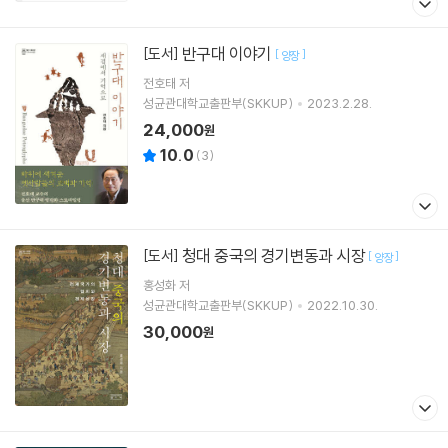
반구대 이야기
[도서]
[
]
양장
전호태
저
성균관대학교출판부(SKKUP)
2023.2.28.
24,000
원
10.0
(
3
)
청대 중국의 경기변동과 시장
[도서]
[
]
양장
홍성화
저
성균관대학교출판부(SKKUP)
2022.10.30.
30,000
원