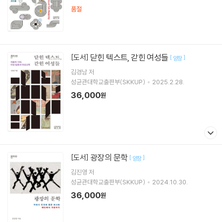
품절
닫힌 텍스트, 갇힌 여성들
[도서]
[
]
양장
김경남
저
성균관대학교출판부(SKKUP)
2025.2.28.
36,000
원
광장의 문학
[도서]
[
]
양장
김진영
저
성균관대학교출판부(SKKUP)
2024.10.30.
36,000
원