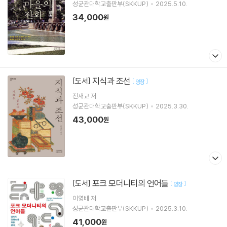
성균관대학교출판부(SKKUP)
2025.5.10.
34,000
원
지식과 조선
[도서]
[
]
양장
진재교
저
성균관대학교출판부(SKKUP)
2025.3.30.
43,000
원
포크 모더니티의 언어들
[도서]
[
]
양장
이영배
저
성균관대학교출판부(SKKUP)
2025.3.10.
41,000
원