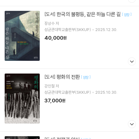
한국의 불평등, 같은 하늘 다른 길
[도서]
[
]
양장
장상수
저
성균관대학교출판부(SKKUP)
2025.12.30.
40,000
원
평화의 전환
[도서]
[
]
양장
강인철
저
성균관대학교출판부(SKKUP)
2025.10.30.
37,000
원