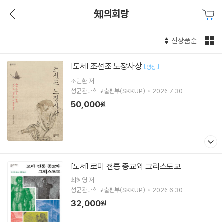
知의회랑
신상품순
조선조 노장사상
[도서]
[
]
양장
조민환
저
성균관대학교출판부(SKKUP)
2026.7.30.
50,000
원
로마 전통 종교와 그리스도교
[도서]
최혜영 저
성균관대학교출판부(SKKUP)
2026.6.30.
32,000
원