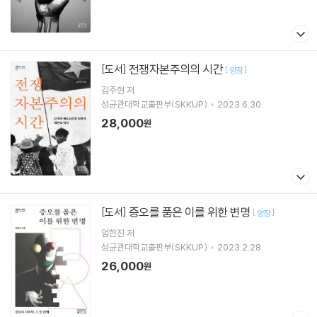
전쟁자본주의의 시간
[도서]
[
]
양장
김주현
저
성균관대학교출판부(SKKUP)
2023.6.30.
28,000
원
증오를 품은 이를 위한 변명
[도서]
[
]
양장
엄한진
저
성균관대학교출판부(SKKUP)
2023.2.28.
26,000
원