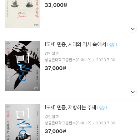
33,000
원
민중, 시대와 역사 속에서
[도서]
[
]
양장
강인철
저
성균관대학교출판부(SKKUP)
2023.7.30.
37,000
원
민중, 저항하는 주체
[도서]
[
]
양장
강인철
저
성균관대학교출판부(SKKUP)
2023.7.30.
37,000
원