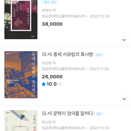
[
]
컬러
양장
최현식
저
성균관대학교출판부(SKKUP)
2023.12.30.
38,000
원
중세 서유럽의 흑사병
[도서]
[
]
양장
이상동
저
성균관대학교출판부(SKKUP)
2023.11.20.
26,000
원
10.0
(
1
)
문학이 정의를 말하다
[도서]
[
]
양장
박소현
저
성균관대학교출판부(SKKUP)
2023.10.10.