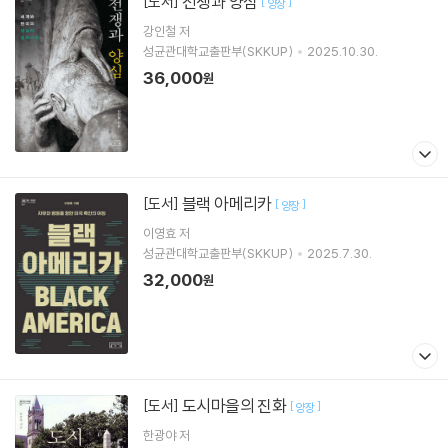
전쟁과 양심
[도서]
[
]
양장
강인철
저
성균관대학교출판부(SKKUP)
2025.10.30.
36,000
원
블랙 아메리카
[도서]
[
]
양장
이영효
저
성균관대학교출판부(SKKUP)
2025.7.30.
32,000
원
도시마을의 진화
[도서]
[
]
양장
한광야
저