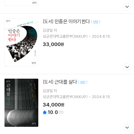
민중은 이야기한다
[도서]
[
]
양장
김경일
저
성균관대학교출판부(SKKUP)
2024.8.15.
33,000
원
근대를 살다
[도서]
[
]
양장
김경일
저
성균관대학교출판부(SKKUP)
2024.8.15.
34,000
원
10.0
(
1
)