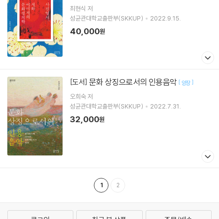
최현식
저
성균관대학교출판부(SKKUP)
2022.9.15.
40,000
원
문화 상징으로서의 인용음악
[도서]
[
]
양장
오희숙
저
성균관대학교출판부(SKKUP)
2022.7.31.
32,000
원
1
2