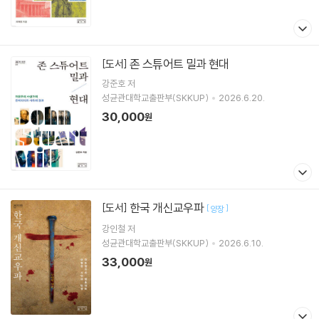
존 스튜어트 밀과 현대
[도서]
강준호
저
성균관대학교출판부(SKKUP)
2026.6.20.
30,000
원
한국 개신교우파
[도서]
[
]
양장
강인철
저
성균관대학교출판부(SKKUP)
2026.6.10.
33,000
원