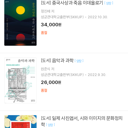
중국사상과 죽음 이데올로기
[도서]
[
]
양장
정진배
저
성균관대학교출판부(SKKUP)
2022.10.30.
34,000
원
품절
음악과 과학
[도서]
[
]
양장
원준식
저
성균관대학교출판부(SKKUP)
2022.9.30.
26,000
원
품절
일제 사진엽서, 시와 이미지의 문화정치
[도서]
학
[
]
양장