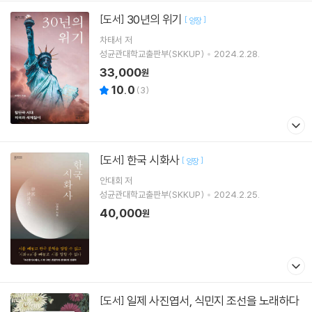
30년의 위기
[도서]
[
]
양장
차태서
저
성균관대학교출판부(SKKUP)
2024.2.28.
33,000
원
10.0
(
3
)
한국 시화사
[도서]
[
]
양장
안대회
저
성균관대학교출판부(SKKUP)
2024.2.25.
40,000
원
일제 사진엽서, 식민지 조선을 노래하다
[도서]