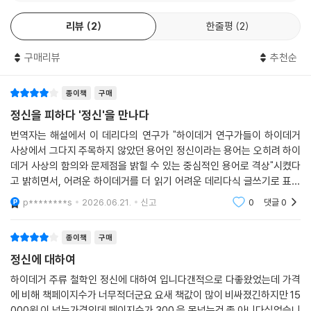
이데거라면 무엇이라고 말할 것인가? 하이데거는 아마 우선 이렇게 답할
것이다. 아마 자신이 자신의 언어 안에서 사유하는 -그리고 사람들은 하나
리뷰
2
한줄평
2
해체, 정치, 그리고 번역 불가능성의 장소
의 언어 밖에서는 사유하지 않는다- 것은 이렇게 서로 번역이 가능한 삼각
형 안에 위치하고 있다. Geist는 pneuma와 spiritus보다도 근원적인 의
구매리뷰
추천순
『정신에 대하여』는 단순히 정신에 관한 개념 연구가 아니다. 데리다는 ‘정
미를 갖지만, 이것[Geist]은 역사적으로 독일의 사상가가 이 공간에 거주
신’을 통해 물음의 특권, 기술의 본질, 동물과 인간의 경계, 그리고 시대 구
하는 한에서의 하나의 번역 관계 내에, 오직 이 삼각형 안에 위치하고 있다.
분의 서사적 구조까지 겨냥한다. 하이데거가 언급했던 명제들을 재독해하
종이책
구매
이 장소 밖에서 사람들은 분명히 적어도 이것과 동등한 존엄성을 갖고, 매
며 사유의 순수성을 보존하려는 시도가 어떻게 또 다른 오염의 논리를 생
정신을 피하다 '정신'을 만나다
혹적인 유비를 부추기는 모든 종류의 의미들을 만날 수 있다. 그러나 그것
산하는지를 드러낸다. 정신은 여기서 가치나 본질이 아니라, 해체 너머에
번역자는 해설에서 이 데리다의 연구가 "하이데거 연구가들이 하이데거
들을 pneuma, spiritus 혹은 Geist에 의해서 번역하는 것은 이렇게 서
있는 어떤 힘, 혹은 해체를 가능케 하는 조건으로 제시된다.
사상에서 그다지 주목하지 않았던 용어인 정신이라는 용어는 오히려 하이
로 동화된 언어들에는 부당하며, 궁극적으로는 폭력적인 경솔함의 소치가
데거 사상의 함의와 문제점을 밝힐 수 있는 중심적인 용어로 격상"시켰다
될 것이다.
무엇보다 이 책은 하이데거의 정치적 맥락과 긴밀히 맞닿아 있다. 정신은
고 밝히면서, 어려운 하이데거를 더 읽기 어려운 데리다식 글쓰기로 표현
--- p.150~151
단지 형이상학의 잔여가 아니라, 언어와 민족, 역사와 공동체를 둘러싼 결
한 세 배로 더 어려운 이 글에 대해서 읽기전에 읽어보면 좋은 읽을거리를
p********s
2026.06.21.
신고
0
댓글
0
정의 자리에서 호출되는 이름이다. 데리다는 이를 통해 하이데거의 사유에
제공해 주었는데, 약
있는 위험성과 잠재력을 동시에 노출시킨다.
종이책
구매
정신에 대하여
하이데거 주류 철학인 정신에 대하여 입니다갠적으로 다좋왔었는데 가격
에 비해 책페이지수가 너무적더군요 요새 책값이 많이 비싸졌긴하지만 15
000원 이 넘는가격인데 페이지수가 300 을 못넘는건 좀 아니다싶었습니