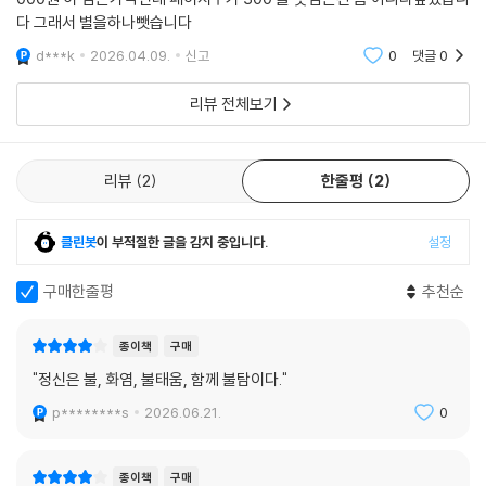
다 그래서 별을하나뺏습니다
d***k
2026.04.09.
신고
0
댓글
0
리뷰 전체보기
리뷰
2
한줄평
2
클린봇
이 부적절한 글을 감지 중입니다.
설정
구매한줄평
추천순
종이책
구매
"정신은 불, 화염, 불태움, 함께 불탐이다."
p********s
2026.06.21.
0
종이책
구매