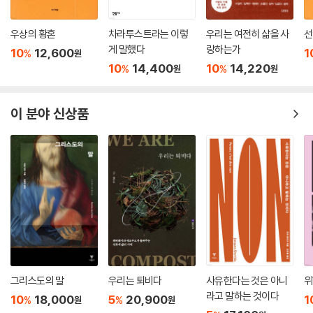
우상의 황혼
차라투스트라는 이렇
우리는 여전히 삶을 사
선
게 말했다
랑하는가
10
12,600
1
%
원
10
14,400
10
14,220
%
%
원
원
이 분야 신상품
그리스도의 말
우리는 퇴비다
사유한다는 것은 아니
위
라고 말하는 것이다
10
18,000
5
20,900
1
%
%
원
원