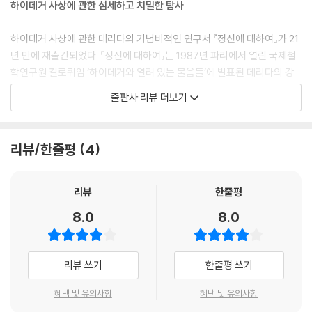
하이데거 사상에 관한 섬세하고 치밀한 탐사
내가 논의하고 싶은 명제는 이러한 곤란들이 하이데거의 담론에서 결코 사
라지지 않는다는 것이다. 그것들은 어떤 중대한 담보가 그것의 모든 귀결
하이데거 사상에 관한 데리다의 기념비적인 연구서 『정신에 대하여』가 21
과 함께 하이데거의 사유 전체에 부담을 주는 상태를 초래한다. 이러한 담
년 만에 재출간되었다. 『정신에 대하여』는 1987년 파리에서 열린 국제철
보는 하이데거가 정신이라고 부르는 것의 애매성 내에 가장 크게 집중적으
학연구원 컬로퀴엄 ‘하이데거와 열려 있는 물음들’에 발표된 데리다의 강
로 존재한다.
연을 엮은 책이다. 데리다는 하이데거의 사유를 관통하면서도, 그 내부에
출판사 리뷰 더보기
--- p.89
서 줄곧 회피되거나 주변화되어 온 ‘정신(Geist)’이라는 단어를 전면에 소
환한다. 하이데거가 『존재와 시간』에서 경계했던 바로 그 단어를 데리다는
정신이란 무엇인가?
다시 묻는다. 왜 ‘정신’을 피해야 했는가? 그리고 무엇이 피해졌는가?
리뷰/한줄평
4
하이데거가 마침내 인용부호를 제거하면서 정신에 대해서[정신으로부터,
de l’esprit], 그리고 정신의 이름으로 말하기 시작하는 때인 1933년부터
데리다는 독일어 Geist(정신), geistig(정신적인), geistlich(영적인)
하이데거는 Geist의 존재에 대해서 끊임없이 물어 왔던 것처럼 보인다. 정
개념을 추적하면서 그것이 단순한 형이상학적 잔재가 아니라 번역, 언어,
리뷰
한줄평
신이란 무엇인가? 1953년에 [하이데거가 제시한] 궁극적인 답은 정신은
역사, 정치, 민족, 그리고 기술의 문제와 교차하는 접합점임을 보여 준다.
8.0
8.0
불, 화염, 불태움, 함께 불탐conflagration이라는 것이다. 이 답은 따라서
특히 1933~1935년의 「총장 취임 연설」과 『형이상학 입문』 그리고 횔덜
20년 후vingt annees plus tard에 제시된 것이다. 얼마나 오랜 기간인
린과 후기의 트라클 해석에 이르기까지, 하이데거의 사유 도정에서 ‘정
가!
신’이 어떻게 호출되고 변형되고 재배치되는지를 집요하게 분석한다. 이
리뷰 쓰기
한줄평 쓰기
--- p.125
책은 하이데거를 해체하는 동시에, 하이데거를 통해 해체 자체를 다시 문
제 삼는다.
혜택 및 유의사항
혜택 및 유의사항
그 외의 언어를 고려하지 않는다고 하이데거를 비난하는 사람에 대해서 하