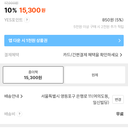
17,000
원
10
15,300
YES포인트
850원 (5%)
5만원 이상 구매 시 2천원 추가 적립
앱 다운 시 1천원 상품권
결제혜택
카드/간편결제 혜택을 확인하세요
종이책
원제
15,300
원
배송안내
서울특별시 영등포구 은행로 11(여의도동,
변경
일신빌딩)
배송비
무료