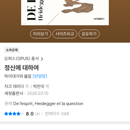
미리보기
사이즈비교
공유하기
소득공제
오퍼스(OPUS) 총서
정신에 대하여
하이데거와 물음
반양장
자크 데리다
저
박찬국
역
세창출판사
2026.03.10.
원제
De l’esprit, Heidegger et la question
8.0
판매지수
348
4