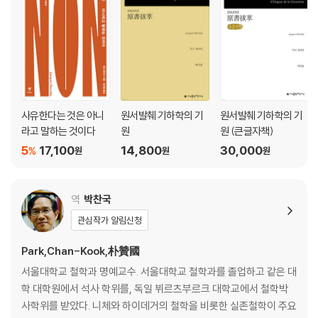
사유한다는 것은 아니
원서발췌 기하학의 기
원서발췌 기하학의 기
라고 말하는 것이다
원
원 (큰글자책)
5
17,100
14,800
30,000
%
원
원
원
역
박찬국
관심작가 알림신청
Park,Chan-Kook,朴贊國
서울대학교 철학과 명예교수. 서울대학교 철학과를 졸업하고 같은 대
학 대학원에서 석사 학위를, 독일 뷔르츠부르크 대학교에서 철학박
사학위를 받았다. 니체와 하이데거의 철학을 비롯한 실존철학이 주요