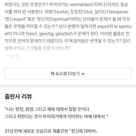
피한다는 것은 무엇인가? 하이데거는 vermeiden[피하다]이라는 일상
어를 여러 번 사용한다. 피한다eviter, 도망친다fuir, 달아난다esquiver.
‘정신esprit’ 혹은 ‘정신적인spirituel’이라는 단어들이 문제가 될 때 이것
들은 무엇을 의미할 수 있는가? 보다 분명히 말하자면 esprit와 le spiritu
el이 아니라 Geist, geistig, geistlich가 문제가 된다. 이러한 물음은 전
적으로 언어의 문제이기 때문이다. 이 독일어들은 번역될 수 있는가? 달리
말해 우리는 그것들을 피할 수 있는가?
--- p.11
그런데 하이데거가 결국 ‘정신’이라는 단어를 끌어들이는 것은 이러한 근
책 속으로 더보기
원적인 시간성을 설명하려고 하는 바로 그때다. 그는 두 번에 걸쳐서, 그러
나 인용부호 사이에 두 번에 걸쳐서 정신을 끌어들인다. 방금 우리는 이러
한 인용부호가 현존재의 공간성의 분석에서 ‘geistig’를 둘러싼 인용부호
출판사 리뷰
와 유사할지라도 동등한 것은 아니라고 말했다. 이는 시간이 갖는 자명한
특권에서 비롯된다. 『존재와 시간』의 원래 기획에 따르면, 시간이 실존론
“나는 망령, 화염 그리고 재에 대해서 말할 것이다.
적인 분석론의 초월론적 지평, 즉 존재의 의미의 물음과 이 물음에 관련된
그리고 피한다는 것이 하이데거에게 의미하는 바에 대해서.”
모든 물음의 초월론적 지평을 형성한다는 것은 잘 알려져 있다.
--- p.49
21년 만에 새로운 모습으로 재출간된 『정신에 대하여』