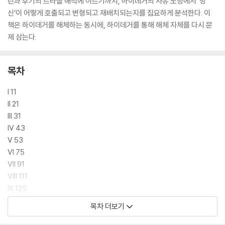
린과 후기의 트라클 해석에 이르기까지, 하이데거의 사유 도정에서 ‘정
신’이 어떻게 호출되고 변형되고 재배치되는지를 집요하게 분석한다. 이
책은 하이데거를 해체하는 동시에, 하이데거를 통해 해체 자체를 다시 문
제 삼는다.
목차
I 11
II 21
III 31
IV 43
V 53
VI 75
VII 91
VIII 111
IX 125
X 149
목차 더보기
옮긴이 해설 170