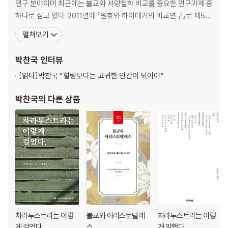
연구 분야이며 최근에는 불교와 서양철학 비교를 중요한 연구과제 중
하나로 삼고 있다. 2011년에 『원효와 하이데거의 비교연구』로 제5회
청송학술상, 2014년에 『니체와 불교』로 제5회 원효학술상, 2015년
펼쳐보기
에 『내재적 목적론』으로 제6회 운제철학상, 2016년에 논문 「유식불
교의 삼성설과 하이데거의 실존방식 분석의 비교」로 제6회 반야학술
박찬국
인터뷰
상을 받았다. 그 외의 저서로 『들길의 사상가,
[읽다]
박찬국 “힐링보다는 고귀한 인간이 되어야”
박찬국
의 다른 상품
차라투스트라는 이렇
불교와 아리스토텔레
차라투스트라는 이렇
게 걸었다
스
게 말했다