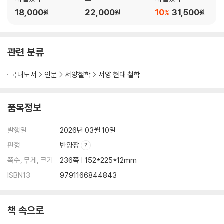
18,000
22,000
10
31,500
%
원
원
원
관련 분류
국내도서
인문
서양철학
서양 현대 철학
품목정보
발행일
2026년 03월 10일
판형
반양장
쪽수, 무게, 크기
236쪽 | 152*225*12mm
ISBN13
9791166844843
책 속으로