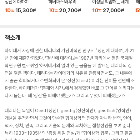
정신에 대하여
하버마스와 우리
여성을 억압하는 세계
헤
10
15,300
10
20,700
10
27,000
5
%
%
%
원
원
원
책소개
하이데거 사상에 관한 데리다의 기념비적인 연구서 『정신에 대하여』가 21
년 만에 재출간되었다. 『정신에 대하여』는 1987년 파리에서 열린 국제철
학연구원 컬로퀴엄 ‘하이데거와 열려 있는 물음들’에 발표된 데리다의 강
연을 엮은 책이다. 데리다는 하이데거의 사유를 관통하면서도, 그 내부에
서 줄곧 회피되거나 주변화되어 온 ‘정신(Geist)’이라는 단어를 전면에 소
환한다. 하이데거가 『존재와 시간』에서 경계했던 바로 그 단어를 데리다는
다시 묻는다. 왜 ‘정신’을 피해야 했는가? 그리고 무엇이 피해졌는가?
데리다는 독일어 Geist(정신), geistig(정신적인), geistlich(영적인)
개념을 추적하면서 그것이 단순한 형이상학적 잔재가 아니라 번역, 언어,
역사, 정치, 민족, 그리고 기술의 문제와 교차하는 접합점임을 보여 준다.
특히 1933~1935년의 「총장 취임 연설」과 『형이상학 입문』 그리고 횔덜