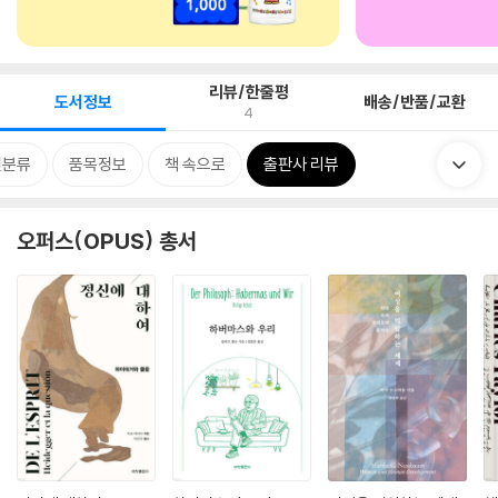
리뷰/한줄평
도서정보
배송/반품/교환
4
련분류
품목정보
책 속으로
출판사 리뷰
오퍼스(OPUS) 총서