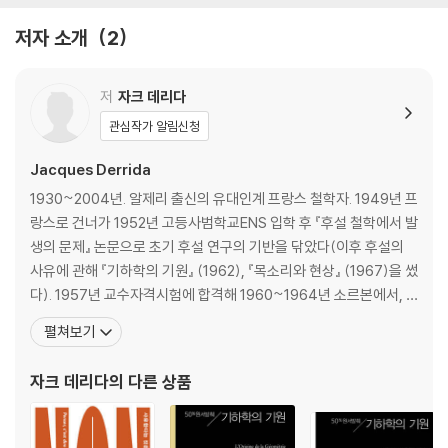
주 202
저자 소개
2
저
자크 데리다
관심작가 알림신청
Jacques Derrida
1930~2004년. 알제리 출신의 유대인계 프랑스 철학자. 1949년 프
랑스로 건너가 1952년 고등사범학교ENS 입학 후 『후설 철학에서 발
생의 문제』 논문으로 초기 후설 연구의 기반을 닦았다(이후 후설의
사유에 관해 『기하학의 기원』 (1962), 『목소리와 현상』 (1967)을 썼
다). 1957년 교수자격시험에 합격해 1960~1964년 소르본에서, 1
965~1984년 모교인 고등사범학교에서, 1984~1999년 사회과학
펼쳐보기
고등연구원에서 철학을 가르쳤다. 1968년 보수정권에 반기를 들고
철학에 대한 억압정책에 저항해 1974년 철학교육연구그룹GREPH
자크 데리다
의 다른 상품
을 결성했다. 1960년