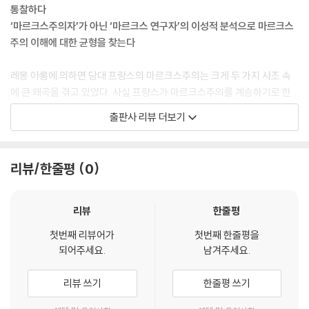
유 경쟁 체제하에서 더 왜곡되지 않는 것으로 나타나고 있다. 좌파가 경제
통찰하다
적 영역에서 성장과 공정한 분배라는 두 가지 목표를 추구하는 경우, 공적
‘마르크스주의자’가 아닌 ‘마르크스 연구자’의 이성적 분석으로 마르크스
소유와 계획경제가 필수적인 수단이 아니다. 사회주의적 교조주의는 시대
주의 이해에 대한 균형을 찾는다
착오적인 이데올로기에 대한 애착에서 기인했다. 신화에 대한 비판이 곧바
로 선택으로 이어지는 것은 아니다. 신화에 대한 비판을 통해 우리는 오히
레몽 아롱에 의하면 당대 프랑스의 마르크스주의는 크게 두 가지 사조 속
려 국민이 경험하게 될 체제에 대해 합리적으로 생각해 볼 수 있게 된다.
에 큰 왜곡을 겪고 있었다. 사실 프랑스가 마르크스주의를 계승하기로 한
--- p.146
것은 어쩌면 시대적 요청에 의한 필연적 부응이었을지도 모른다. 18세기
출판사 리뷰 더보기
의 산업혁명을 거쳐 발전을 거듭한 유럽은 19세기에 이르러 광신에 가까
하지만 대립은 실제로 보이는 것보다 근본적이지 않다. 알튀세르는 『자본
운 낙관론적 역사관에 입각하여 고도의 발전을 추구했는데, 사실 유럽의
론』이나 자본주의 경제나 소련 경제에 대해 사르트르보다 더 잘 알지 못한
국가들이 성장할수록 한편으로는 빈부의 격차는 심화되고 일부 빈민들은
리뷰/한줄평
0
다. 『자본론을 읽자』는 개별적이고 구체적인 한 경제에 대해 알튀세르 자
극심한 억압 가운데 살아갈 만큼 발전의 빛과 어둠은 극명히 나뉠 수밖에
신에게도 또 이 책을 읽는 독자들에게도 아무것도 가르쳐 주지 않는다.
없었다. 이런 빛과 어둠이 공존하는 시대에 인간성에 대한 가능성을 제시
--- p.208
한 마르크스주의는 실로 시대의 흐름에 역행하는 대안적 사상의 위치를 점
리뷰
한줄평
할 수밖에 없었다. 시대적 어둠에 맞선 탁월하고도 급진적인 사상에 매료
나는 부족(部族)의 성스러운 단어를 부정하는 자들을 경계한다. 오늘날의
첫번째 리뷰어가
첫번째 한줄평을
된 프랑스 지성계는 저마다의 방식으로 마르크스주의를 계승하기 시작한
되어주세요.
남겨주세요.
영웅인 “체 게바라”나 “마오쩌둥”은 폭력 숭배를 구현하고 있다. 그들은
것이다. 그러나 아롱은 이 과정에서 나타난 집착에 가까운 왜곡을 비판하
승리보다는 투쟁을 찬양하며, 희생을 정당화시키는 것보다 희생 자체를 찬
고 나선다.
리뷰 쓰기
한줄평 쓰기
양한다. 그들은 파시스트들과 마찬가지로 비의미를 축성한다. “우리는 모
두 독일 유대인이다”라고 학생들이 외치는 것, 이것은 국가나 민족에 대한
아롱은 이 도착(倒錯)적인 마르크스주의자의 대표로 장폴 사르트르와 루