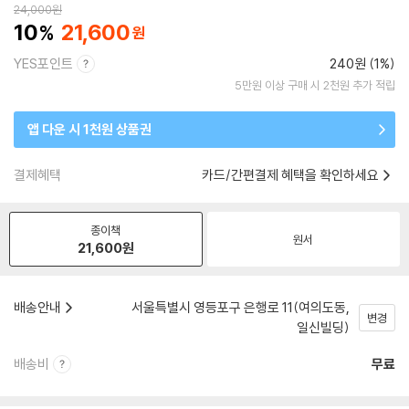
24,000
원
10
21,600
YES포인트
240원 (1%)
5만원 이상 구매 시 2천원 추가 적립
앱 다운 시 1천원 상품권
결제혜택
카드/간편결제 혜택을 확인하세요
종이책
원서
21,600
원
배송안내
서울특별시 영등포구 은행로 11(여의도동,
변경
일신빌딩)
배송비
무료