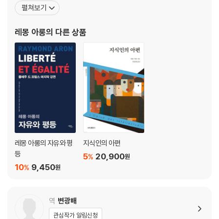
를린 소재 프랑스 연구소에 머무르면서 독일 철학과 사회학에 깊은
펼쳐보기
관심을 가졌고, 나치즘의 부상을 직접 목격하기도 했다. 제2차 세계
대전이 발발하자 런던으로 건너가 〈라 프랑스 리브르(La France lib
레몽 아롱
의 다른 상품
re)〉지의 편집장으로 활동하면서 드골 장군과
레몽 아롱의 자유와 평
지식인의 아편
등
5
20,900
%
원
10
9,450
%
원
역
변광배
관심작가 알림신청