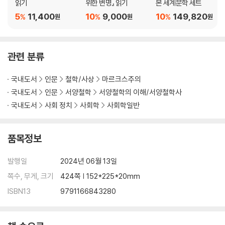
읽기
위한 변명』 읽기
본 세계문학 세트
5
11,400
10
9,000
10
149,820
%
%
%
원
원
원
관련 분류
국내도서
인문
철학/사상
마르크스주의
국내도서
인문
서양철학
서양철학의 이해/서양철학사
국내도서
사회 정치
사회학
사회학일반
품목정보
발행일
2024년 06월 13일
쪽수, 무게, 크기
424쪽 | 152*225*20mm
ISBN13
9791166843280