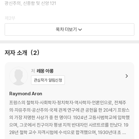
광신주의, 신중함 및 신앙 121
제2부
목차 더보기
마르크스에 대한 실존주의적 읽기: 『변증법적 이성비판』에 대하여 167
알튀세르 또는 마르크스에 대한 사이비-구조주의적 읽기 204
마지막 글 모호하고 고갈되지 않는 367
저자 소개
2
옮긴이 후기 392
찾아보기 413
저
레몽 아롱
관심작가 알림신청
Raymond Aron
프랑스의 철학자·사회학자·정치학자·역사학자·언론인으로, 전체주
의·자유주의·공산주의·국제 관계 연구에 큰 공헌을 한 20세기 프랑스
의 가장 저명한 사상가 중 한 명이다. 1924년 고등사범학교에 입학했
으며, 그곳에서 친구이자 평생 지적 반대자인 사르트르를 만났다. 19
28년 철학 교수 자격시험에 수석으로 합격했으며, 1930년대 초 베