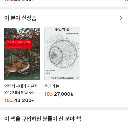
다. 그도 그럴 것이 마르크스주의자들과 역사학자들, 막스 베버와 그를 추
“마르크스와 엥겔스는 그들의 책의 제목에서 “신성 가족”이라는 표현을
종하는 자들, 심지어는 구조주의자들까지도 마르크스를 원용하고 내세우
바우어 형제와 그 추종자들을 비꼬기 위해 사용하고 있다. 마르크스와 엥
이 분야 신상품
고 있기 때문입니다.
겔스는 이 책에서 바우어 형제와 그 일파, 곧 청년 헤겔 학파를 공격하면서
--- p.363
헤겔의 관념론을 비판한다. 이런 공격과 비판에 이어 마르크스와 엥겔스는
유물론적 관점을 수호한다. 마르크스와 엥겔스에 따르면, 청년 헤겔 학파
사르트르가 그의 노력에도 불구하고 훌륭한 마르크스주의자가 되지 못했
에 속했던 바우어 형제와 그 추종자들, 곧 비판적 신학자들은 국가와 종교
음을 밝혀내기는 쉬운 일입니다. 그럼에도 불구하고 그가 마르크스주의자
를 비판하긴 하지만, 그 비판이 구체적인 현실에 대한 관조와 이 현실을 개
라는 사실에 왜 그렇게 많은 중요성을 부여하고 있는가는 짚고 넘어가야
혁하고자 하는 실천 활동에 대한 부정 위에서만 이루어질 뿐이었다. 마르
할 문제입니다. 그의 말에 따르자면 그가 마르크스주의자가 아니라면, 그
크스와 엥겔스는 이런 의미에서 그들의 책의 제목에 “비판적 비판에 대한
것은 인간은 현재 있지 않은 것으로 있거나 또는 현재 있는 것으로 있지 않
비판”이라는 표현을 넣었으며, 그들의 비판의 대상이 되고 있는 “비판적
는 존재 방식 때문입니다. 조금 더 평범한 말로 하자면 그가 하나의 마르크
비판”만을 일삼았던 자들을 싸잡아 ‘신성 가족’이라고 조롱하듯이 지칭한
스주의를 믿고 있다고 할 때 그는 정말로 그렇게 믿고 있는 것입니다. 그런
것이다.
인류세 시대의 자본주
주인의 눈
데 이 마르크스주의는 마르크스주의자들에 의해 배척당한 마르크스주의
의: 생태적 파멸 또는 생
10
27,000
%
원
이고, 또 아마도 마르크스 자신도 놀랐을 그런 마르크스주의입니다.
이런 점을 고려하면 아롱이 현상학적-실존주의적 마르크스주의를 제시한
태혁명
10
43,200
%
원
--- p.166
사르트르와 메를로퐁티, 그들의 주위에 있었던 실존주의자들과 구조주의
적 마르크스주의를 확립한 알튀세르와 그의 추종자들을 지칭하면서 “한
이 책을 구입하신 분들이 산 분야 책
신성 가족에서 다른 신성 가족으로”라는 부제를 사용한 것은, 이 두 유형의
마르크스주의가 레닌-스탈린주의적 마르크스주의, 즉 교조화된 정통 마