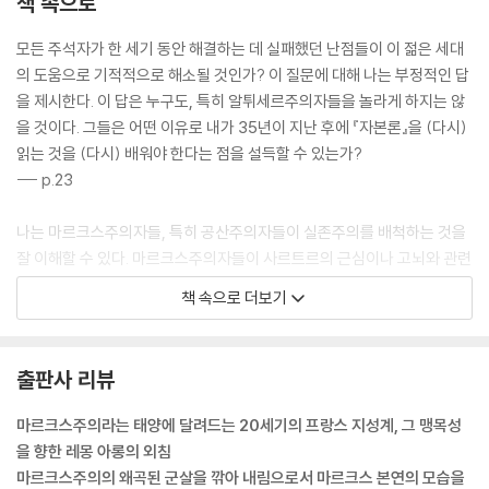
책 속으로
모든 주석자가 한 세기 동안 해결하는 데 실패했던 난점들이 이 젊은 세대
의 도움으로 기적적으로 해소될 것인가? 이 질문에 대해 나는 부정적인 답
을 제시한다. 이 답은 누구도, 특히 알튀세르주의자들을 놀라게 하지는 않
을 것이다. 그들은 어떤 이유로 내가 35년이 지난 후에 『자본론』을 (다시)
읽는 것을 (다시) 배워야 한다는 점을 설득할 수 있는가?
--- p.23
나는 마르크스주의자들, 특히 공산주의자들이 실존주의를 배척하는 것을
잘 이해할 수 있다. 마르크스주의자들이 사르트르의 근심이나 고뇌와 관련
된 분석 중 어떤 것을 선뜻 받아들일 수도 있지만, 거기에 아주 다른 의미를
책 속으로 더보기
부여할 것이다. 의식은 역사 속에서 스스로를 창조하고 스스로를 완성해
나가는 것이므로, 근심이나 고뇌와 같은 근본적인 감정의 변증법이나 기술
(記述)이 존재론의 본질적 요소가 될 수는 없다.
출판사 리뷰
--- p.60
마르크스주의라는 태양에 달려드는 20세기의 프랑스 지성계, 그 맹목성
노동자의 생활 수준은 기업의 소유 형태보다는 오히려 노동 생산성에 달려
을 향한 레몽 아롱의 외침
있다. 그리고 소득 분배가 반드시 계획경제 체제에서보다 개인 기업과 자
마르크스주의의 왜곡된 군살을 깎아 내림으로서 마르크스 본연의 모습을