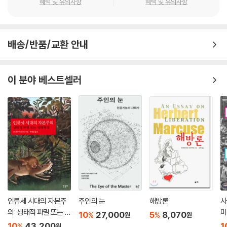
혜택 및 유의사항
혜택 및 유의사항
불신이 아니라면 아무것도 증명해 주지 않는다. 가장 차이가 큰 ‘파생체
이 알튀세르를 꼽는다. 더 구체적으로 살피자면, 사르트르, 모리스 메를로
들’은 그로부터 파시즘이 태어나는 감정적 상태를 보여 준다. 니힐리즘은
퐁티, 그리고 시몬 드 보부아르를 위시한 실존주의자들의 마르크스주의와
그것이 비난하는 전통과 연결된 부분들을 전혀 필요로 하지 않는다.
알튀세르를 위시한 구조주의자들의 마르크스주의다. 이 두 철학 모두 마르
--- p.329
배송/반품/교환 안내
크스-레닌주의, 즉 정통 마르크스주의가 교조화됨으로써 오도된 것들을
바로잡아 마르크스주의 자체를 갱신한다는 동기에서 시작되었다. 그러나
나는 거의 비정상적인 하나의 경우를 선택했습니다. 파리의 유행 속에서
이들의 시도는 마르크스주의에만 입각하지 않고 외부적 이론, 가령 현상학
이 분야 베스트셀러
극단적이거나 또는 극단주의자적인 해석의 교차가 그것입니다. 내가 흥미
혹은 구조주의에 입각하여 두 이론을 결합한 형태로 이루어짐으로써 마르
를 갖는 것은 바로 극단주의를 차치한다면 마르크스의 사유에 모순되는 두
크스주의 자체가 아닌, 마르크스주의를 닮은 다른 무엇인가가 되어 버렸
가지 해석의 싹이 담겨 있다는 점입니다. 한쪽 극에서 마르크스주의는 그
다. 정확하게는 마르크스주의의 결론만을 가져와 문제의식의 방향을 엉뚱
자체를 역사의 한 순간, 다음과 같은 인식의 한 순간을 위해 스스로를 제시
한 곳으로 틀어버렸다. 그럼으로써 시대적이고 역사적인 요청을 외친 마르
합니다. 인류는 그 자신의 고유한 모험을 하고 또 마르크스주의자들은 스
크스의 문제의식을 개인에 국한되는 문제로 한없이 축소시켰다. 이는 오히
승에게 충성을 보인다는 것에 대한 인식이 그것입니다. 물론 스승이 말한
려 마르크스를 향한 맹목적인 충성이 마르크스라는 태양을 향해 날아들다
것을 단순히 반복하면서가 아니라 다른 정세에서 생성 중인 역사적 전체성
녹아버린 프랑스 지성계의 날개가 와도 같다. 즉, 마르크스주의를 갱신한
을 포착하기 위한 노력을 갱신하면서 그렇습니다. 다른 한쪽 극에서는 사
다는 좋은 의도를 억지로 이루려다가 마르크스주의를 떠난 웃지 못할 해프
회-경제학자 마르크스가 자본주의적 생산양식의 구조와 기능을 분석합니
닝이 된 것이다.
다. 이 분석은 본질적으로 과학적 분석이지, 역사적으로 상황 지어진 한 관
찰자의 역사에 대한 전망적인 분석이 아닙니다. 충실하든 그렇지 않든 첫
인류세 시대의 자본주
주인의 눈
해방론
사
이러한 비판점은 책의 제목에서 무엇보다 잘 드러난다. 역자는 이 부분을
의: 생태적 파멸 또는 생
미
번째 극의 마르크스의 계승자는 루카치와 지식사회학자 만하임이라고 할
10
27,000
5
8,070
%
%
원
원
다음과 같이 잘 설명한다.
태혁명
수 있습니다. 두 번째 극의 마르크스의 계승자들은 다양하고 이질적입니
10
43,200
1
%
원