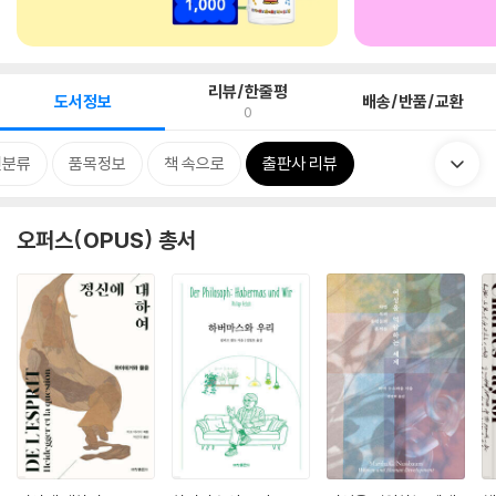
리뷰/한줄평
도서정보
배송/반품/교환
0
련분류
품목정보
책 속으로
출판사 리뷰
오퍼스(OPUS) 총서