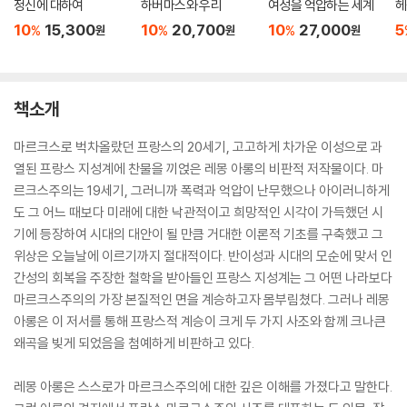
정신에 대하여
하버마스와 우리
여성을 억압하는 세계
헤
10
15,300
10
20,700
10
27,000
5
%
%
%
원
원
원
책소개
마르크스로 벅차올랐던 프랑스의 20세기, 고고하게 차가운 이성으로 과
열된 프랑스 지성계에 찬물을 끼얹은 레몽 아롱의 비판적 저작물이다. 마
르크스주의는 19세기, 그러니까 폭력과 억압이 난무했으나 아이러니하게
도 그 어느 때보다 미래에 대한 낙관적이고 희망적인 시각이 가득했던 시
기에 등장하여 시대의 대안이 될 만큼 거대한 이론적 기초를 구축했고 그
위상은 오늘날에 이르기까지 절대적이다. 반이성과 시대의 모순에 맞서 인
간성의 회복을 주장한 철학을 받아들인 프랑스 지성계는 그 어떤 나라보다
마르크스주의의 가장 본질적인 면을 계승하고자 몸부림쳤다. 그러나 레몽
아롱은 이 저서를 통해 프랑스적 계승이 크게 두 가지 사조와 함께 크나큰
왜곡을 빚게 되었음을 첨예하게 비판하고 있다.
레몽 아롱은 스스로가 마르크스주의에 대한 깊은 이해를 가졌다고 말한다.