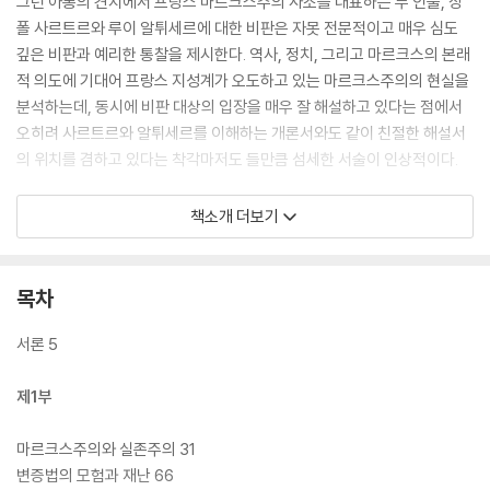
그런 아롱의 견지에서 프랑스 마르크스주의 사조를 대표하는 두 인물, 장
폴 사르트르와 루이 알튀세르에 대한 비판은 자못 전문적이고 매우 심도
깊은 비판과 예리한 통찰을 제시한다. 역사, 정치, 그리고 마르크스의 본래
적 의도에 기대어 프랑스 지성계가 오도하고 있는 마르크스주의의 현실을
분석하는데, 동시에 비판 대상의 입장을 매우 잘 해설하고 있다는 점에서
오히려 사르트르와 알튀세르를 이해하는 개론서와도 같이 친절한 해설서
의 위치를 겸하고 있다는 착각마저도 들만큼 섬세한 서술이 인상적이다.
이 저서의 주된 내용이 마르크스주의 자체에 대한 비판을 지니지는 않는
책소개 더보기
다. 되려 아롱이 누구보다 마르크스를 존중하고 있다는 느낌마저 준다. 그
런 의미에서 마르크스주의자들이 마르크스를 추종함에 따라 간과하게 되
는 맹점을 우파 지식인의 입장에서 서술하여 균형적인 시각과 관점을 형성
목차
하는 데 많은 도움을 준다. 특히나 국내의 사르트르에 대한 권위자 변광배
교수가 번역하며 더한 각주가 아롱의 거칠고 시원한 어투를 매끄럽게 보완
서론 5
한다는 점에서 사르트르와 알튀세르의 논의까지 두루 살피게 되었다는 큰
장점을 지닌다. 프랑스의 마르크스주의 전반을, 그리고 마르크스주의로 파
제1부
생된 학자들의 개론적 지식을 원하는 모든 사람에게 신선한 관점과 풍부한
지식을 선물할 것이다.
마르크스주의와 실존주의 31
변증법의 모험과 재난 66