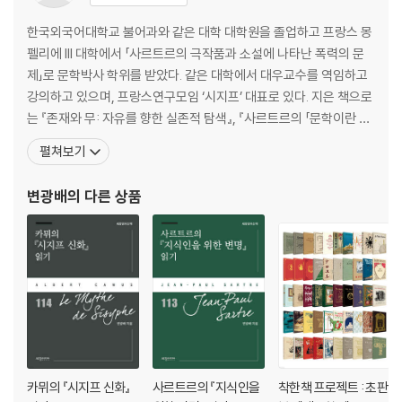
한국외국어대학교 불어과와 같은 대학 대학원을 졸업하고 프랑스 몽
펠리에 III 대학에서 「사르트르의 극작품과 소설에 나타난 폭력의 문
제」로 문학박사 학위를 받았다. 같은 대학에서 대우교수를 역임하고
강의하고 있으며, 프랑스연구모임 ‘시지프’ 대표로 있다. 지은 책으로
는 『존재와 무: 자유를 향한 실존적 탐색』, 『사르트르의 「문학이란 무
엇인가」 읽기』, 『제2의 성: 여성학 백과사전』, 『사르트르의 미학』(공
펼쳐보기
저), 『카페 사르트르』(공저) 등이 있으며 역서로는 『사르트르 평전』,
『사르트르와 카뮈: 우정과 투쟁』, 『어린 왕자』, 『카르멘』, 『프랑스 인
변광배
의 다른 상품
류학의 아버지, 마르셀 모스
카뮈의 『시지프 신화』
사르트르의 『지식인을
착한책 프로젝트 : 초판