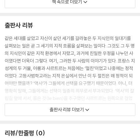
책 속으로 더보기
꺼져 버린 화산
는 주제에 대해 사색할 때 최고로 빛났던 반면, 사르트르는 필기시험 성적
“선거, 어리석은 함정!”
에서 일시적으론 심연으로의 추락을 맛보았다. 하지만 그다음 해에 사르트
원로 자유주의자의 가을
르는 ‘자유’라는 주제로 다시 정상으로 올라설 수 있게 된 것이다.
출판사 리뷰
---「제1장 “고등사범”, 또는 순진함의 시기」중에서
결론
20세기에 지식인들은 없었는가?
같은 세대를 살았고 자신이 살던 세기를 갈라놓은 두 지식인의 일대기를
‘역사’가 다시 움직이던 시기에 이런 재가동의 진원지를 이루고 있던 것은
살펴보는 일은 곧 그 세기의 지적 흐름을 살펴보는 일이다. 그것도 그 두 명
옮긴이의 말
바로 독일에서 발생한 사건들이었다. 바로 그곳에서 첫 번째 진동이 발생
의 지식인이 같은 지적 환경에서 자랐고, 과거에 친밀한 우정을 나누던 사
했다. 하지만 그 진동이 발생한 순간에 그 자리에 있었던 사르트르는 그의
이였다면 더욱더 그렇다. 여기, 그러한 두 사람의 이야기가 있다. 프랑스 지
찾아보기
발밑에서 일어난 진동을 느끼지 못했다. 물론 이것은 불명예의 요소도 아
성계의 두 거물, 아롱과 사르트르는 처음에는 ‘절친’이었고 나중에는 정적
니고 책임을 져야 하는 요소도 아니다. 그렇지만 역사가에게는 전망이 부
이었다. 고등사범학교라는 지적 온실에서 만난 이 두 절친은 왜 정적이 되
과된다. 왜냐하면 그로부터 11년 후에 참여의 의무에 대한 사르트르의 첫
어야만 했을까? ‘역사’가 그들에게 선택을 요구했기 때문이었다. 아니, 더
번째 텍스트가 출간되기 때문이다. 이 첫 번째 텍스트는 그 이후에 여러 세
명확히 말해, 그들에게는 선택이 일종의 의무로서 부과되었다. ‘역사’의 갈
대의 지식인들에게 큰 영향을 주고, 프랑스 이데올로기의 풍경을 크게 바
림길 앞에 서서, 옳은 것(le bien)을 추구했던 사르트르는 왼쪽으로 걸었
꾸어 놓게 된다.
고, 진실된 것(le vrai)을 추구했던 아롱은 오른쪽으로 걸었다. 그리고 이
출판사 리뷰 더보기
---「제2장 ‘역사’의 깨어남」중에서
러한 선택으로 인해 두 절친의 관계는 결국 회복될 수 없는 길로 접어들고
말았다.
따라서 모든 것은 다음과 같은 사실을 보여 준다. 즉, 비록 이 장의 제사에
리뷰/한줄평
0
서 사용된 표현을 빌리자면 전쟁이 아롱의 삶에서 그 어떤 것과도 유사하
이 두 지식인과 유사한 관계를 한국사에서도 찾아볼 수 있다. 정몽주와 정