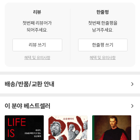
지 않고, 또 그의 삶의 흐름을 바꿔 버린 “경험”이었다고 해도, 이 전쟁은
도전이 그들이다. 같은 학문적 요람에서 배운 두 ‘절친’ 중 먼저 독일에 자
그의 지적 변화에서 그저 가속기의 역할을 했을 뿐이라는 사실이 그것이
리를 잡았던 아롱이 사르트르에게 후설을 추천했듯이, 이색이라는 스승의
리뷰
한줄평
다. 평가의 대상이 된 텍스트 ―콜레주 드 프랑스 교수 취임 강의― 에서
문하에서 배운 두 ‘절친’ 중 먼저 인정받았던 정몽주는 정도전에게 맹자를
발췌된 제사는 그 점에서 아주 명백하다. “나는 결정적으로 역사가 그 자체
첫번째 리뷰어가
첫번째 한줄평을
추천했다. 그리고 왼쪽을 향했던 아롱이 나중에는 오른쪽으로 기울었던 것
되어주세요.
남겨주세요.
로 이성의 명령에 복종한다는 것과 선한 의지를 가진 인간들의 욕망에 복
처럼, 개혁을 바라보던 정몽주는 왕조의 위기 앞에서 오른쪽으로 향했다.
종한다는 것을 더 이상 믿지 않게 되었다.”
반면에 ‘역사’에 유혹되지 않았던 젊은 사르트르는 왼쪽으로 향했고, ‘역
리뷰 쓰기
한줄평 쓰기
---「제3장 세계대전 동안의 두 지식인」중에서
사’를 유혹할 수 없었던 젊은 정도전은 ‘역사’를 손에 쥐었다. 그렇게 역사
는 두 친구 중 나중에 움직이기 시작한 친구의 승리를 선언하는 것처럼 보
혜택 및 유의사항
혜택 및 유의사항
1946년 초여름 이래로 서로 다르고 심지어는 적대적이기까지 한 논리에
였다. 적어도, 죽음의 그림자가 그들 가까이에 다가오기 전까지는 그랬다.
빠져든 사르트르와 아롱 사이에는 정치적 불신이 자리 잡게 되었다. 그들
의 우정은 이미 한계점에 도달했고, 이런 의심은 빠르게 우려할 만한 사고
그러나 시간이 흐르며, 이러한 분위기는 반전되기 시작했다. 충(忠)을 중
로 이어졌다. 예컨대 1946년 11월 8일에 있었던 『무덤 없는 주검』의 리허
배송/반품/교환 안내
요시하던 조선 지성계에서 정몽주는 충절의 상징이 되었고, 프랑스 지성계
설에서 레지스탕스 대원들이 고문당하는 장면에 불편해하던 쉬잔 아롱이
에서는 아롱이 걸었던 길이 오른쪽이었을 뿐 아니라, 옳은 쪽이기도 했다
막간에 극장을 떠나게 되었다. 물론 자상한 남편인 아롱은 아내를 따라갔
는 평가가 나오고 있다. 사르트르의 옹호자였던 『리베라시옹』의 아래와 같
이 분야 베스트셀러
다. 이 일로 인해 사르트르는 기분이 상했고, 이해당사자인 쉬잔 아롱의 사
은 기사 제목이 그러한 흐름을 잘 보여 준다. 「슬프다! 레몽 아롱이 옳았다
과에도 불구하고 그는 이 일화가 정치적인 의미를 가졌다고 생각하게 되었
(Raymond Aron avait raison. Helas!)」. “사르트르와 함께 틀리는 것
다.
이 아롱과 같이 옳은 것보다 낫다(Plutot avoir tort avec Sartre que r
---「제4장 대지진」중에서
aison avec Aron)”던 전 세기의 외침이 침묵 속에 침잠되는 순간이었다.
두 지식인에 대한 평가가 완전히 반전된 것이다. 이러한 평가의 반전에는