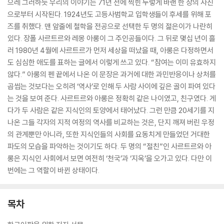
으레 그러하듯 우리의 이야기는 71년 전에 찍힌 누렇게 바랜 한 장의 사진
으로부터 시작된다. 1924년도 고등사범학교 입학생들이 후세를 위해 포
즈를 취했다. 맨 앞줄에 철학을 전공으로 선택한 두 명의 젊은이가 나란히
있다. 장폴 사르트르와 레몽 아롱이 그 주인공들이다. 그 뒤로 몇십 년이 흘
러 1980년 4월에 사르트르가 먼저 세상을 떠났을 때, 아롱은 다정하면서
도 심심한 애도를 표하는 글에서 이렇게 쓰고 있다. “참여는 이미 유효하지
않다.” 아롱의 펜 끝에서 나온 이 문장은 과거에 대한 과민반응이나 상처를
곱씹는 것보다는 오히려 ‘역사’로 인해 두 사람 사이에 깊은 골이 파여 있다
는 것을 보여 준다. 사르트르와 아롱은 정확히 같은 나이였고, 친구였다. 게
다가 두 사람은 같은 지식인의 토양에서 태어났다. 그런 만큼 20세기를 지
나온 그들 각자의 지적 여정의 역사를 비교하는 것은, 단지 깨져 버린 우정
의 관계뿐만 아니라, 또한 지식인들의 사회를 요동치게 만들었던 거대한
파도의 모습을 파악하는 것이기도 하다. 두 명의 “절친”인 사르트르와 아
롱은 지식인 사회에서 보면 여전히 ‘천국’과 ‘지옥’을 오가고 있다. 다만 이
번에는 그 역할이 바뀐 상태이다.
목차