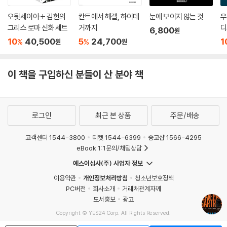
두 지식인이 끌어안고자 한 ‘역사’가 그것을 말해 줄 것이다. 두 명의 ‘지식
전 세계적으로 보도된 사르트르와 아롱이 함께 찍힌 두 장의 사진에 실제
인’인 사르트르와 아롱은 지식인 사회에서 보면 여전히 ‘역사’의 ‘재판정’
오뒷세이아 + 김헌의
칸트에서 헤겔, 하이데
눈에 보이지 않는 것.
우
의미보다 더 큰 의미를 부여하지 않도록 주의하자. … 그 당시에 두 사람이
앞에 서 있다. 다만 이번에는 그 판결이 미뤄진 상태이다.
그리스 로마 신화 세트
거까지
디
6,800
원
함께 찍힌 사진에 대해 설왕설래가 있었다. 심지어는 다음과 같은 상투적
10
40,500
5
24,700
1
%
%
원
원
인 얘기도 있었다. 즉, 30년 된 불구대천의 적들이 갑작스럽게 그 당시에
주요 의제였던 ‘인권’이라는 주제의 대부 역할을 했다는 것이 그것이다. 그
리고 금색 카펫 위에서 이루어진 이런 종류의 만남을 통해 또한 지식인 사
이 책을 구입하신 분들이 산 분야 책
회에서 그때까지 대립 일색이었던 두 세계의 봉합이 굳어질 수 있을 것이
라고 말이다. 1979년 여름 초에 사르트르와 아롱과 더불어 이런 일은 실제
로 가능할 것처럼 보였다.
로그인
최근 본 상품
주문/배송
---「제7장 인상, 저무는 태양」중에서
고객센터 1544-3800
티켓 1544-6399
중고샵 1566-4295
eBook 1:1문의/채팅상담
예스이십사(주) 사업자 정보
이용약관
개인정보처리방침
청소년보호정책
PC버전
회사소개
거래처관계자께
도서홍보
광고
Copyright © YES24 Corp. All Rights Reserved.
MATOM1