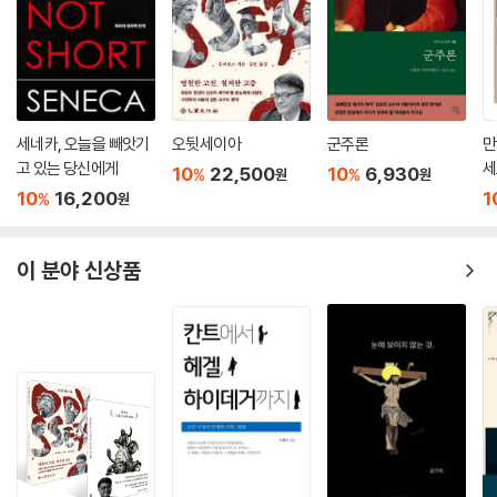
사실 사르트르는 이데올로기 투쟁의 무대에서 각광을 받으면서 빠르게 당
‘역사’의 움직임이 크게 작용했다. 그렇게 ‘역사’의 영향을 받은 두 지식인
대의 무시할 수 없는 거물(일종의 어찌해 볼 수 없는 죄를 벌하는 운명의
은 역사에 영향을 끼쳤고, 다시 역사로부터 영향을 받았다.
사자)이 되었고, 아롱은 무대 뒤에 있게 된다. 어떤 이들은 아롱을 ‘역사’의
심오한 의미를 파악하지 못한 채 그 흐름을 거스르는 자로 여겼다. 또 어떤
그러나 이런 평가의 반전에도 불구하고 지금 이 두 지식인의 길에 대해 옳
이들은 그와는 반대로 그를 같은 ‘역사’에 의해 항상 확인되는 예언을 하는
고 그름을 판단하는 것은 섣부른 일이다. 정몽주와 정도전의 길 중 어느 쪽
카산드라로 여기기도 했다. 그도 그럴 것이 여기에서 문제가 되는 것은 항
세네카, 오늘을 빼앗기
오뒷세이아
군주론
만
이 옳았는가에 대해서 쉽게 답할 수 없는 것처럼, 아롱과 사르트르 중 누가
고 있는 당신에게
세
상 ‘역사’와의 관계였기 때문이다. 그리고 결국 두 사람 사이의 우정을 폭발
10
22,500
10
6,930
%
%
원
원
옳았는가에 대해서 쉽게 답할 수는 없다. 그렇기에 이 책이 시도하는 것 역
시켜 버린 것은 아롱의 ‘역사’에 대한 해석이었다.
10
16,200
1
%
원
시 누가 옳았는지를 밝히는 것이 아니다. 우리가 시도할 수 있는 것은 단지,
---「제5장 냉전의 한복판에서」중에서
그 둘의 이야기를 종합하려 애쓰는 것이며, 이 책이 시도하는 것 역시 그러
한 일이다. 그렇다면 우리는 왜 누가 옳았는지 밝힐 수 없음에도 그 둘의 이
이 분야 신상품
어쨌든 사르트르와 아롱에게도 이 시기는 중요했다. 사르트르에게는 분명
야기를 종합해야 하는가? 그것은 바로, 어느 때에 누가 옳은 것으로 판정
히 반식민주의가 그의 가장 두드러진 참여였고, 게다가 사르트르라는 인간
되었는가의 문제는 곧 그 세기가 어디에 가치를 두고 있는가의 문제이기
은 알제리라고 하는 기호 아래에서 정치에 눈을 뜬 새로운 세대에 큰 영향
때문이다.
을 주게 된다. 아롱으로 말하자면, 그는 알제리의 독립을 내세우면서 어울
리지 않는 역할을 한 것처럼 보였다. 게다가 그는 좌파 자체의 대부분의 지
마치 혁명을 중요시했던 조선의 건국기와 충절을 중요시했던 건국 이후의
식인과는 반대 방향으로 나아가고 있었다. 왜냐하면 그는 전쟁의 첫해부터
시대처럼 말이다. 우리가 물어야 할 질문은 이것이다. “왜 사르트르의 몰락
그런 해결책을 주장했기 때문이다.
과 아롱의 상승이 최근의 프랑스 지성계에 매력적이었던가?” 보다 직접적
---「제6장 알제리에서 베트남까지」중에서
으로 말해, “왜 금세기는 사르트르가 아닌 아롱을 옳다고 보고 있는가?”