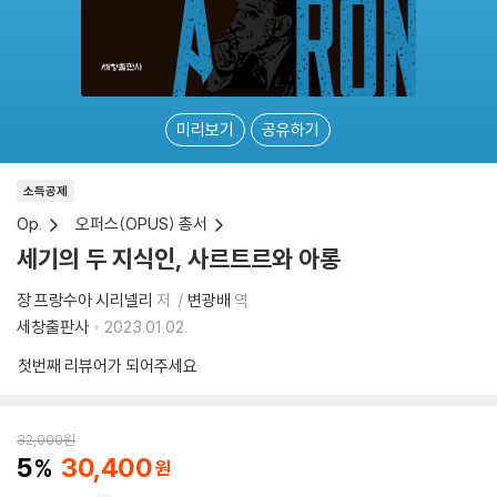
미리보기
공유하기
소득공제
Op.
오퍼스(OPUS) 총서
세기의 두 지식인, 사르트르와 아롱
장 프랑수아 시리넬리
저
변광배
역
세창출판사
2023.01.02.
첫번째 리뷰어가 되어주세요
32,000
원
5
30,400