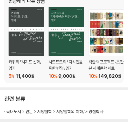
변광배
의 다른 상품
류학의 아버지, 마르셀 모스
시련
제3부 30년 전쟁
제4장
대지진
“아롱”의 구상, 자유주의 지식인
사르트르의 권력 장악
위상의 변화
철학의 축전
카뮈의 『시지프 신화』
사르트르의 『지식인을
착한책 프로젝트 : 초판
사르트르의 영광
읽기
위한 변명』 읽기
본 세계문학 세트
“이별”을 향하여
5
11,400
10
9,000
10
149,820
%
%
%
원
원
원
경계선상의 우정
귀환 불가능한 지점을 향하여
“각자 자기 진영에서 출발했다”
관련 분류
제5장
냉전의 한복판에서
국내도서
인문
서양철학
서양철학의 이해/서양철학사
결렬
풀턴 연설의 효과