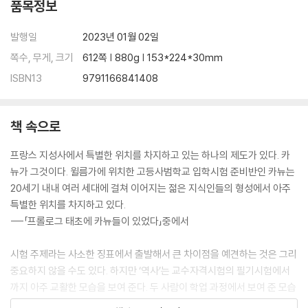
냉전 중의 파리에서
품목정보
“더러운 손을 가진 자는 사르트르이다”
중립주의에서 동반자로
발행일
2023년 01월 02일
1952년 여름
쪽수, 무게, 크기
612쪽 | 880g | 153*224*30mm
냉전 기간 중에
ISBN13
9791166841408
제6장
알제리에서 베트남까지
“공산주의자들과의 일치”
책 속으로
1956년의 충격
“알제리 비극”에 대한 하나의 “대답”
프랑스 지성사에서 특별한 위치를 차지하고 있는 하나의 제도가 있다. 카
사르트르의 전쟁
뉴가 그것이다. 윌름가에 위치한 고등사범학교 입학시험 준비반인 카뉴는
제3세계, 새로운 혁명적 엘도라도
20세기 내내 여러 세대에 걸쳐 이어지는 젊은 지식인들의 형성에서 아주
1968년의 정면 충돌
특별한 위치를 차지하고 있다.
베트남이라는 기호 아래에서
---「프롤로그 태초에 카뉴들이 있었다」중에서
에필로그
시험 주제라는 사소한 징표에서 출발해서 큰 차이점을 예견하는 것은 그리
중요하지 않을 수도 있다. 하지만 ‘역사’는 교수자격시험의 필기시험에서
제7장
인상, 저무는 태양
까지 아주 교활한 모습을 보여 준다. 두 사람이 학업 과정에서 보여 준 모습
‘역사’가 방향을 바꾸다
에 걸맞게 시험 준비를 위해 최선을 다하던 시기에, 아롱은 ‘이성과 사회’라