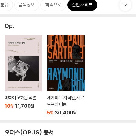
련분류
품목정보
책 속으로
출판사 리뷰
Op.
미학에 고하는 작별
세기의 두 지식인, 사르
트르와 아롱
10
11,700
%
원
5
30,400
%
원
오퍼스(OPUS) 총서