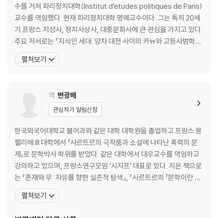
수를 거쳐 파리정치대학(Institut d’etudes politiques de Paris)
제2부 폭풍우 속의 세대
교수를 역임했다. 현재 파리정치대학 명예교수이다. 그는 특히 20세
기 프랑스 지성사, 정치사상사, 대중문화사에 큰 관심을 가지고 있다.
제2장
‘역사’의 깨어남
주요 저서로는 『지식인 세대. 양차 대전 사이의 카뉴와 고등사범학교
사회주의화되는 젊은 지식인
졸업생들(Generation intellectuelle. Khagneux et normalien
펼쳐보기
독일: “역사는 반복된다”
s dans l ’entre-deux-guerres)』(1988), 『프랑스 지식인들 및
베를린에서의 “휴가”
열정: 20세기의 선언과 청원(Inte
프랑스 안에서의 파시즘 위험?
역
변광배
한 사람은 투표하고, 다른 사람은 투표하지 않다
아롱: ‘역사’의 지평에서의 “재앙”
관심작가 알림신청
전쟁, 삶의 중간에서
한국외국어대학교 불어과와 같은 대학 대학원을 졸업하고 프랑스 몽
펠리에 III 대학에서 「사르트르의 극작품과 소설에 나타난 폭력의 문
제3장
세계대전 동안의 두 지식인
제」로 문학박사 학위를 받았다. 같은 대학에서 대우교수를 역임하고
사르트르: “심각한 변화”
강의하고 있으며, 프랑스연구모임 ‘시지프’ 대표로 있다. 지은 책으로
아롱: 전차 아니면 펜?
는 『존재와 무: 자유를 향한 실존적 탐색』, 『사르트르의 「문학이란 무
평온한 점령 기간?
엇인가」 읽기』, 『제2의 성: 여성학 백과사전』, 『사르트르의 미학』(공
『코뫼디아』, 또는 『레 레트르 프랑세즈』?
펼쳐보기
저), 『카페 사르트르』(공저) 등이 있으며 역서로는 『사르트르 평전』,
과오?
『사르트르와 카뮈: 우정과 투쟁』, 『어린 왕자』, 『카르멘』, 『프랑스 인
세대 내에서의 릴레이