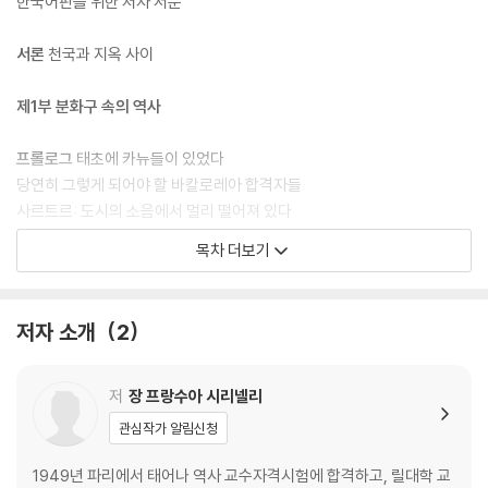
한국어판을 위한 저자 서문
서론
천국과 지옥 사이
제1부 분화구 속의 역사
프롤로그
태초에 카뉴들이 있었다
당연히 그렇게 되어야 할 바칼로레아 합격자들
사르트르: 도시의 소음에서 멀리 떨어져 있다
목차 더보기
제1장
“고등사범”, 또는 순진함의 시기
두 명의 비전형적인 고등사범학교 학생
뛰어난 철학도들
저자 소개
2
1차 세계대전을 모면한 세대
“나는 열렬한 평화주의자였습니다”(R. 아롱)
사르트르, 또는 초연의 시기
저
장 프랑수아 시리넬리
미래의 지식인들
관심작가 알림신청
제1부의 결론
뒷걸음질하면서 ‘역사’에 탑승하기
1949년 파리에서 태어나 역사 교수자격시험에 합격하고, 릴대학 교