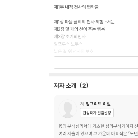
제1부 내적 천사의 변화들
제1장 파울 클레의 천사 체험 -서문
제2장 몇 개의 선이 주는 행복
제3장 초기의천사
앙겔루스 노부스
넓은 길 위 천사의 보호
비탈길 위 천사의 보호
천사 셋
곱슬머리의 귀여운 천사
저자 소개
2
제2부 길잡이
제1장 초기의 천사
저
잉그리트 리델
무릎 꿇은 천사
관심작가 알림신청
루시퍼의 접근
천사다운
융의 분석심리학에 기초한 심리분석가이자 신
유치원의 천사
여러 저술이 있으며 그 가운데 대표작은 『노년의 내적 