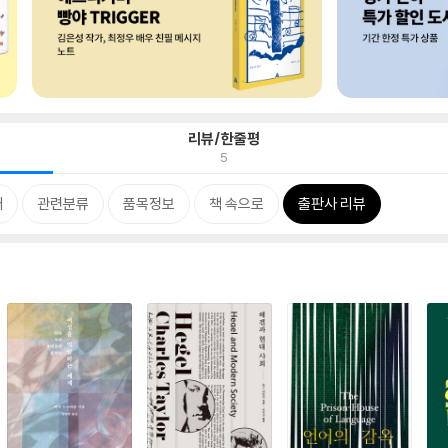
리뷰/한줄평
5
개
관련분류
품목정보
책 속으로
출판사 리뷰