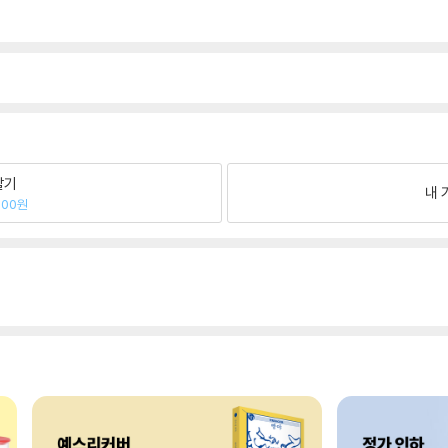
팔기
내 
700원