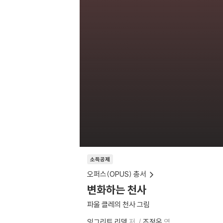
소득공제
오퍼스(OPUS) 총서
변화하는 천사
파울 클레의 천사 그림
잉그리트 리델
저
조정옥
역