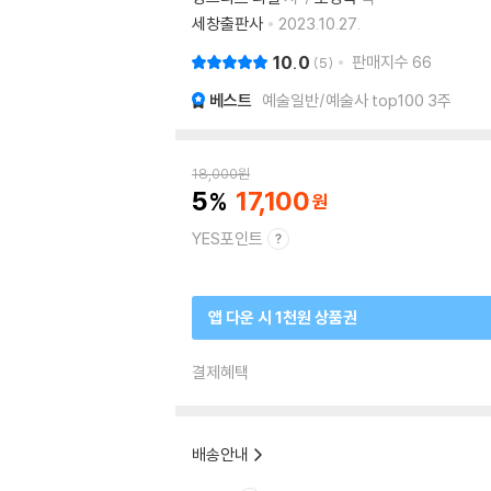
세창출판사
2023.10.27.
10.0
판매지수
66
5
베스트
예술일반/예술사 top100 3주
18,000
원
5
17,100
YES포인트
앱 다운 시 1천원 상품권
결제혜택
배송안내