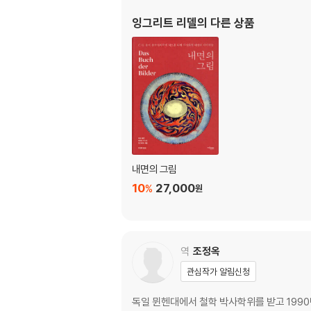
곧 날 듯한
천사 됨을 위한 대기실에서
잉그리트 리델
의 다른 상품
방울 천사
부인 천사
미완성의 천사
천사의 절벽
제2장 위기의 천사
관리의 위엄
천사의 위기 II
똑똑한 노인 천사
내면의 그림
새에 가까운
10
27,000
못생긴 천사
%
원
천사가 두 손으로 머리를 부여잡고 있다
배 안의 천사
호산나
역
조정옥
다리 대신에 날개
전투적인 천사
관심작가 알림신청
짐 들기 시험
독일 뮌헨대에서 철학 박사학위를 받고 1990
제3장 위로의 천사