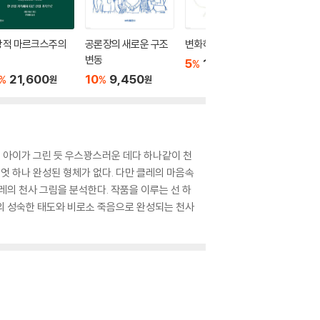
상적 마르크스주의
공론장의 새로운 구조
변화하는 천사
미학에 
변동
5
17,100
10
1
%
%
원
21,600
10
9,450
%
%
원
원
. 아이가 그린 듯 우스꽝스러운 데다 하나같이 천
엇 하나 완성된 형체가 없다. 다만 클레의 마음속
레의 천사 그림을 분석한다. 작품을 이루는 선 하
의 성숙한 태도와 비로소 죽음으로 완성되는 천사