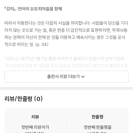
다 만들어진 기호들로부터 출발해 작동하는 것이기에 그렇습니다) 글쓰기
「강의」: 언어의 유토피아들을 향해
로의 규칙적인 투신은 기호학으로 하여금 차이들에 대해 탐구하도록 만듭
니다. 그뿐만 아니라 기호학이 교조화하고 ‘장악’하지 않도록, 그것이 실제
따라서 이동한다는 것은 다음의 사실을 의미합니다. 사람들이 당신을 기다
와 달리 스스로를 보편 담론으로 여기지 않도록 막아줍니다. 역으로, 텍스
리지 않는 곳으로 가는 일, 혹은 한층 더 급진적으로 표현하자면, 부화뇌동
트에 실리는 기호학의 시선은 문학을 에워싸고 압박하는 저 뇌동하는 말로
하는 권력이 자신이 전에 쓴 것을 이용하고 예속시키는 경우 그것을 공식
부터 문학을 구제하기 위해 우리가 흔히 기대는 신화, 곧 순수한 창조성이
적으로 버리는 일. (p. 34)
라는 신화를 거부하지 않을 수 없게 만듭니다. 결국 기호란 기대에 더 잘 어
긋나기 위해서 생각되는 것, 마땅히 그러기 위해서 다시 생각되어야 하는
「강의」는 1977년 1월 7일 롤랑 바르트가 콜레주드프랑스의 문학기호학
것입니다.
교수직에 부임해 첫 개강을 맞아 발표한 강연문이다. 바르트의 콜레주드프
--- p.43
랑스 부임은 학자와 학생, 일반 청중과 기자 들로 첫날 강의실을 가득 채울
출판사 리뷰 더보기
만큼 큰 관심을 모았으며, 그 열기는 바르트가 1980년까지 콜레주드프랑
옛 가치들은 더 이상 전수되지도, 유통되지도, 자극을 주지도 못합니다. 문
스에서 진행한 세 강의 ‘어떻게 함께 살 것인가’ ‘중성’ ‘소설의 준비’로도 이
학은 신성함을 박탈당했고, 제도들은 이제 문학을 보호하거나 문학을 인간
어졌다. 자신의 학문적 여정을 요약·정리하고 콜레주드프랑스 활동의 시작
리뷰/한줄평
0
의 암묵적 본보기라 강요하기에는 무력합니다. 하지만 글쎄요, 문학은 파
을 알리는 상징적 사건이 된 이 강연문에서 그는 언어가 말하도록 강제하
괴된 게 아닙니다. 더 이상 감호되지 않을 뿐입니다. 그러니 이제 문학을 향
고 의미를 고정한다는 점에서 근본적으로 “파시스트적”(p. 20)이라는 논
해 가야 할 순간입니다. 아마도 문학기호학은 상속자 부재로 인해 자유로
쟁적 발언을 던진다. 그만큼 20세기 프랑스 지식 사회의 주요 쟁점이었던
리뷰
한줄평
워진 풍경 속으로 상륙하도록 허용하는, 바로 그런 여행이 될 것입니다. 거
언어와 권력 간의 불가분의 관계에 대해 “우리의 진짜 투쟁”은 권력‘들’에
기엔 이제 막아서는 천사도, 용도 없겠지요. 그리하여 시선은 여전히 배덕
첫번째 리뷰어가
첫번째 한줄평을
대항하는 데 있다고 역설하며, 언어 바깥으로 나갈 수 없는 만큼 언어를 속