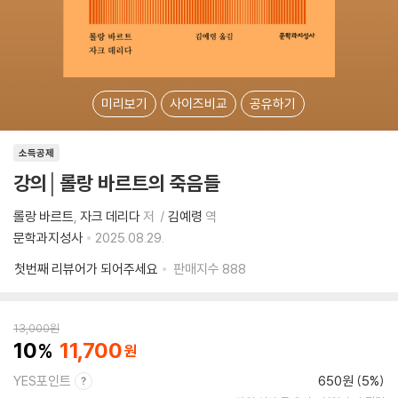
미리보기
사이즈비교
공유하기
소득공제
강의│롤랑 바르트의 죽음들
롤랑 바르트
자크 데리다
저
김예령
역
문학과지성사
2025.08.29.
첫번째 리뷰어가 되어주세요
판매지수
888
13,000
원
10
11,700
YES포인트
650원 (5%)