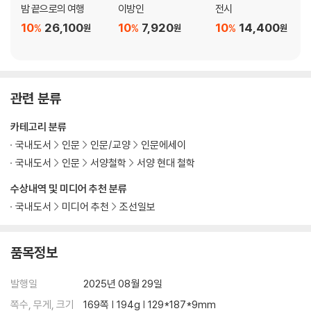
밤 끝으로의 여행
이방인
전시
10
26,100
10
7,920
10
14,400
%
%
%
원
원
원
관련 분류
카테고리 분류
국내도서
인문
인문/교양
인문에세이
국내도서
인문
서양철학
서양 현대 철학
수상내역 및 미디어 추천 분류
국내도서
미디어 추천
조선일보
품목정보
발행일
2025년 08월 29일
쪽수, 무게, 크기
169쪽 | 194g | 129*187*9mm