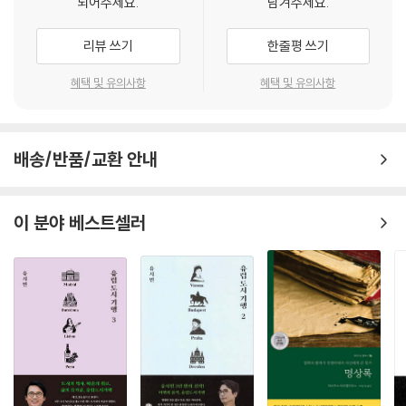
되어주세요.
남겨주세요.
함을 지닌 채 오래되고도 아름다운, 기의의 유효기간이 지나 추상화되고
이는 술책으로서 문학을 상정한다.
만 사물들로 향할 수 있을 것입니다. 이는 몰락인 동시에 예언적 순간, 부드
리뷰 쓰기
한줄평 쓰기
러운 종말론의 순간, 가장 거대한 즐김의 역사적 순간이 될 테지요.
1530년 설립되어 창립 초기부터 누구나 참여할 수 있는 열린 교육을 지향
--- p.49
해온 콜레주드프랑스는 권력 바깥에 놓이는 특권적 장소로 여겨진다. 이곳
혜택 및 유의사항
혜택 및 유의사항
의 강단에 서기 위해서는 한림원과 콜레주드프랑스 소속 교수의 추천을 받
우리가 저 스스로 아는 것을 가르치는 나이가 있습니다. 그러나 곧이어 다
아야 하며, 바르트는 1970년부터 콜레주드프랑스에 재직 중이던 미셸 푸
른 시절이 찾아오니, 그 시기에 우리는 자신이 알지 못하는 것을 가르칩니
코의 추천을 받았다. 그런데 이는 당시 논란의 여지를 안고 있었다. 결핵으
다. 우리는 이를 일컬어 탐구한다고 하지요. 아마도 지금은 또 다른 경험의
배송/반품/교환 안내
로 인해 “공식 학위를 갖”지 못했던 데다, 고전문학과 수사학을 비롯해 언
시기가 온 듯합니다. 바로 익힌 것을 잊는 나이, 그동안 우리가 거쳐온 지식
어학, 기호학 등 동시대의 여러 이론을 횡단하며 전통적 제도 바깥에서 글
과 교양과 신념의 침전물에 망각이 가하는 예측 불허의 재편성을 그대로
쓰기를 실천했던 바르트의 스타일은 제도 비평계와 대학 강단의 의구심을
이 분야 베스트셀러
작동하도록 놓아두는 시기가 그것입니다. 생각건대 이 경험에는 너무나 유
불러왔다. 이 같은 긴장 속에서 제출된 「강의」는 ‘에세이만 쓰는 이,’ 모호한
명하고도 시대에 뒤처진 이름이 있군요. 이제 저는 바로 그 어원의 기로에
자, 어느 장소나 체계에서든 미묘하게 흔들리는 주체로서 바르트가 조성하
서서, 감히 아무 거리낌 없이 그 이름을 채택하고자 합니다. 지혜, 다시 말
는 물음표의 작고 부드러운 저항력을 담고 있다.
해 전혀 없는 권력, 약간의 지식, 약간의 현명함, 가능한 한 최대치의 맛이
라는 뜻이지요.
이 글에서 바르트는 언어의 해방 공간, 유토피아를 어떻게 창안할 것인가
--- p.54~55
라는 화두를 던진다. 인간이 언어 바깥으로 완전히 나갈 수 없다면, 반대로
욕망의 개별성과 다수성에 따라 무수히 뻗어나가고 움직이는 말들의 공간,
그의 기법. 스투디움/푼크툼 쌍을 드러내고 작동시키고 해석 하는 동시에,
언어의 유토피아를 꿈꿀 수 있다. 그러나 “언어체의 유토피아는 유토피아
자신이 행하는 바를 우리에게 들려주며 노트들을 전달하는 그의 방식. 그
의 언어체로 회수”(p. 32)된다는 바르트의 지적처럼, 권력에 대항하는 시