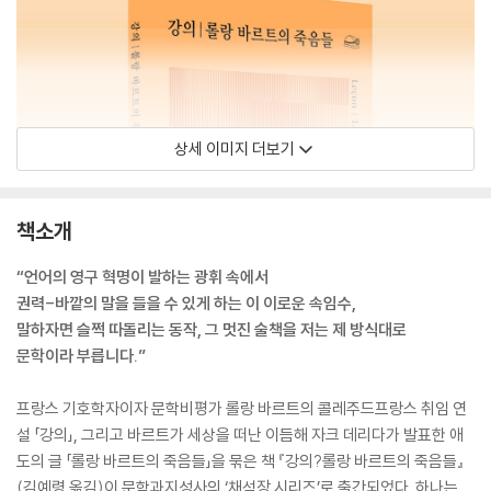
상세 이미지 더보기
책소개
“언어의 영구 혁명이 발하는 광휘 속에서
권력-바깥의 말을 들을 수 있게 하는 이 이로운 속임수,
말하자면 슬쩍 따돌리는 동작, 그 멋진 술책을 저는 제 방식대로
문학이라 부릅니다.”
프랑스 기호학자이자 문학비평가 롤랑 바르트의 콜레주드프랑스 취임 연
설 「강의」, 그리고 바르트가 세상을 떠난 이듬해 자크 데리다가 발표한 애
도의 글 「롤랑 바르트의 죽음들」을 묶은 책 『강의?롤랑 바르트의 죽음들』
(김예령 옮김)이 문학과지성사의 ‘채석장 시리즈’로 출간되었다. 하나는