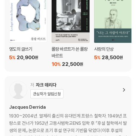
영도의 글쓰기
롤랑 바르트가 쓴 롤랑
사랑의 단상
바르트
5
20,900
5
28,500
%
%
원
원
10
22,500
%
원
저
자크 데리다
관심작가 알림신청
Jacques Derrida
1930~2004년. 알제리 출신의 유대인계 프랑스 철학자. 1949년 프
랑스로 건너가 1952년 고등사범학교ENS 입학 후 『후설 철학에서 발
생의 문제』 논문으로 초기 후설 연구의 기반을 닦았다(이후 후설의