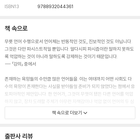
ISBN13
9788932044361
책 속으로
무릇 언어 수행으로서 언어체는 반동적인 것도, 진보적인 것도 아닙니다.
그것은 다만 파시스트적일 뿐입니다. 알다시피 파시즘이란 말하지 못하도
록 억압하는 것이 아니라 말하도록 강제하는 것이기 때문입니다.
--- 「강의」 중에서
존재하는 욕망들의 수만큼 많은 언어들을. 이는 여태까지 어떤 사회도 다
수의 욕망이 존재한다는 사실을 받아들일 준비가 되지 않았다는 점에서 유
토피아적인 제안입니다. 한 언어가, 그것이 무엇이 됐든 다른 언어를 억압
하지 않고, 장차 도래할 주체가 아무런 자책감이나 억압 없이 언어의 두 심
급을 마음대로 즐길 줄 알며 법이 아니라 배덕에 의해 이 언어 또는 저 언어
책 속으로 더보기
를 말할 수 있기를 바랍니다.
--- p.32
출판사 리뷰
텍스트로의 끊임없는 귀환은, 또 기호 작용의 실천 중 가장 복합적인(이미