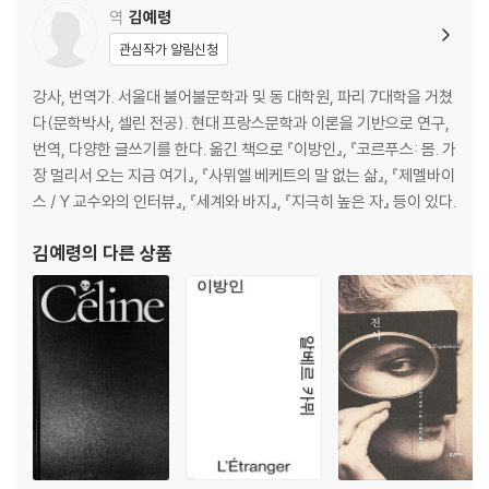
역
김예령
관심작가 알림신청
강사, 번역가. 서울대 불어불문학과 및 동 대학원, 파리 7대학을 거쳤
다(문학박사, 셀린 전공). 현대 프랑스문학과 이론을 기반으로 연구,
번역, 다양한 글쓰기를 한다. 옮긴 책으로 『이방인』, 『코르푸스: 몸. 가
장 멀리서 오는 지금 여기』, 『사뮈엘 베케트의 말 없는 삶』, 『제멜바이
스 / Y 교수와의 인터뷰』, 『세계와 바지』, 『지극히 높은 자』 등이 있다.
김예령
의 다른 상품