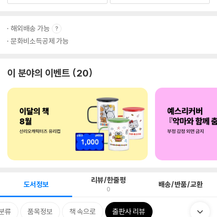
해외배송 가능
문화비소득공제 가능
이 분야의 이벤트
20
리뷰/한줄평
도서정보
배송/반품/교환
0
분류
품목정보
책 속으로
출판사 리뷰