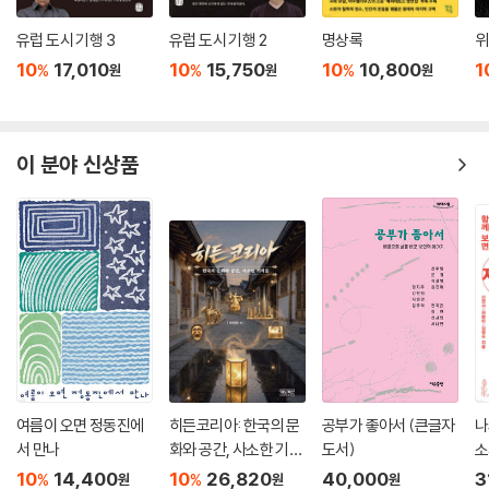
것에서 이내 우리는 음악을 듣게 되리라. 이 같은 기법은 정녕 그의 방식이
도는 곧 권력에 의해 포섭되기 마련이다. 바로 그렇기 때문에 저자들에게
다. 스투디움/푼크툼의 대립, 빗금으로 표시되는 외견상의 대비. [...] 이
유럽 도시 기행 3
유럽 도시 기행 2
명상록
위
는 고집스럽게 스스로를 이동시키는 일, 자신의 시도가 권력에 이용당한다
(스투디움/푼크툼이라는) 외견상의 대립은 두 개념 사이에 일어나는 모종
10
17,010
10
15,750
10
10,800
1
%
%
%
원
원
원
면 그것을 버리는 일이 요구되는 것이다. 이는 권력과 제도 바깥에 놓이는
의 구성을 금지하지 않고 오히려 장려하니 말이다. 이 ‘구성’이라는 말을 어
콜레주드프랑스에서조차 예외가 아니며, 따라서 바르트는 말한다. “저는
떻게 이해해야 할까? 이는 두 가지 사실을 의미하며, 더구나 그 둘 역시 다
이 같은 강의를 시작할 때는 늘 기꺼이 환상에 자리를 마련해주어야 한다
시 타협한다. 우선 1) 넘나들 수 없는 경계로 분리된 두 개념이 상호 중재를
고 진실되게 믿고 있습니다.”(p. 52) 1977년에서 1980년까지 콜레주드
이 분야 신상품
건네고 하나가 다른 하나와 더불어 타협하니, 우리는 거기서 이내 환유적
프랑스에서 바르트의 ‘강의’를 수강한 청중은 이처럼 유토피아로 부단히
조작을 알아보게 될 것이다.
이동하는 현장에 가담한 셈이다.
--- 「롤랑 바르트의 죽음들」 중에서
「롤랑 바르트의 죽음들」: 세상을 떠난 친구와 나누는
두 개의 배반, 불가능한 선택. 한편에는 오로지 자기에게만, 자기 자신의 목
무한한 대화의 약속, 애도
소리로만 귀착되는 것은 일절 말하지 않는 방식이 있다. [...] 그 반대편에
는, 롤랑 바르트에게 건네는 바 혹은 그에 대해 하는 말이 정말로 그의 상대
이 책의 두번째 텍스트 「롤랑 바르트의 죽음들」은 롤랑 바르트가 세상을 떠
방, 즉 살아 있는 친구로부터 오게끔 일체의 인용과 동일시, 하다못해 비교
난 이듬해인 1981년 자크 데리다가 『포에티크』지에 발표한 애도의 글이
마저 전적으로 피하는 방식이 있다. 그 경우에도 우리가 그를 사라지게 할
다. 바르트를 향한 애도의 글을 시작으로 데리다는 20여 년간 미셸 푸코,
위험은 마찬가지다. 이 모든 건 죽음에 죽음을 더해 무례하게 죽음을 복수
에마뉘엘 레비나스, 장-프랑수아 리오타르, 모리스 블랑쇼 등 학문적으로
여름이 오면 정동진에
히든코리아: 한국의 문
공부가 좋아서 (큰글자
나
화하는 일이랄까. 남는 길은 결국 그 둘을 동시에 하거나 하지 않는 것이다.
교류한 친구들이 세상을 떠날 때마다 다양한 형식으로 작별 인사를 쓰게
서 만나
화와 공간, 사소한 기적
도서)
소
즉 한쪽의 배신을 다른 한쪽의 배신으로 교정하는 일. 한쪽의 죽음으로부
된다. 이 애도의 글들은 우정과 애도, 타자성이라는 데리다 철학의 테마를
들
서
10
14,400
10
26,820
40,000
3
%
%
원
원
원
터 다른 한쪽의 죽음으로. 바로 거기서 오는 불안이 내게 하나의 복수형으