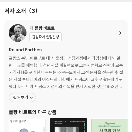
저자 소개
3
저
롤랑 바르트
관심작가 알림신청
Roland Barthes
프랑스 북부 쉐르부르 태생. 출생과 성장과정에서 다양성에 대해 열
린 태도를 체득했다. 청년시절 폐결핵으로 고등사범학교 진학과 교수
자격시험을 포기한 바르트는 소르본느에서 고전 문학을 전공한 후 젊
은 시절 루마니아와 이집트의 대학에서 프랑스어 교수로 활동하기도
했다. 바르트가 프랑스 지성계의 주목을 받기 시작한 것은 1953년
『글쓰기의 영도』와 1957년 『현대의 신화』를 잇달아 발표하면서. 문
펼쳐보기
학비평에서 가장 큰 반향을 불러일으킨 저작은 1970년에 발간된『텍
스트의 즐거움』. 이 책에서 바르트는 저자의 죽음과 독자의 탄생을 선
롤랑 바르트
의 다른 상품
언했다. 그 이전까지의 독서와 문학비평은 저자의 의도를