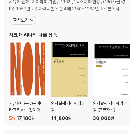
사유에 관해 『기하학의 기원』 (1962), 『목소리와 현상』 (1967)을 썼
다). 1957년 교수자격시험에 합격해 1960~1964년 소르본에서, 1
965~1984년 모교인 고등사범학교에서, 1984~1999년 사회과학
펼쳐보기
고등연구원에서 철학을 가르쳤다. 1968년 보수정권에 반기를 들고
철학에 대한 억압정책에 저항해 1974년 철학교육연구그룹GREPH
자크 데리다
의 다른 상품
을 결성했다. 1960년
사유한다는 것은 아니
원서발췌 기하학의 기
원서발췌 기하학의 기
라고 말하는 것이다
원
원 (큰글자책)
5
17,100
14,800
30,000
%
원
원
원