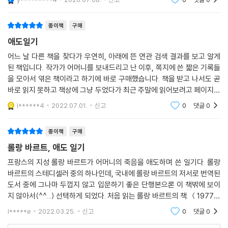
아가는 과정임
바르트의 슬픔으로 직조된 단문을 통해 타인의 지극한 슬픔을 간접적으로
나마 경험한다. 그리고 슬픔과 고통이 우리 안에서 ‘서서히 자리 잡아가는
종이책
구매
것’을 지켜본다. 바르트는 자신의 쪽지가 결국 ‘문학이 되고 말까 봐’ 우려
애도일기
했지만, 『애도 일기』는 우리에게 와서 슬프고 아름다운 문학이 되었다.
어느 날 다른 책을 찾다가 우연히, 아래에 뜬 연관 검색 결과를 보고 알게
된 책입니다. 작가가 어머니를 보내드리고 난 이후, 쪽지에 쓴 짧은 기록들
나는 이 일들에 대해서 말하고 싶지 않다. 그러면 결국 문학이 되고 말까 봐
을 모아서 엮은 책이라고 하기에 바로 구매했습니다. 책을 받고 나서도 곧
두렵기 때문에. 혹은 내 말들이 문학이 되지는 않을 거라는 사실에 대한 자
바로 읽지 못하고 책상에 그냥 두었다가 최근 주말에 읽어보려고 페이지를
신이 없기 때문에. 그런데 다름 아닌 문학이야말로 이런 진실들에 뿌리를
몇장 넘겼는데 정말 눈물을 참을수 없었습니다. 이 사람의 애도의 기록이
l******4
2022.07.01.
신고
0
댓글
0
내리고 태어나는 것임에도 불구하고. - 33p
나의 것과 너
종이책
구매
롤랑 바르트, 애도 일기
프랑스의 지성 롤랑 바르트가 어머니의 죽음을 애도하며 쓴 일기다. 롤랑
바르트의 스테디셀러 중의 하나인데, 국내에 롤랑 바르트의 저서로 번역된
도서 중에 그나마 두껍지 않고 입문하기 좋은 단행본으론 이 책밖에 보이
지 않아서(^^...) 선택하게 되었다. 처음 읽는 롤랑 바르트의 책. ＜1977년
11월 28일 춥다. 밤이다. 겨울이다. 나는 집 안에서 따뜻하지만, 그러나 혼
l*****e
2022.03.25.
신고
0
댓글
0
자다. 그리