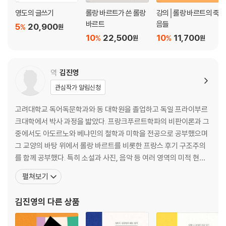
영도의 글쓰기
롤랑 바르트가 쓴 롤랑
강의│롤랑 바르트의 죽
바르트
음들
5
20,900
%
원
10
22,500
10
11,700
%
%
원
원
역
김진영
관심작가 알림신청
고려대학교 독어독문학과와 동 대학원을 졸업하고 독일 프라이부르
크대학에서 박사 과정을 밟았다. 프랑크푸르트학파의 비판이론과 그
중에서도 아도르노와 베냐민의 철학과 미학을 전공으로 공부했으며
그 교양의 바탕 위에서 롤랑 바르트를 비롯한 프랑스 후기 구조주의
를 함께 공부했다. 특히 소설과 사진, 음악 등 여러 영역의 미적 현상
들을 다양한 이론의 도움을 빌려 읽으면서 자본주의 문화와 삶이 갇
펼쳐보기
혀 있는 신화성을 드러내고 해체하는 일에 오랜 지적 관심을 두었다.
시민적 비판정신의 부재가 이 시대의 모든 부당한 권력들을 횡행케
김진영
의 다른 상품
하는 근본적인 원인이라고 믿으며 〈한겨레〉 〈현대시학〉 등 의