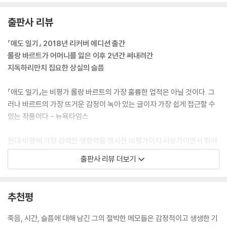
1977년 11월 9일
이 순수한 슬픔, 외롭다거나 삶을 새로 꾸미겠다거나 하는 따위와는 아무
출판사 리뷰
상관이 없는 슬픔. 사랑의 관계가 끊어져 벌어지고 파인 고랑.
『애도 일기』 2018년 리커버 에디션 출간
1977년 11월 28일
롤랑 바르트가 어머니를 잃은 이후 2년간 써내려간
그 누구에게 이런 질문을 할 수 있을까(그것도 대답을 얻으리라는 희망을
지독하리만치 집요한 상실의 슬픔
품으면서)?
우리가 그토록 사랑했던 사람을 잃고 그 사람 없이도 잘 살아간다면, 그건
『애도 일기』는 비평가 롤랑 바르트의 가장 훌륭한 업적은 아닐 것이다. 그
우리가 그 사람을, 자기가 믿었던 것과는 달리, 그렇게 많이 사랑하지 않았
러나 바르트의 가장 뜨거운 감정이 녹아 있는 글이자 가장 쉽게 접근할 수
다는 걸까……?
있는 작품이다 - 뉴욕타임스
1977년 11월 28일
현대 비평에 가장 강력한 영향력을 행사한 비평가이자 사상가이면서 뛰어
춥다. 밤이다. 겨울이다. 나는 집 안에서 따뜻하지만, 그러나 혼자다. 그리
난 에세이스트인 롤랑 바르트. 『애도 일기』는 바르트의 책 가운데 그의 가
출판사 리뷰 더보기
고 이런 밤에 나는 다시 깨닫는다: 이제 나는 이런 외로운 밤을 아주 당연한
장 뜨거운 감정을 읽을 수 있는 에세이로 평가받는다. 사랑하는 사람을 떠
일로 받아들이는 데 익숙해져야만 한다는 걸, 이런 고독 속에서 행동하고
나보낸 슬픔을 정면으로 응시하는 롤랑 바르트의 처절하고 집요한 기록으
일하기, 그러니까 저 ‘부재의 현전’과 달라붙어서 늘 함께 살아가는 일에 익
로, 롤랑 바르트를 사랑하는 이들에게 꾸준히 회자되며 스테디셀러로 자리
추천평
숙해져야만 한다는 사실을.
매김했다. 『애도 일기』는 출간 이후 소설가와 평론가는 물론 수많은 독자
들이 ‘애도’에 관해 말할 때 빼놓지 않고 언급하는 레퍼런스가 되었으며,
죽음, 시간, 슬픔에 대해 남긴 그의 절박한 메모들은 감정적이고 생생한 기
1977년 11월 30일
‘죽음’에 대해 말하기를 꺼리는 문화에 ‘애도’라는 화두를 던지고 애도의 윤