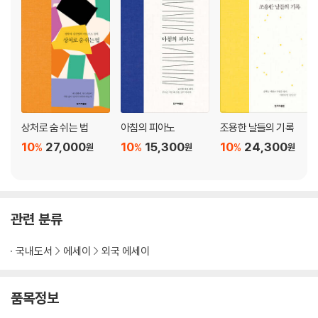
상처로 숨 쉬는 법
아침의 피아노
조용한 날들의 기록
10
27,000
10
15,300
10
24,300
%
%
%
원
원
원
관련 분류
국내도서
에세이
외국 에세이
품목정보