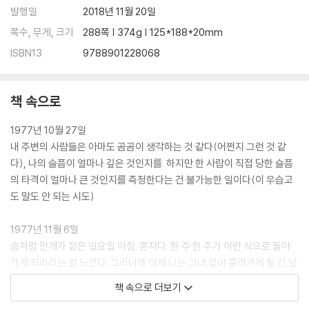
발행일
2018년 11월 20일
쪽수, 무게, 크기
288쪽 | 374g | 125*188*20mm
ISBN13
9788901228068
책 속으로
1977년 10월 27일
내 주변의 사람들은 아마도 곰곰이 생각하는 것 같다(어쩐지 그런 것 같
다), 나의 슬픔이 얼마나 깊은 것인지를. 하지만 한 사람이 직접 당한 슬픔
의 타격이 얼마나 큰 것인지를 측정한다는 건 불가능한 일이다(이 우습고
도 말도 안 되는 시도)
1977년 11월 6일
솜처럼 안개가 짙은 일요일 아침. 혼자다. 한 주 한 주가 이런 식으로 돌아
가게 되리라는 걸 느낀다. 그러니까 이제 나는 그녀 없이 흘러가게 될 긴 날
들의 행렬 앞에 서 있는 것이다.
책 속으로 더보기