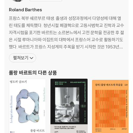
Roland Barthes
프랑스 북부 쉐르부르 태생. 출생과 성장과정에서 다양성에 대해 열
린 태도를 체득했다. 청년시절 폐결핵으로 고등사범학교 진학과 교수
자격시험을 포기한 바르트는 소르본느에서 고전 문학을 전공한 후 젊
은 시절 루마니아와 이집트의 대학에서 프랑스어 교수로 활동하기도
했다. 바르트가 프랑스 지성계의 주목을 받기 시작한 것은 1953년
『글쓰기의 영도』와 1957년 『현대의 신화』를 잇달아 발표하면서. 문
펼쳐보기
학비평에서 가장 큰 반향을 불러일으킨 저작은 1970년에 발간된『텍
스트의 즐거움』. 이 책에서 바르트는 저자의 죽음과 독자의 탄생을 선
롤랑 바르트
의 다른 상품
언했다. 그 이전까지의 독서와 문학비평은 저자의 의도를