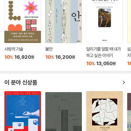
사랑의 기술
불안
달리기를 말할 때 내가
싫
하고 싶은 이야기
지
10
16,920
10
16,200
%
%
원
원
10
13,050
1
%
원
이 분야 신상품