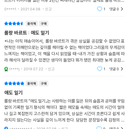
르트가 어머니를 잃은 이후 2년간 써내려간 글입니다. 실제로 롤랑 바르트
마망을 돌볼 때 그녀에게 필요한 걸 가져다줄 때면 내가 늘 말했던 단어. 여
가 썼던 글들이 출간되지 않기를 바라면서 썼다는 이야기도 있던데, 메말
0****1
2021.04.08.
신고
1
댓글
0
점원이 무심코 흘린 이 단어가 결국 눈물을 참을 수 없게 만든다. 나는 오랫
랐던 감성이
동안 혼자 운다(아무 소리도 들리지 않는 집으로 돌아와서). -47p
종이책
구매
거의 모든 페이지에서 ‘마망(엄마)’을 그리워하는 바르트의 문장들은 눈물
롤랑 바르트 : 애도 일기
로 얼룩져 있지만 그럼에도 통속적이거나 신파적이지 않다. 토해내듯 쏟아
*나는 아직 애송이어서, 롤랑 바르트가 겪은 상실을 공감할 수 없었다.표
낸 날것의 문장을 읽다보면 오히려 슬픔을 정면으로 응시할 수 있는 용기
면적인 이해만으로는 깊이를 헤아릴 수 없는 책이었다.그리움의 무게감이
를 얻는다. 애도를 멈추고 일상으로 빨리 돌아오라고 재촉하는 사람들, 슬
느껴지는 책이었고, 이 책을 다시 읽었을 때-내가 가진 상황과 슬픔에 따
픔을 인정하지 않는 사회에서 충분히 슬퍼할 수 있도록 만들어준다. 바르
라 해석이 달라질 수 있겠단 생각이 들었다.뭐가 됐든 최대한 늦게 공감할
트는 ‘애도의 슬픔을 억지로 누르려 하지 말라’고 이야기한다.
수 있었으면 좋은거겠지요.. *성큼성큼 읽을 수 있는 분량이지만, 조심조
t****j
2019.07.22.
신고
1
댓글
0
심 읽게 됩니다.시
자기만의 고유한 슬픔을 지시할 수 있는 기호는 없다. 이 슬픔은 절대적 내
종이책
구매
면성이 완결된 것이다. 그러나 모든 현명한 사회들은 슬픔이 어떻게 밖으
애도 일기
로 드러나야 하는지를 미리 정해서 코드화했다. 우리의 사회가 안고 있는
패악은 그 사회가 슬픔을 인정하지 않는다는 것이다. - 165p
롤랑 바르트의 『애도일기』는 사랑하는 이를 잃은 뒤의 슬픔과 공허를 꾸밈
없이 기록한 일기 형식의 책이다. 짧은 메모들 속에는 애도의 시간이 얼마
나 길고 복잡한지 고스란히 담겨 있으며, 상실은 시간이 흐른다고 쉽게 사
우리는 늘 누군가를 떠나보내며 산다. 우리는 이미 누군가를 잃었거나, 잃
라지지 않는다는 사실을 깊이 느끼게 한다. 담담한 문장일수록 감정의 무
는 중이거나, 잃어야 하는 사람들이다. 상실을 숙명으로 삼아 살아갈 수밖
게가 더욱 크게 전해졌고, 애도란 잊는 과정이 아니라 사랑을 기억하며 살
에 없는 인간들에게 ‘애도’는 끊임없이 이야기되어야 할 주제이다. 우리는
y*********4
2026.07.08.
신고
0
댓글
0