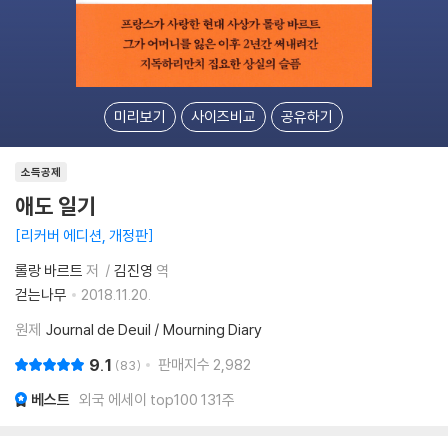
미리보기
사이즈비교
공유하기
소득공제
애도 일기
리커버 에디션, 개정판
롤랑 바르트
저
김진영
역
걷는나무
2018.11.20.
원제
Journal de Deuil / Mourning Diary
9.1
판매지수
2,982
83
베스트
외국 에세이 top100 131주