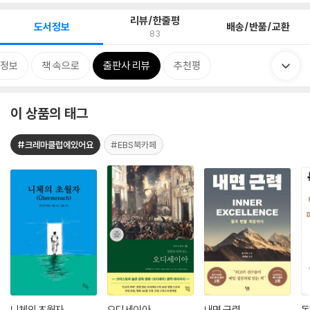
리뷰/한줄평
도서정보
배송/반품/교환
83
정보
책 속으로
출판사 리뷰
추천평
이 상품의 태그
#크레마클럽에있어요
#EBS북카페
니체의 초월자
오디세이아
내면 근력
독