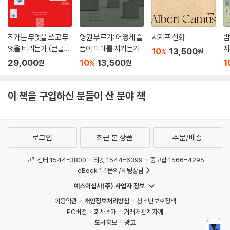
작가는 무엇을 쓰고 무
영원 부르기: 어떻게 슬
시지프 신화
밤
엇을 버리는가 (큰글자
픔이 미래를 지키는가
지
10
13,500
%
원
도서)
29,000
10
13,500
1
%
원
원
이 책을 구입하신 분들이 산 분야 책
로그인
최근 본 상품
주문/배송
고객센터 1544-3800
티켓 1544-6399
중고샵 1566-4295
eBook 1:1문의/채팅상담
예스이십사(주) 사업자 정보
이용약관
개인정보처리방침
청소년보호정책
PC버전
회사소개
거래처관계자께
도서홍보
광고