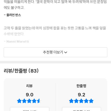
억들을 떠올리게 한다. ‘결국 문학이 되고 말까 봐 두려워’하며 쓰인 문장임
애도에 대해서 말하지 말자. 그건 너무 정신분석학적이다. 나는 슬픔 속에
리에 대한 질문을 던지는 텍스트가 되었다.
에도 불구하고.
있는 게 아니다. 나는 슬퍼하는 것이다.
- 줄리언 반스
롤랑 바르트 후기 스타일을 엿볼 수 있는 중요한 발견
1978년 7월 18일
누구나 자기만이 알고 있는 아픔의 리듬이 있다.
고작 두 줄을 읽었는데 마치 심장에 칼을 꽂는 듯한 고통을 느껴 책을 덮을
1977년 10월 25일, 바르트의 어머니 앙리에트 벵제가 사망했다. 그 다음
수밖에 없었다.
날부터 바르트는 일기를 쓰기 시작했다. 노트를 사등분해서 만든 쪽지 위
1978년 8월 21일
에 주로 잉크로, 때로는 연필로. 그는 이 쪽지들을 세상에 내놓지 않고 책상
- Nanni Moretti
내가 너무도 사랑했었고 너무 사랑하고 있는 이들이, 내가 죽고 또 그들보
위의 작은 상자에 모아두었다. 1980년 2월 25일, 바르트는 길을 건너다
다 오래 살았던 이들마저 죽고 난 뒤에는, 이 세상에서 아무런 흔적도 없이
추천평 더보기
세탁물 운반 트럭에 치는 사고를 당했다. 병원으로 옮겨졌으나 치료를 거
바르트만큼 상실에 관해 통찰력 있게 쓸 수 있는 작가는 거의 없다
사라져버리고 말 거라면, 그렇다면 무엇 때문에 나는 죽어서도 계속 기억
부했고, 한 달 뒤인 3월 26일에 사망했다. 그의 죽음은 공식적으로는 사고
- [슬레이트]
되어야 할 필요가 있고, 내가 살았던 흔적을 세상에 남겨둘 필요가 있을
사였지만 어떤 이들은 자살이라 부른다. 쪽지가 세상에 나온 건 30년이 흐
까? 마망에 대한 기억이 나와 그녀를 알았던 이들이 죽은 뒤에도 세상에서
리뷰/한줄평
83
른 2009년이다. 현대저작물 기록 보존소(IMEC)에 보관되어 있던 원고는
살아남지 못한다면, 내가 죽은 뒤에도 기억되어 차갑고도 위선적인 역사의
매우 지적이고 정서적인 힘을 가진 작품.
책으로 만들어지면서 분리된 쪽지의 모습 그대로, 생략되는 내용 없이 편
어딘가에서 계속 살아남게 된다는 게 도대체 무슨 소용이 있을까? 나는 나
집되어 쇠유 출판사에서 출간되었다.
- [더 내셔널]
리뷰
한줄평
혼자서만 ‘기념비’가 되고 싶지는 않다.
--- 본문 중에서
9.0
9.2
어머니에 대한 바르트의 애착은 특별했다. 일찍이 아버지를 잃은 그는 평
이 책은 철학자의 영혼으로 통하는 창문이다.
생을 어머니와 함께 살았다. 어머니와의 특별한 결속은 바르트가 콜레주
- [퍼블리셔스 위클리]
드 프랑스의 교수로 취임하면서 어머니를 불러와 맨 앞자리에 앉혀 놓고