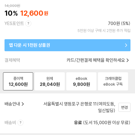
14,000
원
10
12,600
YES포인트
700원 (5%)
5만원 이상 구매 시 2천원 추가 적립
앱 다운 시 1천원 상품권
결제혜택
카드/간편결제 혜택을 확인하세요
종이책
원제
eBook
크레마클럽
12,600
원
28,040
원
9,800
원
eBook 구독
배송안내
서울특별시 영등포구 은행로 11(여의도동,
변경
일신빌딩)
배송비
유료
(도서 15,000원 이상 무료)