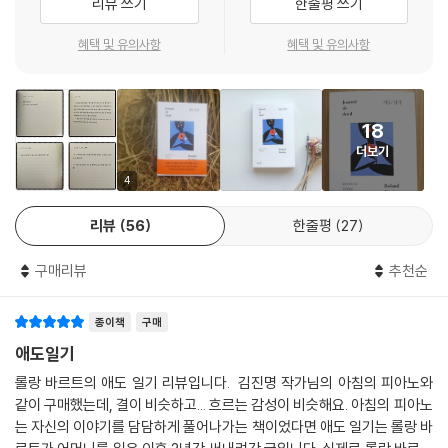
리뷰 쓰기
한줄평 쓰기
취임 강연을 한 일화로도 유명하다. 그래서 바르트의 인생은 어머니의 죽
바르트는 결코 출판할 의도가 없었던 책에서 그의 마음을 열어 보여준다.
음 전과 후로 나뉜다. 달라진 인생에 따라서 그의 지적 궤적도 전혀 다른 방
혜택 및 유의사항
혜택 및 유의사항
- [커커스 리뷰]
향을 그린다. 생의 즐거움을 노래하던 그가 어머니의 죽음 이후에는 ‘죽
음’에 대해 이야기한다. 『애도 일기』는 어머니의 죽음을 하나의 중요한 기
호로 받아들인 바르트의 후기 스타일을 엿볼 수 있는 중요한 텍스트다.
『애도 일기』는 롤랑 바르트의 가장 훌륭한 업적은 아니다. 그러나 바르트
18
의 가장 뜨거운 감정이 녹아 있는 글이자 가장 쉽게 접근할 수 있는 작품이
격렬한 슬픔이 습격해올 때마다 써내려간 언어이자 비명
다.
더보기
상실을 숙명으로 살아가는 인간을 위한 철학자의 에세이
- [뉴욕타임스]
4
롤랑 바르트는 『애도 일기』와 같은 해에 출간된 『밝은 방』을 통해 ‘나 자신
리뷰
56
한줄평
27
글쓰기는 슬픔의 한 형태이고, 쓰지 않으면 잃게 될 것을 보존하기 위한 노
만을 위해서 어머니에 대한 작은 단장집을 쓰고 싶다’고 말한 적이 있다. 그
력이다. 바르트는 어머니의 죽음이 ‘문학이 되고 말까 봐’ 두려웠지만, 작가
러나 『애도 일기』에서 가장 두드러지는 것은 롤랑 바르트도, 그의 엄마 앙
구매리뷰
추천순
가 가장 절망적인 상황에서 해야만 하는 일을 했다: 글을 쓰는 것.
리에트 벵제도 아니다. 이 책의 주인공은 그가 처한 ‘슬픔’ 그 자체이다. 그
- [뉴욕타임스 북리뷰]
무엇도 대체할 수 없고, 마지막까지 해소될 수 없는 순수한 슬픔의 감정이
종이책
구매
모든 문장을 에워싸고 있다. 홀어머니 밑에서 자란 소년은 세계적인 석학
애도일기
이 되었지만 어머니와의 이별이 주는 고통에서 헤어 나오지 못했다.
롤랑 바르트의 애도 일기 리뷰입니다. 김진명 작가님의 아침의 피아노와
같이 구매했는데, 결이 비슷하고... 흐르는 감성이 비슷해요. 아침의 피아노
울적한 오후. 잠깐 장을 보러 가다. 제과점에서 (별 생각도 없이) 피낭시에
는 자신의 이야기를 담담하게 풀어나가는 책이었다면 애도 일기는 롤랑 바
하나를 산다. 작은 여 점원이 손님을 도와주다가 말한다: 부알라(Voila).