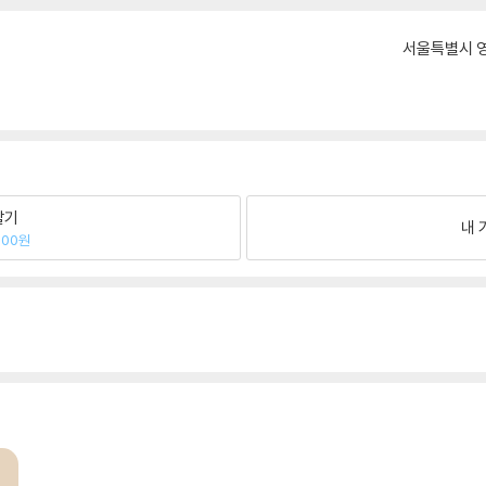
서울특별시 영
팔기
내 
500원