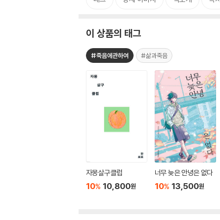
이 상품의 태그
#죽음에관하여
#삶과죽음
자몽살구클럽
너무 늦은 안녕은 없다
10
10,800
10
13,500
%
%
원
원