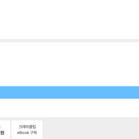
k
크레마클럽
0
원
eBook 구독