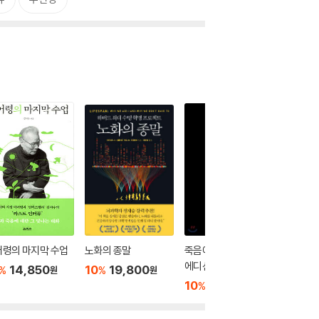
어령의 마지막 수업
노화의 종말
죽음에 관하여 스페셜
내가 죽
에디션 2
누가 와
14,850
10
19,800
%
%
원
원
10
14,400
10
1
%
%
원