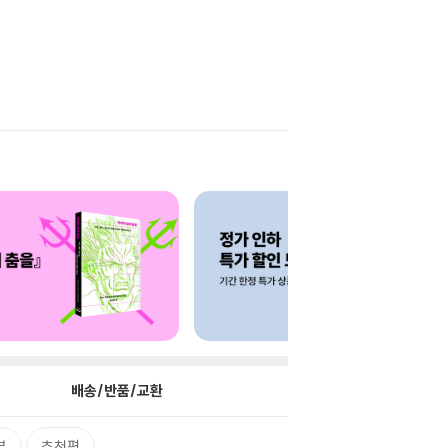
배송/반품/교환
뷰
추천평