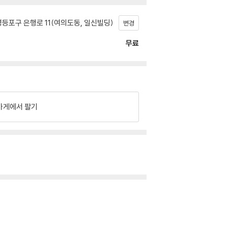
등포구 은행로 11(여의도동, 일신빌딩)
변경
무료
가게에서 팔기