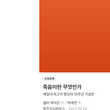
소득공제
죽음이란 무엇인가
예일대 최고의 명강의 10주년 기념판
셸리 케이건
저
박세연
역
웅진지식하우스
2023.02.24.