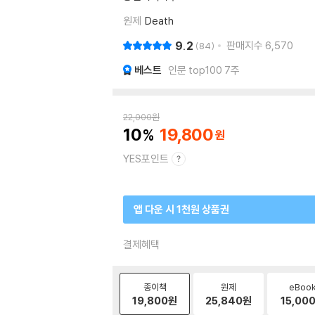
원제
Death
9.2
판매지수
6,570
84
베스트
인문 top100 7주
22,000
원
10
19,800
YES포인트
앱 다운 시 1천원 상품권
결제혜택
종이책
원제
eBoo
19,800
원
25,840
원
15,00