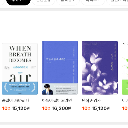
숨결이 바람 될 때
아픔이 길이 되려면
단식 존엄사
이
10
15,120
10
16,200
10
15,120
10
%
%
%
원
원
원