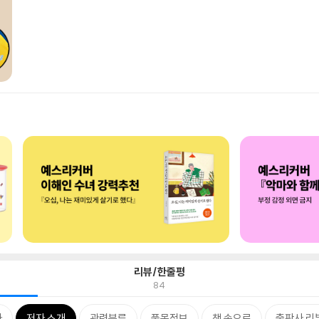
리뷰/한줄평
84
차
저자 소개
관련분류
품목정보
책 속으로
출판사 리