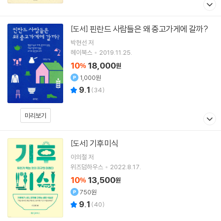
핀란드 사람들은 왜 중고가게에 갈까?
[도서]
박현선
저
헤이북스
2019.11.25.
10
18,000
%
원
1,000원
9.1
(
34
)
미리보기
기후미식
[도서]
이의철
저
위즈덤하우스
2022.8.17.
10
13,500
%
원
750원
9.1
(
40
)