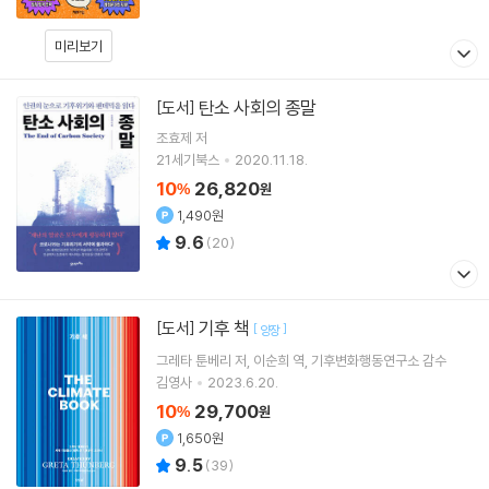
미리보기
탄소 사회의 종말
[도서]
조효제
저
21세기북스
2020.11.18.
10
26,820
%
원
1,490원
9.6
(
20
)
기후 책
[도서]
[
]
양장
그레타 툰베리
저
이순희
역
기후변화행동연구소
감수
김영사
2023.6.20.
10
29,700
%
원
1,650원
9.5
(
39
)