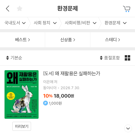
환경문제
국내도서
사회 정치
사회비평/비판
환경문제
베스트
신상품
스테디
기본순
품절포함
왜 재활용은 실패하는가
[도서]
이은애
저
동아시아
2026.7.30.
10
18,000
%
원
1,000원
미리보기