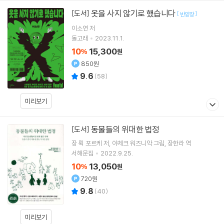
옷을 사지 않기로 했습니다
[도서]
[
]
반양장
이소연
저
돌고래
2023.11.1.
10
15,300
%
원
850원
9.6
(
58
)
미리보기
동물들의 위대한 법정
[도서]
장 뤽 포르케
저
야체크 워즈니악
그림
장한라
역
서해문집
2022.9.25.
10
13,050
%
원
720원
9.8
(
40
)
미리보기