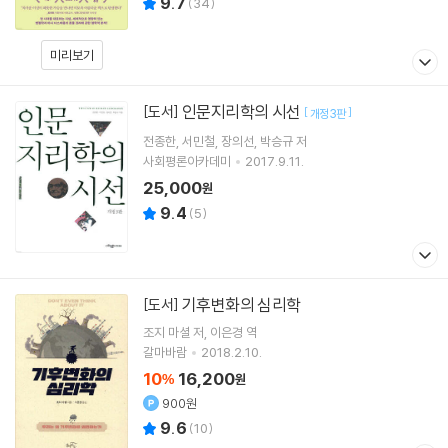
9.7
(
34
)
미리보기
인문지리학의 시선
[도서]
[
]
개정3판
전종한
서민철
장의선
박승규
저
사회평론아카데미
2017.9.11.
25,000
원
9.4
(
5
)
기후변화의 심리학
[도서]
조지 마셜
저
이은경
역
갈마바람
2018.2.10.
10
16,200
%
원
900원
9.6
(
10
)