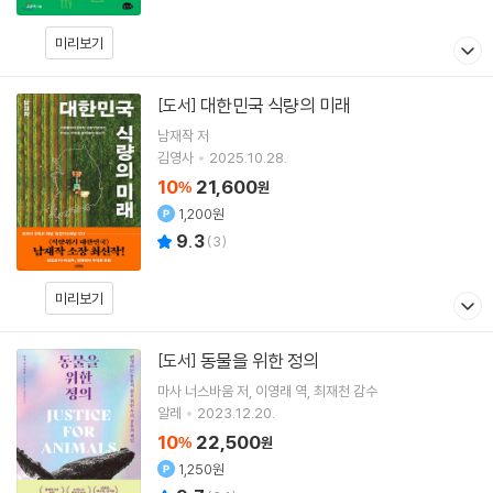
미리보기
대한민국 식량의 미래
[도서]
남재작
저
김영사
2025.10.28.
10
21,600
%
원
1,200원
9.3
(
3
)
미리보기
동물을 위한 정의
[도서]
마사 너스바움
저
이영래
역
최재천
감수
알레
2023.12.20.
10
22,500
%
원
1,250원