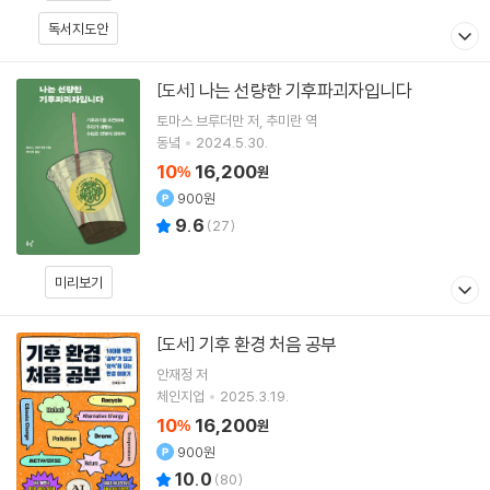
독서지도안
나는 선량한 기후파괴자입니다
[도서]
토마스 브루더만
저
추미란
역
동녘
2024.5.30.
10
16,200
%
원
900원
9.6
(
27
)
미리보기
기후 환경 처음 공부
[도서]
안재정
저
체인지업
2025.3.19.
10
16,200
%
원
900원
10.0
(
80
)