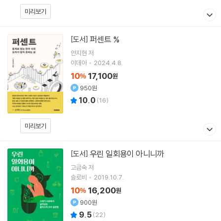
미리보기
퍼센트 %
[도서]
안지현
저
이데아
2024.4.8.
10
17,100
%
원
950원
10.0
(
16
)
미리보기
우린 일회용이 아니니까
[도서]
고금숙
저
슬로비
2019.10.7.
10
16,200
%
원
900원
9.5
(
22
)