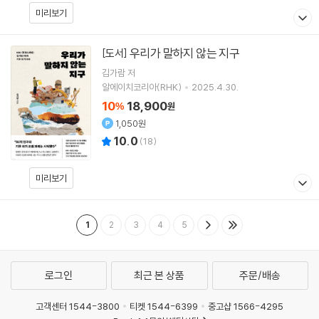
미리보기
우리가 말하지 않는 지구
[도서]
김가람
저
알에이치코리아(RHK)
2025.4.30.
10
18,900
%
원
1,050원
10.0
(
18
)
미리보기
1
2
3
4
5
로그인
최근 본 상품
주문/배송
고객센터 1544-3800
티켓 1544-6399
중고샵 1566-4295