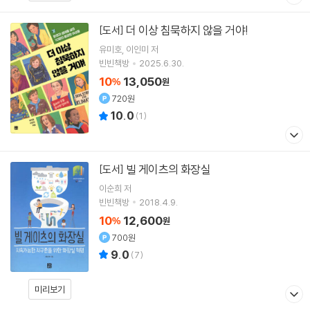
더 이상 침묵하지 않을 거야!
[도서]
유미호
이인미
저
빈빈책방
2025.6.30.
10
13,050
%
원
720원
10.0
(
1
)
빌 게이츠의 화장실
[도서]
이순희
저
빈빈책방
2018.4.9.
10
12,600
%
원
700원
9.0
(
7
)
미리보기