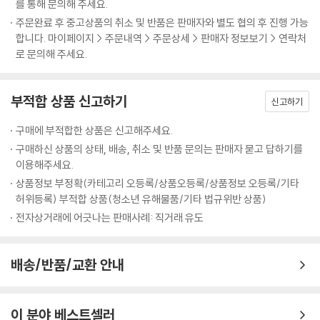
를 통해 문의해 주세요.
으로 무조건 열심히 했다. 그 결과 생애의 첫 소논문을 무사히 마치고 인내,
“좋아하는 일에 이렇게 빠져본 적은 처음이에요. 몰입의 즐거움을 알 것 같
주문완료 후 중고상품의 취소 및 반품은 판매자와 별도 협의 후 진행 가능
노력, 성실들의 가치를 조금 알고 느끼게 되었다. 또한 앞으로 가야할 길의
아요.”
합니다. 마이페이지 > 주문내역 > 주문상세 > 판매자 정보보기 > 연락처
든든한 나침판을 얻게 되어 기쁘고 더욱 발전할 나의 모습을 살며시 기대
소논문쓰기는 학생 스스로 관심주제를 선정하여 탐구를 진행해 본다는 점
로 문의해 주세요.
해본다. --- p.37
에서 충분히 매력적이다. 이 활동을 통해 학생들은 참 공부의 즐거움을 경
험하게 된다. 또한, 자신이 진정 관심 있고 좋아하는 것이 무엇인지 진지하
3학년 때에는 직접 스터디그룹을 만들어 다문화가정에 대한 칼럼을 스크
부적합 상품 신고하기
게 탐색해 볼 기회의 장이기도 하다. 자신의 꿈과 비전을 확고히 다져갈 수
신고하기
랩하고 제 의견을 발표하며 친구들과 토론하는 활동도 했습니다. 그러면서
있으며, 자기주도적인 연구활동을 통해 새로운 지식을 능동적으로 얻어갈
1학년 때 소논문으로 시작된 다문화가정에 대한 관심이 더욱 발전되고 확
구매에 부적합한 상품은 신고해주세요.
수 있다. 그리고 그 과정 가운데 진정한 몰입의 즐거움과 가치도 알게 된다.
대되었습니다. 우리나라의 다양한 사회적 문제점과 세계화과정 등 다양한
구매하신 상품의 상태, 배송, 취소 및 반품 문의는 판매자 묻고 답하기를
시각을 갖게 되었습니다. 이렇게 활동들을 하면서 나의 꿈이 분명해졌습니
이용해주세요.
“정보검색이 마치 보물찾기하듯 재미있어요.”
다. 앞으로 다문화가정에 대해 글을 쓰는 작가가 되어야겠다고 생각했습니
상품정보 부정확(카테고리 오등록/상품오등록/상품정보 오등록/기타
문제를 해결하기 위해 관련 정보를 찾아 분석, 적용하는 일련의 과정은 고
다. 이런 구체적인 꿈을 가지게 된 가장 큰 계기는 소논문에서 비롯된 것이
허위등록) 부적합 상품(청소년 유해물품/기타 법규위반 상품)
도의 학습능력이 필요하다. 바로 이러한 능력은 정보활용교육을 통해 향상
었습니다. 자신의 꿈에 대해 얼마나 많은 준비를 했으며 앞으로 어떤 대학
전자상거래에 어긋나는 판매사례: 직거래 유도
될 수 있으며, 소논문쓰기 활동 안에 정보활용교육의 핵심요소가 담겨있다
생활을 할지 구체적으로 요구하는 자기소개서에 당연히 저는 소논문을 언
는 점을 눈여겨봐야 한다. 그동안은 교과서만을 통해 수동적으로 지식을
급할 수밖에 없었습니다. --- p.42
쌓아왔다면 이제는 다양한 정보원 속에서 직접 필요한 지식을 능동적으로
배송/반품/교환 안내
찾을 수 있다. 특히 정보를 찾는 과정에 길잡이 역할을 해주는 사서 선생님
논증적 글쓰기의 최상위 수준인 논문 쓰기에서 가장 중요한 단계는 연구주
의 지도와 학교도서관 및 다양한 웹 정보원의 활용 노하우까지 전수받을
제 설정과 그에 따른 목차 구성입니다. 석·박사 학위가 있는 연구자에게조
수 있다.
이 분야 베스트셀러
차 연구주제를 선정하는 것은 결코 쉬운 게 아닙니다. 이는 연구자 스스로