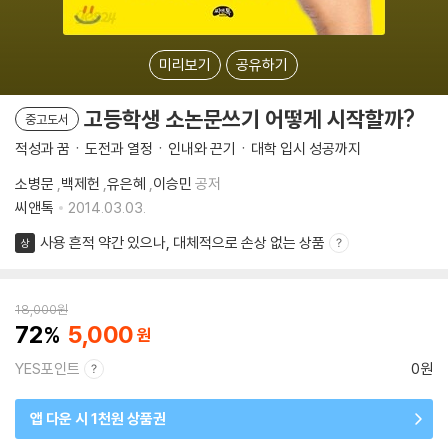
미리보기
공유하기
고등학생 소논문쓰기 어떻게 시작할까?
중고도서
적성과 꿈ㆍ도전과 열정ㆍ인내와 끈기ㆍ대학 입시 성공까지
소병문
,
백제헌
,
유은혜
,
이승민
공저
씨앤톡
2014.03.03.
사용 흔적 약간 있으나, 대체적으로 손상 없는 상품
상
18,000
원
72
5,000
YES포인트
0원
앱 다운 시 1천원 상품권