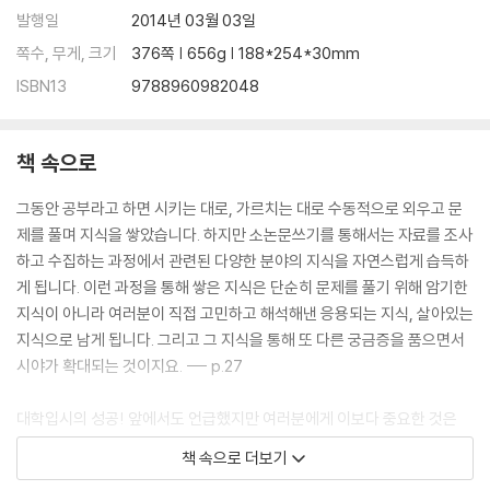
5.3 로마 숫자
발행일
2014년 03월 03일
6. 설문지 작성
쪽수, 무게, 크기
376쪽 | 656g | 188*254*30mm
6.1 설문지 작성 과정
6.2 구글독스 이용하여 설문지 작성하기
ISBN13
9788960982048
7. 저작권과 참고문헌 기술1
7.1 저작권
7.2 참고 자료 이용방법
책 속으로
7.3 참고문헌 기술방식-APA 스타일
그동안 공부라고 하면 시키는 대로, 가르치는 대로 수동적으로 외우고 문
제를 풀며 지식을 쌓았습니다. 하지만 소논문쓰기를 통해서는 자료를 조사
부록
하고 수집하는 과정에서 관련된 다양한 분야의 지식을 자연스럽게 습득하
한국 인디음악의 대중성 확보와 발전방안에 관한 연구 아스파탐의 유해성
게 됩니다. 이런 과정을 통해 쌓은 지식은 단순히 문제를 풀기 위해 암기한
연구 나의 적성과 꿈을 키우는 소논문쓰기 전개 과정 참고문헌 색인
지식이 아니라 여러분이 직접 고민하고 해석해낸 응용되는 지식, 살아있는
지식으로 남게 됩니다. 그리고 그 지식을 통해 또 다른 궁금증을 품으면서
시야가 확대되는 것이지요. --- p.27
대학입시의 성공! 앞에서도 언급했지만 여러분에게 이보다 중요한 것은
없습니다. 문제는 그 입시 성공이 질적으로 매우 탁월한 선택으로 자신의
책 속으로 더보기
미래를 밝히는 과정이 되느냐는 것입니다. 소논문을 쓸 때 각각의 과정이