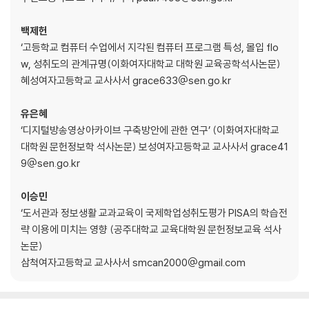
2. 보물지도 찾기
2.1 정보원의 유형
백제헌
2.2 도서분류의 원리
‘고등학교 컴퓨터 수업에서 지각된 컴퓨터 프로그램 특성, 몰입 flo
2.3 정보검색 기법
w, 성취도의 관계규명(이화여자대학교 대학원 교육공학석사논문)
3. 보물자료 찾기
혜성여자고등학교 교사사서 grace633@sen.go.kr
3.1 온라인 목록의 활용
3.2 원문정보서비스 활용
유은혜
3.3 인터넷 전문정보/학술검색의 활용
‘디지털방송영상아카이브 구축방안에 관한 연구’ (이화여자대학교
3.4 주제별 데이터베이스의 활용
대학원 문헌정보학 석사논문) 보성여자고등학교 교사사서 grace41
4. 소논문쓰기의 정보원
9@sen.go.kr
4.1 인문과학
4.2 사회과학
이승민
4.3 기초과학
‘도서관과 정보생활 교과교육이 국제학업성취도평가 PISA의 학습전
4.4 응용과학
략 이용에 미치는 영향 (공주대학교 교육대학원 문헌정보교육 석사
논문)
PART4. 어떻게 분석할까?
삼척여자고등학교 교사사서 smcan2000@gmail.com
1. 목차를 어떻게 세울까
1.1 선행연구 검토를 통한 목차구성
2. 나의 연구는?