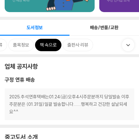
도서정보
배송/반품/교환
류
품목정보
책 속으로
출판사 리뷰
업체 공지사항
구정 연휴 배송
2025.추석연휴택배는01.24(금)오후4시주문분까지 당일발송.이후
주문분은 (01.31일)일괄 발송합니다........행복하고 건강한 설날되세
요^^
중고도서 소개