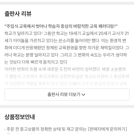
따로 분리되어 있는 것 같지만 매우 밀접한 관련이 있습니다. 어떤 과정이
빠지거나 부실했을 때 결과물은 진정성이 약합니다. 비록 어설프고 부족하
출판사 리뷰
더라도 최선을 담고자 노력한 여러분의 소논문쓰기는 그래서 더욱 의미가
있습니다. 결과물 자체에도 의미가 있지만 자신의 미래를 밝힐 수 있는 소
“주입식 교육에서 벗어나 학습자 중심의 바람직한 교육 패러다임!”
중한 계기가 되기에 멋진 도전을 해보길 바랍니다. --- p.30
학교가 달라지고 있다! 그동안 학교는 19세기 교실에서 20세기 교사가 21
세기 아이들을 가르치고 있다는 쓴소리를 들어야만 했다. 이는 환경적 변
다른 친구들도 그랬었는지는 모르겠지만 목차를 완성하고 난 후 본격적인
화에 더디게 반응해왔던 정체된 교육환경을 향한 차가운 채찍질이었다. 그
글을 쓸 때 굉장히 즐거웠다. 여러 논문을 읽어보고 평소엔 들어갈 수 없는
러나 학교는 분명 달라지고 있다. 그리고 그 변화의 속도는 우리가 생각하
국회도서관도 가보니 마치 대학생이 된 기분이었다. 물론 항상 즐겁진 않
는 것보다 더욱 빠르게 움직이고 있다.
았다. 다른 일을 하거나 놀다가 마감시간에 쫓겨 밤도 많이 새워봤다. 한 번
이러한 변화의 흐름 속에 새로운 도전의 씨앗이 심어졌다. 바로 소논문쓰
은 마감시간이 새벽 6시까지여서 밤을 지새우고 쓰다가 5시 반에 잠들고,
기 활동이 그것이다. 학교교육의 심장부와 같은 학교도서관이 그 중심축에
마감 시간을 지키지 못한 그 다음날 밤 11시에 낸 적도 있었다. 예전에는 잠
서 자양분의 역할을 톡톡히 하고 있다. 더불어 교수자 중심의 주입식 교육
을 6시간 자도 하루 종일 피곤에 절어 있었는데, 소논문을 한창쓸 때는 잠
에서 벗어나 학습자 중심의 바람직한 교육 패러다임을 그려볼 수 있게 되
출판사 리뷰 더보기
을 2~3시간만 자도 피곤하다는 생각을 하지 않게 됐다 --- p.34
었다. 교사의 역할이란 학생들의 학습활동을 돕는 조언자이자 길잡이만으
로도 충분하다. 교육의 주체는 학습자, 즉 학생이어야 한다는 자명한 사실
소논문쓰기는 나에게 새로운 도전이었다. 항상 처음은 설레지만 힘든 것
을 이 활동을 통해 재확인할 수 있다. 그렇다면 이 책에서 소개하는 소논문
상품정보안내
같다. 하지만 ‘첫 단추를 잘 끼워야 한다.’는 말이 있듯이 처음은 나중에 우
쓰기 활동에 실제 참여한 학생들의 후기 속에서 소논문쓰기의 가치와 의미
리가 가야할 길의 나침판이 된다. 그러므로 나는 처음이 힘들어도 참고 견
는 무엇일까?
주문 전 중고상품의 정확한 상태 및 재고 문의는 [판매자에게 문의하기]
디며 열심히 노력해야 한다는 것을 안다. 이번 소논문쓰기도 이러한 마음