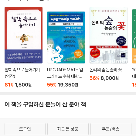
가 제재에 대한 문제의식과 기존 선행연구에 대한 충분한 사전지식이 있어
“소논문쓰기를 통해 앞으로 가야 할 길의 든든한 나침반을 얻게 된 것 같아
야 좋은 연구 주제를 선정할 수 있기 때문입니다. 연구 주제를 선정하기 앞
뿌듯해요.”
서 먼저 생각해야하는 것은 연구 주제의 재료가 되는 제재입니다. --- p.4
대입전형이 다양화되면서 학생들의 체험활동도 갈수록 중요해지고 있다.
9
현 상황에서 소논문쓰기는 입학사정관제에 대비하여 매우 의미 있는 활동
결과물이라 할 수 있다. 한편의 소논문을 통해 학생의 지적 성숙도도 파악
소논문을 처음 쓰는 고등학생 입장에서 관심과 호기심이 없다면 소논문연
할 수 있으며, 연구 분야에 대한 학생의 관심과 애정도 발견할 수 있다. 더
구를 지속적으로 수행하기 어렵습니다. 보고 듣는 데에 익숙한 여러분에게
불어 대입만을 위한 논술공부가 아닌 체계적인 논증적 글쓰기를 경험해 볼
읽고 쓰는 것은 결코 쉽지 않습니다. 더구나 소논문은 읽고 쓰는 대상이 자
수 있다는 점에서도 큰 가치가 있다.
신이 하고자 하는 주장을 입증하기위해 객관적인 근거자료를 가지고 쓰는
철학 속으로 들어가기
UPGRADE MATH 업
논리의 숲 논술의 꽃
2
논증적 글쓰기입니다. 따라서 관심과 호기심이 있는 연구주제를 선정해야
“끝까지 완성해 본 경험이 처음이에요. 이젠 어떤 일도 자신감 있게 해낼
(양장)
그레이드 수학 대학별
대
56
8,000
%
원
열정과 의지를 가지고 끝까지 유지할 수 있습니다. ‘~해야만 하는’ 연구주
수 있어요.”
고사(수리논술) 대비
투
81
1,500
55
19,350
1
%
%
원
원
제보다는 ‘~하고 싶은’ 연구주제를 찾아야 소논문쓰기가 즐겁습니다. ---
소논문쓰기는 시작과 도전 자체도 쉽지 않지만, 끝까지 완성해 내기는 더
수학 참고서
0
p.55
욱 힘든 작업이다. 그만큼 학생들은 소논문쓰기 과정을 통해 지적인 성숙
이 책을 구입하신 분들이 산 분야 책
뿐 아니라 내적 성숙도 높아질 수 있다. 도전과 끈기로 무언가를 일궈냈다
브레인스토밍 원어의 뜻처럼 제재와 관련하여 머릿속에서 폭풍처럼 떠오
는 성취감과 무엇이든 해낼 수 있다는 자신감은 이러한 과정을 통해서만이
르는 모든 것을 대상으로 합니다. 다시 강조하지만 제재와 관련 여부에 대
얻을 수 있다.
한 가치(價値)를 판단할 필요가 없습니다. 질(質)보다는 양(量)이 중요
로그인
최근 본 상품
주문/배송
합니다. 어느 CF 광고 문구처럼 ‘묻지도 따지지도 말고’ 제재와 관련된 모
“주제선정ㆍ선행연구ㆍ자료조사 및 분석ㆍ요약정리까지”