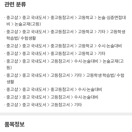
관련 분류
2.1 양적연구인가? 질적연구인가?
2.2 나의 연구의 가설세우기
중고샵
중고 국내도서
중고등참고서
고등학교
논술·심층면접대
2.3 나의 연구 방법 설계하기
비
논술교재(고등)
중고샵
중고 국내도서
중고등참고서
고등학교
기타
고등학생
PART 5. 어떻게 쓸까?
학습법/ 수험생활
1. 글쓰기에 대한 생각 정리하기
중고샵
중고 국내도서
중고등참고서
고등학교
수시·논술대비
2. 일반적인 논문형식 알아보기
중고샵
중고 국내도서
중고등참고서
고등학교
기타
3. 소논문쓰기에 있어 꼭 알아야할 글쓰기 원칙
중고샵
중고 국내도서
고등참고서
수시·논술대비
논술교재(고
3.1 연구자를 드러내기보다 사실을 객관화해야 합니다.
등)
3.2 서술어에 중심을 두고 써야합니다.
중고샵
중고 국내도서
고등참고서
기타
고등학생 학습법/ 수험
3.3 문장은 짧게 쓰는 것이 좋습니다.
생활
3.4 문장의 주어와 서술어는 호응이 일치해야 합니다.
중고샵
중고 국내도서
중고등참고서
수시·논술대비
3.5 문장을 쓸 때 영어 번역투로 쓰지 마세요.
4. 논문작성도구
중고샵
중고 국내도서
고등참고서
수시·논술대비
4.1 글(HWP)이용하여 논문 작성하기
중고샵
중고 국내도서
고등참고서
기타
5. 기호 및 구두점
5.1 순서 기호
품목정보
5.2 구두점