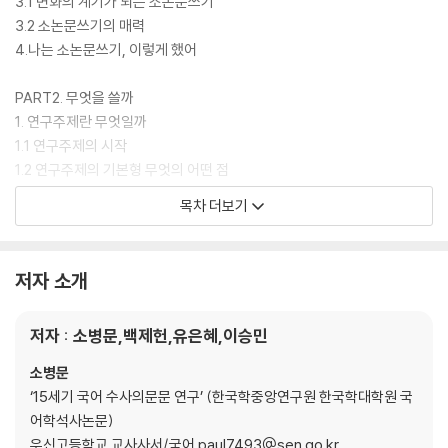
3.1 변화의 계기가 되는 소논문쓰기
3.2 소논문쓰기의 매력
4.나는 소논문쓰기, 이렇게 했어
PART2. 무엇을 쓸까
1. 연구주제란 무엇일까
1.1 연구주제의 시작
1.2 연구주제의 기본형 무엇의 어떤 점
1.3 연구주제 선정을 위한 제제의 확장
목차 더보기
1.4 연구주제를 선정하기 위한 조언
2. 연구주제를 어떻게 구체화할 수 있을까?
2.1 제재에 대하여 자세히 알기
저자 소개
2.2 제재를 연구주제로 확장하기
3. 친구들은 어떻게 연구주제를 구체화했을까?
저자 : 소병문,백제헌,유은혜,이승민
3.1 제재에서 연구주제로 확장한 구체적 사례
3.2 소논문 제목을 통해 살펴본
소병문
‘15세기 국어 수사의문문 연구’ (한국학중앙연구원 한국학대학원 국
PART3. 어떻게 찾을까?
어학석사논문)
1. 정보의 바다에서 길 찾기
우신고등학교 교사사서/국어 paul7493@sen.go.kr