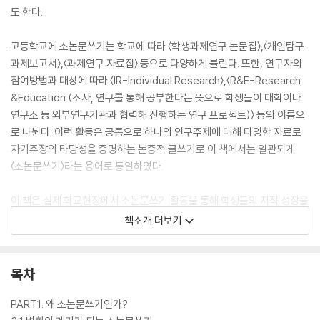
도 한다.
고등학교에 소논문쓰기는 학교에 따라 〈학생과제연구 논문집〉,〈개인탐구
과제보고서〉,〈과제연구 자료집〉 등으로 다양하게 불린다. 또한, 연구자의
참여방법과 대상에 따라 〈IR-Individual Research〉,〈R&E-Research
&Education (조사, 연구를 통해 공부한다는 뜻으로 학생들이 대학이나
연구소 등 외부연구기관과 협력해 진행하는 연구 프로젝트)〉 등의 이름으
로 나뉜다. 이런 활동은 공통으로 하나의 연구주제에 대해 다양한 자료로
자기주장의 타당성을 증명하는 논증적 글쓰기로 이 책에서는 일관되게
〈소논문쓰기〉라는 용어로 통일하였다.
이 책은 실제 학교현장에서 소논문쓰기 활동을 통해 학생들의 지적 성장을
도왔던 사서 선생님들의 경험적 노하우를 바탕으로 쓴 소논문쓰기 지침서
책소개 더보기
이다. 지금 수업변화에 목말라 있는 교사들에게는 새로운 의욕을 심어줄
수업지도서이며, 자신의 꿈을 향해 나아가는 학생들에게는 새로운 용기를
담아줄 안내서이다.
목차
PART1. 왜 소논문쓰기인가?