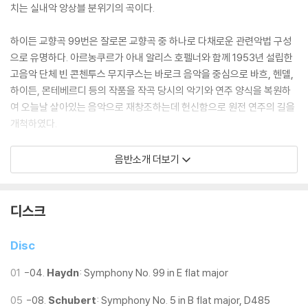
치는 실내악 앙상블 분위기의 곡이다.
하이든 교향곡 99번은 잘로몬 교향곡 중 하나로 다채로운 관련악법 구성
으로 유명하다. 아르농쿠르가 아내 알리스 호펠너와 함께 1953년 설립한
고음악 단체 빈 콘첸투스 무지쿠스는 바로크 음악을 중심으로 바흐, 헨델,
하이든, 몬테베르디 등의 작품을 작곡 당시의 악기와 연주 양식을 복원하
여 오늘날 살아있는 음악으로 재창조하는데 헌신함으로 원전 연주의 길을
개척하였다.
현재는 슈테판 고트프리트, 막시밀리안 아르농쿠르, 에리히 회바르트가
음반소개 더보기
함께 운영하고 있다.
디스크
Disc
01
-04.
Haydn
: Symphony No. 99 in E flat major
05
-08.
Schubert
: Symphony No. 5 in B flat major, D485