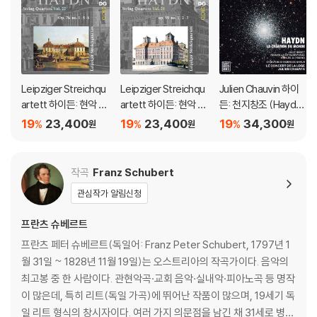
Leipziger Streichqu
Leipziger Streichqu
Julien Chauvin 하이
artett 하이든: 현악 사
artett 하이든: 현악 사
든: 천지창조 (Haydn:
중주 22집 (Haydn: St
중주 21집 (Haydn: Str
La Creation du mon
19
23,400
19
23,400
19
34,300
%
%
%
원
원
원
ring Quartets Vol.22
ing Quartets Vol.21 -
de)
- Op.76 No.1, 5, 6)
Op.55 No.1, 2, 3)
작곡
Franz Schubert
관심작가 알림신청
프란츠 슈베르트
프란츠 페터 슈베르트(독일어: Franz Peter Schubert, 1797년 1
월 31일 ~ 1828년 11월 19일)는 오스트리아의 작곡가이다. 음악의
최고봉 중 한 사람이다. 관현악곡·교회 음악·실내악·피아노곡 등 명작
이 많은데, 특히 리트(독일 가곡)에 뛰어난 작품이 많으며, 19세기 독
일 리트 형식의 창시자이다. 여러 가지 의문점을 남긴 채 31세로 병사