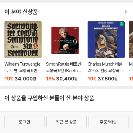
[SACD Hybrid]
s Op.36, Op.64 & O
t
p.74 'Pathetique')
of
이 분야 신상품
[3 LP]
Wilhelm Furtwangle
Simon Rattle 베토벤:
Charles Munch 베를
M
r 베토벤: 교향곡 9번
교향곡 9번 (Beethov
리오즈: 환상 교향곡 (B
로
(Beethoven: Symph
en: Symphony No.
erlioz: Symphonie F
상
19
34,000
19
30,400
19
37,500
1
%
%
%
원
원
원
ony No.9) [UHQCD]
9) [HQCD]
antastique) [SACD]
2
ni
1 
이 상품을 구입하신 분들이 산 분야 상품
C
H
로그인
최근 본 상품
주문/배송