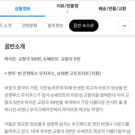
리뷰/한줄평
상품정보
배송/반품/교환
0
트 소개
관련분류
품목정보
음반 속으로
음반소개
하이든: 교향곡 99번, 슈베르트: 교향곡 5번
* 연주: 빈 콘첸투스 무지쿠스, 슈테판 고트프리트(지휘)
바로크 음악의 거장, 아르농쿠르에 의해 탄생한 최고의 바로크 앙상블 빈
콘첸투스 무지쿠스가 앞서 슈베르트의 미완성 교향곡을 발매한데 이어 교
향곡 5번과 하이든 교향곡 99번을 세계에서 가장 아름다운 콘서트 홀 중
하나인 비엔나 무지크페라인에서 라이브로 레코딩 하였다.
이들은 정교한 앙상블과 생명력 넘치는 추진력으로 멋진 비엔나 사운드를
들려주고 있다. 19세 작곡한 교향곡 5번은 슈베르트 특유의 아름다움이 넘