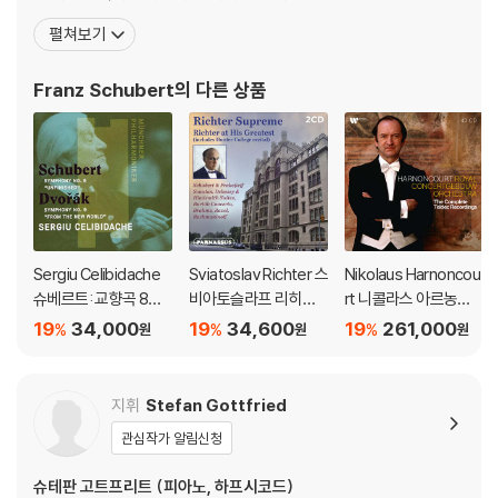
한 그는 가난과 타고난 병약함 등의 어려움에도 불구하고 600여 편
펼쳐보기
의 가곡, 13편의 교향곡, 소나타, 오페라 등을 작곡했으며, 가곡의 왕
이라고 불린다. 오스트리아 대공국 빈의 교외 리히텐탈에서 독일의
Franz Schubert
의 다른 상품
슐레지엔의
Sergiu Celibidache
Sviatoslav Richter 스
Nikolaus Harnoncou
슈베르트: 교향곡 8번
비아토슬라프 리히테
rt 니콜라스 아르농쿠
'미완성' / 드보르작: 교
르 라이브 레코딩 모음
르 RCO 텔덱 녹음 전집
19
34,000
19
34,600
19
261,000
%
%
%
원
원
원
향곡 9번 '신세계로부
집 (Richter Suprem
(The Complete Tel
터' ((Schubert: Unfin
e: Richter at His Gre
dec Recordings) [박
ished Symphony / D
atest)
스세트]
지휘
Stefan Gottfried
vorak: From the Ne
관심작가 알림신청
w World) [UHQCD]
슈테판 고트프리트 (피아노, 하프시코드)