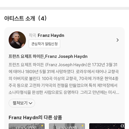
아티스트 소개
4
작곡
Franz Haydn
관심작가 알림신청
프란츠 요제프 하이든,Franz Joseph Haydn
프란츠 요제프 하이든 (Franz Joseph Haydn)은 1732년 3월 31
에 태어나 1809년 5월 31에 사망하였다. 로라우에서 태어나 교향곡
의 아버지로 불린다. 100곡 이상의 교향곡, 70곡에 가까운 현악4중
주곡 등으로 고전파 기악곡의 전형을 만들었으며 특히 제1악장에서
소나타형식을 완성한 사람으로도 유명하다. 그리고 만년에는 미사곡
과 '천지창조(天地創造) Schopfung'(1798), '사계(四季) Die J
펼쳐보기
ahreszeiten'(1801) 등 오라토리오풍의 교회음악의 명작을 남겼
다. 오스트리아 동부의 작은 마을에서 수레를 만드는 목수의 아들로
Franz Haydn
의 다른 상품
태어난 그는