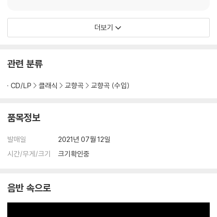
더보기
관련 분류
CD/LP
클래식
교향곡
교향곡 (수입)
품목정보
발매일
2021년 07월 12일
시간/무게/크기
크기확인중
음반 속으로