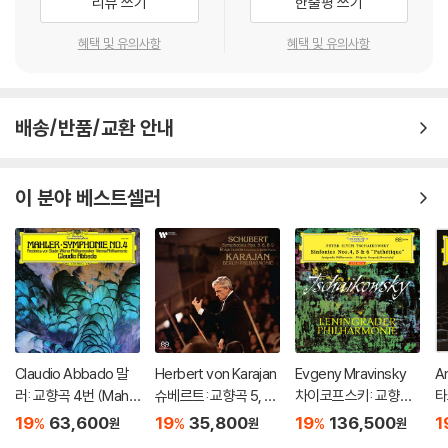
리뷰 쓰기
한줄평 쓰기
혜택 및 유의사항
혜택 및 유의사항
배송/반품/교환 안내
이 분야 베스트셀러
Claudio Abbado 말
Herbert von Karajan
Evgeny Mravinsky
A
러: 교향곡 4번 (Mahle
슈베르트: 교향곡 5, 6,
차이코프스키: 교향곡
타
r: Symphony No. 4)
8, 9번 (Schubert: Sy
4, 5, 6번 '비창' (Tchai
곡
19
63,600
19
35,800
19
136,500
1
%
%
%
원
원
원
[LP]
mphonies 5-6, 8-9)
kovsky: Symphonie
y