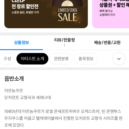
리뷰/한줄평
상품정보
배송/반품/교환
1
구성
아티스트 소개
관련분류
품목정보
음반소개
아르농쿠르
모차르트 교향곡과 세레나데
1980년대 아르농쿠르가 로열 콘세르트허바우 오케스트라, 빈 콘첸투스
무지쿠스를 이끌고 텔덱레이블에서 진행한 모차르트 교향곡 시리즈를 한
곳에 모았다.