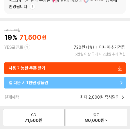
예스24 음반 판매 수량은
와
집계에
반영됩니다.
88,200
원
19
71,500
YES포인트
720원 (1%)
마니아추가적립
5만원 이상 구매 시 2천원 추가 적립
사용 가능한 쿠폰 받기
앱 다운 시 1천원 상품권
결제혜택
최대 2,000원 즉시할인
CD
중고
71,500
원
80,000
원~