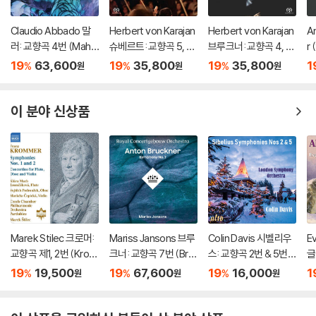
Claudio Abbado 말
Herbert von Karajan
Herbert von Karajan
A
러: 교향곡 4번 (Mahle
슈베르트: 교향곡 5, 6,
브루크너: 교향곡 4, 7
r
r: Symphony No. 4)
8, 9번 (Schubert: Sy
번 (Bruckner: Syms
s
19
63,600
19
35,800
19
35,800
1
%
%
%
원
원
원
[LP]
mphonies 5-6, 8-9)
4 & 7) [SACD Hybri
[SACD Hybrid]
d]
이 분야 신상품
Marek Stilec 크로머:
Mariss Jansons 브루
Colin Davis 시벨리우
E
교향곡 제1, 2번 (Krom
크너: 교향곡 7번 (Bru
스: 교향곡 2번 & 5번
글
mer: Orchestral Wor
ckner: Symphony N
(Sibelius: Symphoni
번
19
19,500
19
67,600
19
16,000
1
%
%
%
원
원
원
ks No. 1 & 2)
o.7) [2LP]
es Nos. 2 & 5)
주
Si
m