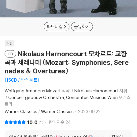
파트너샵
공유하기
수입
Nikolaus Harnoncourt 모차르트: 교향
CD
곡과 세레나데 (Mozart: Symphonies, Sere
nades & Overtures)
15CD / 박스 세트
Wolfgang Amadeus Mozart
작곡
Nikolaus Harnoncourt
지휘
Concertgebouw Orchestra
Concentus Musicus Wien
오케스
트라
Warner Classics
/
Warner Classics
2023.09.22.
10.0
판매지수
24
1