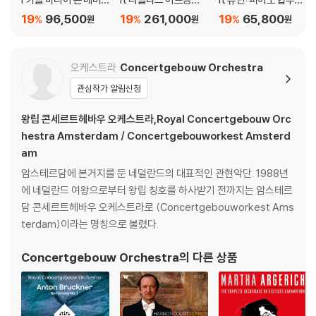
독일 로맨티시즘의 영
르 RCO 텔덱 녹음 전집
바이올린 협주곡 (Sch
19
96,500
19
261,000
19
65,800
%
%
%
원
원
원
혼 (The Spirit of Ger
(The Complete Tel
umann: Piano Conc
man Romanticism)
dec Recordings) [박
erto & Violin Concer
[박스세트]
스세트]
to) [2LP]
오케스트라
Concertgebouw Orchestra
관심작가 알림신청
왕립 콘세르트헤바우 오케스트라,Royal Concertgebouw Orc
hestra Amsterdam / Concertgebouworkest Amsterd
am
암스테르담에 본거지를 둔 네덜란드의 대표적인 관현악단. 1988년
에 네덜란드 여왕으로부터 왕립 칭호를 하사받기 전까지는 암스테르
담 콘세르트헤바우 오케스트라로 (Concertgebouworkest Ams
terdam)이라는 명칭으로 불렸다.
Concertgebouw Orchestra
의 다른 상품