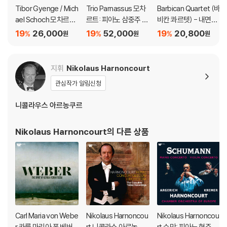
Tibor Gyenge / Mich
Trio Parnassus 모차
Barbican Quartet (바
ael Schoch 모차르트:
르트: 피아노 삼중주 전
비칸 콰르텟) - 내면의
바이올린 소나타집 (M
곡 (Mozart: Comple
빛 (Lux Intus)
19
26,000
19
52,000
19
20,800
%
%
%
원
원
원
ozart: Violin Sonata
te Piano Trios)
s) [SACD Hybrid]
지휘
Nikolaus Harnoncourt
관심작가 알림신청
니콜라우스 아르농쿠르
Nikolaus Harnoncourt
의 다른 상품
Carl Maria von Webe
Nikolaus Harnoncou
Nikolaus Harnoncou
r 카를 마리아 폰 베버 -
rt 니콜라스 아르농쿠
rt 슈만: 피아노 협주곡,