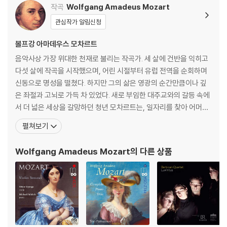
작곡
Wolfgang Amadeus Mozart
관심작가 알림신청
볼프강 아마데우스 모차르트
음악사상 가장 위대한 천재로 불리는 작곡가. 세 살에 건반을 익히고
다섯 살에 작곡을 시작했으며, 어린 시절부터 유럽 전역을 순회하며
신동으로 명성을 떨쳤다. 하지만 그의 삶은 영광의 순간만큼이나 깊
은 좌절과 고뇌로 가득 차 있었다. 새로 부임한 대주교와의 갈등 속에
서 더 넓은 세상을 갈망하던 청년 모차르트는, 일자리를 찾아 어머니
와 함께 만하임과 파리로 긴 여행을 떠난다. 그러나 그를 기다리고 있
펼쳐보기
던 것은 첫사랑의 배신과, 낯선 도시 파리에서 마주한 어머니의 비극
적인 죽음, 그리고 차가운 세상의 외면뿐이었다. 이 모든 영광과 비극
Wolfgang Amadeus Mozart
의 다른 상품
의 순간, 모차르트는 자신의 가장 가까운 친구