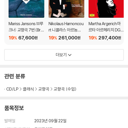
Mariss Jansons 브루
Nikolaus Harnoncou
Martha Argerich 마
크너: 교향곡 7번 (Bru
rt 니콜라스 아르농쿠
르타 아르헤리치 DG,
ckner: Symphony N
르 RCO 텔덱 녹음 전집
Philips 전곡집 (The C
19
67,600
19
261,000
19
297,400
%
%
%
원
원
원
o.7) [2LP]
(The Complete Tel
omplete Recording
dec Recordings) [박
s On Deutsche Gra
더보기
스세트]
mmophon)
관련 분류
CD/LP
클래식
교향곡
교향곡 (수입)
품목정보
발매일
2023년 09월 22일