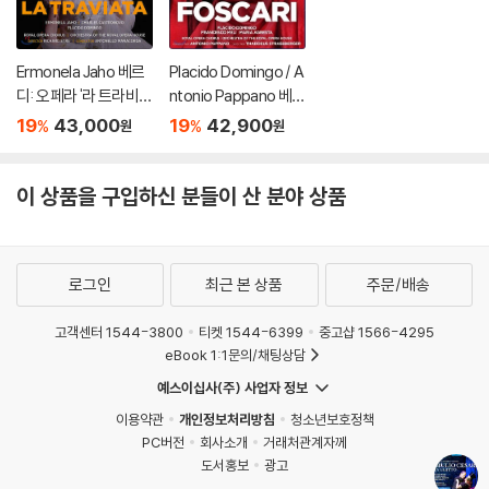
Ermonela Jaho 베르
Placido Domingo / A
디: 오페라 '라 트라비아
ntonio Pappano 베르
타' (Verdi: La Traviat
디: 포스카리 가문의 두
19
43,000
19
42,900
%
%
원
원
a)
사람 (Verdi: I Due Fos
cari) 플라시도 도밍고
이 상품을 구입하신 분들이 산 분야 상품
로그인
최근 본 상품
주문/배송
고객센터 1544-3800
티켓 1544-6399
중고샵 1566-4295
eBook 1:1문의/채팅상담
예스이십사(주) 사업자 정보
이용약관
개인정보처리방침
청소년보호정책
PC버전
회사소개
거래처관계자께
도서홍보
광고