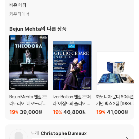
1) 4K UHD 디스크는 대용량의 데이터 전송이 필요하므로 4K전용 플레
베윤 메타
이어를 사용하셔야 합니다. 더불어 플레이어 소프트웨어 최신 버전의 업데
카운터테너
이트, 대용량 케이블 사용이 필수입니다.
2) 3D 블루레이는 전용 플레이어와 3D 지원 TV를 통해서만 재생 가능합
Bejun Mehta
의 다른 상품
니다.
※ 아웃케이스/구성품/포장 상태
1) 제작/배송 과정에서 경미한 아웃케이스 주름, 모서리 눌림 및 갈라짐이
발생할 수 있습니다. 반품을 원하실 경우 미개봉 상태로 문의 부탁드립니
다.
2) 스틸북 케이스 제작 과정에서 기포 혹은 경미한 인쇄 오류가 발생할 수
있습니다.
3) 렌티큘러 스틸북의 경우, 보호필름이 붙어 판매되기도 합니다. 보호필
Bejun Mehta 헨델: 오
Ivor Bolton 헨델: 오페
하모니아 문디 60주년
름 손상에 의한 교환/반품은 불가합니다.
라토리오 `테오도라`
라 '이집트의 줄리오 체
기념 박스 2집 [1988-
4) 본품 보호를 위해 노란색의 카톤 박스로 재포장한 경우, 카톤박스 손상
(Handel: Theodora)
사레' - 이보르 볼튼 (H
2018 패밀리 스피리
19
39,000
19
46,800
19
41,000
%
%
%
원
원
원
에 의한 교환/반품은 불가합니다.
andel: Giulio Cesare
트] (Generation har
5) 아웃케이스/구성품/포장 상태 불량에 의한 교환/반품 신청시 불량 확
In Egitto)
monia mundi - 2. Th
인을 위해 개봉 시의 동영상을 요청할 수 있으며, 동영상이 없는 경우 교
e Family Spirit)
노래
Christophe Dumaux
환/반품이 제한될 수 있습니다.