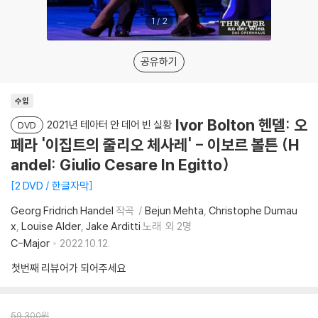
1
/
2
공유하기
수입
Ivor Bolton 헨델: 오
2021년 테아터 안 데어 빈 실황
DVD
페라 '이집트의 줄리오 체사레' - 이보르 볼튼 (H
andel: Giulio Cesare In Egitto)
2 DVD / 한글자막
Georg Fridrich Handel
작곡
Bejun Mehta
Christophe Dumau
x
Louise Alder
Jake Arditti
노래
외 2명
C-Major
2022.10.12.
첫번째 리뷰어가 되어주세요
59,300
원