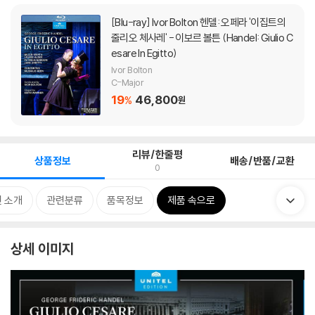
[Blu-ray]
Ivor Bolton 헨델: 오페라 '이집트의
줄리오 체사레' - 이보르 볼튼 (Handel: Giulio C
esare In Egitto)
Ivor Bolton
C-Major
19
46,800
%
원
리뷰/한줄평
상품정보
배송/반품/교환
0
 소개
관련분류
품목정보
제품 속으로
상세 이미지