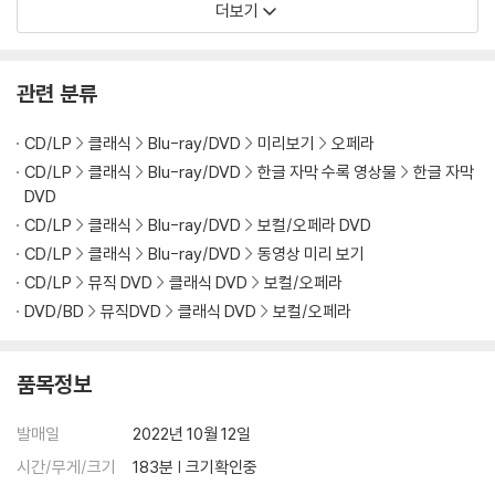
더보기
1) 불량으로 인한 교환/반품 요청 시에는 불량 확인을 위해 개봉 시의 동영
상을 요청할 수 있으며, 동영상이 없는 경우 교환/반품이 제한될 수 있습니
다.
관련 분류
관련 사진과 동영상 및 재생 기기 모델명을 첨부하여 첨부하여 고객센터에
문의 바랍니다.
CD/LP
클래식
Blu-ray/DVD
미리보기
오페라
2) 사양 오인지, 오 구매, 변심 사유로의 반품은 제품 개봉 전에만 운임비
CD/LP
클래식
Blu-ray/DVD
한글 자막 수록 영상물
한글 자막
부담 후 처리 가능합니다.
DVD
3) 스틸북 한정판, 초회 한정판의 경우 제작 수량이 한정되어 있고, 택배
CD/LP
클래식
Blu-ray/DVD
보컬/오페라 DVD
이동 과정에서의 손상이 발생하면, 재 판매가 어려우므로 신중한 구매 선
CD/LP
클래식
Blu-ray/DVD
동영상 미리 보기
택을 부탁드립니다.
CD/LP
뮤직 DVD
클래식 DVD
보컬/오페라
4) 한정판 상품의 변심, 오구매로 인한 반품은 회송된 상품의 상태 확인 후
DVD/BD
뮤직DVD
클래식 DVD
보컬/오페라
진행이 가능합니다. 택배 이동 중 파손이 발생하지 않도록 완충 포장을 부
탁드립니다.
품목정보
발매일
2022년 10월 12일
시간/무게/크기
183분 | 크기확인중