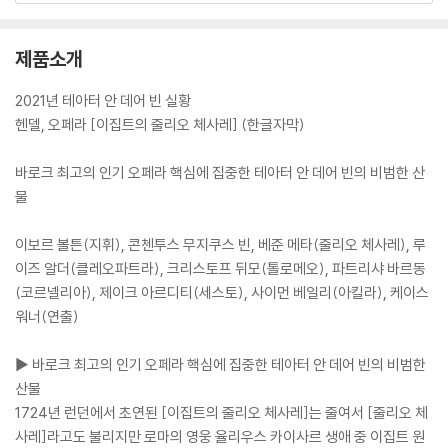
제품소개
2021년 테아터 안 데어 빈 실황
헨델, 오페라 [이집트의 줄리오 체사레] (한글자막)
바로크 최고의 인기 오페라 핵심에 집중한 테아터 안 데어 빈의 비범한 산
물
이보르 볼튼(지휘), 콘첸투스 무지쿠스 빈, 베준 메타(줄리오 체사레), 루
이즈 알더(클레오파트라), 크리스토프 뒤모(톨로메오), 파트리샤 바르동
(코르넬리아), 제이크 아르디티(세스토), 사이먼 베일리(아킬라), 케이스
워너(연출)
▶ 바로크 최고의 인기 오페라 핵심에 집중한 테아터 안 데어 빈의 비범한
산물
1724년 런던에서 초연된 [이집트의 줄리오 체사레]는 줄여서 [줄리오 체
사레]라고도 불리지만 로마의 영웅 율리우스 카이사르 생애 중 이집트 원