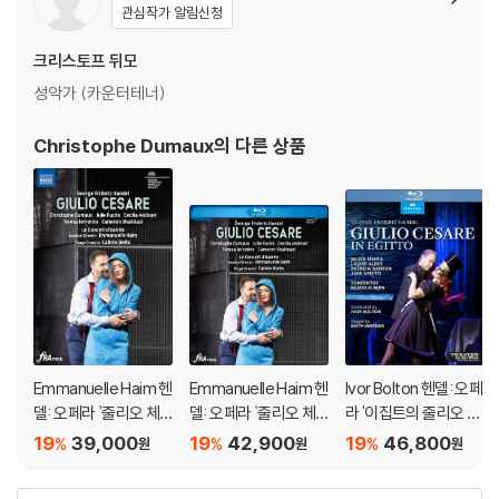
관심작가 알림신청
※ 디스크 재생 불량
크리스토프 뒤모
1) 기기 문제로 인해 발생하는 재생 불량 현상에 대해서는 반품/교환이 불
성악가 (카운터테너)
가하니 최신 소프트웨어로 업데이트된 DVD/BD 전용 기기에서 재생하실
것을 권유해 드립니다.
Christophe Dumaux
의 다른 상품
2) 정전기와 먼지로 인해 재생이 원활하지 않은 경우가 있습니다. 디스크
를 마른 천으로 닦으시거나, DVD 클리너 등 전용 제품을 이용하면 대부분
해결됩니다.
3) 일부 PC 연결형 ODD의 경우 호환 상의 문제로 정상적인 디스크도 재
생이 불가능한 경우가 있습니다. 독립형 전용 플레이어 사용을 권장드리
며, ODD 사용으로 인한 재생 불량의 경우 교환 시에도 동일한 오류가 발
생할 수 있음을 알려드립니다.
※ 디스크 외관 불량
디스크에 미세한 잔 흠집이 남아있거나 인쇄 면이 깨끗하지 않은 경우가
Emmanuelle Haim 헨
Emmanuelle Haim 헨
Ivor Bolton 헨델: 오페
델: 오페라 `줄리오 체
델: 오페라 `줄리오 체
라 '이집트의 줄리오 체
있으며, 상품의 불량이 아닙니다. 단, 재생에 이상이 있는 경우에는 불량으
사레` (Handel: Giulio
사레` (Handel: Giulio
사레' - 이보르 볼튼 (H
로 인한 반품/교환이 가능합니다.
19
39,000
19
42,900
19
46,800
%
%
%
원
원
원
Cesare)
Cesare)
andel: Giulio Cesare
In Egitto)
※ 교환/반품 안내