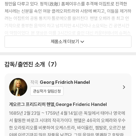
정만을 다루고 있다. 정적(政敵) 폼페이우스를 추격해 이집트로 진격한
체사레는 신분을 속인 여왕 클레오파트라와 사랑에 빠지고, 이들을 제거하
려는 이집트의 공동 통치자 톨로메오를 물리친다. 헨델 오페라 중 최고 인
기작으로 풍부한 음악이 차고 넘치지만 4시간이나 소요되는 긴 공연시간
이 약점이었다. 본 영상은 이를 3시간으로 줄인 대신 카운터테너의 슈퍼스
타 베준 메타와 크리스토프 뒤모, 영국이 가장 기대하는 젊은 소프라노 루
제품소개 더보기
이즈 알더의 눈부신 노래 대결, 시각적 효과에 강한 케이스 워너의 연출에
힘입어 빈틈없는 실황이 되었다.
감독/출연진 소개
7
[보조자료]
- 통상 클레오파트라라고 불리는 고대 이집트 여왕은 클레오파트라 7세
작곡
Georg Fridrich Handel
(BC 69~30)을 가리킨다. BC 51년 부왕이 죽자 남동생 프톨레마이오스
13세와 결혼하여 공동 파라오로 즉위했다가 권력 다툼에서 밀리고 왕조의
관심작가 알림신청
권력 기반인 그리스계의 외면을 받아 파라오 자리에서 일시 퇴위했다. BC
게오르그 프리드리히 헨델,George Frideric Handel
48년, 폼페이우스와 권력투쟁 중인 율리우스 카이사르의 편에 붙어 파라
오에 복귀했는데, 실제로 카이사르와 함께 보낸 시간은 단지 몇 주였다고
1685년 2월 23일 ~ 1759년 4월 14일)은 독일에서 태어나 영국에
한다. 이후 막내 동생 프톨레마이오스 14세와 재혼하여 실권을 휘둘렀으
서 활동한 바로크 시대의 작곡가이다. 헨델은 46곡의 오페라와 우수
나 이 남편은 요절했고, BC 44년 카이사르가 암살되자 2년 후에 옥타비
한 오라토리오를 비롯하여 오케스트라, 바이올린, 쳄발로, 오르간 분
아누스의 여동생과 결혼한 유부남 마르쿠스 안토니우스와 또 결혼한다. B
야에 이르기까지 많은 작품을 남겼다. 그의 음악은 명쾌하고 호탕하