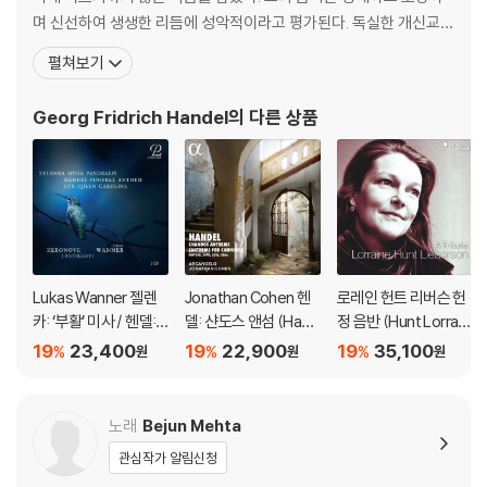
C 31년 옥타비아누스에 대항하여 악티움 해전을 벌였으나 패배하고 뱀에
며 신선하여 생생한 리듬에 성악적이라고 평가된다. 독실한 개신교
물려 자살한 것으로 알려져 있다. 오페라는 카이사르(줄리오 체자레)와의
(루터교) 신자인 헨델의 대표적인 교회음악은 《메시아(Messiah)》
펼쳐보기
사랑과 남동생 프톨레마이오스(톨로메오)와의 갈등에 초점을 맞추었다.
로서 당시 영어 번역 성경인 킹 제임스 성경의 구절에 곡을 붙인 오라
토리오이다. 헨델은 프로이센의 할레(현재는 독일 영토)에서 태어났
Georg Fridrich Handel
의 다른 상품
- 헨델의 오페라는 바로크 시대의 오페라 세리아에 속하고, 그 본질은 여
다. 함부르크, 피렌체 등지에서 활동하다 1
섯 명 정도의 독창자(그중 셋 가량은 카스트라토)들이 펼치는 노래 대결에
있었다. 그런 점에서 본 공연의 출연진은 거의 만점에 가깝다. 카스트라토
를 대신해 빼어난 카운터테너들이 출연하는데, 특히 주빈 메타의 가까운
인척인 인도계 미국인 베준 메타(1968-)와 프랑스의 크리스토프 뒤모(1
979-)는 빼어난 음악성, 자연스런 발성과 놀라운 테크닉으로 팔세토(가
성) 가수의 선두주자로 꼽히는 스타들이다. 런던 태생의 소프라노 루이즈
Lukas Wanner 젤렌
Jonathan Cohen 헨
로레인 헌트 리버슨 헌
알더(1986-)는 2017년 최고 권위의 카디프 콩쿠르에서 조운 서덜랜드상
카: ‘부활’ 미사 / 헨델:
델: 샨도스 앤섬 (Hand
정 음반 (Hunt Lorrain
을 수상하고 같은 해 인터내셔널 오페라 어워드의 ‘젊은 성악가상’을 수상
‘캐롤라인 왕비를 위한
el: Chandos Anthe
e Lieberson Tribut
19
23,400
19
22,900
19
35,100
%
%
%
원
원
원
한 영국 성악계의 최고 기대주로 손꼽힌다.
장례식 앤섬’ (Zelenk
ms - Anthems for C
e)
a: Missa Paschalis /
annons)
Handel: Funeral Ant
DVD/ Blu-ray 구매시 참고 사항 안내드립니다.
노래
Bejun Mehta
hem for Queen Car
관심작가 알림신청
※ 4K블루레이, 3D 블루레이 재생 관련 안내
oline)