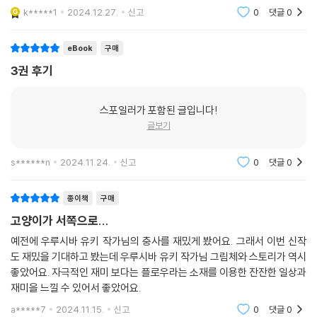
재미있게 봤다면 이 만화도 추천하고 싶네요.잘 봤습니다.
k*****1
2024.12.27.
신고
0
댓글
0
eBook
구매
3권 후기
스포일러가 포함된 글입니다!
글보기
s******n
2024.11.24.
신고
0
댓글
0
종이책
구매
고양이가 서쪽으로...
예전에 우루시바 유키 작가님의 충사를 재밌게 봤어요. 그래서 이번 신작
도 재밌을 기대하고 봤는데 우루시바 유키 작가님 그림체와 스토리가 역시
좋았어요. 자극적인 재미 보다는 플로우라는 소재를 이용한 잔잔한 일상과
재미을 느낄 수 있어서 좋았어요.
a*****7
2024.11.15.
신고
0
댓글
0