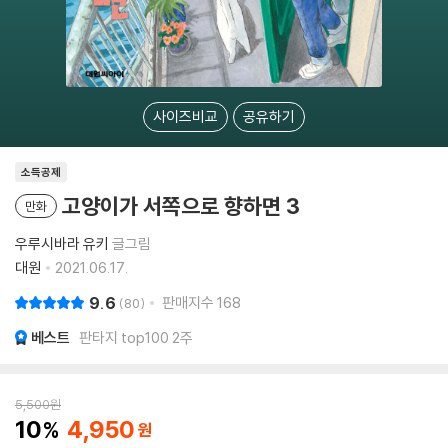
사이즈비교
공유하기
소득공제
고양이가 서쪽으로 향하면 3
만화
우루시바라 유키
글그림
대원
2021.06.17.
9.6
판매지수
168
80
베스트
판타지 top100 2주
5,500
원
10
4,950