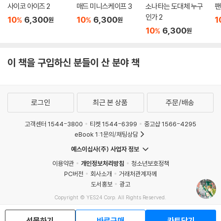
사이코 아이즈 2
매드 미니스케이프 3
소나타는 도대체 누구
팬
인가 2
10
6,300
10
6,300
1
%
%
원
원
10
6,300
%
원
이 책을 구입하신 분들이 산 분야 책
로그인
최근 본 상품
주문/배송
고객센터 1544-3800
티켓 1544-6399
중고샵 1566-4295
eBook 1:1문의/채팅상담
예스이십사(주) 사업자 정보
이용약관
개인정보처리방침
청소년보호정책
PC버전
회사소개
거래처관계자께
도서홍보
광고
Copyright © YES24 Corp. All Rights Reserved.
MATOM6
선물하기
바로구매
카트담기