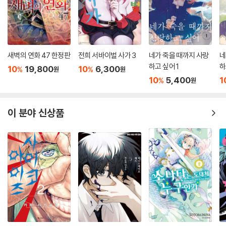
새벽의 연화 47 한정판
전희 서바이벌 사가 3
네가 죽을 때까지 사랑
네
하고 싶어 1
하
10
19,800
10
6,300
%
%
원
원
10
5,400
1
%
원
이 분야 신상품