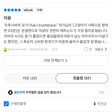
eBook
구매
리뷰
'우루시바라 유키(Yuki Urushibara)' 작가님의 [고양이가 서쪽으로 향하
면 03권]은 완결편으로 히로타 관련의 에피소드가 가장 흥미로웠습니다.
치마의 서사도 좀 더 풀렸으면 좋았을텐데 여운이 남는 마무리라서 아쉽기
도 했지만, 그 특유의 신비한 분위기가 마음에 들어서 즐겁게 잘 봤습니다.
재미있었습니다!
b********9
2024.04.06.
신고
0
댓글
0
리뷰 전체보기
리뷰
29
한줄평
51
클린봇
이 부적절한 글을 감지 중입니다.
설정
구매한줄평
추천순