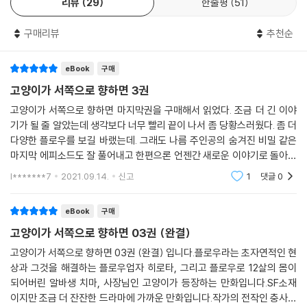
리뷰
29
한줄평
51
구매리뷰
추천순
eBook
구매
고양이가 서쪽으로 향하면 3권
고양이가 서쪽으로 향하면 마지막권을 구매해서 읽었다. 조금 더 긴 이야
기가 될 줄 알았는데 생각보다 너무 빨리 끝이 나서 좀 당황스러웠다. 좀 더
다양한 플로우를 보길 바랬는데. 그래도 나름 주인공의 숨겨진 비밀 같은
마지막 에피소드도 잘 풀어내고 한편으론 언젠간 새로운 이야기로 돌아올
수 있게끔 끝을 낸 거 같아 만족스럽게 읽을 수 있었다. 작가가 또 쓸 생각
l*******7
2021.09.14.
신고
1
댓글
0
이 있는진 모
eBook
구매
고양이가 서쪽으로 향하면 03권 (완결)
고양이가 서쪽으로 향하면 03권 (완결) 입니다.플로우라는 초자연적인 현
상과 그것을 해결하는 플로우업자 히로타, 그리고 플로우로 12살의 몸이
되어버린 알바생 치마, 사장님인 고양이가 등장하는 만화입니다.SF소재
이지만 조금 더 잔잔한 드라마에 가까운 만화입니다.작가의 전작인 충사를