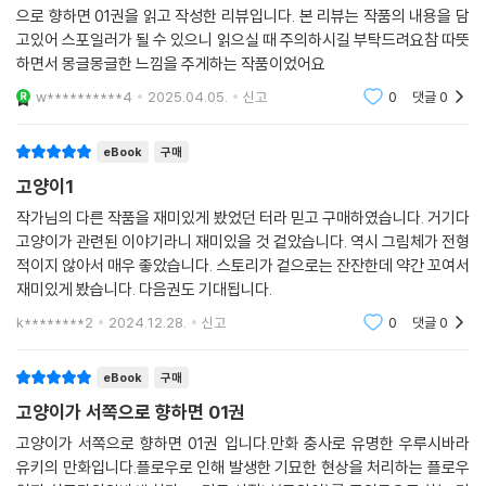
으로 향하면 01권을 읽고 작성한 리뷰입니다. 본 리뷰는 작품의 내용을 담
고있어 스포일러가 될 수 있으니 읽으실 때 주의하시길 부탁드려요참 따뜻
하면서 몽글몽글한 느낌을 주게하는 작품이었어요
w**********4
2025.04.05.
신고
0
댓글
0
eBook
구매
고양이1
작가님의 다른 작품을 재미있게 봤었던 터라 믿고 구매하였습니다. 거기다
고양이가 관련된 이야기라니 재미있을 것 겉았습니다. 역시 그림체가 전형
적이지 않아서 매우 좋았습니다. 스토리가 겉으로는 잔잔한데 약간 꼬여서
재미있게 봤습니다. 다음권도 기대됩니다.
k********2
2024.12.28.
신고
0
댓글
0
eBook
구매
고양이가 서쪽으로 향하면 01권
고양이가 서쪽으로 향하면 01권 입니다.만화 충사로 유명한 우루시바라
유키의 만화입니다.플로우로 인해 발생한 기묘한 현상을 처리하는 플로우