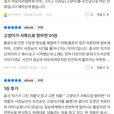
업자 히로타와알바생 치마, 그리고 사장님(고양이)를 주인공으로 하는 만
화입니다.재미있게 봤습니다.
k*****1
2024.12.25.
신고
0
댓글
0
eBook
구매
고양이가 서쪽으로 향하면 01권
플로우로 인한 기묘한 현상을 해결하기 위해 플로우 업자 히로타와 알바생
치마, 고양이 사장님이 사건을 풀어나가는 이야기입니다. 충사의 작가의
신작이라고 해서 보고 시작했는데 소재는 전혀 다르지만 분위기가 비슷한
이야기네요. 사건이 일상과 버무려져있지만 잔잔하게 흘러가는 따뜻한 이
야기입니다. 고양이는 귀여워요. 재미있게 봤습니다.
m****6
2024.12.22.
신고
0
댓글
0
eBook
구매
1권 후기
충사 작가가 그린 작품이 믿고 고른 작품 “ 고양이가 서쪽으로 향하면” 이
작품의 사장님이자 주인공인 고양이(이름 불명)와 곁다리 조연인 히로타
와 치마(실제 나이 35살)는 일상세계에서 빈번하게 일어나는 플로우란 자
연현상을 분석하고 원래대로 되돌리는 일을 하고 있다. 본 작품은 충사와