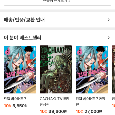
한줄평 전체보기
배송/반품/교환 안내
이 분야 베스트셀러
팬텀 버스터즈 7
GACHIAKUTA 18권
팬텀 버스터즈 7 한정
장
한정판
판
10
5,850
1
%
원
10
39,600
10
27,000
%
%
원
원