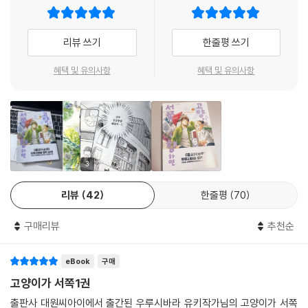
리뷰 쓰기
한줄평 쓰기
혜택 및 유의사항
혜택 및 유의사항
3
리뷰
42
한줄평
70
구매리뷰
추천순
eBook
구매
고양이가 서쪽1권
출판사 대원씨아이에서 출간된 우루시바라 유키작가님의 고양이가 서쪽