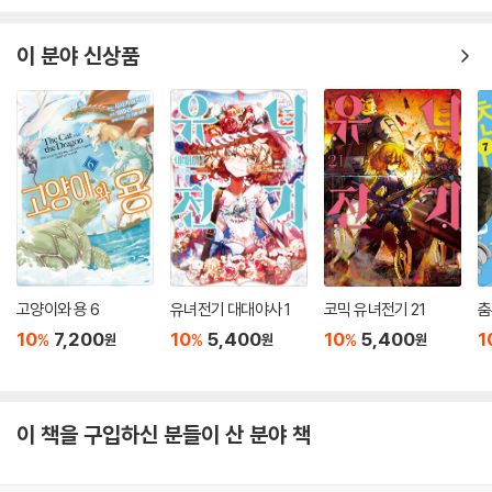
이 분야 신상품
고양이와 용 6
유녀전기 대대야사 1
코믹 유녀전기 21
춤
10
7,200
10
5,400
10
5,400
1
%
%
%
원
원
원
이 책을 구입하신 분들이 산 분야 책