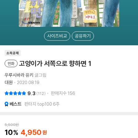
사이즈비교
공유하기
소득공제
고양이가 서쪽으로 향하면 1
만화
우루시바라 유키
글그림
대원
2020.08.19.
9.3
판매지수
156
112
베스트
판타지 top100 6주
5,500
원
10
4,950