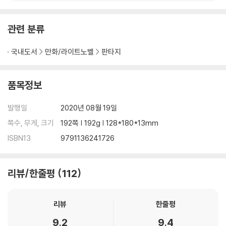
관련 분류
국내도서
만화/라이트노벨
판타지
품목정보
발행일
2020년 08월 19일
쪽수, 무게, 크기
192쪽 | 192g | 128*180*13mm
ISBN13
9791136241726
리뷰/한줄평
112
리뷰
한줄평
9.2
9.4