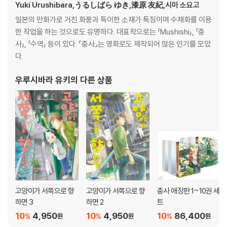
Yuki Urushibara,うるしばら ゆき,漆原 友紀,시마 소요고
일본의 만화가로 거친 화풍과 특이한 소재가 특징이며 수채화를 이용
한 작업을 하는 것으로도 유명하다. 대표작으로는 「Mushishi」, 「충
사」, 「수역」 등이 있다. 『충사』는 영화로도 제작되어 많은 인기를 모았
다.
우루시바라 유키
의 다른 상품
고양이가 서쪽으로 향
고양이가 서쪽으로 향
충사 애장판 1~10권 세
하면 3
하면 2
트
10
4,950
10
4,950
10
86,400
%
%
%
원
원
원