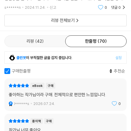
마찬가지로 너무나 잔잔하게 일상스러운 내용을 담담하게 표현하고 있어
s******n
2024.11.24.
신고
0
댓글
0
꼭 어린아이가 지
리뷰 전체보기
리뷰
42
한줄평
70
클린봇
이 부적절한 글을 감지 중입니다.
설정
구매한줄평
추천순
eBook
구매
좋아하는 작가님이라 구매. 전체적으로 편안한 느낌입니다.
l******s
2026.07.24.
0
종이책
구매
작가님 너무 좋아요