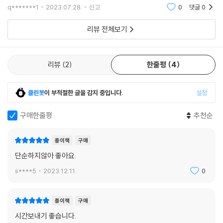
움 없이 혼자 할 수 있어 좋았습니다. 조금 더 다양한 도안의 책이 출간 되
q*******1
2023.07.28.
신고
0
댓글
0
었으면 좋겠습니
리뷰 전체보기
리뷰
2
한줄평
4
클린봇
이 부적절한 글을 감지 중입니다.
설정
구매한줄평
추천순
종이책
구매
단순하지않아 좋아요.
s****5
2023.12.11.
0
종이책
구매
시간보내기 좋습니다.