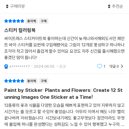
구매리뷰
추천순
종이책
구매
스티커 컬러링북
싸이프레스 스티커아트북 좋아하는데 신간이 늦게나와서해외도서인 페인
트 바이 스티커를 요번에 구입해봤어요 그림이 12개로 풍성하구 하나하나
조각이 작고 많아서 즐겁게 할수 있어요 요것도 자주 신간을 출시해줬으면
좋겠단 맘이 듭니다!
s********7
2024.06.05.
신고
1
댓글
0
종이책
구매
Paint by Sticker: Plants and Flowers: Create 12 St
unning Images One Sticker at a Time!
12종류의 꽃과 식물을 다양한 모습을 예쁘게 표현하고 있어 지루하지 않고
시간가는 줄 모르고 할 수있어 좋았습니다. 아무리 아껴서 해도 너무 빨리
끝나버려 아쉬웠습니다. 시간보내기에도 좋고무엇보다 잠깐이라도 무엇
에 몰입해 하나를 완성했다는 성취감도 느낄 수 있어 행복했고 누구의 도