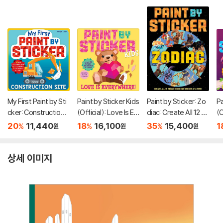
My First Paint by Sti
Paint by Sticker Kids
Paint by Sticker: Zo
Pa
cker: Construction S
(Official): Love Is Ev
diac: Create All 12 Z
(O
ite
erywhere!: Create 1
odiac Signs One Stic
A
20
11,440
18
16,100
35
15,400
1
%
%
%
원
원
원
0 Pictures One Stick
ker at a Time
er at a Time! Include
s Glitter Stickers
상세 이미지