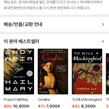
해당 경우, 문자와 메일로 별도 안내를 드리고 있사오니 마이페이지에서
휴대전화번호와 메일주소를 다시 한번 확인해주시기 바랍니다.
배송/반품/교환 안내
이 분야 베스트셀러
Project Hail Mary
Coraline
To Kill a Mockingbird
Th
40
10,800
41
7,600
42
8,300
3
%
%
%
원
원
원