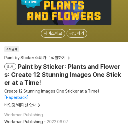
사이즈비교
공유하기
소득공제
Paint by Sticker 스티커로 색칠하기
Paint by Sticker: Plants and Flower
외서
s: Create 12 Stunning Images One Stick
er at a Time!
Create 12 Stunning Images One Sticker at a Time!
Paperback
바인딩/에디션 안내
Workman Publishing
Workman Publishing
2022.06.07.