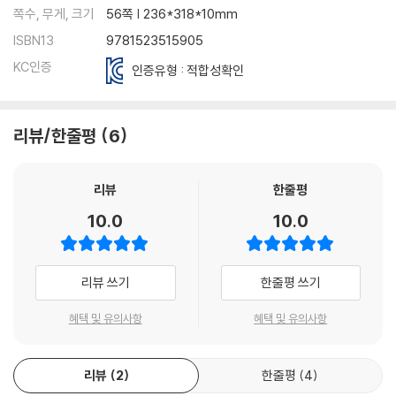
쪽수, 무게, 크기
56쪽 | 236*318*10mm
ISBN13
9781523515905
KC인증
인증유형 : 적합성확인
리뷰/한줄평
6
리뷰
한줄평
10.0
10.0
리뷰 쓰기
한줄평 쓰기
혜택 및 유의사항
혜택 및 유의사항
리뷰
2
한줄평
4