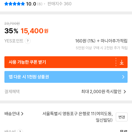
10.0
판매지수
360
6
23,700
원
35
15,400
YES포인트
160원 (1%)
마니아추가적립
5만원 이상 구매 시 2천원 추가 적립
사용 가능한 쿠폰 받기
앱 다운 시 1천원 상품권
결제혜택
최대 2,000원 즉시할인
배송안내
서울특별시 영등포구 은행로 11(여의도동,
변경
일신빌딩)
배송비
무료