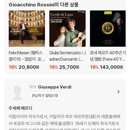
Gioacchino Rossini
의 다른 상품
지는 베로나 페스티벌의 베르디 ‘나부코’ 실황물(2017.8)이다. 베르디는
과거의 바빌론과 예루살렘을 배경으로 하여 초연(1842) 당시 이탈리아의
상황을 은유적으로 표현했다. 그렇지만 아흐로 베르나르의 연출은 무대배
경을 19세기의 이탈리아로 설정하는 정공법을 택했다.
마차가 직접 등장하고, 총과 대포가 발사된다. 성악진과 세트를 담는 영상
기법도 혁신적이다. 마치 영화 ‘레 미제라블’의 한 장면을 보는 듯하다. 20
Felix Klieser (펠릭스
Giulia Semenzato / J
포네 레코즈 40주년 기
08년부터 메트의 ‘리골레토’ ‘토스카’ 등에 부지런히 오르고 있는 바리톤
클리저) - 말없이 : 호른
adran Duncumb (줄
념 앨범 (Fone 40 Yea
조지 가닛제는 대형무대를 힘 있게 장악한다.
으로 연주하는 이탈리
리아 세멘자토 / 자드란
rs 1983-2023) [2L
19
20,800
19
25,700
19
143,000
%
%
%
원
원
원
아 아리아 (Senza Par
둔쿰브) - 낭만 가곡과
P]
백야가 점차 어둠에 잠기며 화려한 매력을 뿜어내는 무대를 보고있노라면
ole : Italian Arias for
칸초네타 (Romantics
올해의 휴가로 베로나행을 생각해보게 한다. 2018년에는 새로운 ‘나부
Horn by Puccini, Ver
Songs And Canzon
작곡
Giuseppe Verdi
코’가 기다리고 있다(7.12~8.18). 해설지(31쪽 분량/영·불·이)에는 연출
di, Rossini and other
ette)
가노트, 시놉시스가 수록되어 있다.
관심작가 알림신청
s)
주세페 베르디
3) 2018년 베로나 페스티벌 실황 / 로시니 ‘세비야의 이발사’ [한글자막]
▶ 베로나로 떠나고 싶은 이유
이탈리아의 작곡가로서, 이탈리아 북부 파르마현(縣)의 레론콜레에
서 독일의 바그너와 같은 해에 출생했다. 19세기 오페라 작곡가로서