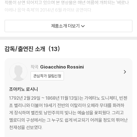
작품이 상연 되어지고 있으며 본 영상물은 매년 여름에 개최되는 '베로나
아레나 음악 축제'의 2014년 6월 라이브 공연이다.
축제 기간 매일 저녁 17,000명이 넘는 사람들이 오페라를 감상하는 세계
제품소개 더보기
에서 가장 유명한 야외 무대인 베로나에서 오늘날 가장 사랑 받는 오페라
비제 카르멘이 상연되었다. 연출의 거장 프랑코 제피렐리에 의한 호화찬란
한 무대, 풍부한 성량의 카리스마를 갖춘 러시아 소프라노 예카테리나 세
감독/출연진 소개
13
멘츄크를 비롯한 카를로 벤트리, 이리나 룽구, 카를로스 알바레즈 등 세계
적인 성악진으로 이루어져 관객의 눈과 귀를 황홀하게 한다.
작곡
Gioacchino Rossini
2) 2017년 베로나 페스티벌 실황 / 베르디 ‘나부코’ [한글자막]
관심작가 알림신청
▶ 올 여름 휴가지를 결정하는 영상물!
조아키노 로시니
* 연주: 다니엘 오렌(지휘), 베로나 페스티벌 오케스트라·합창단, 아흐로
1792년 2월 29일 ~ 1868년 11월 13일)는 가에타노 도니체티, 빈첸
베르나르(연출), 조지 가닛제(나부코),
초 벨리니와 더불어 19세기 전반의 이탈리아 오페라 무대를 화려하
수잔나 브란치니(아비가일레), 라파트 시베크(자카리아), 루벤스 펠리차
게 장식하며 벨칸토 낭만주의의 빛나는 예술성을 꽃피웠다. 그리고
리(이스마엘)
멜로디의 구성에서는 그 누구도 쉽게 비교되기 어려울 정도의 뛰어난
천재성을 선보였다.
로미오와 줄리엣 이야기의 배경지인 베로나. 베로나의 원형경기장에 펼쳐