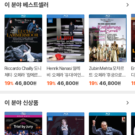
이 분야 베스트셀러
Riccardo Chailly 도니
Henrik Nanasi 알레
Zubin Mehta 모차르
E
체티: 오페라 `람메르모
비: 오페라 `유대 여인`
트: 오페라 '후궁으로부
디
르의 루치아` (Donizet
(Halevy: Opera `La J
터의 탈출' (Mozart: Di
타'
19
46,800
19
46,800
19
46,800
1
%
%
%
원
원
원
ti: Opera `Lucia Di La
uive`)
e Entfuhrung aus de
a)
mmermoor`)
m Serail)
이 분야 신상품