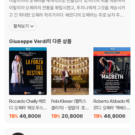
* 연주: 다니엘 오렌(지휘), 아레나 디 베로나 오케스트라·합창단·발레단,
이탈리아의 오페라를 세계적으로 만들었다. 로시니의 뒤를 계승하여
레오 누치(피가로), 니노 마차이츠(로지나), 드미트리 코차크(알마비바),
이탈리아 오페라의 전통을 확립시켰고, 푸치니에게 그것을 계승시키
카를로 리포어(바르톨로), 레루치오 푸를라네토(바실리오), 후고 데 아나
고 간 위대한 오페라 작곡가이다. 베르디의 오페라는 주로 남자 주인
(연출)
공을 중심으로 전개되는데, 그의 오페라는 힘차고 당당한 극적 성격
펼쳐보기
을 지니고 있다. 말년에는 비극적인 작품을 많이 써냈고 '팔스타프'와
2017년 ‘나부코’를 선보인 베로나 페스티벌의 2018년 무대는 로시니의
같은 희가극을 만들어 내는 정력적인 창작력을 가지고 있습니다. 오
Giuseppe Verdi
의 다른 상품
‘세비야의 이발사’이다(8월 실황). 베로나의 매력은 브레겐츠 페스티벌과
페라 이외의 작품으로는 '레퀴엠', '현악사중주곡' 등이 널리
같은 거대한 규모의 화려한 미장센이다.
이번 무대 역시 ‘살아 있는 전설’로 불리는 바리톤 레오 누치의 피가로 역도
화제였지만, 보는 관점에 따라 인간의 이야기가 아닌 숲 속 기괴한 난장이
들이 펼치는 ‘세비야의 이발사’라 생각하게 만드는 무대도 화제를 낳았다.
오페라극장의 한정된 공간이 아닌 경기장 무대를 드넓게 사용하기 때문에,
카메라에 잡히는 공간과 카메라 쇼트 역시 다양하다. 어둠이 내려앉은 관
Riccardo Chailly 베르
Felix Klieser (펠릭스
Roberto Abbado 베
객석과 대비되는 무대의 화려함, 그리고 마지막 불꽃놀이가 환상적이다.
디: 오페라 `레오 무스
클리저) - 말없이 : 호른
르디: 오페라 `맥베스`
해설지(35쪽 분량/영·불·독·이탈리아어)에는 연출가 인터뷰, 시놉시스가
카토` (Verdi: Opera `
으로 연주하는 이탈리
(Verdi: Opera `Macb
19
46,800
19
20,800
19
46,800
수록되어 있다.
%
%
%
원
원
원
La Forza Del Destino
아 아리아 (Senza Par
eth`)
`)
ole : Italian Arias for
DVD/ Blu-ray 구매시 참고 사항 안내드립니다.
Horn by Puccini, Ver