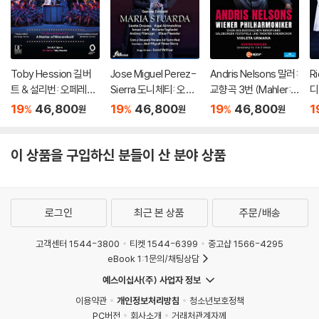
Toby Hession 길버
Jose Miguel Perez-
Andris Nelsons 말러:
Ri
트 & 설리번: 오페레타 `
Sierra 도니체티: 오페
교향곡 3번 (Mahler: S
디
배심재판` 외 (Gilbert
라 `마리아 스투아르다`
ymphony No.3)
카토
19
46,800
19
46,800
19
46,800
1
%
%
%
원
원
원
& Sullivan: Operetta
(Donizetti: Opera `M
La
`Trial By Jury`)
aria Stuarda`)
`)
이 상품을 구입하신 분들이 산 분야 상품
로그인
최근 본 상품
주문/배송
고객센터 1544-3800
티켓 1544-6399
중고샵 1566-4295
eBook 1:1문의/채팅상담
예스이십사(주) 사업자 정보
이용약관
개인정보처리방침
청소년보호정책
PC버전
회사소개
거래처관계자께