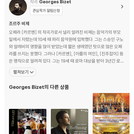
작곡
Georges Bizet
di, Rossini and other
※ 4K블루레이, 3D 블루레이 재생 관련 안내
관심작가 알림신청
s)
1) 4K UHD 디스크는 대용량의 데이터 전송이 필요하므로 4K전용 플레
조르주 비제
이어를 사용하셔야 합니다. 더불어 플레이어 소프트웨어 최신 버전의 업데
이트, 대용량 케이블 사용이 필수입니다.
오페라 [카르멘] 의 작곡가로서 널리 알려진 비제는 음악가의 부모
2) 3D 블루레이는 전용 플레이어와 3D 지원 TV를 통해서만 재생 가능합
밑에서 자랐는데 10세 때 파리 음악원에 입학했다. 그는 스승인 구노
니다.
와 알레비의 영향을 많이 받았는데 짧은 생애였던 탓으로 많은 오페
라를 쓰지는 못했다. 그러나 [카르멘], [아를의 여인], [진주잡이] 등
※ 아웃케이스/구성품/포장 상태
은 명작으로 알려져 있다. 그는 19세 때 로마 대상을 받아 3년간 로마
1) 제작/배송 과정에서 경미한 아웃케이스 주름, 모서리 눌림 및 갈라짐이
에 가서 유학할 수 있는 혜택을 얻었으며 귀국 후 피아노 개인 교수와
펼쳐보기
발생할 수 있습니다. 반품을 원하실 경우 미개봉 상태로 문의 부탁드립니
편곡등을 하면서 생계를 유지했는데 1863년 오페라 [진주잡이]를
다.
상연하여 호평을 받게 되어 오페라를 쓰기 시작했다. 그 뒤에 [아를의
Georges Bizet
의 다른 상품
2) 스틸북 케이스 제작 과정에서 기포 혹은 경미한 인쇄 오류가 발생할 수
여인] 등의 무대음악 27곡을
있습니다.
3) 렌티큘러 스틸북의 경우, 보호필름이 붙어 판매되기도 합니다. 보호필
름 손상에 의한 교환/반품은 불가합니다.
4) 본품 보호를 위해 노란색의 카톤 박스로 재포장한 경우, 카톤박스 손상
에 의한 교환/반품은 불가합니다.
5) 아웃케이스/구성품/포장 상태 불량에 의한 교환/반품 신청시 불량 확