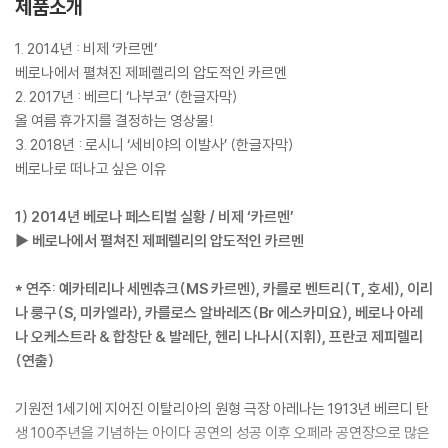
제품소개
1. 2014년 : 비제 ‘카르멘’
베로나에서 펼쳐진 제페렐리의 압도적인 카르멘
2. 2017년 : 베르디 ‘나부코’ (한글자막)
올 여름 휴가지를 결정하는 영상물!
3. 2018년 : 로시니 ‘세비야의 이발사’ (한글자막)
베로나로 떠나고 싶은 이유
1) 2014년 베로나 페스티벌 실황 / 비제 ‘카르멘’
▶ 베로나에서 펼쳐진 제페렐리의 압도적인 카르멘
* 연주: 예카테리나 세멘츄크(MS 카르멘), 카를로 벤트리(T, 호세), 이리
나 룽구(S, 미카엘라), 카를로스 알바레즈(Br 에스카미요), 베로나 아레
나 오케스트라 & 합창단 & 발레단, 헨리 나나시(지휘), 프란코 제피렐리
(연출)
기원전 1세기에 지어진 이탈리아의 원형 극장 아레나는 1913년 베르디 탄
생 100주년을 기념하는 아이다 공연의 성공 이후 오페라 공연장으로 많은