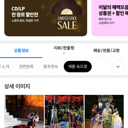
리뷰/한줄평
상품정보
배송/반품/교환
0
 소개
관련분류
품목정보
제품 속으로
상세 이미지