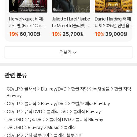
인을 위해 개봉 시의 동영상을 요청할 수 있으며, 동영상이 없는 경우 교
환/반품이 제한될 수 있습니다.
Herve Niquet 비제:
Juliette Hurel / Isabe
Daniel Harding 라 페
카르멘 (Bizet: Carme
lle Moretti (줄리엣 위
니체 2025년 신년 음
※ 디스크 재생 불량
n) [3CD + DVD]
렐 / 이사벨 모레티) -
악회 (TEATRO LA FE
19
60,100
19
25,700
19
39,000
1) 기기 문제로 인해 발생하는 재생 불량 현상에 대해서는 반품/교환이 불
%
%
%
원
원
원
엘레강스 (Elegance)
NICE: New Year's Co
가하니 최신 소프트웨어로 업데이트된 DVD/BD 전용 기기에서 재생하실
ncert 2025)
것을 권유해 드립니다.
더보기
2) 정전기와 먼지로 인해 재생이 원활하지 않은 경우가 있습니다. 디스크
를 마른 천으로 닦으시거나, DVD 클리너 등 전용 제품을 이용하면 대부분
해결됩니다.
관련 분류
3) 일부 PC 연결형 ODD의 경우 호환 상의 문제로 정상적인 디스크도 재
생이 불가능한 경우가 있습니다. 독립형 전용 플레이어 사용을 권장드리
CD/LP
클래식
Blu-ray/DVD
한글 자막 수록 영상물
한글 자막
며, ODD 사용으로 인한 재생 불량의 경우 교환 시에도 동일한 오류가 발
Blu-ray
생할 수 있음을 알려드립니다.
CD/LP
클래식
Blu-ray/DVD
보컬/오페라 Blu-Ray
CD/LP
뮤직 DVD
클래식 DVD
클래식 Blu-ray
※ 디스크 외관 불량
DVD/BD
뮤직DVD
클래식 DVD
클래식 Blu-ray
디스크에 미세한 잔 흠집이 남아있거나 인쇄 면이 깨끗하지 않은 경우가
DVD/BD
Blu-ray
Music
클래식
있으며, 상품의 불량이 아닙니다. 단, 재생에 이상이 있는 경우에는 불량으
CD/LP
뮤직 블루레이
클래식 블루레이
로 인한 반품/교환이 가능합니다.