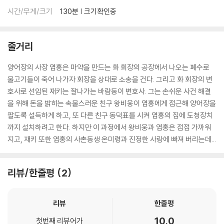
시간/무게/크기
130분 | 크기확인중
줄거리
양어장의 사장 엽홍은 마약을 만드는 화 회장의 공장에서 나오는 폐수로
물고기들이 죽어 나가자 회장을 상대로 소송을 건다. 그리고 화 회장의 변
호사로 선임된 재키는 잘나가는 바람둥이 변호사. 그는 손쉬운 사건 해결
을 위해 돈을 밝히는 속물스러운 친구 왕비웅이 엽홍에게 접근해 양어장을
팔도록 설득하게 하고, 또 다른 친구 동덕표를 시켜 엽홍의 집에 도청장치
까지 설치하려고 한다. 하지만 이 과정에서 왕비웅과 엽홍은 점점 가까워
지고, 재키 또한 엽홍의 사촌동생 온미령과 진정한 사랑에 빠져 버리는데...
리뷰/한줄평
2
리뷰
한줄평
10.0
첫번째 리뷰어가