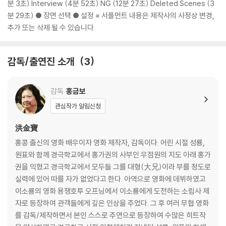
분 3초) Interview (4분 52초) NG (12분 27초) Deleted Scenes (3
※ 디스크 재생 불량
분 29초) ● 장면 선택 ● 설정 ※ 서플먼트 내용은 제작사의 사정상 변경,
1) 기기 문제로 인해 발생하는 재생 불량 현상에 대해서는 반품/교환이 불
추가 또는 삭제 될 수 있습니다.
가하니 최신 소프트웨어로 업데이트된 DVD/BD 전용 기기에서 재생하실
것을 권유해 드립니다.
감독/출연진 소개
3
2) 정전기와 먼지로 인해 재생이 원활하지 않은 경우가 있습니다. 디스크
를 마른 천으로 닦으시거나, DVD 클리너 등 전용 제품을 이용하면 대부분
해결됩니다.
감독
홍금보
3) 일부 PC 연결형 ODD의 경우 호환 상의 문제로 정상적인 디스크도 재
관심작가 알림신청
생이 불가능한 경우가 있습니다. 독립형 전용 플레이어 사용을 권장드리
며, ODD 사용으로 인한 재생 불량의 경우 교환 시에도 동일한 오류가 발
洪金寶
생할 수 있음을 알려드립니다.
홍콩 출신의 영화 배우이자 영화 제작자, 감독이다. 어린 시절 성룡,
원표와 함께 경극학교에서 홍가권의 사부인 우점원의 지도 아래 홍가
※ 디스크 외관 불량
권을 익혔고 경극학교에서 모두들 그를 대형(大兄)이라 부를 정도로
디스크에 미세한 잔 흠집이 남아있거나 인쇄 면이 깨끗하지 않은 경우가
실력에 있어 따를 자가 없었다고 한다. 아역으로 영화에 데뷔하였고
있으며, 상품의 불량이 아닙니다. 단, 재생에 이상이 있는 경우에는 불량으
이소룡의 영화 용쟁호투 오프닝에서 이소룡에게 도전하는 소림사 제
로 인한 반품/교환이 가능합니다.
자로 등장하여 관객들에게 깊은 인상을 주었다. 그 후 여러 무협 영화
를 감독/제작하면서 본인 스스로 주연으로 등장하여 수많은 히트작
※ 교환/반품 안내