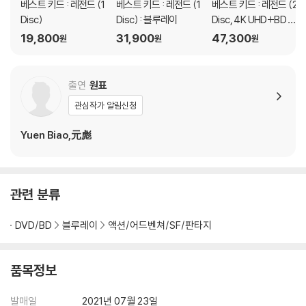
베스트 키드 : 레전드 (1
베스트 키드 : 레전드 (1
베스트 키드 : 레전드 (2
Disc)
Disc) : 블루레이
Disc, 4K UHD+BD 스
틸북 한정판) : 블루레
19,800
31,900
47,300
원
원
원
이
출연
원표
관심작가 알림신청
Yuen Biao,元彪
관련 분류
DVD/BD
블루레이
액션/어드벤쳐/SF/판타지
품목정보
발매일
2021년 07월 23일