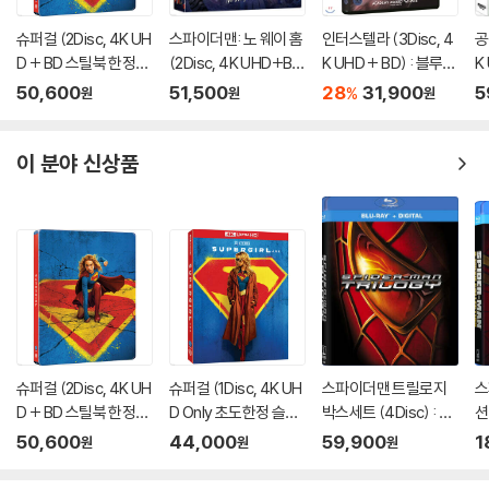
슈퍼걸 (2Disc, 4K UH
스파이더맨: 노 웨이 홈
인터스텔라 (3Disc, 4
공
D + BD 스틸북 한정
(2Disc, 4K UHD+BD
K UHD + BD) : 블루레
K
판) (펀치) : 블루레이
렌티큘러 풀슬립 B1 스
이
풀
50,600
51,500
28
31,900
5
%
원
원
원
틸북 넘버링 한정판) :
A
블루레이
이 분야 신상품
슈퍼걸 (2Disc, 4K UH
슈퍼걸 (1Disc, 4K UH
스파이더맨 트릴로지
스
D + BD 스틸북 한정
D Only 초도한정 슬립
박스세트 (4Disc) : 블
션
판) (펀치) : 블루레이
케이스) : 블루레이
루레이
블
50,600
44,000
59,900
1
원
원
원