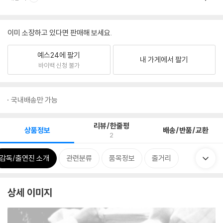
이미 소장하고 있다면 판매해 보세요.
예스24에 팔기
내 가게에서 팔기
바이백 신청 불가
국내배송만 가능
리뷰/한줄평
상품정보
배송/반품/교환
2
감독/출연진 소개
관련분류
품목정보
줄거리
상세 이미지