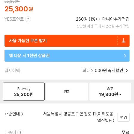
25,300
원
25,300
YES포인트
260원 (1%)
마니아추가적립
5만원 이상 구매 시 2천원 추가 적립
사용 가능한 쿠폰 받기
앱 다운 시 1천원 상품권
결제혜택
최대 2,000원 즉시할인
Blu-ray
중고
원제
25,300
원
19,800
원~
배송안내
서울특별시 영등포구 은행로 11(여의도동,
변경
일신빌딩)
배송비
무료