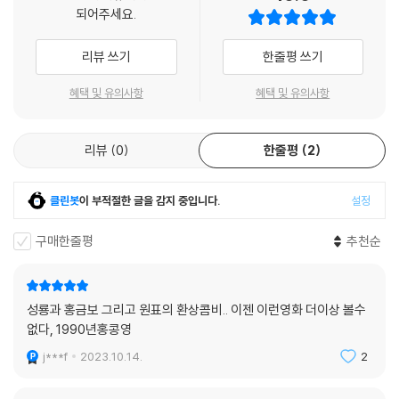
되어주세요.
리뷰 쓰기
한줄평 쓰기
혜택 및 유의사항
혜택 및 유의사항
리뷰
0
한줄평
2
클린봇
이 부적절한 글을 감지 중입니다.
설정
구매한줄평
추천순
성룡과 홍금보 그리고 원표의 환상콤비.. 이젠 이런영화 더이상 볼수
없다, 1990년홍콩영
j***f
2023.10.14.
2