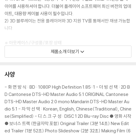
이어를 사용하셔야 합니다. 더불어 플레이어 소프트웨어 최신 버전의 업데
이트, 대용량 케이블 사용이 필수입니다.
2) 3D 블루레이는 전용 플레이어와 3D 지원 TV를 통해서만 재생 가능합
니다.
※ 아웃케이스/구성품/포장 상태
1) 제작/배송 과정에서 경미한 아웃케이스 주름, 모서리 눌림 및 갈라짐이
제품소개 더보기
발생할 수 있습니다. 반품을 원하실 경우 미개봉 상태로 문의 부탁드립니
다.
2) 스틸북 케이스 제작 과정에서 기포 혹은 경미한 인쇄 오류가 발생할 수
사양
있습니다.
3) 렌티큘러 스틸북의 경우, 보호필름이 붙어 판매되기도 합니다. 보호필
- 화 면 방 식 : BD : 1080P High Definition 1.85::1 - 더 빙 선 택 : 2D B
름 손상에 의한 교환/반품은 불가합니다.
D Cantonese DTS-HD Master Audio 5.1 ORIGINAL Cantonese
4) 본품 보호를 위해 노란색의 카톤 박스로 재포장한 경우, 카톤박스 손상
DTS-HD Master Audio 2.0 mono Mandarin DTS-HD Master Au
에 의한 교환/반품은 불가합니다.
dio 5.1 - 자 막 선 택 : Korean, English, Chinese(Traditional), Chine
5) 아웃케이스/구성품/포장 상태 불량에 의한 교환/반품 신청시 불량 확
se(Simplified) - 디 스 크 구 성 : DISC 1 2D Blu-ray Disc ● 영화 시작
인을 위해 개봉 시의 동영상을 요청할 수 있으며, 동영상이 없는 경우 교
● 보너스 트랙 (한글자막 포함) Original Trailer (3분 14초) New Edit
환/반품이 제한될 수 있습니다.
ed Trailer (1분 52초) Photo Slideshow (2분 32초) Making Film (6