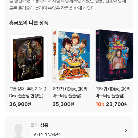
을 양산하였고 경극학교 시절 의형제처럼 지냈던 성룡, 원표와 함께
1) 불량으로 인한 교환/반품 요청 시에는 불량 확인을 위해 개봉 시의 동영
골든 트리오라 불리며 수많은 작품을 함께 하였다.
상을 요청할 수 있으며, 동영상이 없는 경우 교환/반품이 제한될 수 있습니
다.
홍금보
의 다른 상품
관련 사진과 동영상 및 재생 기기 모델명을 첨부하여 첨부하여 고객센터에
문의 바랍니다.
2) 사양 오인지, 오 구매, 변심 사유로의 반품은 제품 개봉 전에만 운임비
부담 후 처리 가능합니다.
3) 스틸북 한정판, 초회 한정판의 경우 제작 수량이 한정되어 있고, 택배
이동 과정에서의 손상이 발생하면, 재 판매가 어려우므로 신중한 구매 선
택을 부탁드립니다.
4) 한정판 상품의 변심, 오구매로 인한 반품은 회송된 상품의 상태 확인 후
진행이 가능합니다. 택배 이동 중 파손이 발생하지 않도록 완충 포장을 부
구룡성채 : 무법지대 (1
쾌찬차 (1Disc, 2K 리
귀타귀 (1Disc, 2K 리
탁드립니다.
Disc 풀슬립 한정판) :
마스터링 풀슬립) : 블
마스터링 풀슬립) : 블
블루레이
루레이
루레이
36,900
25,300
10
22,700
%
원
원
원
출연
성룡
관심작가 알림신청