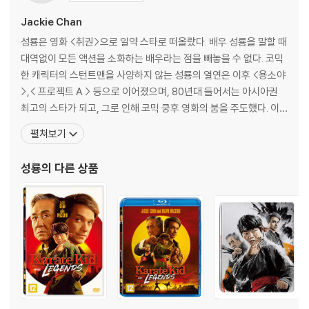
Jackie Chan
성룡은 영화 <취권>으로 일약 스타로 떠올랐다. 배우 성룡을 말할 때
대역없이 모든 액션을 소화하는 배우라는 점을 빼놓을 수 없다. 코믹
한 캐릭터의 스턴트맨을 사양하지 않는 성룡의 열연은 이후 <용소야
>,< 프로젝트 A > 등으로 이어졌으며, 80년대 들어서는 아시아권
최고의 스타가 되고, 그로 인해 코믹 쿵후 영화의 붐을 주도했다. 이후
할리우드에 진출한 그는 <러시아워>, <러시아워2>로 전세계 최고
펼쳐보기
의 코믹액션 스타이자 할리우드에서 가장 사랑받는 아시아 배우가 되
었다.[필모그래피]성룡의 일대영웅 (소림목인방)(1976)|주연배우
성룡
의 다른 상품
소림목인방(1976)|주연배우 신 정무문(197