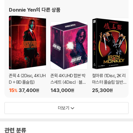
독과 함께 한 TV 시리즈물 <패도무혼>, <정무문>이 대성공을 거두
Donnie Yen
의 다른 상품
었고, <정무문>은 우리나라에 방영되기도 했다.
존윅 4 (2Disc, 4K UH
존윅 4K UHD 합본 박
철마류 (1Disc, 2K 리
D + BD 풀슬립)
스세트 (4Disc) : 블루
마스터 풀슬립 일반판)
레이
: 블루레이
15
37,400
143,000
25,300
%
원
원
원
더보기
관련 분류