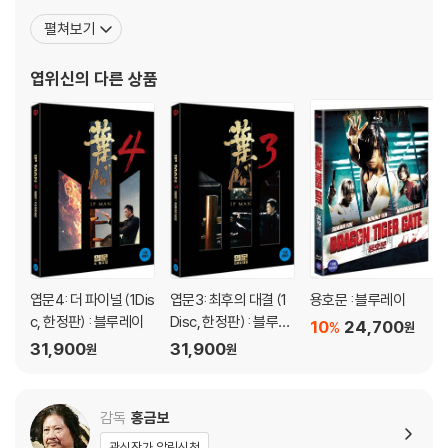
서 우수영화상과 각본상을 수상했고, 1999년 작품인 '폭렬형경'으로
펼쳐보기
홍콩비평가협회상의 우수영화상과 각본상을, 중국 창춘영화제에서
는 심사위원상을 수상하는 등 흥행성에 작품성까지 인정받으며 자신
엽위신
의 다른 상품
의 입지를 굳혀왔다. 그리고 최근작인 '살파랑'은
엽문4: 더 파이널 (1Dis
엽문3: 최후의 대결 (1
용호문 : 블루레이
c, 한정판) : 블루레이
Disc, 한정판) : 블루레
10
24,700
%
원
이
31,900
31,900
원
원
감독
홍금보
관심작가 알림신청