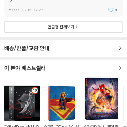
굳
m****j
2021.12.27.
0
한줄평 전체보기
배송/반품/교환 안내
이 분야 베스트셀러
19
파과 (4Disc, 4K UHD
슈퍼걸 (2Disc, 4K UH
스파이더맨: 노 웨이 홈
슈