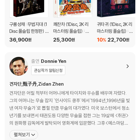
구룡성채 : 무법지대 (1
쾌찬차 (1Disc, 2K 리
귀타귀 (1Disc, 2K 리
Disc 풀슬립 한정판) :
마스터링 풀슬립) : 블
마스터링 풀슬립) : 블
블루레이
루레이
루레이
36,900
25,300
10
22,700
%
원
원
원
출연
Donnie Yen
관심작가 알림신청
견자단,甄子丹,Zidan Zhen
견자단은 어릴 적부터 어머니에게 타이치와 우슈를 배우며 자랐다.
그의 어머니는 무술 잡지 `인사이드 쿵푸`에서`1994년,1996년을 빛
낸 여자 무술가`로 뽑힐 만큼 무술의 대가였다. 미국 보스턴에서 청소
년기를 보내면서 태권도등 다양한 무술을 접한 그는 19살에 <취권>
의 원화평 감독에게 발탁되어 영화계에 입문했다. 그후<예스마담4
>, <노호광>등에 출연하면서 유명해졌으며, <황비홍2>에서 이연걸
펼쳐보기
의 상대역으로 출연하기도 했다. 홍콩에서 <천장지구>의 진목승 감