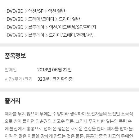
DVD/BD
액션/SF
액션 일반
DVD/BD
드라마/코미디
드라마 일반
DVD/BD
블루레이
액션/어드벤쳐/SF/판타지
DVD/BD
블루레이
드라마/코메디/전쟁/서부
품목정보
발매일
2018년 06월 22일
시간/무게/크기
323분 | 크기확인중
줄거리
제자를 두지 않으며 무예는 수양이라 생각하여 도전자들의 도전만 소극적
으로 받아 들이던 영춘권의 최고수 엽문. 그러나 무자비한 일본의 폭력 속
에 불산에서 홍콩으로 넘어 온 엽문은 새로운 결심을 한다. 제자를 받아 들
이며 더 많은 이들을 강하게 만드는 것은 물론, 홍콩과 중국 최고의 무예인