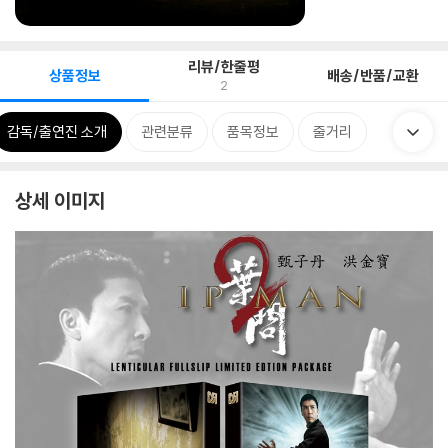
리뷰/한줄평
상품정보
배송/반품/교환
2
감독/출연진 소개
관련분류
품목정보
줄거리
상세 이미지