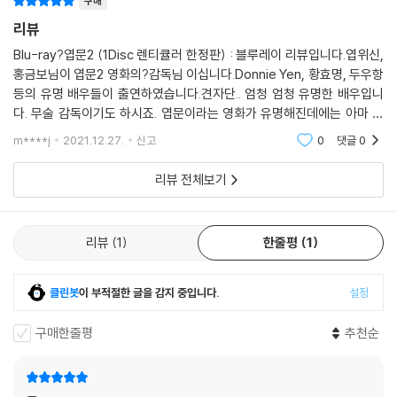
구매
리뷰
Blu-ray?엽문2 (1Disc 렌티큘러 한정판) : 블루레이 리뷰입니다.엽위신,
홍금보님이 엽문2 영화의?감독님 이십니다.Donnie Yen, 황효명, 두우항
등의 유명 배우들이 출연하였습니다.견자단.. 엄청 엄청 유명한 배우입니
다. 무술 감독이기도 하시죠. 엽문이라는 영화가 유명해진데에는 아마 이
견자단이 있었기 때문일겁니다. 엽문1를 구하고 싶은데 이미 품절이라 구
m****j
2021.12.27.
신고
0
댓글
0
할 수 없는게 아쉽습
리뷰 전체보기
리뷰
1
한줄평
1
클린봇
이 부적절한 글을 감지 중입니다.
설정
구매한줄평
추천순