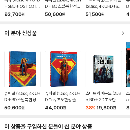
+ 2BD + OST CD 15
D + BD 스틸북 한정
(2Disc, 4K UHD+BD
D
00장 한정 스틸북 한정
판) (펀치) : 블루레이
렌티큘러 풀슬립 B1 스
케
92,700
50,600
51,500
4
원
원
원
판) : 블루레이
틸북 넘버링 한정판) :
블루레이
이 분야 신상품
슈퍼걸 (2Disc, 4K UH
슈퍼걸 (1Disc, 4K UH
스타트렉 비욘드 (2Dis
스
D + BD 스틸북 한정
D Only 초도한정 슬립
c, BD + 3D 초도한정
a
판) (펀치) : 블루레이
케이스) : 블루레이
오링 케이스) : 블루레
스
50,600
44,000
38
19,800
8
%
원
원
원
이
레
이 상품을 구입하신 분들이 산 분야 상품