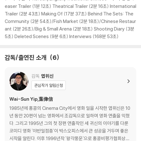
easer Trailer (1분 12초) Theatrical Trailer (2분 16초) International
Trailer (2분 43초) Making Of (17분 37초) Behind The Sets: The
Community (2분 54초)/Fish Market (2분 18초)/Chinese Restaur
ant (2분 26초)/Big & Small Arena (2분 18초) Shooting Diary (3분
5초) Deleted Scenes (9분 6초) Interviews (168분 53초)
감독/출연진 소개
6
감독
엽위신
관심작가 알림신청
Wai-Sun Yip,葉偉信
1985년에 홍콩의 Cinema City에서 영화 일을 시작한 엽위신은 10
년 동안 20편이 넘는 영화에서 조감독으로 일하며 영화 연출을 익혔
다. 그리고 1995년 그의 첫 장편 연출작인 세 귀신의 이야기를 다룬
코미디 영화 '야반일점종'이 박스오피스에서 큰 성공을 거두며 좋은
시작을 알린다. 이후 1996년작 '왕각풍운'으로 홍콩비평가협회상에