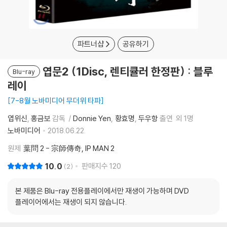
파트너샵
공유하기
엽문2 (1Disc, 렌티큘러 한정판) : 블루
Blu-ray
레이
7-8월 노바미디어 무더위 타파
엽위신
홍금보
감독
Donnie Yen
황효명
두우항
출연
외 1명
노바미디어
2018.06.22.
원제
葉問 2 - 宗師傳奇, IP MAN 2
10.0
판매지수
120
2
본 제품은 Blu-ray 전용플레이에서만 재생이 가능하며 DVD
플레이어에서는 재생이 되지 않습니다.