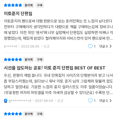
종이책
구매
이토준지 단편집
이토준지의 팬으로써 대형 판본으로 보는 호러만화는 또 느낌이 남다르다.
전부터 구매해야지 생각만하다가 대량으로 책을 구매하는김에 장바구니
에 넣었다. 이전 작인 ‘센서’에 너무 실망해서 단편집도 실망하면 어쩌나 걱
정했었는데, 재밌게 읽었다. 컬러페이지와 서비스컷이 있어 팬으로써 만족
스러운 단행본이다. 개인적으로 에도가와 란포의 인간의자를 만화화한 것
b*****0
2023.08.05.
신고
1
댓글
0
이 가장 마음에
종이책
구매
시선을 압도하는 공포! 이토 준지 단편집 BEST OF BEST
우선, 판형이 제법 큽니다. 국내 만화잡지 사이즈의 단행본이라 받고 나서
좀 부담스러웠는데, 읽다보니 워낙 이토 준지 님의 그림체와 맞물려 압도
당하고 말았네요. 기묘한 느낌의 표지 일러스트도 아주 일품이었습니다.
(무표정한 여자의 머릿결을 아주 자세히 감상할 수 있더군요) 수록된 단편
들 중에서는 처음 보는 것들이 많아서 좋았습니다. 제목부터 강렬한 작품
g**********4
2021.08.04.
신고
1
댓글
0
도 있었고, 공포
종이책
구매