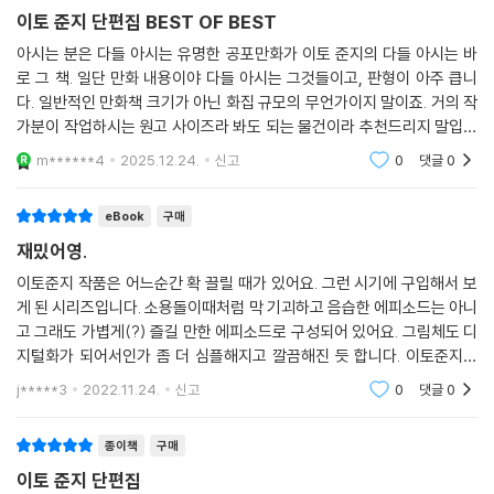
이토 준지 단편집 BEST OF BEST
아시는 분은 다들 아시는 유명한 공포만화가 이토 준지의 다들 아시는 바
로 그 책. 일단 만화 내용이야 다들 아시는 그것들이고, 판형이 아주 큽니
다. 일반적인 만화책 크기가 아닌 화집 규모의 무언가이지 말이죠. 거의 작
가분이 작업하시는 원고 사이즈라 봐도 되는 물건이라 추천드리지 말입니
다.
m******4
2025.12.24.
신고
0
댓글
0
eBook
구매
재밌어영.
이토준지 작품은 어느순간 확 끌릴 때가 있어요. 그런 시기에 구입해서 보
게 된 시리즈입니다. 소용돌이때처럼 막 기괴하고 음습한 에피소드는 아니
고 그래도 가볍게(?) 즐길 만한 에피소드로 구성되어 있어요. 그림체도 디
지털화가 되어서인가 좀 더 심플해지고 깔끔해진 듯 합니다. 이토준지의
팬이라면 소장할 가치가 있다고 생각해요. 보고나서 돈 아깝다는 생각은
j*****3
2022.11.24.
신고
0
댓글
0
들지 않았습니다~
종이책
구매
이토 준지 단편집