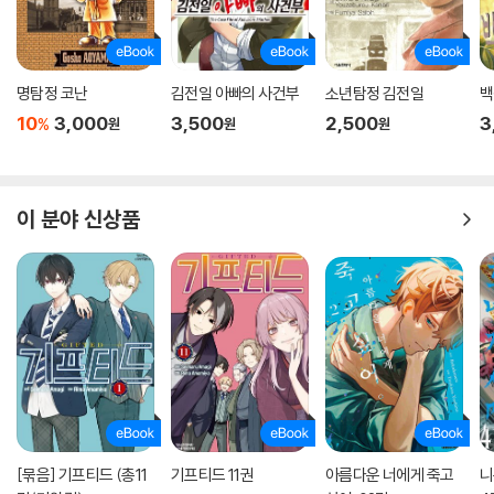
명탐정 코난
김전일 아빠의 사건부
소년탐정 김전일
백
10
3,000
3,500
2,500
3
%
원
원
원
이 분야 신상품
[묶음] 기프티드 (총11
기프티드 11권
아름다운 너에게 죽고
니