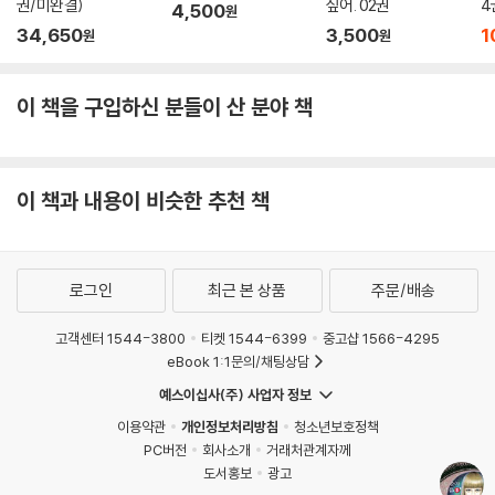
권/미완결)
싶어. 02권
4
4,500
원
34,650
3,500
1
원
원
이 책을 구입하신 분들이 산 분야 책
이 책과 내용이 비슷한 추천 책
로그인
최근 본 상품
주문/배송
고객센터 1544-3800
티켓 1544-6399
중고샵 1566-4295
eBook 1:1문의/채팅상담
예스이십사(주) 사업자 정보
이용약관
개인정보처리방침
청소년보호정책
PC버전
회사소개
거래처관계자께
도서홍보
광고