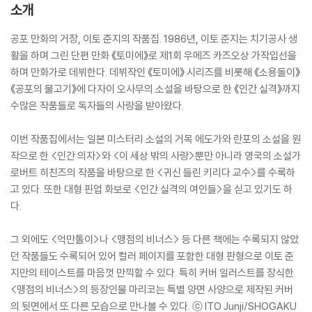
소개
공포 만화의 거장, 이토 준지의 작품집. 1986년, 이토 준지는 치기공사 생
활을 하며 그린 단편 만화 《토미에》로 제1회 우메즈 카즈오상 가작입선을
하며 만화가로 데뷔한다. 데뷔작인 《토미에》 시리즈를 비롯해 《소용돌이》
《공포의 물고기》에 다자이 오사무의 소설을 바탕으로 한 《인간 실격》까지
수많은 작품들로 독자들의 사랑을 받아왔다.
이번 작품집에서는 일본 미스터리 소설의 거목 에도가와 란포의 소설을 원
작으로 한 <인간 의자>와 <이 세상 밖의 사랑>뿐만 아니라 영국의 소설가
로버트 히친즈의 작품을 바탕으로 한 <귀신 들린 키리다 교수>를 수록하
고 있다. 또한 대형 핀업 화보로 <인간 실격의 여인들>을 싣고 있기도 하
다.
그 외에도 <억만톨이>나 <맹점의 비너스> 등 다른 책에는 수록되지 않았
던 작품들도 수록되어 있어 컬러 페이지를 포함한 대형 판형으로 이토 준
지만의 테이스트를 마음껏 만끽할 수 있다. 특히 커버 일러스트를 장식한
<맹점의 비너스>의 등장인물 마리코는 특별 양면 사양으로 제작된 커버
의 뒷면에서 또 다른 모습으로 만나볼 수 있다. ⓒ ITO Junji/SHOGAKU