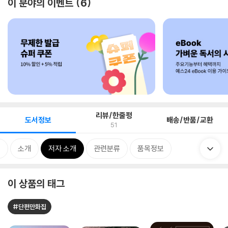
이 분야의 이벤트
6
리뷰/한줄평
도서정보
배송/반품/교환
51
지
소개
저자 소개
관련분류
품목정보
이 상품의 태그
#단편만화집