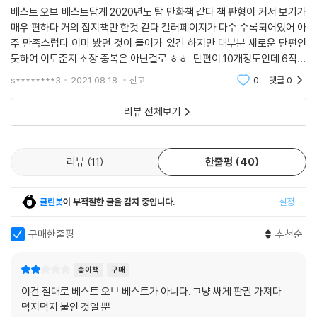
베스트 오브 베스트답게 2020년도 탑 만화책 같다 책 판형이 커서 보기가
매우 편하다 거의 잡지책만 한것 같다 컬러페이지가 다수 수록되어있어 아
주 만족스럽다 이미 봤던 것이 들어가 있긴 하지만 대부분 새로운 단편인
듯하여 이토준지 소장 중복은 아닌걸로 ㅎㅎ 단편이 10개정도인데 6작품
은 새작품이라고 한다. 기괴하고 공포스러운 이토준지만의 작풍과 스토리
s********3
2021.08.18.
신고
0
댓글
0
가 빼곡하니 소
리뷰 전체보기
리뷰
11
한줄평
40
클린봇
이 부적절한 글을 감지 중입니다.
설정
구매한줄평
추천순
종이책
구매
이건 절대로 베스트 오브 베스트가 아니다. 그냥 싸게 판권 가져다
덕지덕지 붙인 것일 뿐