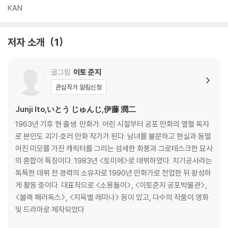
KAN
저자 소개
1
글그림
이토 준지
관심작가 알림신청
Junji Ito,いとう じゅんじ,伊藤 潤二
1963년 기후 현 출생. 만화가. 어린 시절부터 공포 만화의 열혈 독자
로 본인도 괴기·호러 만화 작가가 된다. 남녀를 불문하고 현실과 동떨
어진 미모를 가진 캐릭터를 그리는 섬세한 화풍과 그로테스크한 묘사
의 혼합이 특징이다. 1983년 <토미에>로 데뷔하였다. 치기공사라는
독특한 데뷔 전 경력의 소유자로 1990년 만화가로 전업한 뒤 왕성하
게 활동 중이다. 대표작으로 <소용돌이>, <이토준지 공포박물관>,
<블랙 패러독스>, <지옥별 레미나> 등이 있고, 다수의 작품이 영화
및 드라마로 제작되었다.