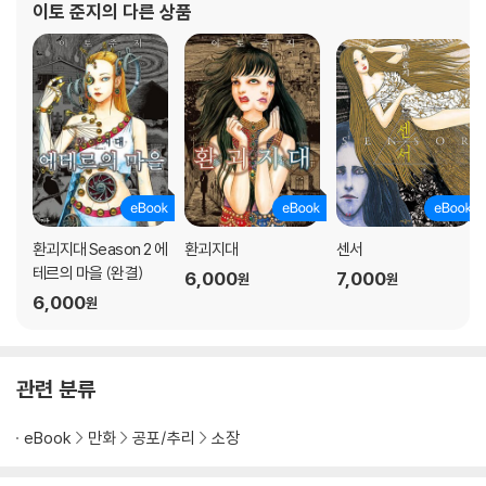
이토 준지
의 다른 상품
환괴지대 Season 2 에
환괴지대
센서
테르의 마을 (완결)
6,000
7,000
원
원
6,000
원
관련 분류
eBook
만화
공포/추리
소장