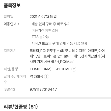
품목정보
발행일
2021년 07월 15일
이용안내
배송 없이 구매 후 바로 읽기
이용기간 제한없음
TTS 불가능
저작권 보호를 위해 인쇄 기능 제공 안함
지원기기
크레마,PC(윈도우 - 4K 모니터 미지원),아이폰,아이
패드,안드로이드폰,안드로이드패드,전자책단말기(저
사양 기기 사용 불가),PC(Mac)
파일/용량
COMIC(DRM) | 512.38MB
글자 수/ 페이지
약 288쪽
수
ISBN13
9791137316447
리뷰/한줄평
51