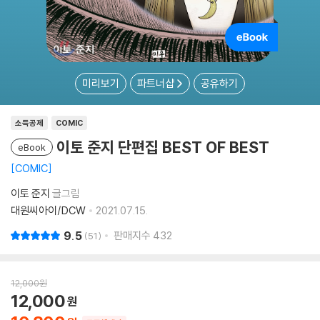
미리보기
파트너샵
공유하기
소득공제
COMIC
이토 준지 단편집 BEST OF BEST
eBook
COMIC
이토 준지
글그림
대원씨아이/DCW
2021.07.15.
9.5
판매지수
432
51
12,000
원
12,000