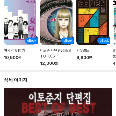
여자력 女自力
이토 준지 단편집 BES
거짓말들
S
T OF BEST
로
10,500
9,800
원
원
12,000
4
원
상세 이미지