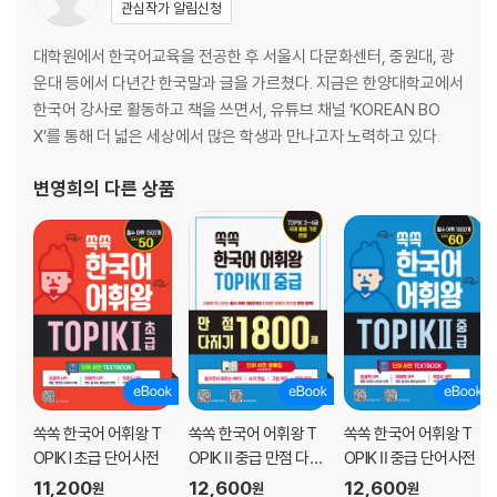
관심작가 알림신청
37일차 시계 ~ 쓰다
38일차 쓰레기 ~ 어깨
대학원에서 한국어교육을 전공한 후 서울시 다문화센터, 중원대, 광
39일차 어둡다 ~ 영수증
운대 등에서 다년간 한국말과 글을 가르쳤다. 지금은 한양대학교에서
40일차 영하 ~ 운전사
한국어 강사로 활동하고 책을 쓰면서, 유튜브 채널 ‘KOREAN BO
41일차 울음 ~ 이분
X’를 통해 더 넓은 세상에서 많은 학생과 만나고자 노력하고 있다.
42일차 이불 ~ 자꾸
43일차 자동판매기 ~ 저번
변영희
의 다른 상품
44일차 저분 ~ 조용히
45일차 졸다 ~ 지루하다
46일차 지르다 ~ 참다
47일차 찾아가다 ~ 치료
48일차 치약 ~ 팔리다
49일차 펴다 ~ 햇빛
50일차 행동 ~ 힘
[찾아보기]
쏙쏙 한국어 어휘왕 T
쏙쏙 한국어 어휘왕 T
쏙쏙 한국어 어휘왕 T
OPIK I 초급 단어사전
OPIK Ⅱ 중급 만점 다지
OPIK Ⅱ 중급 단어사전
기 1800제 단어 사전
11,200
12,600
12,600
원
원
원