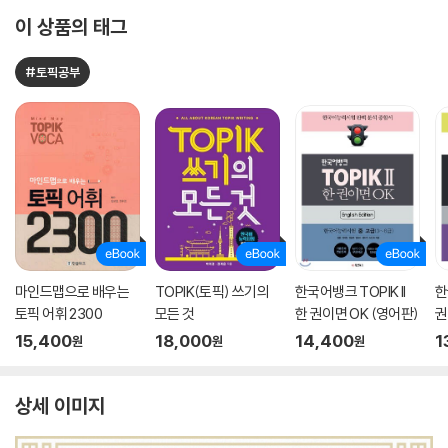
이 상품의 태그
#토픽공부
마인드맵으로 배우는
TOPIK(토픽) 쓰기의
한국어뱅크 TOPIK II
한
토픽 어휘 2300
모든 것
한 권이면 OK (영어판)
권
15,400
18,000
14,400
1
원
원
원
상세 이미지