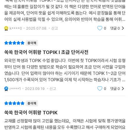
`쏙쏙 한국어 어휘왕 TOPIK I - 초급 단어사전`은 한국어 학습의 첫걸음을
떼는 데 훌륭한 길잡이가 될 것 같다. 이 책은 다양한 언어로 번역된 단어들
을 제공하여, 단어의 뜻을 쉽게 이해하도록 돕는다. 예시 문장들을 통해 단
어의 실제 사용법을 익힐 수 있으며, 유의어와 반의어 학습을 통해 어휘력
을 더욱 풍부하게 만들 수 있다.원어민의 발음을 듣고 따라 하는 것은 학습
k****0
2025.07.08.
신고
0
댓글
0
효과를 높
종이책
쏙쏙 한국어 어휘왕 TOPIK I 초급 단어사전
외국인 학생과 TOPIK 수업 중입니다. 이번에 첫 TOPIK이라서 시험 유형
부터 단어 등 다양한 방법으로 학습이 필요하여 초급 단어 사전을 구입하
였습니다. 단어 입력이 많아야 하는 시기이기 때문에 TOPIK 1~2급 단어
1,500개가 수록되어 있어 TOPIK을 이제 막 시작하는 학습자나 기초가 필
요한 학습자에게 좋을 것 같습니다. 또 MP3와 동영상도 수록되어 있어서
r****1
2023.09.19.
신고
0
댓글
0
발음도 따라해볼 수 있어
종이책
쏙쏙 한국어 어휘왕 TOPIK
교재를 선정할때 많이 고민을 했는데요, 이책은 시험에 맞춰 평가영역을
반영하고 시험에 출제된 내용을 모두 수록했다고 해서 구매하게 되었어요