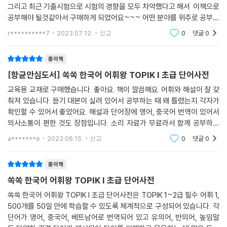
그리고 최근 기출시험으로 시험의 경향을 모두 차악했다고 해서 이책으로
공부해야 될것같아서 구매하게 되었어요~~~ 어떤 분야를 위주로 공부해
야할지 어떤 상식이나 뉴스를 알아둬야 할 지 막연하거든요. 일단 공부를
r**********7
2023.07.12.
신고
0
댓글
0
시작한 다음
종이책
[항균안심도서] 쏙쏙 한국어 어휘왕 TOPIK I 초급 단어사전
교육용 교재로 구매했습니다. 좋아요. 책이 깔끔해요. 어휘와 해설이 잘 갖
춰져 있습니다. 듣기 대본이 실려 있어서 공부하는 때 왜 틀렸는지 각자가
확인할 수 있어서 좋았어요. 해설과 단어장에 영어, 중국어 번역이 있어서
의사소통이 편한 것도 장점입니다. 소리 자료가 무료라서 함께 공부하지
못할 때에도 자습할 수 있고 책을 볼 수 없을 때도 들으면서 편하게 공부할
a*******e
2023.06.15.
신고
0
댓글
0
수 있어 좋
종이책
쏙쏙 한국어 어휘왕 TOPIK I 초급 단어사전
쏙쏙 한국어 어휘왕 TOPIK I 초급 단어사전은 TOPIK 1~2급 필수 어휘 1,
500개를 50일 안에 학습할 수 있도록 체계적으로 구성되어 있습니다. 각
단어가 영어, 중국어, 베트남어로 번역되어 있고 유의어, 반의어, 높임말