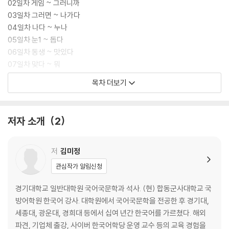
02일차 게임 ~ 그러니까
03일차 그러면 ~ 나가다
04일차 나다 ~ 누나
05일차 눈1 ~ 돕다
06일차 동생 ~ 맛있다
07일차 맞다 ~ 뭐
08일차 미안하다 ~ 별로
목차 더보기
09일차 병1 ~ 사이
10일차 사전 ~ 쉽다
11일차 슈퍼마켓 ~ 아기
저자 소개
2
12일차 아내 ~ 어느
13일차 어디 ~ 영어
14일차 영화 ~ 운동화
저
김미정
15일차 운전 ~ 읽다
관심작가 알림신청
16일차 입 ~ 전화번호
17일차 점심 ~ 지난해
경기대학교 일반대학원 국어국문학과 석사. (현) 합동군사대학교 국
18일차 지내다 ~ 치마
방어학원 한국어 강사. 대학원에서 국어국문학을 전공한 후 경기대,
19일차 친구 ~ 편지
세종대, 광운대, 경희대 등에서 십여 년간 한국어를 가르쳤다. 해외
20일차 표 ~ 힘들다
파견, 기업체 출강, 사이버 한국어학당 운영 교수 등의 교육 경험을