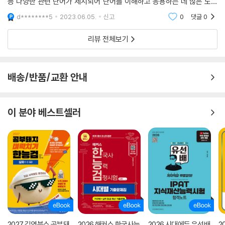
등 다양한 관련 단어가 제시되어 단어를 이해하고 응용하는 데 많은 도움
이 됩니다. 또한 MP3와 동영상이 제공되어 한국어 원어민의 발음을 보고,
d********5
2023.06.05.
신고
0
댓글
0
듣고, 따라하면서 재
리뷰 전체보기
배송/반품/교환 안내
이 분야 베스트셀러
2027 김영북스 공부돼
2026 해커스 한국사능
2026 시대에듀 유선배
2