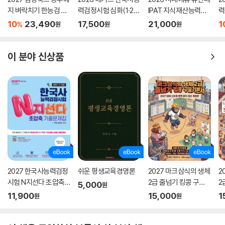
지 벼락치기 한능검 한
력검정시험 심화(1·2·3
IPAT 지식재산능력시
력
국사능력검정시험 심
급) 한능검 시대별 기출
험 합격노트
출
10
23,490
17,500
21,000
1
%
원
원
원
화(1·2·3급)
문제집
강
이 분야 신상품
2027 한국사능력검정
쉬운 평생교육경영론
2027 마크삼식의 생체
2
시험 N지선다 초압축
2급 줄넘기 킹콩 구술
2
5,000
원
기출문제집 심화(1·2·3
기본서
구
11,900
15,000
1
원
원
급)