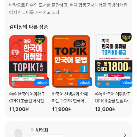
바탕으로 다수의 도서를 출간하고, 현재 합동군사대학교 국방어학원
[2급]
에서 한국어를 가르치고 있다.
21일차 가끔 ~ 건너가다
김미정
의 다른 상품
22일차 건너다 ~ 공장
23일차 공짜 ~ 그날
24일차 그냥 ~ 긴장
25일차 길이 ~ 남녀
26일차 남다 ~ 느리다
27일차 늘 ~ 도로
28일차 도시 ~ 똑똑하다
29일차 똑바로 ~ 멈추다
30일차 메다 ~ 미끄러지다
쏙쏙 한국어 어휘왕 T
한국어 선생님과 함께
쏙쏙 한국어 어휘왕 T
31일차 미래 ~ 방송국
OPIK I 초급 단어사전
하는 TOPIK 한국어 문
OPIK Ⅱ 중급 만점 다지
32일차 방향 ~ 부분
법 I
기 1800제 단어 사전
11,200
11,900
12,600
원
원
원
33일차 부인 ~ 사거리
문제집
34일차 사계절 ~ 서양
35일차 서쪽 ~ 소파
저
변영희
36일차 소포 ~ 시간표