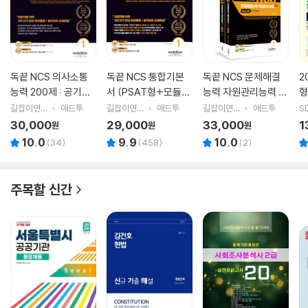
독끝 NCS 의사소통
독끝 NCS 통합기본
독끝 NCS 문제해결
2
능력 200제 : 공기업
서 (PSAT형+모듈형
능력 자원관리능력 4
형
NCS & PSAT 대비
+피듈형) 공기업 대
60제
투
길잡이연구소,애드투 저
애드투
길잡이연구소 저
애드투
길잡이연구소 공저
애드투
S
비
30,000
29,000
33,000
1
원
원
원
10.0
9.9
10.0
(
34
)
(
458
)
(
2
)
주목할 신간