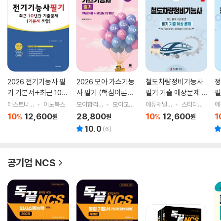
2026 전기기능사 필
2026 모아 가스기능
철도차량정비기능사
정
기 기본서+최근 10년
사 필기 (핵심이론
필기 기출 예상문제 2
필
간 기출문제
+과년도 12개년)
026
0
테스트나라 검정연구회 저
이노북스
모아합격전략연구소 저
모아교육그룹
에듀채널 편집부 저
스터디채널
10
12,600
28,800
10
12,600
1
%
%
원
원
원
10.0
(
6
)
공기업 NCS