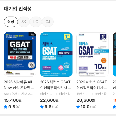
대기업 인적성
삼성
SK
LG
CJ
2026 시대에듀 All-
2026 해커스 GSAT
2026 해커스 GSAT
2
New 삼성 온라인 GS
삼성직무적성검사 통
삼성직무적성검사 실
삼
AT 5급 고졸채용 실
합 기본서 최신기출유
전모의고사 10회분
학
SDC 편저
시대고시기획 시대교육
해커스 GSAT 취업교육연구소 저
해커스잡
해커스 GSAT 취업교육연구소 저
해커스잡
전모의고사 7회분
형+실전모의고사 (수
서
15,400
22,600
20,600
1
원
원
원
리/추리)
9.8
9.8
10.0
(
9
)
(
13
)
(
10
)