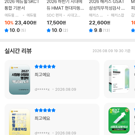
2026 에듀윌 SKCT
2026 하반기 시대에
2026 해커스 GSAT
M
통합 기본서
듀 HMAT 현대자동차
삼성직무적성검사 통
피
그룹 인적성검사 통합
합 기본서 최신기출유
에듀윌 취업연구소 편저
에듀윌
SDC 편저
시대고시기획 시대교육
해커스 GSAT 취업교육연구소 저
해커스잡
기본서
형+실전모의고사 (수
10
23,400
17,500
22,600
1
%
원
원
원
리/추리)
10.0
10.0
9.8
(
5
)
(
2
)
(
13
)
실시간 리뷰
2026.08.09 19:30 기준
최고예요
d*****x
2026.08.09
최고예요
d*****x
2026.08.09