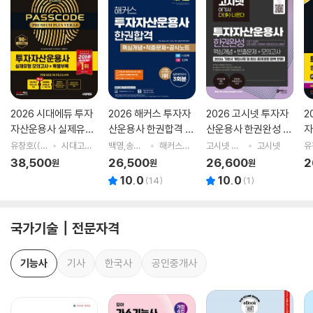
2026 시대에듀 투자
2026 해커스 투자자
2026 고시넷 투자자
2
자산운용사 실제유형
산운용사 한권합격 핵
산운용사 한권완성 핵
자
모의고사 + 특별부록
심개념+적중문제
심개념+빈출문제
끝
유창호((주)유스터디에듀) 저
시대고시기획
백영,송현남,민영기,조중식,해커스 금융아카데미 편저
해커스금융
고시넷 금융자격연구소 저
고시넷
PASSCODE Premiu
+공식노트
+모의고사
38,500
26,500
26,600
2
원
원
원
m Plus ver 3.0
10.0
10.0
(
14
)
(
1
)
국가기술┃전문자격
기능사
기사
한국사
공인중개사