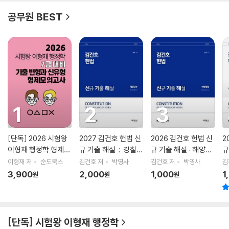
공무원 BEST
1
2
3
[단독] 2026 시험왕
2027 김건호 헌법 신
2026 김건호 헌법 신
2
이형재 행정학 형제모
규 기출 해설：경찰간
규 기출 해설 : 해양경
규
의고사
부
찰
9
이형재 저
순도북스
김건호 저
박영사
김건호 저
박영사
김
3,900
2,000
1,000
1
원
원
원
[단독] 시험왕 이형재 행정학