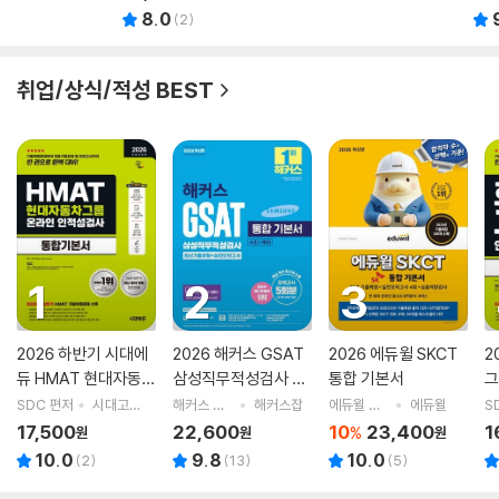
8.0
(
2
)
취업/상식/적성 BEST
1
2
3
2026 하반기 시대에
2026 해커스 GSAT
2026 에듀윌 SKCT
2
듀 HMAT 현대자동차
삼성직무적성검사 통
통합 기본서
그
그룹 인적성검사 통합
합 기본서 최신기출유
기
SDC 편저
시대고시기획 시대교육
해커스 GSAT 취업교육연구소 저
해커스잡
에듀윌 취업연구소 편저
에듀윌
S
기본서
형+실전모의고사 (수
17,500
22,600
10
23,400
1
%
원
원
원
리/추리)
10.0
9.8
10.0
(
2
)
(
13
)
(
5
)