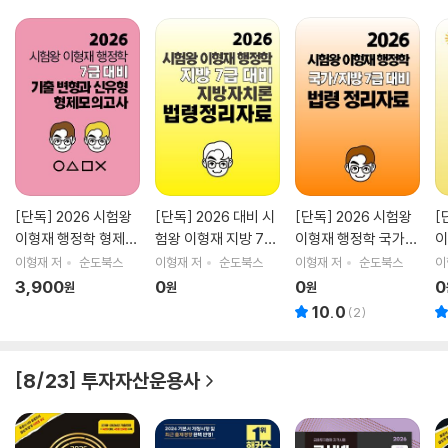
[단독] 2026 시험왕
[단독] 2026 대비 시
[단독] 2026 시험왕
[
이형재 행정학 형제모
험왕 이형재 지방 7급
이형재 행정학 국가/
이
의고사
지방자치론 법령 정리
지방 7급 대비 법령 정
하
이형재 저
순도북스
이형재 저
순도북스
이형재 저
순도북스
이
자료
리자료
집
3,900
0
0
0
원
원
원
10.0
(
2
)
[8/23] 투자자산운용사