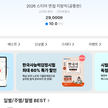
2026 스티마 면접 지방직(공통편)
스티마 편저
(주)박영사
29,000
원
10.0
(
11
)
베스트
신상품
스테디
이벤트
일별/주별/월별 BEST