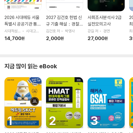
2026 시대에듀 서울
2027 김건호 헌법 신
사회조사분석사 2급
2
특별시 공공기관 통합
규 기출 해설：경찰간
실전모의고사
최
채용 NCS+최신상식
부
완
시대적성검사연구소 편저
시대고시기획 시대교육
김건호 저
박영사
강길 저
경연
+일반상식+무료동
14,700
2,000
27,000
3
원
원
원
영상 (최신시사 특강)
지금 많이 읽는 eBook
1
2
3