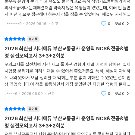
풀수록 유형이 눈에 익고 속도도 붙더라고요.특히 직업기초능력평가에서
의사소통이나 문제해결처럼 익숙지 않은 유형들이 있었는데, 여러 번 풀면
서 어떤 식으로 접근해야 하는지 감을 잡을 수 있었어요. 해설도 자세해서
제가 왜 틀렸는지 정확히 알 수 있어서 좋았어요.시험 직전에 감 잡는 용도
a******9
2026.06.16.
신고
0
댓글
0
로도 쓸 수 있어
종이책
2026 최신판 시대에듀 부산교통공사 운영직 NCS&전공&법
령 실전모의고사 3+3+2회분
모의고사를 실전처럼 시간 재고 풀어본 경험이 제일 기억에 남아요. 실제
시험장 분위기를 미리 느껴볼 수 있어서 좋았거든요. 특히, 해설이 자세하
게 나와 있어서 오답 정리할 때 막히는 부분 없이 이해할 수 있었던 점이 인
상 깊었습니다.이 책을 활용하면서 가장 좋았던 건 다양한 유형의 문제를
접해볼 수 있었다는 거예요. NCS랑 전공, 법령까지 다 포함되어 있어서 어
a****6
2026.06.09.
신고
0
댓글
0
떤 문제가 나
종이책
2026 최신판 시대에듀 부산교통공사 운영직 NCS&전공&법
령 실전모의고사 3+3+2회분
요즘 부산교통공사 시험 준비하면서 어떤 모의고사를 풀어볼까 고민하다