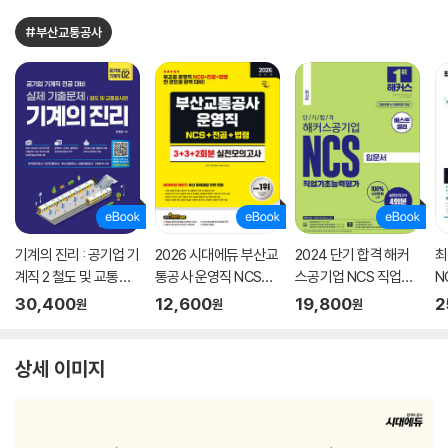
#부산교통공사
기계의 진리 : 공기업 기
2026 시대에듀 부산교
2024 단기 합격 해커
최
계직 2 철도 및 교통공
통공사 운영직 NCS&
스공기업 NCS 직업기
N
사편
전공&법령 실전모의고
초능력평가 입문서
N
30,400
12,600
19,800
2
원
원
원
사 3+3+2회분
0
상세 이미지