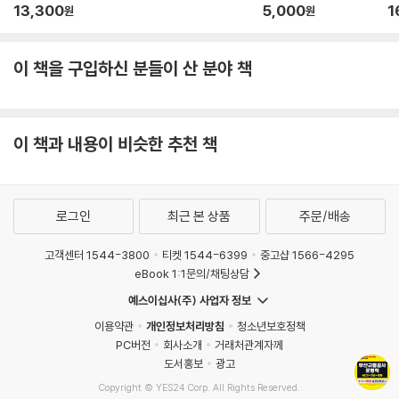
사무직 NCS&전공 실
다
13,300
5,000
1
원
원
전모의고사 6+5회분
필
이 책을 구입하신 분들이 산 분야 책
이 책과 내용이 비슷한 추천 책
로그인
최근 본 상품
주문/배송
고객센터 1544-3800
티켓 1544-6399
중고샵 1566-4295
eBook 1:1문의/채팅상담
예스이십사(주) 사업자 정보
이용약관
개인정보처리방침
청소년보호정책
PC버전
회사소개
거래처관계자께
도서홍보
광고
Copyright © YES24 Corp. All Rights Reserved.