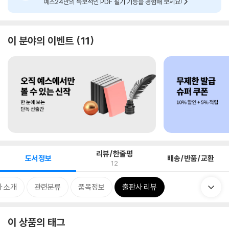
예스24만의 독보적인 PDF 필기 기능을 경험해 보세요!
이 분야의 이벤트
11
리뷰/한줄평
도서정보
배송/반품/교환
12
 소개
관련분류
품목정보
출판사 리뷰
이 상품의 태그