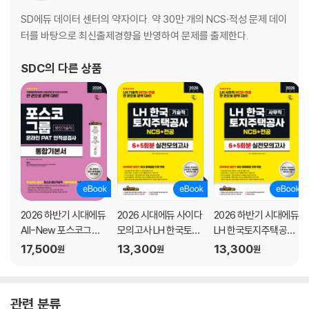
SD에듀 데이터 센터의 약자이다. 약 30만 개의 NCS·적성 문제 데이
터를 바탕으로 최신출제경향을 반영하여 문제를 출제한다.
SDC
의 다른 상품
2026 하반기 시대에듀
2026 시대에듀 사이다
2026 하반기 시대에듀
All-New 포스코그룹
모의고사 LH 한국토지
LH 한국토지주택공사
온라인 PAT 생산기술
주택공사 기술직 NCS
사무직 NCS&전공 실
17,500
13,300
13,300
원
원
원
직 통합기본서
+전공
전모의고사 6+5회분
관련 분류