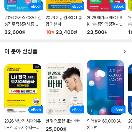
2026 해커스 GSAT 삼
2026 에듀윌 SKCT 통
2026 해커스 SKCT S
2
성직무적성검사 통합
합 기본서
K그룹 종합역량검사 통
룹
기본서 최신기출유형
합 기본서 최신기출유
본
22,600
10
23,400
23,500
1
%
원
원
원
+실전모의고사 (수리/
형+실전모의고사
추리)
이 분야 신상품
2026 하반기 시대에듀
한 권으로 끝내는 바버
의학용어 66,000 (A
2
LH 한국토지주택공사
2) 2편
시
25,000
원