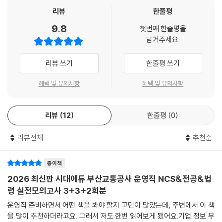
다. 신 출제 경향을 반영하여 NCS 2회분과 전공 및 관계법령 2회분으로
리뷰
한줄평
구성한 모의고사 4회분을 수록해 실제 시험 전 최종 마무리 연습을 할 수
9.8
첫번째 한줄평을
있도록 하였다. 또한 상세한 해설을 수록하여 혼자서도 학습이 가능하도록
남겨주세요.
하였으며, 온라인 모의고사를 무료로 응시할 수 있는 쿠폰(NCS 1회분+전
공 1회분)을 제공하여 부산교통공사 운영직 문제 유형에 대한 연습과 함께
리뷰 쓰기
한줄평 쓰기
자신의 실력을 마무리 점검할 수 있도록 하였다.
혜택 및 유의사항
혜택 및 유의사항
리뷰
12
한줄평
0
리뷰전체
추천순
종이책
2026 최신판 시대에듀 부산교통공사 운영직 NCS&전공&법
령 실전모의고사 3+3+2회분
운영직 준비하면서 어떤 책을 봐야 할지 고민이 많았는데, 주변에서 이 책
을 많이 추천하더라고요. 그래서 저도 한번 읽어보게 됐어요.기업 정보 부