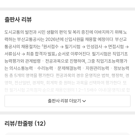
출판사 리뷰
도시교통의 발전과 시민 생활의 편익 및 복리 증진에 이바지하기 위해 노
력하는 부산교통공사는 2026년에 신입사원을 채용할 예정이다. 부산교
통공사의 채용절차는 「원서접수 → 필기시험 → 인성검사 → 면접시험 →
서류심사 → 최종 합격자 발표」 순서로 이루어진다. 필기시험은 직업기초
능력평가와 관계법령ㆍ전공과목으로 진행하며, 그중 직업기초능력평가
는 의사소통능력ㆍ수리능력ㆍ문제해결능력ㆍ자원관리능력ㆍ정보능력
등 총 5개의 영역을 평가한다. 전공과목의 경우 운영직은 법학, 행정학, 경
영학, 전산일반, 경제학, 회계학 중 원하는 과목을 선택하여 평가한다. 또
한 필기시험 고득점자 순으로 채용인원의 1.2~1.5배수 이내(운영직)로 합
격자가 결정되므로 고득점을 하기 위해 다양한 유형에 대한 폭넓은 학습과
출판사 리뷰 더보기
문제풀이능력을 높이는 등 철저한 준비가 필요하다.
부산교통공사 운영직 합격을 위해 시대에듀에서는 채용을 대비하여 부산
리뷰/한줄평
12
교통공사 운영직 맞춤형 문제로 구성한 『2026 최신판 시대에듀 부산교통
공사 운영직 NCS&전공&법령 실전모의고사 3+3+2회분』을 출간하였