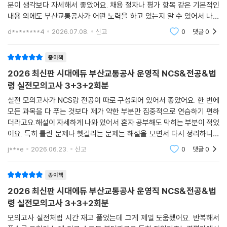
분이 생각보다 자세해서 좋았어요. 채용 절차나 평가 항목 같은 기본적인
내용 외에도 부산교통공사가 어떤 노력을 하고 있는지 알 수 있어서 나중
에 면접 볼 때도 도움이 될 것 같다는 생각이 들었거든요.실전 모의고사가
d********4
2026.07.08.
신고
0
댓글
0
여러 회분 들어
종이책
2026 최신판 시대에듀 부산교통공사 운영직 NCS&전공&법
령 실전모의고사 3+3+2회분
실전 모의고사가 NCS랑 전공이 따로 구성되어 있어서 좋았어요. 한 번에
모든 과목을 다 푸는 것보다 제가 약한 부분만 집중적으로 연습하기 편하
더라고요.해설이 자세하게 나와 있어서 혼자 공부해도 막히는 부분이 적었
어요. 특히 틀린 문제나 헷갈리는 문제는 해설을 보면서 다시 정리하니까
어떤 개념을 놓치고 있었는지 확실히 알 수 있었어요.부산교통공사 시험
j***e
2026.06.23.
신고
0
댓글
0
준비하는 친구들한
종이책
2026 최신판 시대에듀 부산교통공사 운영직 NCS&전공&법
령 실전모의고사 3+3+2회분
모의고사 실전처럼 시간 재고 풀었는데 그게 제일 도움됐어요. 반복해서