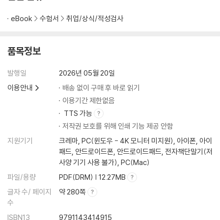
eBook
수험서
취업/상식/적성검사
품목정보
발행일
2026년 05월 20일
이용안내
배송 없이 구매 후 바로 읽기
이용기간 제한없음
TTS 가능
저작권 보호를 위해 인쇄 기능 제공 안함
지원기기
크레마, PC(윈도우 - 4K 모니터 미지원), 아이폰, 아이
패드, 안드로이드폰, 안드로이드패드, 전자책단말기(저
사양 기기 사용 불가), PC(Mac)
파일/용량
PDF(DRM) | 12.27MB
글자 수/ 페이지
약 280쪽
수
ISBN13
9791143414915