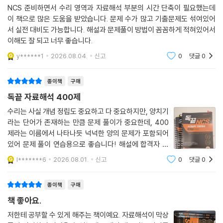
NCS 준비하면서 수리 영역과 자료해석 부분의 시간 단축이 필요했는데
이 책으로 많은 도움을 받았습니다. 문제 수가 많고 기출문제도 섞여있어
서 실전 대비도 가능합니다. 해설과 문제풀이 방법이 꼼꼼하게 적혀있어서
이해도 잘 되고 너무 좋습니다.
y******1
2026.08.04.
신고
0
댓글
0
종이책
구매
독끝 자료해석 400제
수리는 사실 개념 정립도 중요하고 다 중요하지만, 양치기
라는 단어가 존재하는 만큼 문제 풀이가 중요한데, 400
제라는 이름에서 나타나듯 넉넉한 양의 문제가 포함되어
있어 문제 풀이 연습용으로 좋습니다! 해설에 합격자 풀
이 순서나 시간 단축 팁 등도 문제마다 상세하게 나와 있
l*******6
2026.08.01.
신고
0
댓글
0
어, 시간 단축 연습에 유용합니다!
종이책
구매
책 좋아요.
저한테 공부할 수 있게 해주는 책이예요. 자료해석이 막상