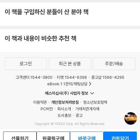
이 책을 구입하신 분들이 산 분야 책
이 책과 내용이 비슷한 추천 책
로그인
최근 본 상품
주문/배송
고객센터 1544-3800
티켓 1544-6399
중고샵 1566-4295
eBook 1:1문의/채팅상담
예스이십사(주) 사업자 정보
이용약관
개인정보처리방침
청소년보호정책
PC버전
회사소개
거래처관계자께
도서홍보
광고
Copyright © YES24 Corp. All Rights Reserved.
MATOM10
선물하기
원클릭구매
바로구매
카트담기