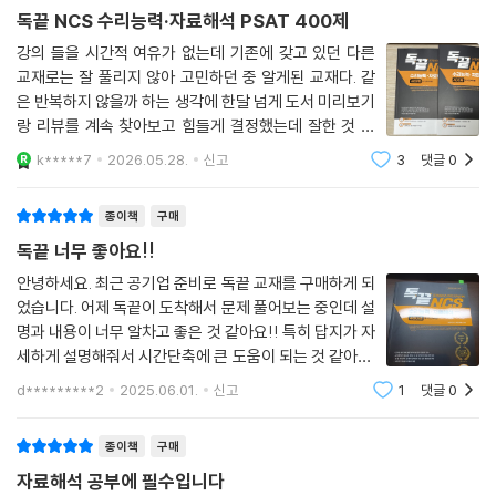
필기시험 합격자에게 과외를 받는 효과를 느낄 수 있습니다.
독끝 NCS 수리능력·자료해석 PSAT 400제
강의 들을 시간적 여유가 없는데 기존에 갖고 있던 다른
교재로는 잘 풀리지 않아 고민하던 중 알게된 교재다. 같
은 반복하지 않을까 하는 생각에 한달 넘게 도서 미리보기
랑 리뷰를 계속 찾아보고 힘들게 결정했는데 잘한 것 같
다.개인적으로는 문제집 부분에 길게(140쪽 분량) 설명
k*****7
2026.05.28.
신고
3
댓글
0
이 되어 있는 것을 좋아하지 않는다. 차라리 그 만큼의 문
제를 더 추가하지 하는 아쉬움 때문이다. 그런
종이책
구매
독끝 너무 좋아요!!
안녕하세요. 최근 공기업 준비로 독끝 교재를 구매하게 되
었습니다. 어제 독끝이 도착해서 문제 풀어보는 중인데 설
명과 내용이 너무 알차고 좋은 것 같아요!! 특히 답지가 자
세하게 설명해줘서 시간단축에 큰 도움이 되는 것 같아요.
열심히 공부해서 합격하겠습니당
d*********2
2025.06.01.
신고
1
댓글
0
종이책
구매
자료해석 공부에 필수입니다