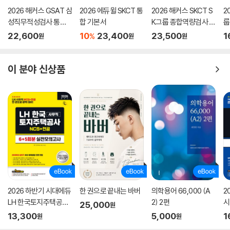
2026 해커스 GSAT 삼
2026 에듀윌 SKCT 통
2026 해커스 SKCT S
2
성직무적성검사 통합
합 기본서
K그룹 종합역량검사 통
룹
기본서 최신기출유형
합 기본서 최신기출유
본
22,600
10
23,400
23,500
1
%
원
원
원
+실전모의고사 (수리/
형+실전모의고사
추리)
이 분야 신상품
2026 하반기 시대에듀
한 권으로 끝내는 바버
의학용어 66,000 (A
2
LH 한국토지주택공사
2) 2편
시
25,000
원
사무직 NCS&전공 실
다
13,300
5,000
1
원
원
전모의고사 6+5회분
필