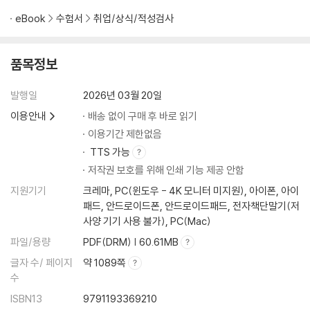
eBook
수험서
취업/상식/적성검사
품목정보
발행일
2026년 03월 20일
이용안내
배송 없이 구매 후 바로 읽기
이용기간 제한없음
TTS 가능
저작권 보호를 위해 인쇄 기능 제공 안함
지원기기
크레마, PC(윈도우 - 4K 모니터 미지원), 아이폰, 아이
패드, 안드로이드폰, 안드로이드패드, 전자책단말기(저
사양 기기 사용 불가), PC(Mac)
파일/용량
PDF(DRM) | 60.61MB
글자 수/ 페이지
약 1089쪽
수
ISBN13
9791193369210