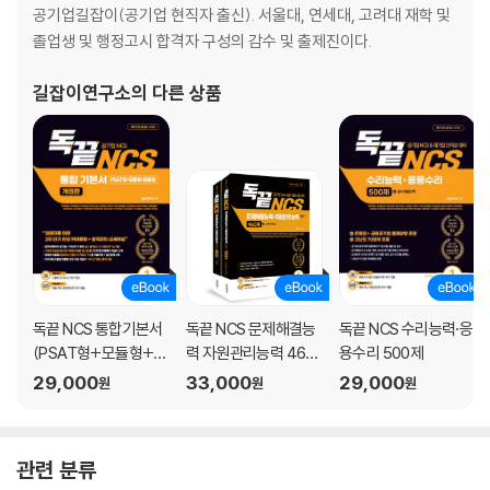
Day 14 573
공기업길잡이(공기업 현직자 출신). 서울대, 연세대, 고려대 재학 및
졸업생 및 행정고시 합격자 구성의 감수 및 출제진이다.
길잡이연구소
의 다른 상품
독끝 NCS 통합기본서
독끝 NCS 문제해결능
독끝 NCS 수리능력·응
(PSAT형+모듈형+피
력 자원관리능력 460
용수리 500제
듈형) 공기업 대비
제
29,000
33,000
29,000
원
원
원
관련 분류