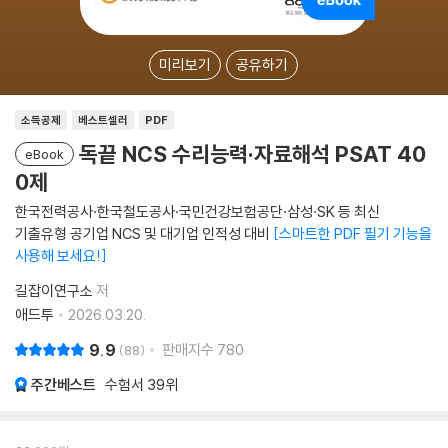
미리보기
공유하기
소득공제
베스트셀러
PDF
독끝 NCS 수리능력·자료해석 PSAT 40
eBook
0제
한국전력공사·한국철도공사·국민건강보험공단·삼성·SK 등 최신
기출유형 공기업 NCS 및 대기업 인적성 대비
스마트한 PDF 필기 기능을
사용해 보세요!
길잡이연구소
저
애드투
2026.03.20.
9.9
판매지수
780
88
주간베스트
수험서
39위