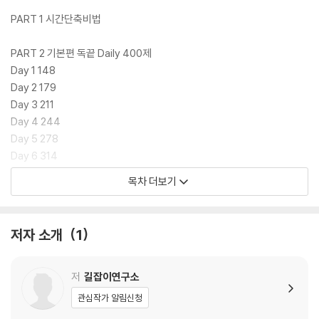
PART 1 시간단축비법
PART 2 기본편 독끝 Daily 400제
Day 1 148
Day 2 179
Day 3 211
Day 4 244
Day 5 278
Day 6 314
Day 7 348
목차 더보기
PART 3 심화편 독끝 Daily 400제
Day 8 374
저자 소개
1
Day 9 406
Day 10 440
Day 11 474
저
길잡이연구소
Day 12 505
관심작가 알림신청
Day 13 541