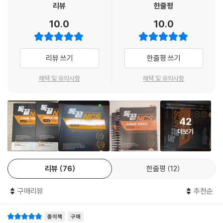
설, 합격자의 풀이순서, 합격자의 시간단축tip을 전 문항에 대해서 수록하
리뷰
한줄평
여 NCS 수리 초보자도 이해할 수 있는 상세하고 다양한 접근법을 제시합
10.0
10.0
니다. 따라서 독학으로도 과외를 받는것과 같은 학습이 가능합니다.
2. 매일 매일 푸는 NCS 자료해석 Daily 문제 구성
리뷰 쓰기
한줄평 쓰기
기본편 및 심화편 각각에 대해 Level 1~3까지 총 3개의 난이도를 다양한
혜택 및 유의사항
혜택 및 유의사항
비중으로 공사·공단 NCS 문제로 구성하여 매일매일 실전처럼 NCS 자료
해석을 연습할수 있도록 구성했습니다. 본서만의 유일한 특징으로, 일차별
“일일연습 → 실전풀이” 의 학습순서로 NCS 수리능력 14일 단기 완성이
42
가능합니다.
더보기
3. 공기업 합격자의 실전 노하우 전수
리뷰
76
한줄평
12
메이저 공기업 합격자+SKY 명문대생+행정고시 합격자 등의 실전 고수
들이 공사·공단 NCS 문제를 집중 분석하여 합격자의 PSAT 자료해석시
구매리뷰
추천순
간단축 Tip 등 가장 효과적인 학습 경험을 제공합니다.
종이책
구매
공기업 NCS 수리능력·자료해석을 본 수험서로 독학하면, 마치 공사·공단