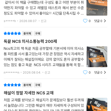
같아서 이 책을 구매했는데 구성도 좋고 어떤 부분이 취
약한지 파악할 수 있고 레벨업 테스트라 해서 본인 수준
정도도 파악할 수 있어서 좋아요!! 시간을 단축시킬 수 있
는 스킬도 배울 수 있어서 좋아요!! 수리 영역 취약하신 분
s*****h
2026.08.07.
신고
0
댓글
0
들 추천합니다.
종이책
구매
독끝 NCS 의사소통능력 200제
Ncs최고의 책 독끝 처음 공부할때 기본서에 이어 의사소
통 파트를 사서 풀고있는데 가장 큰 장점은 역시 자세하고
이해가 잘되는 해설집이에요. 강의 없이도 혼자 공부할수
있는 점도 좋고 독끝 NCS 시리즈 교재들을 통해 꼭 합격
할게용~~!
n*******n
2026.08.04.
신고
0
댓글
0
종이책
구매
해설이 정말 자세한 NCS 교재
처음 교재를 받아보고 해설지가 문제집보다 훨씬 두꺼워
서 놀랐습니다. 그만큼 해설이 매우 자세하게 구성되어 있
어 단순히 정답을 확인하는 것이 아니라 문제를 이해하며