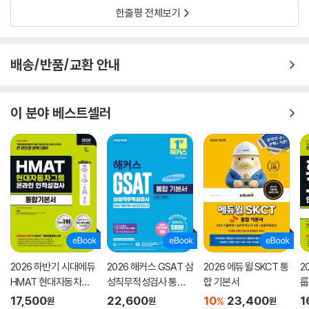
한줄평 전체보기
배송/반품/교환 안내
이 분야 베스트셀러
2026 하반기 시대에듀
2026 해커스 GSAT 삼
2026 에듀윌 SKCT 통
2
HMAT 현대자동차그
성직무적성검사 통합
합 기본서
룹
룹 인적성검사 통합기
기본서 최신기출유형
본
17,500
22,600
10
23,400
1
%
원
원
원