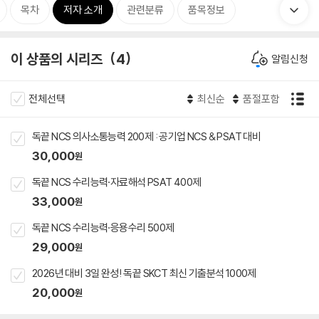
목차
저자 소개
관련분류
품목정보
이 상품의 시리즈
4
알림신청
전체선택
최신순
품절포함
독끝 NCS 의사소통능력 200제 : 공기업 NCS & PSAT 대비
30,000
원
독끝 NCS 수리능력·자료해석 PSAT 400제
33,000
원
독끝 NCS 수리능력·응용수리 500제
29,000
원
2026년 대비 3일 완성! 독끝 SKCT 최신 기출분석 1000제
20,000
원