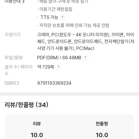
이용안내
배송 없이 구매 후 바로 읽기
이용기간 제한없음
TTS 가능
저작권 보호를 위해 인쇄 기능 제공 안함
지원기기
크레마, PC(윈도우 - 4K 모니터 미지원), 아이폰, 아이
패드, 안드로이드폰, 안드로이드패드, 전자책단말기(저
사양 기기 사용 불가), PC(Mac)
파일/용량
PDF(DRM) | 66.48MB
글자 수/ 페이지
약 729쪽
수
ISBN13
9791193369234
리뷰/한줄평
34
리뷰
한줄평
10.0
10.0