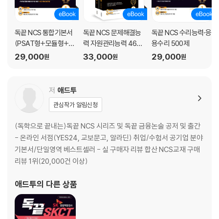
독끝 NCS 통합기본서
독끝 NCS 문제해결능
독끝 NCS 수리능력·응
(PSAT형+모듈형+피
력 자원관리능력 460
용수리 500제
듈형) 공기업 대비
제
29,000
33,000
29,000
원
원
원
저
애드투
관심작가 알림신청
(독학으로 끝내는)독끝 NCS 시리즈 및 독끝 금융논술 공저 및 출간
- 온라인 서점(YES24, 교보문고, 알라딘) 취업/수험서 공기업 분야
기본서/단일영역 베스트셀러 - 실 구매자 리뷰 합산 NCS교재 구매
리뷰 1위(20,000건 이상)
애드투
의 다른 상품