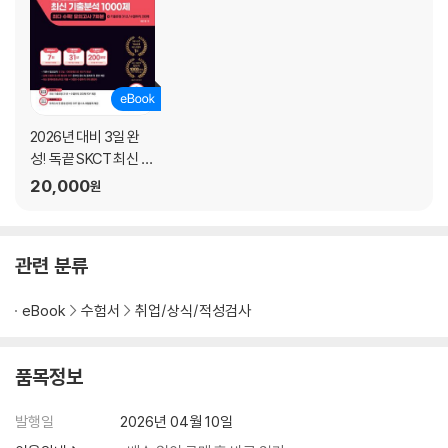
2026년 대비 3일 완
성! 독끝 SKCT 최신 기
출분석 1000제
20,000
원
관련 분류
eBook
수험서
취업/상식/적성검사
품목정보
발행일
2026년 04월 10일