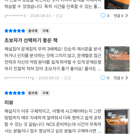
학습할 수 있었습니다. 특히 시간을 단축할 수 있는 풀이
법과 핵심 포인트를 함께 알려주어 실전 대비에 많은 도움
y********3
2026.08.03.
신고
0
댓글
0
이 되었습니다. 또한 지문을 효율적으로 분석하는 방법까
지 익힐 수 있어 의사소통 능력의 기본기를
종이책
구매
초보자가 선택하기 좋은 책
해설집이 문제집의 무려 3배예요! 단순히 제시문을 분석
하거나 선지를 분석하는 것에 그치지 않고, 문제별로 접근
전략과 자신의 약점 분야를 쉽게 파악할 수 있게 문제유형
까지 친절히 적혀 있어 초보자가 풀기 좋아요! 풀이도 선
지 먼저, 지문 먼저 두 가지 경우로 나눠서 풀이해주니 더
k************g
2026.08.02.
신고
0
댓글
0
다양한 풀이를 접할 수 있는 동시에 효율적인 풀이을 선택
할 수 있습니다.
종이책
구매
리뷰
해설지가 아주 구체적이고, 어떻게 사고해야하는지 그런
방법까지 매우 자세하게 알려줘서 더욱 편하고 쉽게 공부
할 수 있는 것 같습니다. NCS 준비하는데 시간이 부족하
시는 분들이나 점수 향상하고 싶은 분들이 구매하시면 좋