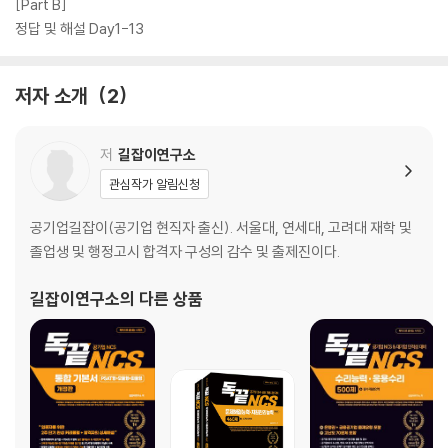
[Part B]
정답 및 해설 Day1-13
저자 소개
2
저
길잡이연구소
관심작가 알림신청
공기업길잡이(공기업 현직자 출신). 서울대, 연세대, 고려대 재학 및
졸업생 및 행정고시 합격자 구성의 감수 및 출제진이다.
길잡이연구소
의 다른 상품