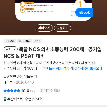
미리보기
공유하기
소득공제
베스트셀러
PDF
독끝 NCS 의사소통능력 200제 : 공기업
eBook
NCS & PSAT 대비
한국전력공사·한국철도공사·국민건강보험공단·수자원공사 등 최신
기출유형 공기업 NCS 대비
스마트한 PDF 필기 기능을 사용해 보세요!
길잡이연구소
애드투
저
애드투
2026.04.10.
10.0
판매지수
582
34
주간베스트
수험서
74위