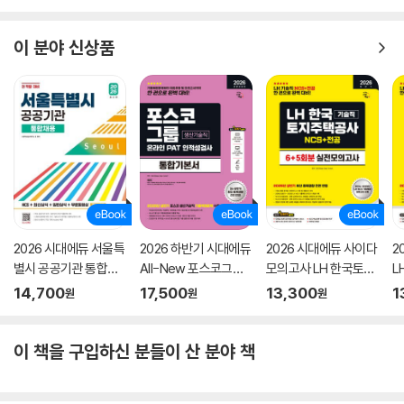
본서
+실전모의고사 (수리/
추리)
이 분야 신상품
2026 시대에듀 서울특
2026 하반기 시대에듀
2026 시대에듀 사이다
2
별시 공공기관 통합채
All-New 포스코그룹
모의고사 LH 한국토지
L
용 NCS+최신상식+일
온라인 PAT 생산기술
주택공사 기술직 NCS
사
14,700
17,500
13,300
1
원
원
원
반상식+무료동영상
직 통합기본서
+전공
전
(최신시사 특강)
이 책을 구입하신 분들이 산 분야 책