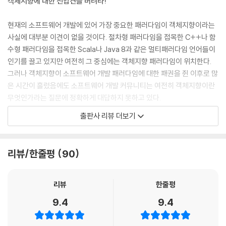
객체지향에 대한 선입견을 버려라!
- 일반화는 추상화를 위한 도구다
정적 모델
현재의 소프트웨어 개발에 있어 가장 중요한 패러다임이 객체지향이라는
- 타입의 목적
사실에 대부분 이견이 없을 것이다. 절차형 패러다임을 접목한 C++나 함
- 그래서 결국 타입은 추상화다
수형 패러다임을 접목한 Scala나 Java 8과 같은 멀티패러다임 언어들이
- 동적 모델과 정적 모델
인기를 끌고 있지만 여전히 그 중심에는 객체지향 패러다임이 위치한다.
- 클래스
그러나 객체지향이 소프트웨어 개발 패러다임에 대한 패권을 쥔 이후로 많
은 시간이 흘렀음에도 소프트웨어 개발 커뮤니티는 여전히 객체지향이란
▣ 04장: 역할, 책임, 협력
무엇인가라는 질문에 정확하게 대답하지 못하고 있다.
협력
- 요청하고 응답하며 협력하는 사람들
출판사 리뷰 더보기
『객체지향의 사실과 오해』는 객체지향이란 무엇인가라는 원론적면서도
- 누가 파이를 훔쳤지?
다소 위험한 질문에 답하기 위해 쓰여진 책이다. 안타깝게도 많은 사람들
- 재판 속의 협력
이 객체지향의 본질을 오해하고 있다. 가장 널리 퍼져있는 오해는 클래스
책임
리뷰/한줄평
90
가 객체지향 프로그래밍의 중심이라는 것이다. 객체지향으로 향하는 첫 걸
- 책임의 분류
음은 클래스가 아니라 객체를 바라보는 것에서부터 시작한다.
- 책임과 메시지
리뷰
한줄평
역할
객체지향으로 향하는 두 번째 걸음은 객체를 독립적인 존재가 아니라 기능
- 책임의 집합이 의미하는 것
9.4
9.4
을 구현하기 위해 협력하는 공동체의 일원으로 바라보는 것이다. 세 번째
- 판사와 증인
걸음을 내디딜 수 있는지 여부는 협력에 참여하는 객체들에게 얼마나 적절
- 역할이 답이다