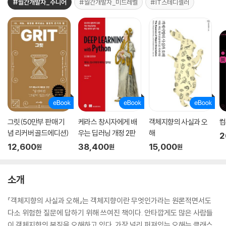
#월간개발자_주니어
#월간개발자_미드레벨
#IT스테디셀러
그릿(50만부 판매 기
케라스 창시자에게 배
객체지향의 사실과 오
컴
념 리커버 골드에디션)
우는 딥러닝 개정 2판
해
2
12,600
38,400
15,000
원
원
원
소개
『객체지향의 사실과 오해』는 객체지향이란 무엇인가라는 원론적면서도
다소 위험한 질문에 답하기 위해 쓰여진 책이다. 안타깝게도 많은 사람들
이 객체지향의 본질을 오해하고 있다. 가장 널리 퍼져있는 오해는 클래스