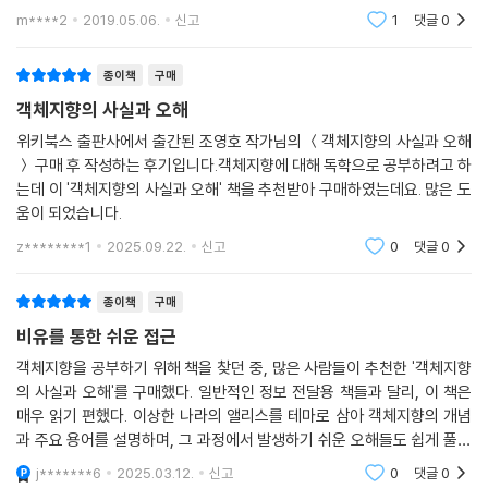
기가 무엇일까 생각해볼수 있다.적어도 1년에서 2년은 먼저 개발을 하고
- 인터페이스와 구현의 분리 원칙
m****2
2019.05.06.
신고
1
댓글
0
읽는것이 좋다생각한다.
- 캡슐화
책임의 자율성이 협력의 품질을 결정한다
종이책
구매
객체지향의 사실과 오해
▣ 06장: 객체 지도
위키북스 출판사에서 출간된 조영호 작가님의 ＜객체지향의 사실과 오해
기능 설계 대 구조 설계
＞ 구매 후 작성하는 후기입니다.객체지향에 대해 독학으로 공부하려고 하
두 가지 재료: 기능과 구조
는데 이 '객체지향의 사실과 오해' 책을 추천받아 구매하였는데요. 많은 도
안정적인 재료: 구조
움이 되었습니다.
- 도메인 모델
- 도메인의 모습을 담을 수 있는 객체지향
z********1
2025.09.22.
신고
0
댓글
0
- 표현적 차이
- 불안정한 기능을 담는 안정적인 도메인 모델
종이책
구매
불안정한 재료: 기능
비유를 통한 쉬운 접근
- 유스케이스
객체지향을 공부하기 위해 책을 찾던 중, 많은 사람들이 추천한 '객체지향
- 유스케이스의 특성
의 사실과 오해'를 구매했다. 일반적인 정보 전달용 책들과 달리, 이 책은
- 유스케이스는 설계 기법도, 객체지향 기법도 아니다
매우 읽기 편했다. 이상한 나라의 앨리스를 테마로 삼아 객체지향의 개념
재료 합치기: 기능과 구조의 통합
과 주요 용어를 설명하며, 그 과정에서 발생하기 쉬운 오해들도 쉽게 풀어
- 도메인 모델, 유스케이스, 그리고 책임-주도 설계
준다. 자바 기본서를 읽은 후 객체지향을 공부하려는 사람에게 입문서로
j*******6
2025.03.12.
신고
0
댓글
0
- 기능 변경을 흡수하는 안정적인 구조
좋은 선택이 될