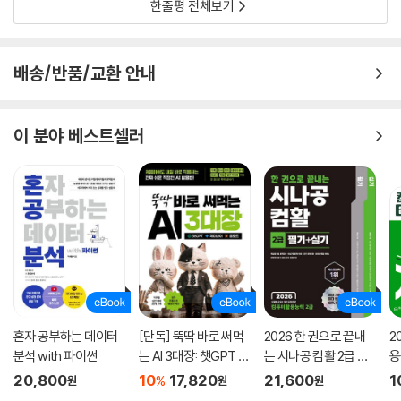
한줄평 전체보기
배송/반품/교환 안내
이 분야 베스트셀러
혼자 공부하는 데이터
[단독] 뚝딱 바로 써먹
2026 한 권으로 끝내
2
분석 with 파이썬
는 AI 3대장: 챗GPT ·
는 시나공 컴활 2급 필
용
제미나이 · 클로드
기+실기
문
20,800
10
17,820
21,600
1
%
원
원
원