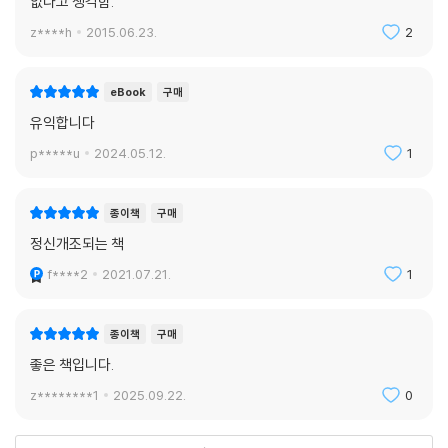
없다고 생각함.
z****h
2015.06.23.
2
eBook
구매
유익합니다
p*****u
2024.05.12.
1
종이책
구매
정신개조되는 책
f****2
2021.07.21.
1
종이책
구매
좋은 책입니다.
z********1
2025.09.22.
0