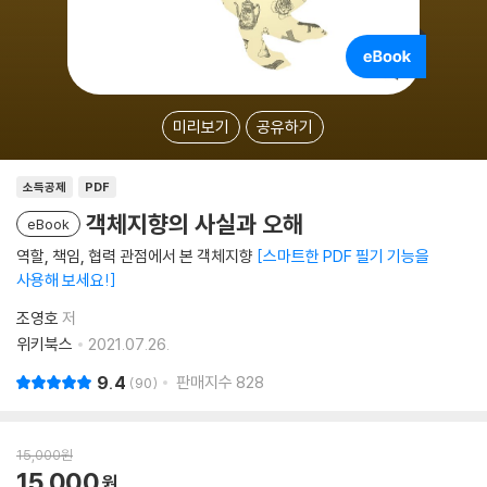
미리보기
공유하기
소득공제
PDF
객체지향의 사실과 오해
eBook
역할, 책임, 협력 관점에서 본 객체지향
스마트한 PDF 필기 기능을
사용해 보세요!
조영호
저
위키북스
2021.07.26.
9.4
판매지수
828
90
15,000
원
15,000