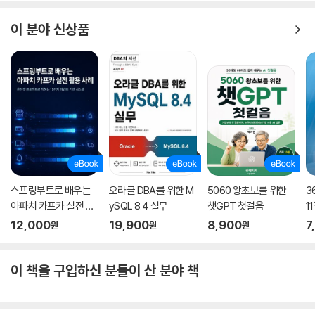
이 분야 신상품
스프링부트로 배우는
오라클 DBA를 위한 M
5060 왕초보를 위한
3
아파치 카프카 실전 활
ySQL 8.4 실무
챗GPT 첫걸음
1
용 사례
기
12,000
19,900
8,900
7
원
원
원
이 책을 구입하신 분들이 산 분야 책