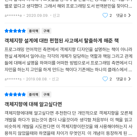
- 메시지
◎ 객체지향은 안정적인 도메인 구조에 불안정한 기능을 통합한 것이다.
별로 없다고 생각했다. 그래서 해외 프로그래밍 도서 번역본만을 찾아다녔
- 메서드
◎ 객체가 메시지를 선택하는 것이 아니라 메시지가 객체를 선택하게 해
다.그런데 이 책은 정말 훌륭하다.객체지향을 어떻게 바라보고 어떤 관점
- 다형성
a******e
2020.09.09.
신고
2
댓글
0
을 가져야 하는지
야 한다.
- 유연하고 확장 가능하고 재사용성이 높은 협력의 의미
- 송신자와 수신자를 약하게 연결하는 메시지
종이책
구매
메시지를 따라라
객체지향 설계에 대한 편협된 사고에서 탈출하게 해준 책
- 객체지향의 핵심, 메시지
프로그래밍 언어적인 측면에서 객체지향 디자인을 설명하는 책이 아니라
- 책임-주도 설계 다시 살펴보기
현실 세계에서 일어나는 각각의 개체가 담당하는 역할과 책임 그리고 관계
- What/Who 사이클
들에 대해서 설명을 하며이를 어떠한 방법으로서 프로그래밍 측면에서 디
- 묻지 말고 시켜라
자인을 하는지 고민을 하게 만드는 책이다.기존에는 하나의 클래스에서 상
- 메시지를 믿어라
속을 받는 자식 클래스 처럼 부모-자식 관계와다형성을 가지는 부모의 속
a******s
2019.08.08.
신고
2
댓글
0
객체 인터페이스
성과 행동들이 주로
- 인터페이스
종이책
구매
- 메시지가 인터페이스를 결정한다
- 공용 인터페이스
객체지향에 대해 알고싶다면
- 책임, 메시지, 그리고 인터페이스
객체지향에대해 알고싶다면 추천한다.단 개인적으로 객체지향을 모른체
인터페이스와 구현의 분리
개발을 하다가 읽는것이 좀더 나을것이라 생각함.처음부터 이 책을 읽고
- 객체 관점에서 생각하는 방법
비슷하게 개발을 시도한다면 이 객체지향이란것을 왜 사용해야하는지 사
- 구현
용하지 않았을때와 하였을때 차이가 무엇인지. 이 개념이 등장하게 된 계