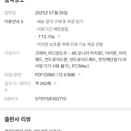
▣ 03장: 타입과 추상화
발행일
2021년 07월 26일
추상화를 통한 복잡성 극복
이용안내
배송 없이 구매 후 바로 읽기
객체지향과 추상화
- 모두 트럼프일 뿐
이용기간 제한없음
- 그룹으로 나누어 단순화하기
TTS 가능
- 개념
저작권 보호를 위해 인쇄 기능 제공 안함
- 개념의 세 가지 관점
지원기기
크레마, PC(윈도우 - 4K 모니터 미지원), 아이폰, 아이
- 객체를 분류하기 위한 틀
패드, 안드로이드폰, 안드로이드패드, 전자책단말기(저
- 분류는 추상화를 위한 도구다
사양 기기 사용 불가), PC(Mac)
타입
파일/용량
PDF(DRM) | 12.93MB
- 타입은 개념이다
글자 수/ 페이지
약 260쪽
- 데이터 타입
수
- 객체와 타입
ISBN13
9791158392710
- 행동이 우선이다
타입의 계층
- 트럼프 계층
출판사 리뷰
- 일반화/특수화 관계
- 슈퍼타입과 서브타입