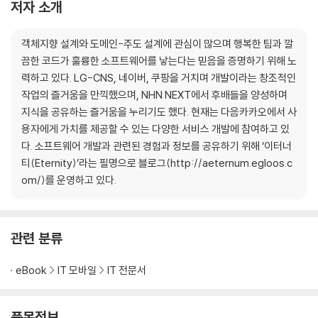
저자 소개
- 객체를 지향하라
객체지향 설계와 도메인-주도 설계에 관심이 많으며 행복한 팀과 깔
▣ 02장: 이상한 나라의 객체
끔한 코드가 훌륭한 소프트웨어를 낳는다는 믿음을 증명하기 위해 노
객체지향과 인지 능력
력하고 있다. LG-CNS, 네이버, 쿠팡을 거치며 개발이라는 창조적인
객체, 그리고 이상한 나라
작업의 즐거움을 만끽했으며, NHN NEXT에서 후배들을 양성하며
- 이상한 나라의 앨리스
지식을 공유하는 즐거움을 누리기도 했다. 현재는 다음카카오에서 사
- 앨리스 객체
용자에게 가치를 제공할 수 있는 다양한 서비스 개발에 참여하고 있
객체, 그리고 소프트웨어 나라
다. 소프트웨어 개발과 관련된 경험과 정보를 공유하기 위해 ‘이터너
- 상태
티(Eternity)’라는 필명으로 블로그(http://aeternum.egloos.c
- 행동
om/)를 운영하고 있다.
- 식별자
기계로서의 객체
행동이 상태를 결정한다
은유와 객체
관련 분류
- 두 번째 도시전설
- 의인화
eBook
IT 모바일
IT 전문서
- 은유
- 이상한 나라를 창조하라
품목정보