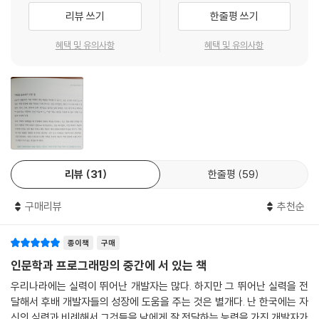
한 역할과 책임을 부여할 수 있느냐에 달려 있다. 객체지향의 마지막 걸음
- 협력의 추상화
리뷰 쓰기
한줄평 쓰기
은 앞에서 설명한 개념들을 프로그래밍 언어라는 틀에 흐트러짐 없이 담아
- 대체 가능성
낼 수 있는 기술을 익히는 것이다.
혜택 및 유의사항
혜택 및 유의사항
객체의 모양을 결정하는 협력
- 흔한 오류
이 책의 목적은 특정한 기술이나 언어를 설명하는 데 있지 않다. 대신 객체
- 협력을 따라 흐르는 객체의 책임
지향적으로 세상을 바라본다는 것이 무엇을 의미하는지를 설명하는 데 있
객체지향 설계 기법
다. 이를 위해 많은 사람들이 가지고 있는 객체지향에 관한 잘못된 편견과
- 책임-주도 설계
선입견의 벽을 하나씩 무너트려가면서 객체지향이 추구하는 가치를 전달
- 디자인 패턴
한다.
- 테스트-주도 개발
리뷰
31
한줄평
59
이 책을 읽고 나면 기존의 선입견에서 벗어나 다음과 같은 객체지향의 진
▣ 05장: 책임과 메시지
실과 마주하게 될 것이다.
자율적인 책임
구매리뷰
추천순
- 설계의 품질을 좌우하는 책임
◎ 객체지향의 핵심은 역할, 책임, 협력이다.
- 자신의 의지에 따라 증언할 수 있는 자유
종이책
구매
◎ 객체지향 설계의 목표는 자율적인 객체들의 협력 공동체를 만드는 것
- 너무 추상적인 책임
이다.
인문학과 프로그래밍의 중간에 서 있는 책
- ‘어떻게’가 아니라 ‘무엇’을
◎ 객체지향은 클래스를 지향하는 것이 아니라 객체를 지향하는 것이다.
우리나라에는 실력이 뛰어난 개발자는 많다. 하지만 그 뛰어난 실력을 전
- 책임을 자극하는 메시지
클래스는 단지 구현 메커니즘일 뿐이다.
달해서 후배 개발자들의 성장에 도움을 주는 것은 별개다. 난 한국에는 자
메시지와 메서드
◎ 자율적인 책임이 자율적인 객체와 유연한 설계를 낳는다.
신의 실력과 비례해서 그것들을 남에게 잘 전달하는 능력을 가진 개발자가