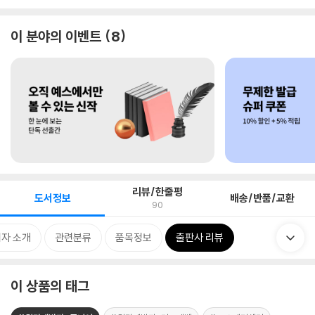
이 분야의 이벤트
8
리뷰/한줄평
도서정보
배송/반품/교환
90
자 소개
관련분류
품목정보
출판사 리뷰
이 상품의 태그