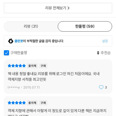
리뷰 전체보기
▣ 07장: 함께 모으기
커피 전문점 도메인
- 커피 주문
리뷰
31
한줄평
59
- 커피 전문점이라는 세상
설계하고 구현하기
클린봇
이 부적절한 글을 감지 중입니다.
설정
- 커피를 주문하기 위한 협력 찾기
- 인터페이스 정리하기
구매한줄평
추천순
- 구현하기
코드와 세 가지 관점
종이책
구매
- 코드는 세 가지 관점을 모두 제공해야 한다
- 도메인 개념을 참조하는 이유
책 내용 정말 좋네요.리뷰를 위해 로그인 하긴 처음이에요. 국내
- 인터페이스와 구현을 분리하라
객체지향 서적중 최고인듯
추상화 기법
t*****a
2015.07.11.
3
종이책
구매
객체 지향에 관해서 이렇게 이 정도로 깊이 있게 다룬 책은 지금까지