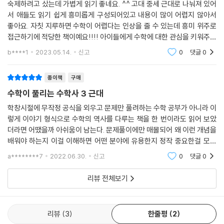
숙제하려고 샀는데 가볍게 읽기 좋네요. ^^ 고대 중세 근대로 나눠져 있어
2 중세 편에서는 중세 유럽을 중심으로 수학의 주요 개념이 형성되어 온 역
서 애들도 읽기 쉽게 흥미롭게 구성되어있고 내용이 많이 어렵지 않아서
좋아요. 자칫 지루하면 수학이 어렵다는 인상을 줄 수 있는데 흥미 위주로
사의 현장을 자세히 살펴본다. 창궐하는 전염병을 막기 위해 통계학이 발
접근하기에 적당한 책이예요!!!! 아이들에게 수학에 대한 관심을 키워주기
전했고, 상공업이 부흥한 르네상스 시대에는 상인들의 이익과 맞물려 3차
에 좋은 책이라 초등 고학년이나 증등학생들이 읽기에 좋을것 같아요.
방정식과 그 계산법이 발명되는 등 수학 개념이 세분화되고 정교해졌다. 3
b****1
2023.05.14.
신고
0
댓글
0
근대 편에서는 일상 속의 문제를 해결하는 것을 넘어 우주에까지 눈을 돌
린 근대 수학의 위대한 성취를 소개한다. 천체 현상을 수학적으로 분석하
종이책
구매
기 위해 로그가 만들어졌고, 움직이는 물체의 운동을 분석하기 위해 미적
수학이 풀리는 수학사 3 근대
분이 발명되는 등 고차원적으로 발전해온 근대 수학의 여정을 살펴본다.
학창시절에 무작정 공식을 외우고 문제만 풀려하는 수학 공부가 아니라 이
렇게 이야기 형식으로 수학의 역사를 다루는 책을 한 번이라도 읽어 보았
저자는 교과서에서는 볼 수 없는 수학의 숨은 이야기를 소개하며 독자들의
더라면 어땠을까 아쉬움이 남는다. 문제풀이에만 매몰되어 왜 이런 개념을
흥미를 자극할 뿐 아니라, 친절하고 자세한 설명을 통해 독자들이 중고교
배워야 하는지 이걸 이해하면 어떤 분야에 유용한지 정작 중요한걸 모른
과정에서 배우는 개념들을 완벽하게 이해하고 넘어갈 수 있도록 돕는다.
채 덮어놓고 무작정 덤벼든 내 자신이 지금 생각해 보면 너무 무모하고 안
a********7
2022.06.30.
신고
0
댓글
0
중학교 입학을 앞두고 있거나, 중학교에 다니는 독자들은 이 책을 읽으며
타깝다. 어찌
교과서에서 배울 내용을 재미있게 먼저 훑어볼 수 있을 것이다.
리뷰 전체보기
리뷰
3
한줄평
2