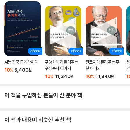
AI는 결국 통계학이다
푸앵카레가 들려주는
칸토어가 들려주는 무
천
위상수학 이야기
한 이야기
면
10
5,400
%
원
10
11,340
10
11,340
1
%
%
원
원
이 책을 구입하신 분들이 산 분야 책
이 책과 내용이 비슷한 추천 책