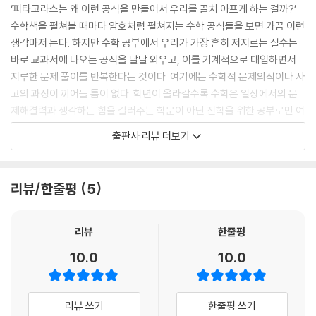
‘피타고라스는 왜 이런 공식을 만들어서 우리를 골치 아프게 하는 걸까?’
수학책을 펼쳐볼 때마다 암호처럼 펼쳐지는 수학 공식들을 보면 가끔 이런
생각마저 든다. 하지만 수학 공부에서 우리가 가장 흔히 저지르는 실수는
바로 교과서에 나오는 공식을 달달 외우고, 이를 기계적으로 대입하면서
지루한 문제 풀이를 반복한다는 것이다. 여기에는 수학적 문제의식이나 사
고의 과정이 끼어들 틈이 없다. 학년이 올라갈수록 수학은 일상에서의 문
제해결력과 생각하는 힘을 길러주는 학문이 아닌 진학을 위한 공부로만 여
겨진다.
출판사 리뷰 더보기
그러나 수학의 역사를 들여다보면 수학은 실생활과 연계된 일상적인 질문
에서 시작되었음을 알 수 있다. 천재로 보이는 수학자들의 위대한 발상도
리뷰/한줄평
5
처음에는 ‘셈을 간단하게 하려면 수를 어떻게 표현하는 게 좋을까?’, ‘육지
에서 바다 위 배까지의 거리를 어떻게 구할까?’, ’포탄의 움직임을 정확히
계산하려면 어떻게 해야 할까?’, ‘이자를 간단하게 계산하는 방법은 없을
리뷰
한줄평
까?’ 같은 일상의 질문에서 시작되었다. 재미있는 이야기를 통해 수학자들
10.0
10.0
이 일상에서 끌어올린 질문이 무엇인지, 그 질문을 논리적으로 해결해가는
과정은 어떠한지를 보여줌으로써 자연스럽게 수학적 사고를 키울 수 있게
도와주는 것이 이 책의 매력이다.
리뷰 쓰기
한줄평 쓰기