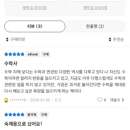
수학사를 통해 익히는 수학의 논리
혜택 및 유의사항
혜택 및 유의사항
이 책은 역사 속 수학의 발달 과정을 통해 수학 개념과 원리를 기초부터 차
리뷰
3
한줄평
2
근차근 이해하도록 돕는다. 수학 이론이 어디서, 누구에 의해, 어떻게 만들
어져 발전하고 정립되었는가를 살펴보는 수학사는 재미있는 한편의 이야
구매리뷰
추천순
기와 같아서, 이를 차근차근 읽다 보면 어려운 수학 논리를 자연스럽게 이
해할 수 있다. 또한 수학자들이 질문을 던지고 그 해답을 찾아가는 탐구의
과정을 따라가다 보면, 수학적 논리가 촘촘해지는 동시에 비판적이고 창의
eBook
구매
적인 문제 해결 능력이 절로 길러진다.
수학사
수학 자체 보다는 수학과 연관된 다양한 역사를 다루고 있다.나 자신도 수
중고등 교육과정에 포함된 수학 개념들을 꽉 잡아주는 교양서
학이라면 알러지 반응을 일으키고 있고, 지금도 아주 다행스럽게도 수학과
관련된 일을 하지 않고 있지만, 가끔은 과거로 돌아간다면 수학을 제대로
세 권으로 구성된 [수학이 풀리는 수학사]에는 현재 중고교 교과과정에서
다시 해보고 싶은 욕망을 일으키게 하는 책이다.
가르치고 있는 여러 수학 개념이 포함되어 있다. 1 고대 편은 인류 문명이
c******9
2025.01.30.
신고
0
댓글
0
태동하던 고대 시대의 수학을 다루고 있다. 수의 발달 과정부터 고대 이집
트의 유적과 유물에 숨겨져 있는 수학적 원리, 오늘날까지 교과서에 등장
종이책
구매
하는 증명과 법칙들을 탄생시킨 고대 그리스 학자들의 이야기까지 수학사
숙제용으로 샀어요!
의 흥미진진한 이야기가 다채롭게 펼쳐진다.