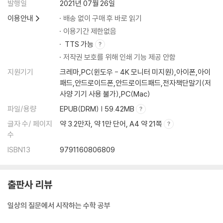
발행일
2021년 07월 26일
이용안내
배송 없이 구매 후 바로 읽기
이용기간 제한없음
TTS 가능
저작권 보호를 위해 인쇄 기능 제공 안함
지원기기
크레마,PC(윈도우 - 4K 모니터 미지원),아이폰,아이
패드,안드로이드폰,안드로이드패드,전자책단말기(저
사양 기기 사용 불가),PC(Mac)
파일/용량
EPUB(DRM) | 59.42MB
글자 수/ 페이지
약 3.2만자, 약 1만 단어, A4 약 21쪽
수
ISBN13
9791160806809
출판사 리뷰
일상의 질문에서 시작하는 수학 공부