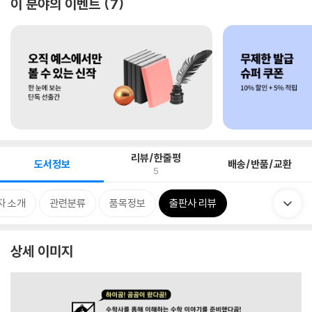
이 분야의 이벤트
7
리뷰/한줄평
도서정보
배송/반품/교환
5
자 소개
관련분류
품목정보
출판사 리뷰
상세 이미지