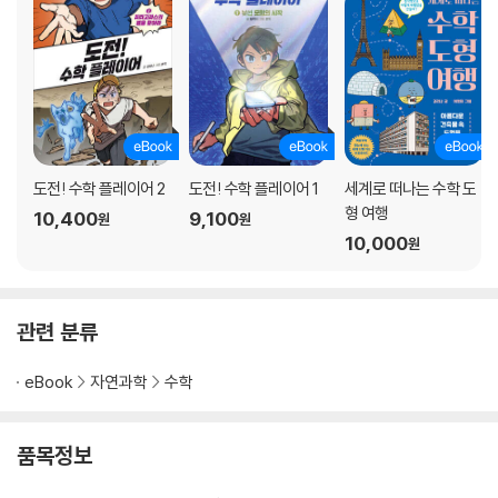
원시 시대의 측정 | 최초의 길이 단위, 풋 | 노아는 어떻게 방주를 만들었을
까? | 노아의 방주를 실제로 만들 수 있을까? | 이집트 사람들의 큐빗 사용
| 영국의 야드법 | 세계 공통의 기준, 미터법의 탄생 | 미터와 센티미터 | 킬
로그램을 약속하는 원기
6. 삼각비와 정수론: 삼각비가 필요했던 이유는 무엇일까?
프랑스 혁명과 나폴레옹의 등장 | 삼각비로 쏘아 올린 대포 | 삼각비 표의
도전! 수학 플레이어 2
도전! 수학 플레이어 1
세계로 떠나는 수학 도
형 여행
응용 | 삼각형의 닮음을 활용한 나폴레옹 | 나폴레옹이 존경한 수학자, 가
10,400
9,100
원
원
우스 | 나는 말을 하기 전에 이미 계산할 수 있었다 | 가우스와 정수론 | 소
10,000
원
수의 연구 | 복소수의 그래프
관련 분류
eBook
자연과학
수학
품목정보