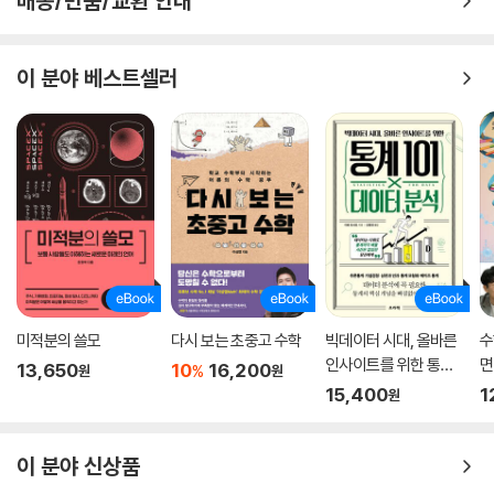
배송/반품/교환 안내
이 분야 베스트셀러
미적분의 쓸모
다시 보는 초중고 수학
빅데이터 시대, 올바른
수
인사이트를 위한 통계 1
면
13,650
10
16,200
%
원
원
01×데이터 분석
15,400
1
원
이 분야 신상품