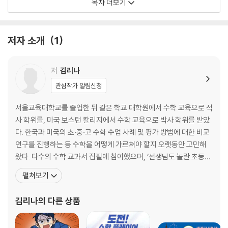
목차 더보기
원과 천체 | 코페르니쿠스와 지동설 | 근대를 연 네이피어 | 계산의 혁명,
로그 | 로그표의 활용 | 네이피어 막대 | 네이피어의 로그, 10대 수학 공식
저자 소개
1
에 선정되다
3. 포물선과 좌표 평면: 포탄의 궤적은 어떻게 계산할 수 있을까?
저
김리나
관심작가 알림신청
행성 궤도와 타원 | 대포와 포물선 | 포물선 연구 | 불운의 수학자, 타르탈
리아 | 좌표 평면의 발명 | 해석기하학 | 포물선 그래프 | 포물선 그래프의
서울교육대학교를 졸업한 뒤 같은 학교 대학원에서 수학 교육으로 석
활용
사 학위를, 미국 보스턴 칼리지에서 수학 교육으로 박사 학위를 받았
다. 한국과 미국의 초·중·고 수학 수업 사례 및 평가 방법에 대한 비교
4. 미분과 적분: 미분과 적분은 어떤 관계일까?
연구를 진행하는 등 수학을 어떻게 가르쳐야 할지 오랫동안 고민해
왔다. 다수의 수학 교과서 집필에 참여했으며, ‘선생님도 놀란 초등수
미분 | 뉴턴의 미분 | 뉴턴의 적분 | 뉴턴은 정말 떨어지는 사과를 보고 중력
학 뒤집기’ 시리즈의 『약수와 배수의 이해』 『어림하기』 편을 비롯해
펼쳐보기
을 발견했을까? | 라이프니츠의 미적분 | 미적분 전쟁 | 3D 프린터와 적분
『수학을 못하는 아이는 없다』 ‘수학이 풀리는 수학사’ 시리즈, ‘수학
교과서 개념 읽기’ 시리즈, ‘도전! 수학 플레이어’ 시리즈 등을 썼다.
김리나
의 다른 상품
5. 측정 단위의 발달: 변하지 않는 측정 단위는 어떻게 정할까?
미국에서 Reading, Wr