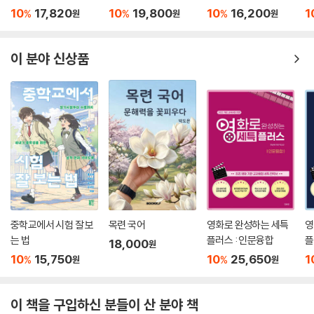
10
17,820
10
19,800
10
16,200
1
%
%
%
원
원
원
이 분야 신상품
중학교에서 시험 잘 보
목련 국어
영화로 완성하는 세특
영
는 법
플러스 : 인문융합
플
18,000
원
10
15,750
10
25,650
1
%
%
원
원
이 책을 구입하신 분들이 산 분야 책