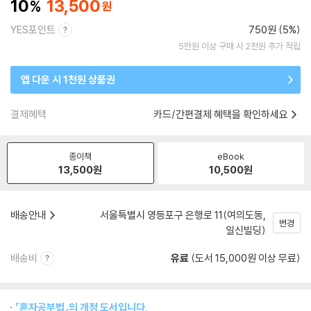
10
13,500
YES포인트
750원 (5%)
5만원 이상 구매 시 2천원 추가 적립
앱 다운 시 1천원 상품권
결제혜택
카드/간편결제 혜택을 확인하세요
종이책
eBook
13,500
원
10,500
원
배송안내
서울특별시 영등포구 은행로 11(여의도동,
변경
일신빌딩)
배송비
유료
(도서 15,000원 이상 무료)
『혼자공부법』의 개정 도서입니다.