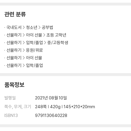
수석의 내신 공부법
수석의 교과서 외우기 공부법
관련 분류
수석의 수능 과목별 공부법
국내도서
청소년
공부법
선물하기
아이 선물
초등 고학년
선물하기
입학/졸업
중/고등학생
선물하기
응원/위로
선물하기
아이 선물
선물하기
입학/졸업
품목정보
발행일
2021년 08월 10일
쪽수, 무게, 크기
248쪽 | 420g | 145*210*20mm
ISBN13
9791130640228