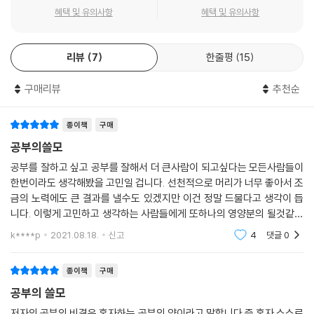
그저 공부에만 빠져들게 된다. 그러니 계획대로 공부를 할 수 있게 된다.
있다. 그리고 공부의 본질은 ‘혼자 하는 데’있다. 저자는 공부의 쓸모를 깨
혜택 및 유의사항
혜택 및 유의사항
--- 「공부 고수들의 6가지 남다른 자기관리 비법」 중에서
닫고 혼자 하는 공부의 필요성을 이해하며 혼자 하는 공부의 제대로 된 방
법을 학생들에게 따로 정리해 줄 필요성을 느껴 이 책『공부의 쓸모』를 펴
공부는 자신이 모르는 부분을 채워 나가는 과정이라고도 할 수 있지 않겠
리뷰
7
한줄평
15
냈다.
는가. 그런데 책을 읽거나 강의만 들으면 자신이 무엇을 모르는지 정확히
『공부의 쓸모』는 입시에서 최고의 정점을 찍었다고 볼 수 있는 저자가 직
모른다. 내용을 잘못 이해하고 있어도 알 길이 없다. 하지만 문제를 많이 풀
구매리뷰
추천순
접 시행착오를 거치며 성과를 증명한 공부법들이다. 현실적이고 실질적인
면 자신의 약점을 찾을 수 있다. 문제를 푸는 것은 질문에 답을 하는 것인
공부 조언들, 바로 실천할 수 있는 실전 공부법이 구체적으로 들어 있어 ‘최
셈이다. 비약하자면, 질문을 통해 상대가 자신의 무지를 깨닫게 하는 소크
고의 혼자 공부 바이블’이라 할 수 있다. 학원과 인강에 지친 학생들, 공부
종이책
구매
라테스식 대화법과도 비슷하다.
를 많이 했는데도 성적이 지지부진하다고 하소연하는 학생들, 이번 방학에
공부의쓸모
--- 「시험을 절대 망치지 않는 6가지 기술」 중에서
혼자 공부하는 습관을 기르고자 하는 학생에게 이 책은 새로운 공부 출발
공부를 잘하고 싶고 공부를 잘해서 더 큰사람이 되고싶다는 모든사람들이
점이 되어 줄 것이다.
한번이라도 생각해봤을 고민일 겁니다. 선천적으로 머리가 너무 좋아서 조
미국의 심리학자 앤절라 더크워스는 『그릿』에서 이런 공식을 제시했다. 성
금의 노력에도 큰 결과를 낼수도 있겠지만 이건 정말 드물다고 생각이 듭
공해 내는 사람들과 그렇지 않은 사람들을 오랜 기간 동안 비교?관찰한 결
“공부는 혼자 할 때
니다. 이렇게 고민하고 생각하는 사람들에게 또하나의 영양분의 될것같은
과 나온 공식이라고 한다.
내 것이 된다!”
책이 바로 이책인것 같습니다. 물론 이책이 100% 정답이고 내 인생에 10
k****p
2021.08.18.
신고
4
댓글
0
기술 = 재능×노력, 성취 = 기술×노력.
0% 터닝포인트가 될
이 두 공식을 합하면 다음과 같은 공식이 나온다.
혼자 공부하기 힘들어하는 수험생들을 위한
성취 = 재능×노력2.
종이책
구매
최고의 혼공 바이블
이 공식이 의미하는 바는, 성공하는 데는 타고난 재능도 중요하지만 후천
공부의 쓸모
적인 노력은 배로 중요하다는 것이다. 그런데 나는 더 발전하고자 하는 간
『공부의 쓸모』는 혼자 공부의 절대량을 채울 생각도 없이 효율이나 요령만
저자의 공부의 비결은 혼자하는 공부의 양이라고 말합니다.즉 혼자 스스로