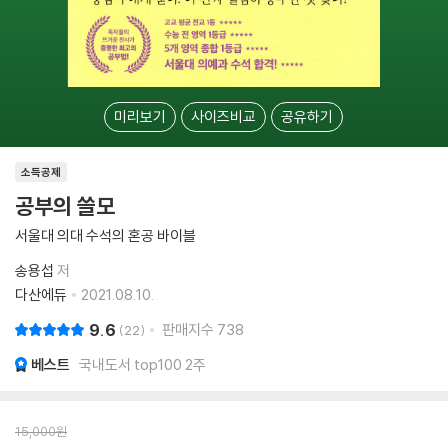
미리보기
사이즈비교
공유하기
소득공제
공부의 쓸모
서울대 의대 수석의 혼공 바이블
송용섭
저
다산에듀
2021.08.10.
9.6
판매지수
738
22
베스트
국내도서 top100 2주
15,000
원