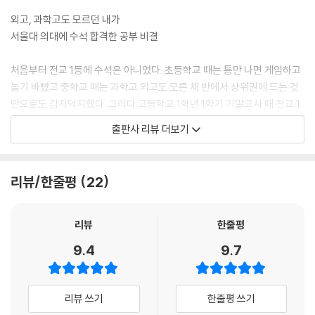
외고, 과학고도 모르던 내가
사람은 이미 승부가 정해져 있다고 판단되는 시합에서는 의욕을 완전히 상
서울대 의대에 수석 합격한 공부 비결
실하기 마련이다. 자신은 평범하기 때문에 공부 잘하는 학생이 될 수 없다
고 생각해 버리면 그것은 그냥 공부를 포기하는 것이다. 지난번 시험에서 1
처음부터 전교 1등에 수석은 아니었다. 초등학교 때는 틈만 나면 게임하고
등을 한 학생이 이번 시험에서도 1등을 하는 것이 당연하다고 생각해 버리
놀기 바빴고 중학교 때는 과학고 외고도 모른 채 반에서 상위권에 드는 것
면 정말로 그렇게 된다. 그러니 지금 자신의 머리가 좋은가 나쁜가 따지고
만으로도 감지덕지했다. 그러다 고등학교 1학년 1학기 기말고사 때 전교 1
있다면 당장 멈추기를 바란다. 그것은 공부를 회피하기 위해 변명거리를
등을 차지하면서 모든 것이 바뀌었다. 선생님과 친구들이 자신을 보는 시
출판사 리뷰 더보기
찾는 것뿐이다. 지금 이 상태로 머물러 있으려는 사람에게 특별한 날은 결
선이 달라졌다. 자신이 남들보다 잘하는 재주가 하나는 있다는 사실을 깨
코 오지 않는다.
달았고 그 이후로 공부는 정체성이자 자존감의 근원이 되었다. 그 자존감
--- 「고교 평균 전교 1등의 7가지 비결」 중에서
의 씨앗은 ‘고교 평균 전교 1등, 수능 전 영역 1등급, 5개 영역 종합 1등급’에
리뷰/한줄평
22
서울대 의예과 수석 합격까지 해낼 수 있는 큰 계기가 되었다.
나는 스터디 플래너를 이용하지 않았지만 바로 이것이 있었기에 공부 계획
과외를 받아 본 경험도 없고 입시학원을 다녔지만 혼자만 특별한 수업을
을 완수할 수 있었다. 이것이란 바로 ‘조바심’이다. 내게는 시험 전까지 최
받았던 것도 아니었는데 어떻게 공부했기에 이런 성과를 거둘 수 있었을
리뷰
한줄평
소한 교과서 3회독을 마쳐야 한다는 조바심이 있었다. 계획한 공부 양을
까? 저자의 결론은 ‘공부의 쓸모’를 깨달은 후 단기간에 해 낸 ‘혼자하는 공
9.4
9.7
채우는 속도가 지지부진한데 시험 날이 하루하루 다가오면 조바심은 더욱
부의 양’에 있었다.
커졌다. 그 조바심 덕분에 나는 계획대로 완수할 수 있었다. 서울대 의대에
우리가 종종 잊어버리는 사실이 있다. 공부는 어디까지나 목표가 아니라
서는 이런 상태를 두고 ‘후달리다’라고 표현했다. 후달림이 커지면, 그러니
도구가 되어야 한다는 사실이다. 입시나 각종 자격증 등 사회에서 당당한
리뷰 쓰기
한줄평 쓰기
까 조바심이 나면 몰입도가 높아진다. 찰나의 시간도 허투루 보내지 않고
생활인으로 살아가기 위한 토대를 만드는 것이라면 공부는 더더욱 쓸모가