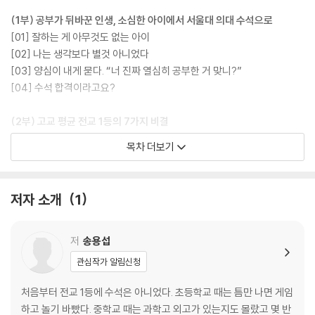
(1부) 공부가 뒤바꾼 인생, 소심한 아이에서 서울대 의대 수석으로
[01] 잘하는 게 아무것도 없는 아이
[02] 나는 생각보다 별것 아니었다
[03] 양심이 내게 묻다. “너 진짜 열심히 공부한 거 맞니?”
[04] 수석 합격이라고요?
(2부) 고교 평균 전교 1등의 7가지 비결
[05] 머리가 좋은가 나쁜가는 그만 따져라
목차 더보기
[06] 지름길은 없다, 공부의 절대량을 채워라
[07] 혼자 하는 공부만이 진짜 공부다
[08] 공부의 목표는 항상 ‘만점’이어야 한다
저자 소개
1
[09] 공부를 많이 하면 오히려 공부가 재미있어진다?
[10] 걱정할 시간에 공부를 해라
[11] 공부가 너희를 자유케 하리라
저
송용섭
관심작가 알림신청
(3부) 공부 고수들의 6가지 남다른 자기관리 비법
[12] 공부에도 관성의 법칙이 있다
처음부터 전교 1등에 수석은 아니었다. 초등학교 때는 틈만 나면 게임
[13] 시간 관리의 진짜 비결, 조바심
하고 놀기 바빴다. 중학교 때는 과학고 외고가 있는지도 몰랐고 몇 반