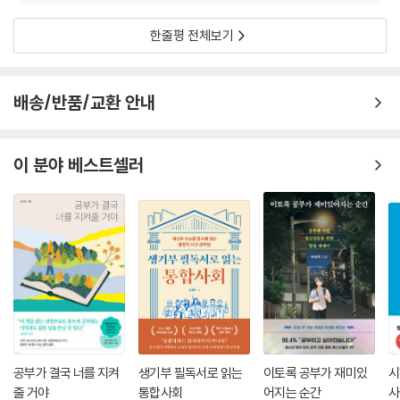
한줄평 전체보기
배송/반품/교환 안내
이 분야 베스트셀러
공부가 결국 너를 지켜
생기부 필독서로 읽는
이토록 공부가 재미있
시
줄 거야
통합사회
어지는 순간
사