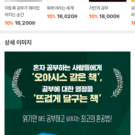
이토록 공부가 재미있
독학이라는 세계
거인의 공부
공
어지는 순간
라
10
16,020
10
18,000
%
%
원
원
10
16,200
1
%
원
상세 이미지