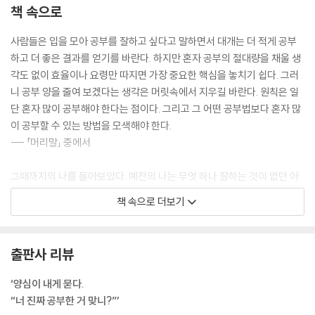
책 속으로
사람들은 입을 모아 공부를 잘하고 싶다고 말하면서 대개는 더 적게 공부
하고 더 좋은 결과를 얻기를 바란다. 하지만 혼자 공부의 절대량을 채울 생
각도 없이 효율이나 요령만 따지면 가장 중요한 핵심을 놓치기 쉽다. 그러
니 공부 양을 줄여 보겠다는 생각은 머릿속에서 지우길 바란다. 원칙은 일
단 혼자 많이 공부해야 한다는 점이다. 그리고 그 어떤 공부법보다 혼자 많
이 공부할 수 있는 방법을 모색해야 한다.
--- 「머리말」 중에서
그때까지의 나를 돌아보았다. 예전의 나는 무엇 하나 잘하는 것이 없던 아
이, 어른들에게 칭찬받지 못하던 아이, 친구들에게 무시 받던 아이였다. 그
책 속으로 더보기
랬던 내가 인정받을 수 있었던 것은 오로지 공부 때문이었다. 고등학생이
되고서도 여전히 나는 운동도 못하고 싸움도 못하고 겁도 많았다. 그러니
내가 주위로부터 인정받을 수 있는 방법은 오로지 공부뿐이었다. 이제 ‘공
출판사 리뷰
부 잘하는 아이’는 나의 정체성이었다. 또한 내게 자존감을 주는 유일한 원
천이었다. 결코 놓치고 싶지 않았다. 이것이 내 인생의 두 번째 터닝 포인트
‘양심이 내게 묻다.
가 되었다.
“너 진짜 공부한 거 맞니?”’
--- 「공부가 바꾼 인생, 소심한 아이에서 서울대 의대 수석으로」 중에서