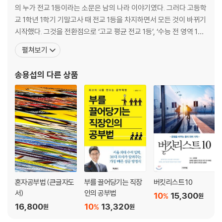
[14] 집중력 유지의 기술
의 누가 전교 1등이라는 소문은 남의 나라 이야기였다. 그러다 고등학
[15] 놀 땐 놀고 공부할 땐 공부하는 마음속 스위치
교 1학년 1학기 기말고사 때 전교 1등을 차지하면서 모든 것이 바뀌기
[16] 내가 얼마나 아는지 정확하게 아는 것, 메타인지
시작했다. 그것을 전환점으로 ‘고교 평균 전교 1등’, ‘수능 전 영역 1등
[17] 공부 잘하는 사람들의 커뮤니티를 찾아라
급’, ‘5개 영역 종합 1등급’을 이어 나가며 마침내 서울대학교 의예과
펼쳐보기
에 수석으로 합격했다. 평범한 소년이었던 저자는 자신의 공부 비결
(4부) 시험을 절대 망치지 않는 6가지 기술
이 ‘혼자 하는 공부의 양’에 있었다고 말한다. 그 어떤 공부법보다 혼
송용섭
의 다른 상품
[18] 문제를 풀어라, 풀고 또 풀어라
자 많이 공부할 수 있는
[19] 암기에도 기술이 필요하다
[20] 수면 시간은 꼭 챙겨라
[21] 시험에도 리허설이 필요하다
[22] 시험지가 지저분해야 실수를 줄인다
[23] 어떤 경우에도 시험 시간을 사수하라
(5부) 우리에게 공부가 갖는 의미
[24] 서울대 의대를 다니며 또다시 공부를 생각하다
혼자공부법 (큰글자도
부를 끌어당기는 직장
버킷리스트 10
[25] 대학과 꿈을 혼동하지 마라
서)
인의 공부법
10
15,300
%
[26] 자신을 믿어라, 그리고 끝까지 해내라
원
16,800
10
13,320
%
원
원
부록