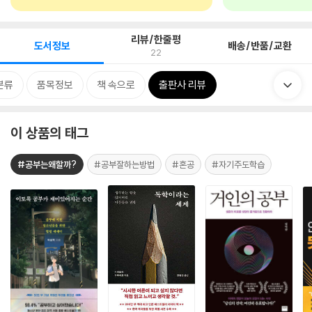
리뷰/한줄평
도서정보
배송/반품/교환
22
분류
품목정보
책 속으로
출판사 리뷰
이 상품의 태그
#공부는왜할까?
#공부잘하는방법
#혼공
#자기주도학습