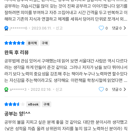
절한 마음을 갖는 것 자체가 재능에 속한다고 생각한다. 즉, 여러분은 이미
으로 성적을 올리는 법을 알려 주지 않는다. 중요한 것은 일단 혼자 많이 공
공부하는 자습시간을 많이 갖는 것이 진짜 공부라고 이야기합니다.암기를
공부에 대한 재능을 기본적으로 갖추고 있는 셈이다. 재능을 가진 자신을
잘하려면 의미를 부여하고 자주 끄집어내고 시간 간격을 두고 반복하고 이
부해야 한다는 점, 그 자체다. 아무리 좋은 스타강사의 수업도 실제로 시간
믿고 열심히 노력해서, 여러분이 이루고자 하는 것을 꼭 성취해 내길 바란
해하고 기존의 지식과 연결하고 체계를 세워서 덩어리 단위로 쪼개서 외우
을 들여 혼자 공부하지 않는다면 소용이 없다. 그래서 공부를 많이 한다는
다.
고 첫 글자들을 조합하고 기억의 궁전을 그리라고 합니다.시간관리에 개한
것의 의미는 혼자 스스로 공부하는 시간, 즉 자습 시간이 많다는 의미다. 하
j*******6
2023.06.11.
신고
0
댓글
0
중요성도 강조
--- 「우리에게 공부가 갖는 의미」 중에서
지만 무조건 열심히 공부한다고 되는 것이 아닌 것처럼 무조건 혼자 공부
한다고 되는 것도 아니다. 자칫 잘못된 방법으로 혼자 공부할 경우 허송세
종이책
구매
월을 보내고‘나는 공부해 봤자 안 돼’하고 자포자기하게 되기 십상이기 때
완독 후 리뷰
문이다.
공부법에 관심 있어서 구매했는데 읽어 보면 서울대간 사람은 역시 다르다
『공부의 쓸모』에는 혼자 공부하는 습관이 배어 있지 않은 사람들이 어떻게
라는 생각을 하게 만들어 준것 같아요. 그러나 저자가 남들 보다 뛰어나서
공부해야 하는지, 얼마나 공부해야 하는지, 수업에서 배운 내용을 완전히
라기 보다 노력의 중요성을 강조해 주는 책이라 누구나 노력하면 할수있다
이해했다는 것의 기준은 무엇인지 등 유용한 혼자 공부의 팁들이 가득 담
는 자신감을 주는책이라고도 생각해요. 이런책을 학창시절에 읽었다면 더
겨있다. 값비싼 커리큘럼, 유명한 강사, 복잡한 공부 비법이 필요한 것이 아
도움이 됐을텐데 라는 때늦은 후회를 주기도 한 책입니다. 직업특성상 공
a******3
2022.02.16.
신고
0
댓글
0
니라 공부의 본질에 집중하기에 누구나 실천 가능한 수준이다.
부는 계속 해야
공부 잘하는 학생들은 혼자 공부하는 시간이 많다. 공부에 정석은 있을지
언정 지름길은 없기 때문이다. 올 여름방학, 공부에 대한 마음을 새롭게 다
eBook
구매
잡고 지속 가능한 성적 상승의 확실한 비결을 알고 싶다면『공부의 쓸모』가
공부는 양!^^
큰 도움이 될 것이다.
공부의 불을 지피고 싶은 분께 좋을 것 같아요. 대단한 분이시라 생각했고
(낮은 성적을 차츰 올려 상위권의 자리를 놓지 않고 노력하신 분이라) 직