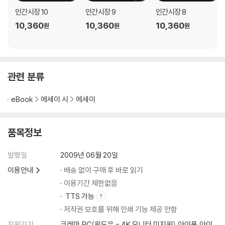
인간시장 10
인간시장 9
인간시장 8
10,360
10,360
10,360
원
원
원
관련 분류
eBook
에세이 시
에세이
품목정보
발행일
2009년 06월 20일
이용안내
배송 없이 구매 후 바로 읽기
이용기간 제한없음
TTS 가능
저작권 보호를 위해 인쇄 기능 제공 안함
지원기기
크레마,PC(윈도우 - 4K 모니터 미지원),아이폰,아이