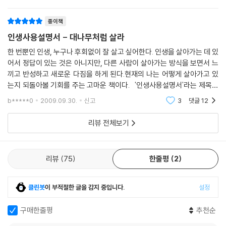
수준의,
종이책
인생사용설명서 - 대나무처럼 살라
한 번뿐인 인생, 누구나 후회없이 잘 살고 싶어한다. 인생을 살아가는 데 있
어서 정답이 있는 것은 아니지만, 다른 사람이 살아가는 방식을 보면서 느
끼고 반성하고 새로운 다짐을 하게 된다.현재의 나는 어떻게 살아가고 있
는지 되돌아볼 기회를 주는 고마운 책이다. '인생사용설명서'라는 제목부
터가 호기심을 유발한다.전자제품 하나를 사도 기본설명서가 들어 있는데,
b*****0
2009.09.30.
신고
3
댓글
12
하물며 그
리뷰 전체보기
리뷰
75
한줄평
2
클린봇
이 부적절한 글을 감지 중입니다.
설정
구매한줄평
추천순