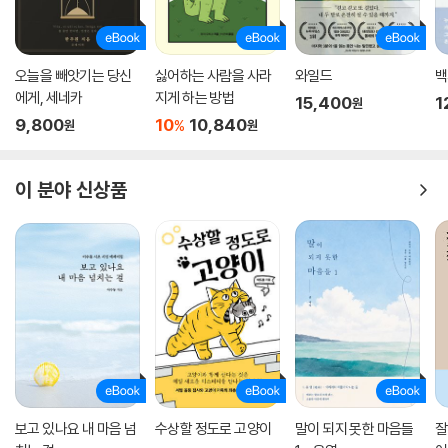
오늘을 빼앗기는 당신
싫어하는 사람을 사라
와일드
백
에게, 세네카
지게 하는 방법
15,400
1
원
9,800
10
10,840
%
원
원
이 분야 신상품
보고 있나요 내 마음 넘
수상할 정도로 고양이
말이 되지 못한 마음들
잘