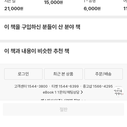
치는 걸
1 - 유영
어
15,000
원
21,000
6,000
1
원
원
이 책을 구입하신 분들이 산 분야 책
이 책과 내용이 비슷한 추천 책
로그인
최근 본 상품
주문/배송
고객센터 1544-3800
티켓 1544-6399
중고샵 1566-4295
eBook 1:1문의/채팅상담
예스이십사(주) 사업자 정보
이용약관
개인정보처리방침
청소년보호정책
절판
PC버전
회사소개
거래처관계자께
도서홍보
광고