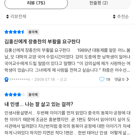
리뷰
75
한줄평
2
지난해 100여 회의 대중 강의를 통해 삶의 방향을 잃고 고통에 휩싸인 사
람들에게 자기 자신과 인생의 소중함을 설파한 저자가 그동안의 강의기록
리뷰전체
추천순
을 다듬고 고쳐 펴낸 이 책을 읽다 보면, 타인을 기쁘게 하고 세상에 보탬이
되는 삶, 지금 살아 있는 것만으로도 행복한 삶을 다시금 곱씹게 되어 나와
종이책
이웃과 세상이 행복해지는 희망의 순간을 경험하게 될 것이다.
김홍신에게 장총찬의 부활을 요구한다
김홍신에게 장총찬의 부활을 요구한다 1989년 대동제를 앞둔 어느 봄
날, 모 대학의 교양 국어 수업시간이었다. 강의 도중에 한 남학생이 일어나
국어교수에게 드릴 말씀이 있다고 말했다. “이 강의실에 제가 사랑하는 여
학생이 있습니다. 그녀에게 제 사랑을 전하고 싶습니다.” 좌중은 어수선해
졌지만, 교수는 아무 말 없이 고개를 끄덕이며 허락했다. 남학생은 준비한
t********n
2009.07.18.
신고
19
댓글
0
꽃다
종이책
내 인생... 나는 잘 살고 있는 걸까?
인생사용설명서... 두번째 이야기를 먼저 읽었다.중국의 동북아 공정에 대
한 이야기 때문에 조금은 흥분했지만...곧 1편도 찾아서 읽어야지 싶어 도
서관에서 빌려왔다.지난번처럼 중국의 동북아 공정에 대한 이야기가 자세
하게 나와있다.하지만 지면은 적다.1편은... 한번 태어난 인생. 어떻게 살아