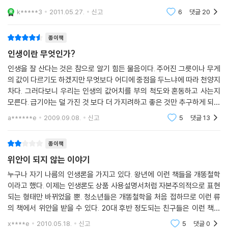
야 할지에 대한 사용 설명이 친절하게 적혀있다.1장 당신은 누구십니까?
k*****3
2011.05.27.
신고
6
댓글
20
2장 왜
종이책
인생이란 무엇인가?
인생을 잘 산다는 것은 참으로 알기 힘든 물음이다. 주어진 그릇이나 무게
의 값이 다르기도 하겠지만 무엇보다 어디에 중점을 두느냐에 따라 천양지
차다. 그러다보니 우리는 인생의 값어치를 부의 척도와 혼동하고 사는지
모른다. 급기야는 덜 가진 것 보다 더 가지려하고 좋은 것만 추구하게 되는
물질의 욕망과 정체성을 혼동한다. 혹자는 그럴지도 모르겠다. 우리가 금
a******e
2009.09.08.
신고
5
댓글
13
욕적 생활을 영
종이책
위안이 되지 않는 이야기
누구나 자기 나름의 인생론을 가지고 있다. 왕년에 이런 책들을 개똥철학
이라고 했다. 이제는 인생론도 상품 사용설명서처럼 자본주의적으로 표현
되는 형태만 바뀌었을 뿐. 청소년들은 개똥철학을 처음 접하므로 이런 류
의 책에서 위안을 받을 수 있다. 20대 후반 정도되는 친구들은 이런 책에
많이 속아봤기 때문에 더 이상 위안받지 않는 듯하다. 별 근거도 없는, 상식
x****e
2010.05.18.
신고
5
댓글
0