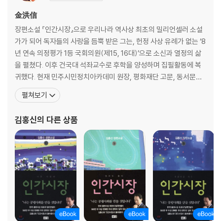
6장 지금 괴로운 이유는 무엇입니까
미움을 포기하는 법｜마음에 박힌 가시｜용서의 위대함
金洪信
장편소설 『인간시장』으로 우리나라 역사상 최초의 밀리언셀러 소설
7장 어떻게 마음을 다스리겠습니까
가가 되어 독자들의 사랑을 듬뿍 받은 그는, 헌정 사상 유례가 없는 ‘8
깨달음을 얻은 날｜소박하게 산다는 것｜행복에 이르는 일곱 가지 방법
년 연속 의정평가 1등 국회의원(제15, 16대)’으로 소신과 열정의 삶
을 펼쳤다. 이후 건국대 석좌교수로 후학을 양성하며 집필활동에 복
귀했다. 현재 민주시민정치아카데미 원장, 평화재단 고문, 동서문학
상 운영위원장 등으로 활동하고 있다. 충남 공주에서 태어나 논산에
펼쳐보기
서 성장했으며 건국대 국문과를 졸업하고 동대학원에서 문학박사 및
명예정치학박사 학위를 받았다. 1976년 ≪현대문학≫으로 등단한
김홍신
의 다른 상품
이후 『인간시장』 『칼날 위의 전쟁』 『바람 바람 바