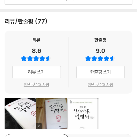
봐야 할 물음을 통해 인생의 참 의미를 스스로 깨닫게 만들어주는 『김홍신
인생사용설명서』는, 타인과의 비교에 치중해 존귀한 생명을 간과하는 이
들에게 ‘인생 선배’ 김홍신 작가가 선사하는 삶의 지침서이다.
리뷰/한줄평
77
우리나라 최초의 밀리언셀러 작가, 뛰어난 언변과 열정을 품은 방송인, 8
년 연속 의정평가 1등 국회의원 등 60여 년을 사회 곳곳에서 전방위적으로
활동해 온 저자는, 과욕과 허세 없는 삶 속에서 자신을 다잡은 김수환 추기
리뷰
한줄평
경이나 만델라 대통령의 이야기를 통해, 원하는 목표를 노력 없이 얻으려
8.6
9.0
다 인생에 회의를 느끼는 사람들에게 오늘 이 순간이 지극한 행복을 누려
야 하는 시간임을 깨닫고 지금 당장 희망을 찾을 것을 권한다.
인생의 핵심이 되는 일곱 가지 질문에 맞춰 총 7장으로 구성된 이 책에서
리뷰 쓰기
한줄평 쓰기
저자는 앞서의 질문들로 이야기를 펼쳐내봄과 동시에 그간 세상에 꺼내놓
지 않았던 비화들을 조금씩 내놓는다. 『인간시장』이라는 당대 최고의 베스
혜택 및 유의사항
혜택 및 유의사항
트셀러로 폭발적인 인기를 얻어 누구도 부럽지 않을 만큼 유명세를 얻게
된 이후 갑작스런 교통사고로 아버지를 잃었을 때 분노하기보다는 한 걸음
뒤로 물러나 용서라는 이름으로 자신을 다독였던 기억을 털어놓고, 우리
민족의 우수성을 소설로 형상화한 『김홍신의 대발해』를 8년여 동안 구상
하고 집필한 까닭은 민족과 국가의 자존심이 올곧게 섰을 때 개인도 열등
감을 훌훌 털어내고 자존심을 확립할 수 있다는 것을 믿었기 때문이라고
2
역설한다.