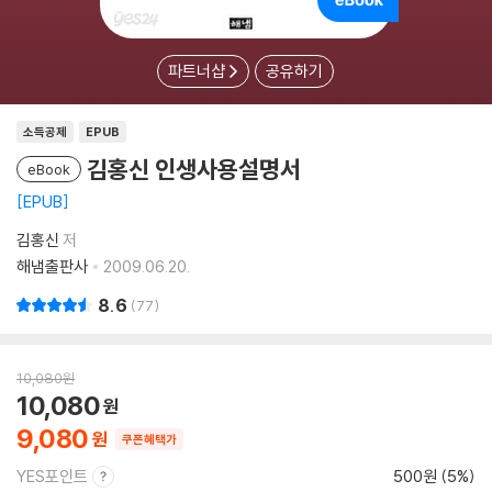
파트너샵
공유하기
소득공제
EPUB
김홍신 인생사용설명서
eBook
EPUB
김홍신
저
해냄출판사
2009.06.20.
8.6
77
10,080
원
10,080
9,080
쿠폰혜택가
YES포인트
500원 (5%)