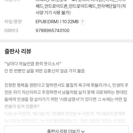
패드,안드로이드폰,안드로이드패드,전자책단말기(저
사양 기기 사용 불가)
파일/용량
EPUB(DRM) | 10.22MB
ISBN13
9788965740100
출판사 리뷰
“날마다 하늘만큼 환히 웃으소서”
단 한 번뿐인 삶을 위한 김홍신의 일곱 가지 물음
진정한 행복을 원한다고 말하면서도 물질적 욕구에 휘둘리거나, 인생의 주
인은 자기 자신이라고 주장하면서 남들처럼 살지 못해 괴로워하는 현대인
들에게 인생을 잘 살아가기 위한 ‘사용설명서’가 있다면 그 속에는 어떤 질
문들이 담겨 있을까?
‘나는 누구인가’, ‘왜 사는가’, ‘인생의 주인은 누구인가’, ‘이 세상이 존재하
는 이유는 무엇인가’, ‘누구와 함께하겠는가’, ‘지금 괴로운 이유는 무엇인
가’, ‘어떻게 마음을 다스리겠는가’처럼 단 한 번뿐인 인생에서 항상 되짚어
출판사 리뷰 더보기